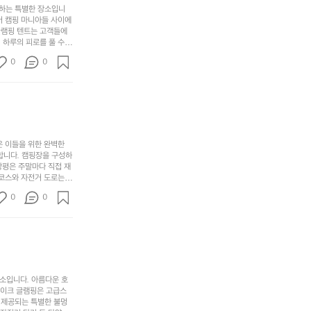
포
분
갑’입
사하는 특별한 장소입니
이
리
하
니
어 캠핑 마니아들 사이에
걸
해
글램핑 텐트는 고객들에
고,
다.
리
 하루의 피로를 풀 수
변
단
일
는
친구나 가족과 함께 좋
캠
순
상
0
순
0
아하는 이들에게 더욱 참
핑!
하
에
간
. 하이글루에서 특별한
지
서
🏕
 아래에서 별을 바라보며
이
만
늘
있
역
부
지
습
시
족
니
니
너
하
고
다.
무
은 이들을 위한 완벽한
지
다
그
좋
합니다. 캠핑장을 구성하
않
니
창평은 주말마다 직접 재
럴
네
은
고
 코스와 자전거 도로는
때
요
 계곡 소리를 들으며 깊
디
싶
는
이
0
0
히 어린이들은 안전하게
자
어
차
번
 탐험하는 재미도 포레스
인.
지
분
에
. 포레스트 창평은 단
일
는
★★★★★
하
는
상
물
게
솔
과
건
눈
밭?
아
에
을
이
소입니다. 아름다운 호
웃
는
가
라
레이크 글램핑은 고급스
도
크
려
고
 제공되는 특별한 불멍
어
기,