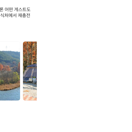
론 어떤 게스트도 
안식처에서 재충전
주
주
암
암
오
오
토
토
캠
캠
핑
핑
장
장