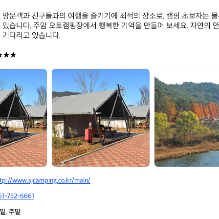
 방문객과 친구들과의 여행을 즐기기에 최적의 장소로, 캠핑 초보자는 물
 있습니다. 주암 오토캠핑장에서 행복한 기억을 만들어 보세요. 자연의 
 기다리고 있습니다. 

★★★
주
주
암
암
오
오
토
토
캠
캠
핑
핑
장
장
tp://www.sjcamping.co.kr/main/
61-752-6661
일, 주말