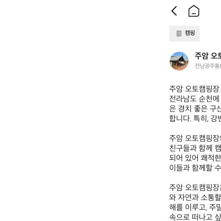
캠핑
주
주암 오
암
전남광주통합
오
토
주암 오토캠핑장  
캠
전라남도 순천에
핑
은 경치 좋은 구
장
합니다. 특히, 
주암 오토캠핑장의
친구들과 함께 캠
되어 있어 쾌적한
이들과 함께할 수
주암 오토캠핑장은
와 자연과 소통할
해를 이루고, 주
속으로 떠나고 싶