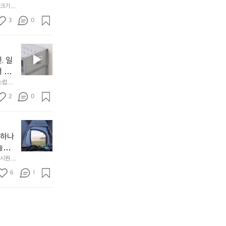
음
서
니
않는 
크기,
만
도
멀
아도 시
저히 
든
3
0
이
착했습니
👌🏼
설계했
지
손으로
동
1
중
필
0
인
요
년
. 일
차
한
이
안
서 만
것
넘
에
스럽게
만,
었
서
오
군
2
0
도
래
요.
누
사
릿
구
3
용
지
나
년
할
의
야하나
잠
만
수
초
에
놀기
에
있
기
들
하면서
 시원하
방
도
제
기
동네에서 
점 
문
록.
6
품
1
터 해변
까
 철수
한
가
인
지
6
볍
‘R
조
월
지
지
금
의
만
퍼
시
서
충
지
간