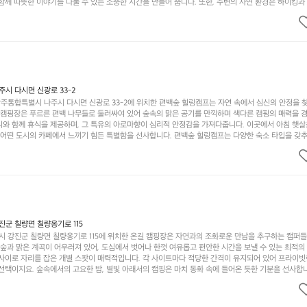
함께 따뜻한 이야기를 나눌 수 있는 소중한 시간을 만들어 줍니다. 또한, 주변의 자연 환경은 하이킹과
그야말로 완벽한 조건을 갖추고 있습니다. 이곳에서의 캠핑은 단순한 숙박이 아닌, 가족과 친구들과 함
다. 특히 식사를 좋아하는 분들에게는 매주 특별한 바비큐 파티와 지역에서 나는 신선한 재료로 만든 
.  장성레이크 글램핑은 그 아름다운 경관과 최고 품질의 시설 덕분에 최근 몇 년 사이에 특히 주목받
객이 가득해 예약이 빠르게 차는 만큼 미리 일정을 계획하시는 것이 좋습니다. 나만의 프라이빗한 공간
 당신의 대자연 속 힐링을 기다리는 장성레이크 글램핑은 언젠가 반드시 방문해봐야 할 명소로 자리매
시 다시면 신광로 33-2
주통합특별시 나주시 다시면 신광로 33-2에 위치한 편백숲 힐링캠프는 자연 속에서 심신의 안정을 
 캠핑장은 푸르른 편백 나무들로 둘러싸여 있어 숲속의 맑은 공기를 만끽하며 색다른 캠핑의 매력을 경험
리와 함께 휴식을 제공하며, 그 특유의 아로마향이 심리적 안정감을 가져다줍니다. 이곳에서 아침 햇살
그 어떤 도시의 카페에서 느끼기 힘든 특별함을 선사합니다. 편백숲 힐링캠프는 다양한 숙소 타입을 갖추
더욱 기억에 남는 특별한 시간을 보낼 수 있습니다. 주변에는 자전거 도로와 하이킹 트레일이 있어 액
거를 타거나 숲속을 거닐며 다양한 생태계를 체험해보는 것도 일상의 스트레스를 잊게 해줍니다. 또한,
는 것은 일상에서 벗어나 새로운 여유를 찾는 방법입니다. 운영자는 항상 방문객의 편안함과 안전을 
 시설을 자랑합니다. 가족들이 함께하는 모닥불 구이 파티나 친구들과의 캠핑 퀴즈도 놓칠 수 없는 재
수 있는 편백숲 힐링캠프는 현대인의 바쁜 일상에서 벗어나 소중한 시간을 가지고 싶은 분들에게 특히 
과 행복이 가득한 캠핑을 경험해보세요! 인기 정도: ★★★★☆
군 칠량면 칠량옹기로 115
 강진군 칠량면 칠량옹기로 115에 위치한 온길 캠핑장은 자연과의 조화로운 만남을 추구하는 캠퍼
 숲과 맑은 계곡이 어우러져 있어, 도심에서 벗어나 한껏 여유롭고 편안한 시간을 보낼 수 있는 최적의
 사이로 자리를 잡은 개별 스팟이 매력적입니다. 각 사이트마다 적당한 간격이 유지되어 있어 프라이빗
선택이지요. 숲속에서의 고요한 밤, 별빛 아래서의 캠핑은 마치 동화 속에 들어온 듯한 기분을 선사합니
과 친구들이 함께 즐기기에 적합합니다. 하이킹, 자전거 타기, 그리고 근처의 계곡에서는 수영과 낚시
가지 재미를 선사합니다. 또한, 캠핑장 내에는 깨끗한 화장실과 샤워 시설이 잘 마련되어 있어 편리함을
인기가 많아 예약하기 어렵기도 하니 미리 계획을 세우는 것이 좋습니다. 또한, 계절마다 변하는 아름다