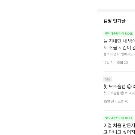
캠핑 인기글
릿지마운틴기어 RIDGE
늘 지내던 내 방
지 조금 시간이 
을 조용히 내리듯이
늘 지내던 내 방에서도
다.  그럴 때는 차분하게
를 차단하고, 얼
12일 전
조회 20
줍니다.  차가운 공기를
이 됩니다.  안녕
히 주무세요.
캠핑
첫 모토솔캠 😌☺
첫 모토솔캠 😌☺️ 미니
25일 전
조회 70
릿지마운틴기어 RIDGE
이걸 처음 만든지 
고 다니고 싶어지