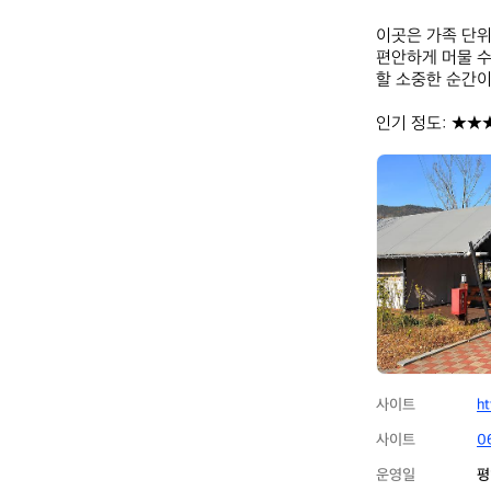
이곳은 가족 단위
편안하게 머물 수
할 소중한 순간이
인기 정도: ★★
주
암
오
토
캠
핑
장
사이트
ht
사이트
0
운영일
평