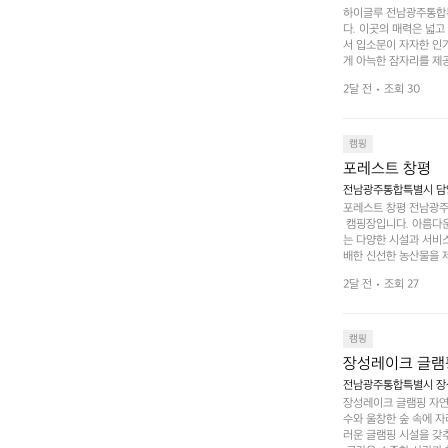
하이글루 전남광주통합특
다. 이곳의 매력은 넓
서 입소문이 자자한 인
게 아늑한 잠자리를 제공
 있는 완벽한 조화가 이
2달 전
조회 30
은 시간을 보낼 수 있
조할 만한 장소가 됩니다
 순간을 만끽해보세요.
 나누는 이야기들은 여러
캠핑
포레스트 창평
전남광주통합특별시 담양군
포레스트 창평 전남광주통
 캠핑장입니다. 아름다
는 다양한 시설과 서비스
배한 신선한 농산물을 제
 캠퍼들이 탐험과 모험
2달 전
조회 27
은 숙면을 취할 수 있는
 놀 수 있는 놀이시설
트 창평의 매력 중 하나
순한 캠핑 그 이상을 제
캠핑
장성레이크 글램
전남광주통합특별시 장성
장성레이크 글램핑 자연
수와 울창한 숲 속에 자
러운 글램핑 시설을 갖