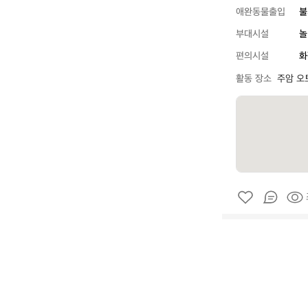
애완동물출입
불
부대시설
놀
편의시설
화
활동 장소
주암 오