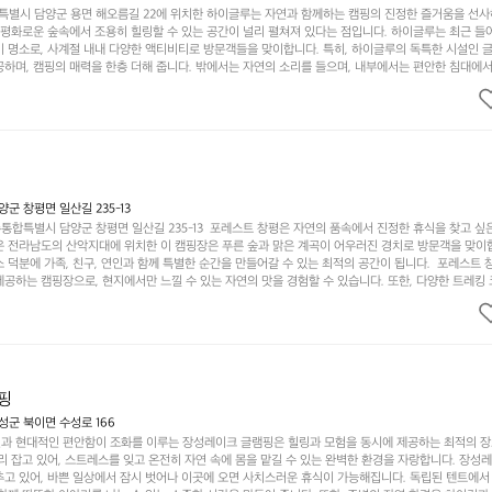
별시 담양군 용면 해오름길 22에 위치한 하이글루는 자연과 함께하는 캠핑의 진정한 즐거움을 선
고 평화로운 숲속에서 조용히 힐링할 수 있는 공간이 널리 펼쳐져 있다는 점입니다. 하이글루는 최근 들
기 명소로, 사계절 내내 다양한 액티비티로 방문객들을 맞이합니다. 특히, 하이글루의 독특한 시설인 
하며, 캠핑의 매력을 한층 더해 줍니다. 밖에서는 자연의 소리를 들으며, 내부에서는 편안한 침대에서
루어집니다. 이곳의 장점은 또 다른 캠핑의 매력인 바베큐 파티를 즐길 수 있는 공간이 마련되어 있어 
다는 것입니다. 또한, 하이글루 인근에는 다양한 트레킹 코스와 자전거 도로가 있어 아웃도어 활동을 좋
. 담양의 아름다운 자연과 함께, 건강한 레저 활동을 즐기며 행복한 캠핑 경험을 쌓으실 수 있습니다
 따뜻한 햇살과 함께하는 아침, 상징적인 담양의 죽녹원과 함께 어우러진 저녁, 그리고 고요한 밤하늘
분의 캠핑 여행을 더욱 특별하게 만들어 줄 것입니다.  인기 정도: ★★★★★
 창평면 일산길 235-13
합특별시 담양군 창평면 일산길 235-13  포레스트 창평은 자연의 품속에서 진정한 휴식을 찾고 싶
운 전라남도의 산악지대에 위치한 이 캠핑장은 푸른 숲과 맑은 계곡이 어우러진 경치로 방문객을 맞이
 덕분에 가족, 친구, 연인과 함께 특별한 순간을 만들어갈 수 있는 최적의 공간이 됩니다.  포레스트 
공하는 캠핑장으로, 현지에서만 느낄 수 있는 자연의 맛을 경험할 수 있습니다. 또한, 다양한 트레킹
의 짜릿함을 누릴 수 있도록 만들어졌습니다. 저녁에는 별빛 아래에서 바베큐 파티를 즐기거나, 잔잔한
 기회를 제공합니다.  이곳은 자연과의 완벽한 조화를 이루며, 다채로운 야외 활동을 제공합니다. 특
이 마련되어 있어 부모님들과 함께 즐거운 시간을 보낼 수 있습니다. 주변의 다양한 관광지와 먹거리를
입니다.  또한, 캠핑장을 방문한 후 지속적으로 재방문하는 이들이 많아 인기가 날로 상승하고 있습니다
공하며, 자연을 사랑하는 모든 이들에게 꼭 한번 경험해봐야 할 장소로 자리잡았습니다.  인기 정도: 
핑
군 북이면 수성로 166
과 현대적인 편안함이 조화를 이루는 장성레이크 글램핑은 힐링과 모험을 동시에 제공하는 최적의 장
리 잡고 있어, 스트레스를 잊고 온전히 자연 속에 몸을 맡길 수 있는 완벽한 환경을 자랑합니다. 장성
추고 있어, 바쁜 일상에서 잠시 벗어나 이곳에 오면 사치스러운 휴식이 가능해집니다. 독립된 텐트에서