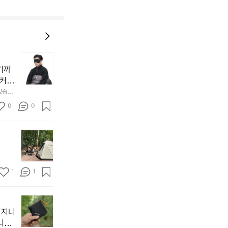
늘
지
기까
내
 커튼
던
 공기
있습니
내
근히 감싸
의 밤
방
0
0
  안녕
에
서
첫
도
모
자
토
연
솔
속
1
1
캠
에
서
😌
의
☺️
이
휴
미
걸
 지니
식
니
처
에
미
다. 