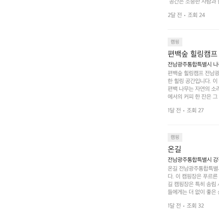
 공간은 소중한 사람과 
 액티비티를 즐기기에 
2달 전
조회 24
하는 시간이 될 것입니
 미각을 만족시켜 줍니다
입니다. 주말이면 방문
 사람들과 함께하세요.
캠핑
도: ★★★★★
편백숲 힐링캠프
전남광주통합특별시 나주
편백숲 힐링캠프 전남광
한 힐링 공간입니다. 이
편백 나무는 자연의 소
에서의 커피 한 잔은 
론 친구나 연인과 함께 
1달 전
조회 27
 기회도 많은데, 자전
빛 아래서 시간을 보내
며, 깨끗하고 잘 관리된
 조화 속에서 힐링할 
캠핑
 나주로 떠나 여유로움
온길
전남광주통합특별시 강진
온길 전남광주통합특별시
다. 이 캠핑장은 푸르른
길 캠핑장은 특히 송림
들에게는 더 없이 좋은 
야외 활동도 가능해 가족
1달 전
조회 32
 일상에서 벗어나 여러 
핑장은 특히 주말이면 