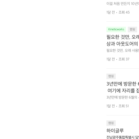
 예를 들자면 일
이걸 처음 만든지 10년
 무게, 형태, 색감 사
것. R 지퍼 지
1달 전
조회 45
야에 걸리적거리지 않는
집착했습니다. 튼
다. 튼튼한 내구도와 넉
 만져보며 경험해 보시
습니다.  이 디
Kineticworks
캠핑
필요한 것만, 오
상과 아웃도어의 
나보세요.
필요한 것만, 오래 사
 이어주는 RIDGE MO
1달 전
조회 37
캠핑
3년만에 방문한 
 여기에 자리를 
 좋고 1박 2일은
3년만에 방문한 6월의
고 경치도 좋네요  서해치
 음식물.쓰레기봉투
1달 전
조회 51
관리) .수금하면서 음식
 항구에서부터 
까지 버스도 다니네요 
할때까지 물놀이 
캠핑
하이글루
전남광주통합특별시 담양