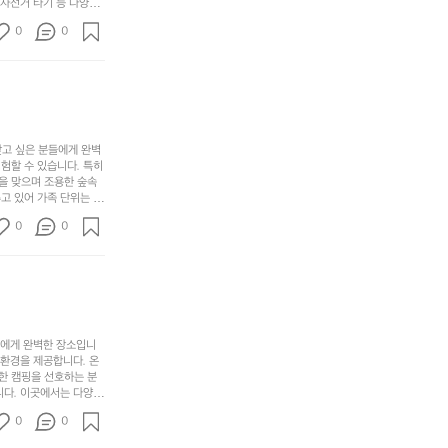
보
 자전거 타기 등 다양한
해
의
무
께 소중한 추억을 창출
세
야
0
0
경
다양한 요리를 제공하여
게,
요.
하
고 있는 캠핑장 중 하나
계
형
마
나
에서 가족 및 사랑하는
를
태,
치
여
김하였습니다. 인기 정
자
색
암
기
연
감
막
에
스
사
커
자
럽
이
찾고 싶은 분들에게 완벽
튼
리
할 수 있습니다. 특히 
게
의
을
를
을 맞으며 조용한 숲속
이
아
조
잡
고 있어 가족 단위는 물
어
주
용
았
티비티를 즐길 수 있는
주
미
0
0
 캠프파이어를 즐기며 별
히
는
는
묘
최우선으로 생각하고 있으
내
데
미가 됩니다. 자연과의
R
한
리
정
추천드립니다. 지금 바로
I
밸
듯
말
D
런
이.
시
G
스
P
원
E
가
o
들에게 완벽한 장소입니
하
M
존
 환경을 제공합니다. 온
l
고
O
한 캠핑을 선호하는 분
재
a
경
다. 이곳에서는 다양한 
U
합
r
치
도 즐길 수 있어 바쁜
N
니
t
0
도
0
 제공합니다.  온길 캠
T
다.
e
좋
운 자연 경관은 언제 가