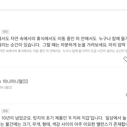
캠핑
에서도 자연 속에서의 휴식에서도 이동 중인 차 안에서도  누구나 잠에 들
걸리는 순간이 있습니다.  그럴 때는 차분하게 눈을 가려보세요. 마치 암막
.  Polartec® Wind Pro™의 온기가 눈가를 포근히 감싸줍니다.  차가운
 자연 속에서의 휴식에서도 이동 중인 차 안에서도  누구나 잠에 들기까지 조금 시간이 걸리는 순간이 
 눈을 가려보세요. 마치 암막 커튼을 조용히 내리듯이.  Polartec® Wind Pro™의 온기가 눈가를 포
굴에 밀착하여 빛을 막아줍니다.  이 슬립 웜을 쓰는 것만으로 그곳은 나만
 차단하고, 얼굴에 밀착하여 빛을 막아줍니다.  이 슬립 웜을 쓰는 것만으로 그곳은 나만의 밤이 됩니다.
히 주무세요.
️ 미니미니멀👌🏼
미니멀👌🏼
캠핑
10년이 넘었군요. 릿지의 초기 제품인 ‘R 지퍼 지갑’입니다.  일상에서 늘
는 물건에는 크기, 무게, 형태, 색감 사이의 아주 미묘한 밸런스가 존재합니