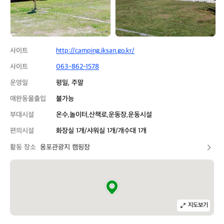
장
장
사이트
http://camping.iksan.go.kr/
사이트
063-862-1578
운영일
평일, 주말
애완동물출입
불가능
부대시설
온수,놀이터,산책로,운동장,운동시설
편의시설
화장실 1개/샤워실 1개/개수대 1개
활동 장소
웅포관광지 캠핑장
지도보기