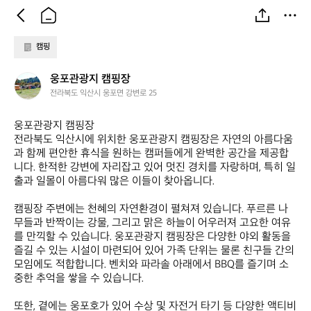
캠핑
웅
웅포관광지 캠핑장
포
전라북도 익산시 웅포면 강변로 25
관
광
웅포관광지 캠핑장  

지
전라북도 익산시에 위치한 웅포관광지 캠핑장은 자연의 아름다움
캠
과 함께 편안한 휴식을 원하는 캠퍼들에게 완벽한 공간을 제공합
핑
니다. 한적한 강변에 자리잡고 있어 멋진 경치를 자랑하며, 특히 일
장
출과 일몰이 아름다워 많은 이들이 찾아옵니다.

캠핑장 주변에는 천혜의 자연환경이 펼쳐져 있습니다. 푸르른 나
무들과 반짝이는 강물, 그리고 맑은 하늘이 어우러져 고요한 여유
를 만끽할 수 있습니다. 웅포관광지 캠핑장은 다양한 야외 활동을 
즐길 수 있는 시설이 마련되어 있어 가족 단위는 물론 친구들 간의 
모임에도 적합합니다. 벤치와 파라솔 아래에서 BBQ를 즐기며 소
중한 추억을 쌓을 수 있습니다.

또한, 곁에는 웅포호가 있어 수상 및 자전거 타기 등 다양한 액티비