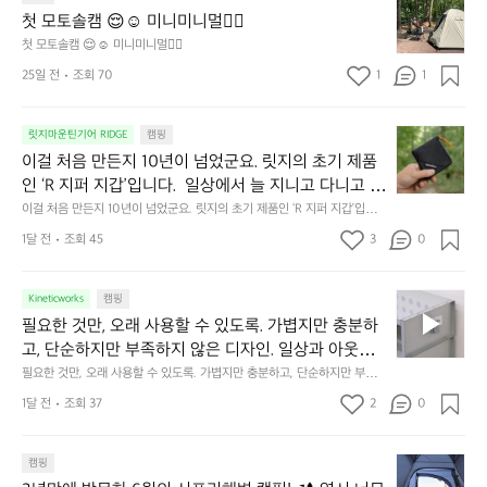
줍니다.  이 슬립 웜을 쓰는 것만으로 그곳은 나만의 밤
모
자
첫 모토솔캠 😌☺️ 미니미니멀👌🏼
이 됩니다.  안녕히 주무세요.
토
연
첫 모토솔캠 😌☺️ 미니미니멀👌🏼
솔
속
25일 전
조회 70
1
1
캠
에
서
😌
의
☺️
이
릿지마운틴기어 RIDGE
캠핑
휴
미
걸
이걸 처음 만든지 10년이 넘었군요. 릿지의 초기 제품
식
니
처
에
미
인 ‘R 지퍼 지갑’입니다.  일상에서 늘 지니고 다니고 싶
음
서
니
어지는 물건에는 크기, 무게, 형태, 색감 사이의 아주 미
이걸 처음 만든지 10년이 넘었군요. 릿지의 초기 제품인 ‘R 지퍼 지갑’입니
만
도
멀
다.  일상에서 늘 지니고 다니고 싶어지는 물건에는 크기, 무게, 형태, 색감
묘한 밸런스가 존재합니다.  예를 들자면 일에 집중하
든
1달 전
조회 45
3
0
이
 사이의 아주 미묘한 밸런스가 존재합니다.  예를 들자면 일에 집중하느라 책
👌🏼
느라 책상 위 가장자리에 대충 걸쳐 놓아도 시야에 걸
지
상 위 가장자리에 대충 걸쳐 놓아도 시야에 걸리적거리지 않는 것. R 지퍼 지
동
갑은 바로 그 위화감 없는 균형감에서 출발했습니다.  그중에서도 슬림함에
1
리적거리지 않는 것. R 지퍼 지갑은 바로 그 위화감 없
중
 철저히 집착했습니다. 튼튼한 내구도와 넉넉한 수납력을 해치치 않는 선에
필
0
Kineticworks
캠핑
는 균형감에서 출발했습니다.  그중에서도 슬림함에 철
인
서, 가장 가볍고 얇게 설계했습니다.  이 디자인과 사용감은, 꼭 직접 손으로
요
년
필요한 것만, 오래 사용할 수 있도록. 가볍지만 충분하
차
저히 집착했습니다. 튼튼한 내구도와 넉넉한 수납력을
 만져보며 경험해 보시기를 바랍니다.
한
이
안
고, 단순하지만 부족하지 않은 디자인. 일상과 아웃도
 해치치 않는 선에서, 가장 가볍고 얇게 설계했습니다. 
것
넘
에
어의 경계를 자연스럽게 이어주는 RIDGE MOUNTAIN 
필요한 것만, 오래 사용할 수 있도록. 가볍지만 충분하고, 단순하지만 부족하
 이 디자인과 사용감은, 꼭 직접 손으로 만져보며 경험
만,
었
서
지 않은 디자인. 일상과 아웃도어의 경계를 자연스럽게 이어주는 RIDGE M
GEAR. 키네틱웍스에서 만나보세요.
해 보시기를 바랍니다.
오
군
1달 전
조회 37
2
0
OUNTAIN GEAR. 키네틱웍스에서 만나보세요.
도
래
요.
누
사
릿
구
3
용
캠핑
지
나
년
할