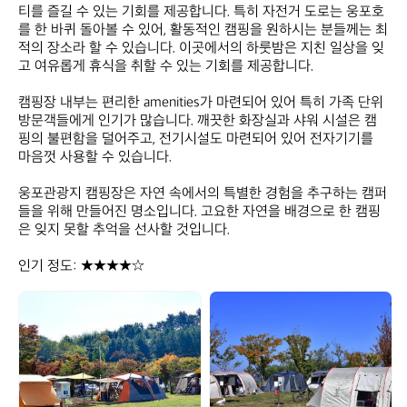
티를 즐길 수 있는 기회를 제공합니다. 특히 자전거 도로는 웅포호
를 한 바퀴 돌아볼 수 있어, 활동적인 캠핑을 원하시는 분들께는 최
적의 장소라 할 수 있습니다. 이곳에서의 하룻밤은 지친 일상을 잊
고 여유롭게 휴식을 취할 수 있는 기회를 제공합니다.

캠핑장 내부는 편리한 amenities가 마련되어 있어 특히 가족 단위 
방문객들에게 인기가 많습니다. 깨끗한 화장실과 샤워 시설은 캠
핑의 불편함을 덜어주고, 전기시설도 마련되어 있어 전자기기를 
마음껏 사용할 수 있습니다.

웅포관광지 캠핑장은 자연 속에서의 특별한 경험을 추구하는 캠퍼
들을 위해 만들어진 명소입니다. 고요한 자연을 배경으로 한 캠핑
은 잊지 못할 추억을 선사할 것입니다.

인기 정도: ★★★★☆
웅
웅
포
포
관
관
광
광
지
지
캠
캠
핑
핑