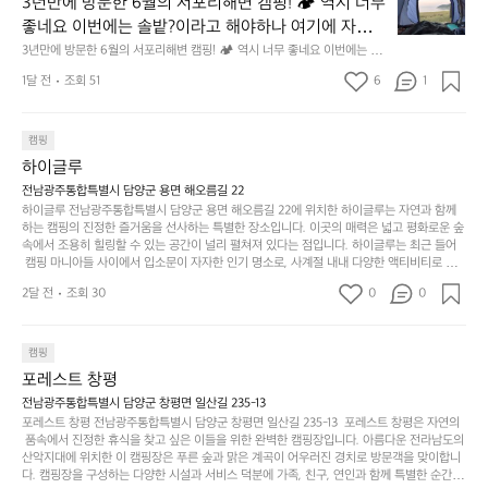
의
3년만에 방문한 6월의 서포리해변 캠핑! 🏕 역시 너무 
잠
만
수
초
에
좋네요 이번에는 솔밭?이라고 해야하나 여기에 자리를 
에
있
기
들
잡았는데 정말 시원하고 경치도 좋네요  서해치고 물도 
3년만에 방문한 6월의 서포리해변 캠핑! 🏕 역시 너무 좋네요 이번에는 솔
방
도
제
기
밭?이라고 해야하나 여기에 자리를 잡았는데 정말 시원하고 경치도 좋네요 
맑은편, 아이들도 놀기 좋고 1박 2일은 넘 짧게 느껴지
문
록.
1달 전
조회 51
6
품
1
 서해치고 물도 맑은편, 아이들도 놀기 좋고 1박 2일은 넘 짧게 느껴지네요  .
까
네요  .1박 1동 1만원 (수금은 7시쯤, 동네에서 관리) .수
한
가
인
1박 1동 1만원 (수금은 7시쯤, 동네에서 관리) .수금하면서 음식물.쓰레기봉
지
투를 1개씩 나누어줌 .솔밭에 바로 화장실있음 .5분거리 cu .2분거리 음식점  
6
금하면서 음식물.쓰레기봉투를 1개씩 나누어줌 .솔밭에 
볍
‘R
조
항구에서부터 해변까지 버스도 다니네요 ㅎㅎㅎ 아이들 엄청 좋아하네요 점
월
캠핑
지
지
바로 화장실있음 .5분거리 cu .2분거리 음식점  항구에
금
심쯤도착해서 철수할때까지 물놀이 3타임이나 했네요 ⛱️
의
만
퍼
하이글루
서부터 해변까지 버스도 다니네요 ㅎㅎㅎ 아이들 엄청
시
서
충
지
간
전남광주통합특별시 담양군 용면 해오름길 22
 좋아하네요 점심쯤도착해서 철수할때까지 물놀이 3
포
분
갑’입
하이글루 전남광주통합특별시 담양군 용면 해오름길 22에 위치한 하이글루는 자연과 함께
이
타임이나 했네요 ⛱️
리
하
니
하는 캠핑의 진정한 즐거움을 선사하는 특별한 장소입니다. 이곳의 매력은 넓고 평화로운 숲
걸
해
속에서 조용히 힐링할 수 있는 공간이 널리 펼쳐져 있다는 점입니다. 하이글루는 최근 들어
고,
다.
리
 캠핑 마니아들 사이에서 입소문이 자자한 인기 명소로, 사계절 내내 다양한 액티비티로 방
변
단
일
는
문객들을 맞이합니다. 특히, 하이글루의 독특한 시설인 글램핑 텐트는 고객들에게 아늑한 잠
캠
순
상
2달 전
조회 30
0
순
0
자리를 제공하며, 캠핑의 매력을 한층 더해 줍니다. 밖에서는 자연의 소리를 들으며, 내부에
핑!
하
에
간
서는 편안한 침대에서 하루의 피로를 풀 수 있는 완벽한 조화가 이루어집니다. 이곳의 장점
지
서
🏕
은 또 다른 캠핑의 매력인 바베큐 파티를 즐길 수 있는 공간이 마련되어 있어 친구나 가족과
이
만
 함께 좋은 시간을 보낼 수 있다는 것입니다. 또한, 하이글루 인근에는 다양한 트레킹 코스와
늘
캠핑
있
역
 자전거 도로가 있어 아웃도어 활동을 좋아하는 이들에게 더욱 참조할 만한 장소가 됩니다.
부
지
습
시
포레스트 창평
 담양의 아름다운 자연과 함께, 건강한 레저 활동을 즐기며 행복한 캠핑 경험을 쌓으실 수 있
족
니
니
너
습니다. 하이글루에서 특별한 순간을 만끽해보세요. 따뜻한 햇살과 함께하는 아침, 상징적인 
전남광주통합특별시 담양군 창평면 일산길 235-13
하
고
다.
무
담양의 죽녹원과 함께 어우러진 저녁, 그리고 고요한 밤하늘 아래에서 별을 바라보며 나누는 
포레스트 창평 전남광주통합특별시 담양군 창평면 일산길 235-13  포레스트 창평은 자연의
지
다
이야기들은 여러분의 캠핑 여행을 더욱 특별하게 만들어 줄 것입니다.  인기 정도: ★★★★
그
좋
 품속에서 진정한 휴식을 찾고 싶은 이들을 위한 완벽한 캠핑장입니다. 아름다운 전라남도의 
않
니
★
산악지대에 위치한 이 캠핑장은 푸른 숲과 맑은 계곡이 어우러진 경치로 방문객을 맞이합니
럴
네
은
고
다. 캠핑장을 구성하는 다양한 시설과 서비스 덕분에 가족, 친구, 연인과 함께 특별한 순간을
때
요