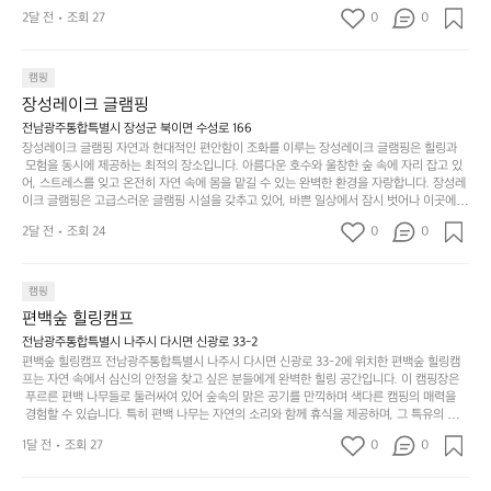
 만들어갈 수 있는 최적의 공간이 됩니다.  포레스트 창평은 주말마다 직접 재배한 신선한 농
디
싶
는
이
2달 전
조회 27
0
0
산물을 제공하는 캠핑장으로, 현지에서만 느낄 수 있는 자연의 맛을 경험할 수 있습니다. 또
자
어
차
번
한, 다양한 트레킹 코스와 자전거 도로는 캠퍼들이 탐험과 모험의 짜릿함을 누릴 수 있도록
인.
지
분
에
 만들어졌습니다. 저녁에는 별빛 아래에서 바베큐 파티를 즐기거나, 잔잔한 계곡 소리를 들
일
는
으며 깊은 숙면을 취할 수 있는 기회를 제공합니다.  이곳은 자연과의 완벽한 조화를 이루며,
하
는
캠핑
상
물
 다채로운 야외 활동을 제공합니다. 특히 어린이들은 안전하게 놀 수 있는 놀이시설이 마련
게
솔
장성레이크 글램핑
되어 있어 부모님들과 함께 즐거운 시간을 보낼 수 있습니다. 주변의 다양한 관광지와 먹거
과
건
눈
밭?
리를 탐험하는 재미도 포레스트 창평의 매력 중 하나입니다.  또한, 캠핑장을 방문한 후 지속
전남광주통합특별시 장성군 북이면 수성로 166
아
에
을
이
적으로 재방문하는 이들이 많아 인기가 날로 상승하고 있습니다. 포레스트 창평은 단순한 캠
장성레이크 글램핑 자연과 현대적인 편안함이 조화를 이루는 장성레이크 글램핑은 힐링과
웃
는
가
라
핑 그 이상을 제공하며, 자연을 사랑하는 모든 이들에게 꼭 한번 경험해봐야 할 장소로 자리
 모험을 동시에 제공하는 최적의 장소입니다. 아름다운 호수와 울창한 숲 속에 자리 잡고 있
도
크
려
잡았습니다.  인기 정도: ★★★★★
고
어, 스트레스를 잊고 온전히 자연 속에 몸을 맡길 수 있는 완벽한 환경을 자랑합니다. 장성레
어
기,
보
이크 글램핑은 고급스러운 글램핑 시설을 갖추고 있어, 바쁜 일상에서 잠시 벗어나 이곳에
해
의
무
 오면 사치스러운 휴식이 가능해집니다. 독립된 텐트에서 제공되는 특별한 불멍 공간은 소중
세
야
2달 전
조회 24
0
0
경
한 사람과 함께 따뜻한 이야기를 나눌 수 있는 소중한 시간을 만들어 줍니다. 또한, 주변의 자
게,
요.
하
연 환경은 하이킹과 자전거 타기 등 다양한 액티비티를 즐기기에 그야말로 완벽한 조건을 갖
계
형
마
나
추고 있습니다. 이곳에서의 캠핑은 단순한 숙박이 아닌, 가족과 친구들과 함께 소중한 추억
를
태,
치
여
을 창출하는 시간이 될 것입니다. 특히 식사를 좋아하는 분들에게는 매주 특별한 바비큐 파
캠핑
자
색
암
기
티와 지역에서 나는 신선한 재료로 만든 다양한 요리를 제공하여 미각을 만족시켜 줍니다. 
편백숲 힐링캠프
연
감
 장성레이크 글램핑은 그 아름다운 경관과 최고 품질의 시설 덕분에 최근 몇 년 사이에 특히
막
에
스
사
 주목받고 있는 캠핑장 중 하나입니다. 주말이면 방문객이 가득해 예약이 빠르게 차는 만큼
전남광주통합특별시 나주시 다시면 신광로 33-2
커
자
 미리 일정을 계획하시는 것이 좋습니다. 나만의 프라이빗한 공간에서 가족 및 사랑하는 사
럽
이
편백숲 힐링캠프 전남광주통합특별시 나주시 다시면 신광로 33-2에 위치한 편백숲 힐링캠
튼
리
람들과 함께하세요. 당신의 대자연 속 힐링을 기다리는 장성레이크 글램핑은 언젠가 반드시
프는 자연 속에서 심신의 안정을 찾고 싶은 분들에게 완벽한 힐링 공간입니다. 이 캠핑장은
게
의
을
를
 방문해봐야 할 명소로 자리매김하였습니다. 인기 정도: ★★★★★
 푸르른 편백 나무들로 둘러싸여 있어 숲속의 맑은 공기를 만끽하며 색다른 캠핑의 매력을
이
아
조
잡
 경험할 수 있습니다. 특히 편백 나무는 자연의 소리와 함께 휴식을 제공하며, 그 특유의 아로
어
주
용
았
마향이 심리적 안정감을 가져다줍니다. 이곳에서 아침 햇살을 맞으며 조용한 숲속에서의 커
주
미
1달 전
조회 27
0
0
피 한 잔은 그 어떤 도시의 카페에서 느끼기 힘든 특별함을 선사합니다. 편백숲 힐링캠프는
히
는
는
묘
 다양한 숙소 타입을 갖추고 있어 가족 단위는 물론 친구나 연인과 함께 더욱 기억에 남는 특
내
데
별한 시간을 보낼 수 있습니다. 주변에는 자전거 도로와 하이킹 트레일이 있어 액티비티를
R
한