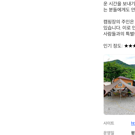
운 시간을 보내기
는 분들에게도 안
캠핑장의 주인은 
있습니다. 이로 
사람들과의 특별한
인기 정도: ★★
웅
이
네
캠
핑
장
사이트
ht
운영일
평