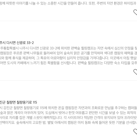
함께 따뜻한 이야기를 나눌 수 있는 소중한 시간을 만들어 줍니다. 또한, 주변의 자연 환경은 하이킹과
그야말로 완벽한 조건을 갖추고 있습니다. 이곳에서의 캠핑은 단순한 숙박이 아닌, 가족과 친구들과 함
다. 특히 식사를 좋아하는 분들에게는 매주 특별한 바비큐 파티와 지역에서 나는 신선한 재료로 만든 
.  장성레이크 글램핑은 그 아름다운 경관과 최고 품질의 시설 덕분에 최근 몇 년 사이에 특히 주목받
객이 가득해 예약이 빠르게 차는 만큼 미리 일정을 계획하시는 것이 좋습니다. 나만의 프라이빗한 공간
 당신의 대자연 속 힐링을 기다리는 장성레이크 글램핑은 언젠가 반드시 방문해봐야 할 명소로 자리매
시 다시면 신광로 33-2
주통합특별시 나주시 다시면 신광로 33-2에 위치한 편백숲 힐링캠프는 자연 속에서 심신의 안정을 
 캠핑장은 푸르른 편백 나무들로 둘러싸여 있어 숲속의 맑은 공기를 만끽하며 색다른 캠핑의 매력을 경험
리와 함께 휴식을 제공하며, 그 특유의 아로마향이 심리적 안정감을 가져다줍니다. 이곳에서 아침 햇살
그 어떤 도시의 카페에서 느끼기 힘든 특별함을 선사합니다. 편백숲 힐링캠프는 다양한 숙소 타입을 갖추
더욱 기억에 남는 특별한 시간을 보낼 수 있습니다. 주변에는 자전거 도로와 하이킹 트레일이 있어 액
거를 타거나 숲속을 거닐며 다양한 생태계를 체험해보는 것도 일상의 스트레스를 잊게 해줍니다. 또한,
는 것은 일상에서 벗어나 새로운 여유를 찾는 방법입니다. 운영자는 항상 방문객의 편안함과 안전을 
 시설을 자랑합니다. 가족들이 함께하는 모닥불 구이 파티나 친구들과의 캠핑 퀴즈도 놓칠 수 없는 재
수 있는 편백숲 힐링캠프는 현대인의 바쁜 일상에서 벗어나 소중한 시간을 가지고 싶은 분들에게 특히 
과 행복이 가득한 캠핑을 경험해보세요! 인기 정도: ★★★★☆
군 칠량면 칠량옹기로 115
 강진군 칠량면 칠량옹기로 115에 위치한 온길 캠핑장은 자연과의 조화로운 만남을 추구하는 캠퍼
 숲과 맑은 계곡이 어우러져 있어, 도심에서 벗어나 한껏 여유롭고 편안한 시간을 보낼 수 있는 최적의
 사이로 자리를 잡은 개별 스팟이 매력적입니다. 각 사이트마다 적당한 간격이 유지되어 있어 프라이빗
선택이지요. 숲속에서의 고요한 밤, 별빛 아래서의 캠핑은 마치 동화 속에 들어온 듯한 기분을 선사합니
과 친구들이 함께 즐기기에 적합합니다. 하이킹, 자전거 타기, 그리고 근처의 계곡에서는 수영과 낚시
가지 재미를 선사합니다. 또한, 캠핑장 내에는 깨끗한 화장실과 샤워 시설이 잘 마련되어 있어 편리함을