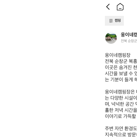
캠핑
웅
웅이네
이
전북 순창군
네
캠
웅이네캠핑장  

핑
전북 순창군 복흥
장
이곳은 숨겨진 천
시간을 보낼 수 
는 기분이 들게 해
웅이네캠핑장은 따
는 다양한 시설이
며, 넉넉한 공간
홀한 저녁 시간을
이야기로 가득할 
주변 자연 환경도
지속적으로 방문하