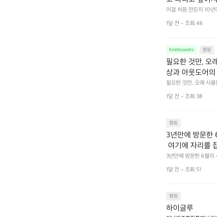
 예를 들자면 일
이걸 처음 만든지 10년
 무게, 형태, 색감 사
것. R 지퍼 지
1달 전
조회 46
야에 걸리적거리지 않는
집착했습니다. 튼
다. 튼튼한 내구도와 넉
 만져보며 경험해 보시
습니다.  이 디
Kineticworks
캠핑
필요한 것만, 오
상과 아웃도어의 
나보세요.
필요한 것만, 오래 사
 이어주는 RIDGE MO
1달 전
조회 38
캠핑
3년만에 방문한 
 여기에 자리를 
 좋고 1박 2일은
3년만에 방문한 6월의
고 경치도 좋네요  서해치
 음식물.쓰레기봉투
1달 전
조회 51
관리) .수금하면서 음식
 항구에서부터 
까지 버스도 다니네요 
할때까지 물놀이 
캠핑
하이글루