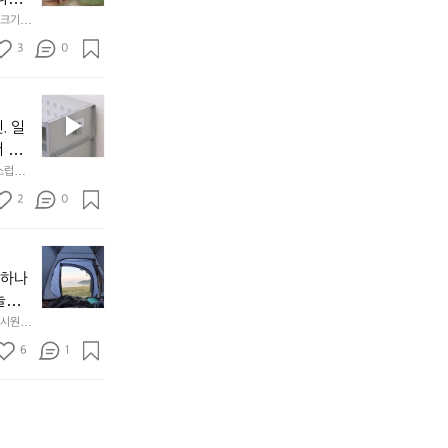
음
서
니
않는 
크기,
만
도
멀
아도 시
저히 
든
3
0
이
착했습니
👌🏼
설계했
지
손으로
동
1
중
필
0
인
요
년
. 일
차
한
이
안
서 만
것
넘
에
스럽게
만,
었
서
오
군
2
0
도
래
요.
누
사
릿
구
3
용
지
나
년
할
의
야하나
잠
만
수
초
에
놀기
에
있
기
들
하면서
 시원하
방
도
제
기
동네에서 
점 
문
록.
6
품
1
터 해변
까
 철수
한
가
인
지
6
볍
‘R
조
월
지
지
금
의
만
퍼
시
서
충
지