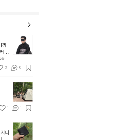
늘
지
기까
내
 커튼
던
 공기
있습니
내
근히 감싸
의 밤
방
0
0
  안녕
에
서
첫
도
모
자
토
연
솔
속
1
1
캠
에
서
😌
의
☺️
이
휴
미
걸
 지니
식
니
처
에
미
다. 