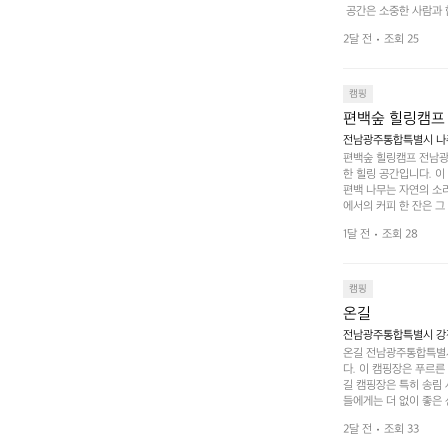
 공간은 소중한 사람과 
 액티비티를 즐기기에 
2달 전
조회 25
하는 시간이 될 것입니
 미각을 만족시켜 줍니다
입니다. 주말이면 방문
 사람들과 함께하세요.
캠핑
도: ★★★★★
편백숲 힐링캠프
전남광주통합특별시 나주
편백숲 힐링캠프 전남광
한 힐링 공간입니다. 이
편백 나무는 자연의 소
에서의 커피 한 잔은 
론 친구나 연인과 함께 
1달 전
조회 28
 기회도 많은데, 자전
빛 아래서 시간을 보내
며, 깨끗하고 잘 관리된
 조화 속에서 힐링할 
캠핑
 나주로 떠나 여유로움
온길
전남광주통합특별시 강진
온길 전남광주통합특별시
다. 이 캠핑장은 푸르른
길 캠핑장은 특히 송림
들에게는 더 없이 좋은 
야외 활동도 가능해 가족
2달 전
조회 33
 일상에서 벗어나 여러 