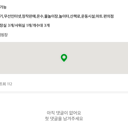
가능
기,무선인터넷,장작판매,온수,물놀이장,놀이터,산책로,운동시설,마트.편의점
장실 3개/샤워실 1개/개수대 3개
캠핑장
조회 112
아직 댓글이 없어요

첫 댓글을 남겨주세요