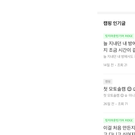
캠핑 인기글
릿지마운틴기어 RIDGE
늘 지내던 내 방
지 조금 시간이 
을 조용히 내리듯이
늘 지내던 내 방에서도
다.  그럴 때는 차분하게
를 차단하고, 얼
14일 전
조회 21
줍니다.  차가운 공기를
이 됩니다.  안녕
히 주무세요.
캠핑
첫 모토솔캠 😌☺
첫 모토솔캠 😌☺️ 미니
26일 전
조회 71
릿지마운틴기어 RIDGE
이걸 처음 만든지 
고 다니고 싶어지