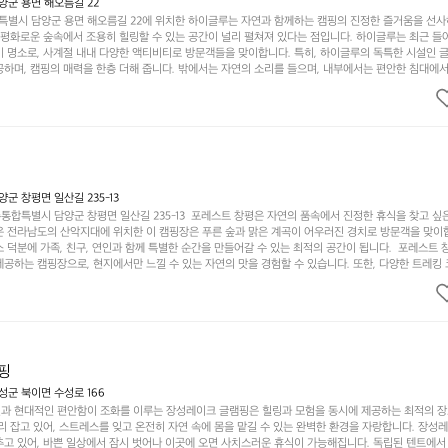
군 용면 해오름길 22
별시 담양군 용면 해오름길 22에 위치한 하이글루는 자연과 함께하는 캠핑의 진정한 즐거움을 선
고 평화로운 숲속에서 조용히 힐링할 수 있는 공간이 널리 펼쳐져 있다는 점입니다. 하이글루는 최근 들
기 명소로, 사계절 내내 다양한 액티비티로 방문객들을 맞이합니다. 특히, 하이글루의 독특한 시설인 
하며, 캠핑의 매력을 한층 더해 줍니다. 밖에서는 자연의 소리를 들으며, 내부에서는 편안한 침대에서
루어집니다. 이곳의 장점은 또 다른 캠핑의 매력인 바베큐 파티를 즐길 수 있는 공간이 마련되어 있어 
다는 것입니다. 또한, 하이글루 인근에는 다양한 트레킹 코스와 자전거 도로가 있어 아웃도어 활동을 좋
. 담양의 아름다운 자연과 함께, 건강한 레저 활동을 즐기며 행복한 캠핑 경험을 쌓으실 수 있습니다
 따뜻한 햇살과 함께하는 아침, 상징적인 담양의 죽녹원과 함께 어우러진 저녁, 그리고 고요한 밤하늘
분의 캠핑 여행을 더욱 특별하게 만들어 줄 것입니다.  인기 정도: ★★★★★
 창평면 일산길 235-13
합특별시 담양군 창평면 일산길 235-13  포레스트 창평은 자연의 품속에서 진정한 휴식을 찾고 싶
운 전라남도의 산악지대에 위치한 이 캠핑장은 푸른 숲과 맑은 계곡이 어우러진 경치로 방문객을 맞이
 덕분에 가족, 친구, 연인과 함께 특별한 순간을 만들어갈 수 있는 최적의 공간이 됩니다.  포레스트 
공하는 캠핑장으로, 현지에서만 느낄 수 있는 자연의 맛을 경험할 수 있습니다. 또한, 다양한 트레킹
의 짜릿함을 누릴 수 있도록 만들어졌습니다. 저녁에는 별빛 아래에서 바베큐 파티를 즐기거나, 잔잔한
 기회를 제공합니다.  이곳은 자연과의 완벽한 조화를 이루며, 다채로운 야외 활동을 제공합니다. 특
이 마련되어 있어 부모님들과 함께 즐거운 시간을 보낼 수 있습니다. 주변의 다양한 관광지와 먹거리를
입니다.  또한, 캠핑장을 방문한 후 지속적으로 재방문하는 이들이 많아 인기가 날로 상승하고 있습니다
공하며, 자연을 사랑하는 모든 이들에게 꼭 한번 경험해봐야 할 장소로 자리잡았습니다.  인기 정도: 
핑
군 북이면 수성로 166
과 현대적인 편안함이 조화를 이루는 장성레이크 글램핑은 힐링과 모험을 동시에 제공하는 최적의 장
리 잡고 있어, 스트레스를 잊고 온전히 자연 속에 몸을 맡길 수 있는 완벽한 환경을 자랑합니다. 장성
추고 있어, 바쁜 일상에서 잠시 벗어나 이곳에 오면 사치스러운 휴식이 가능해집니다. 독립된 텐트에서