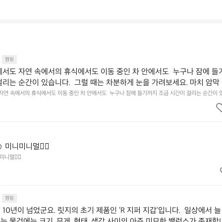
캠핑
에서도 자연 속에서의 휴식에서도 이동 중인 차 안에서도  누구나 잠에 들
걸리는 순간이 있습니다.  그럴 때는 차분하게 눈을 가려보세요. 마치 암막
.  Polartec® Wind Pro™의 온기가 눈가를 포근히 감싸줍니다.  차가운
 자연 속에서의 휴식에서도 이동 중인 차 안에서도  누구나 잠에 들기까지 조금 시간이 걸리는 순간이 
 눈을 가려보세요. 마치 암막 커튼을 조용히 내리듯이.  Polartec® Wind Pro™의 온기가 눈가를 포
굴에 밀착하여 빛을 막아줍니다.  이 슬립 웜을 쓰는 것만으로 그곳은 나만
 차단하고, 얼굴에 밀착하여 빛을 막아줍니다.  이 슬립 웜을 쓰는 것만으로 그곳은 나만의 밤이 됩니다.
히 주무세요.
️ 미니미니멀👌🏼
미니멀👌🏼
캠핑
10년이 넘었군요. 릿지의 초기 제품인 ‘R 지퍼 지갑’입니다.  일상에서 늘
는 물건에는 크기, 무게, 형태, 색감 사이의 아주 미묘한 밸런스가 존재합니