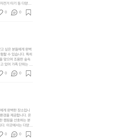
어
기,
보
 자전거 타기 등 다양한
해
의
무
께 소중한 추억을 창출
세
야
0
0
경
다양한 요리를 제공하여
게,
요.
하
고 있는 캠핑장 중 하나
계
형
마
나
에서 가족 및 사랑하는
를
태,
치
여
김하였습니다. 인기 정
자
색
암
기
연
감
막
에
스
사
커
자
럽
이
찾고 싶은 분들에게 완벽
튼
리
할 수 있습니다. 특히 
게
의
을
를
을 맞으며 조용한 숲속
이
아
조
잡
고 있어 가족 단위는 물
어
주
용
았
티비티를 즐길 수 있는
주
미
0
0
 캠프파이어를 즐기며 별
히
는
는
묘
최우선으로 생각하고 있으
내
데
미가 됩니다. 자연과의
R
한
리
정
추천드립니다. 지금 바로
I
밸
듯
말
D
런
이.
시
G
스
P
원
E
가
o
들에게 완벽한 장소입니
하
M
존
 환경을 제공합니다. 온
l
고
O
한 캠핑을 선호하는 분
재
a
경
다. 이곳에서는 다양한 
U
합
r
치
도 즐길 수 있어 바쁜
N
니
t
0
도
0
 제공합니다.  온길 캠
T
다.