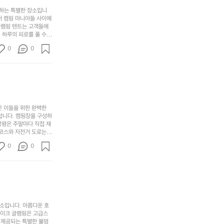
간
포
분
갑’입
사하는 특별한 장소입니
이
리
하
니
어 캠핑 마니아들 사이에
걸
해
글램핑 텐트는 고객들에
고,
다.
리
 하루의 피로를 풀 수
변
단
일
는
친구나 가족과 함께 좋
캠
순
상
0
순
0
아하는 이들에게 더욱 참
핑!
하
에
간
. 하이글루에서 특별한
지
서
🏕
 아래에서 별을 바라보며
이
만
늘
있
역
부
지
습
시
족
니
니
너
하
고
다.
무
은 이들을 위한 완벽한
지
다
그
좋
합니다. 캠핑장을 구성하
않
니
창평은 주말마다 직접 재
럴
네
은
고
 코스와 자전거 도로는
때
요
 계곡 소리를 들으며 깊
디
싶
는
이
0
0
히 어린이들은 안전하게
자
어
차
번
 탐험하는 재미도 포레스
인.
지
분
에
. 포레스트 창평은 단
일
는
★★★★★
하
는
상
물
게
솔
과
건
눈
밭?
아
에
을
이
소입니다. 아름다운 호
웃
는
가
라
레이크 글램핑은 고급스
도
크
려
고
 제공되는 특별한 불멍