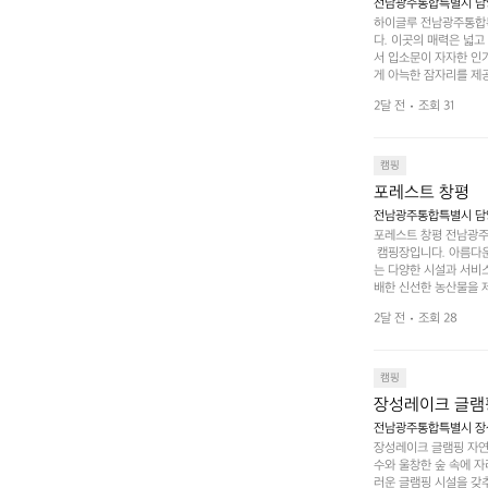
전남광주통합특별시 담양
하이글루 전남광주통합특
다. 이곳의 매력은 넓
서 입소문이 자자한 인
게 아늑한 잠자리를 제공
 있는 완벽한 조화가 이
2달 전
조회 31
은 시간을 보낼 수 있
조할 만한 장소가 됩니다
 순간을 만끽해보세요.
 나누는 이야기들은 여러
캠핑
포레스트 창평
전남광주통합특별시 담양군
포레스트 창평 전남광주통
 캠핑장입니다. 아름다
는 다양한 시설과 서비스
배한 신선한 농산물을 제
 캠퍼들이 탐험과 모험
2달 전
조회 28
은 숙면을 취할 수 있는
 놀 수 있는 놀이시설
트 창평의 매력 중 하나
순한 캠핑 그 이상을 제
캠핑
장성레이크 글램
전남광주통합특별시 장성
장성레이크 글램핑 자연
수와 울창한 숲 속에 자
러운 글램핑 시설을 갖