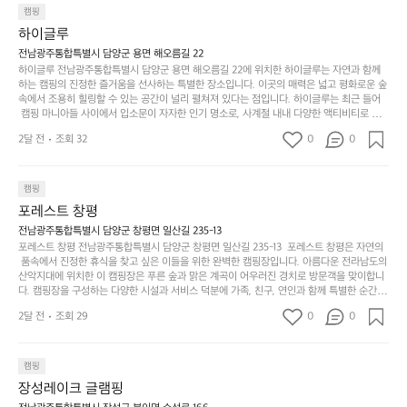
조
항구에서부터 해변까지 버스도 다니네요 ㅎㅎㅎ 아이들 엄청 좋아하네요 점
월
캠핑
지
지
바로 화장실있음 .5분거리 cu .2분거리 음식점  항구에
금
심쯤도착해서 철수할때까지 물놀이 3타임이나 했네요 ⛱️
의
만
퍼
하이글루
서부터 해변까지 버스도 다니네요 ㅎㅎㅎ 아이들 엄청
시
서
충
지
간
전남광주통합특별시 담양군 용면 해오름길 22
 좋아하네요 점심쯤도착해서 철수할때까지 물놀이 3
포
분
갑’입
하이글루 전남광주통합특별시 담양군 용면 해오름길 22에 위치한 하이글루는 자연과 함께
이
타임이나 했네요 ⛱️
리
하
니
하는 캠핑의 진정한 즐거움을 선사하는 특별한 장소입니다. 이곳의 매력은 넓고 평화로운 숲
걸
해
속에서 조용히 힐링할 수 있는 공간이 널리 펼쳐져 있다는 점입니다. 하이글루는 최근 들어
고,
다.
리
 캠핑 마니아들 사이에서 입소문이 자자한 인기 명소로, 사계절 내내 다양한 액티비티로 방
변
단
일
는
문객들을 맞이합니다. 특히, 하이글루의 독특한 시설인 글램핑 텐트는 고객들에게 아늑한 잠
캠
순
상
2달 전
조회 32
0
순
0
자리를 제공하며, 캠핑의 매력을 한층 더해 줍니다. 밖에서는 자연의 소리를 들으며, 내부에
핑!
하
에
간
서는 편안한 침대에서 하루의 피로를 풀 수 있는 완벽한 조화가 이루어집니다. 이곳의 장점
지
서
🏕
은 또 다른 캠핑의 매력인 바베큐 파티를 즐길 수 있는 공간이 마련되어 있어 친구나 가족과
이
만
 함께 좋은 시간을 보낼 수 있다는 것입니다. 또한, 하이글루 인근에는 다양한 트레킹 코스와
늘
캠핑
있
역
 자전거 도로가 있어 아웃도어 활동을 좋아하는 이들에게 더욱 참조할 만한 장소가 됩니다.
부
지
습
시
포레스트 창평
 담양의 아름다운 자연과 함께, 건강한 레저 활동을 즐기며 행복한 캠핑 경험을 쌓으실 수 있
족
니
니
너
습니다. 하이글루에서 특별한 순간을 만끽해보세요. 따뜻한 햇살과 함께하는 아침, 상징적인 
전남광주통합특별시 담양군 창평면 일산길 235-13
하
고
다.
무
담양의 죽녹원과 함께 어우러진 저녁, 그리고 고요한 밤하늘 아래에서 별을 바라보며 나누는 
포레스트 창평 전남광주통합특별시 담양군 창평면 일산길 235-13  포레스트 창평은 자연의
지
다
이야기들은 여러분의 캠핑 여행을 더욱 특별하게 만들어 줄 것입니다.  인기 정도: ★★★★
그
좋
 품속에서 진정한 휴식을 찾고 싶은 이들을 위한 완벽한 캠핑장입니다. 아름다운 전라남도의 
않
니
★
산악지대에 위치한 이 캠핑장은 푸른 숲과 맑은 계곡이 어우러진 경치로 방문객을 맞이합니
럴
네
은
고
다. 캠핑장을 구성하는 다양한 시설과 서비스 덕분에 가족, 친구, 연인과 함께 특별한 순간을
때
요
 만들어갈 수 있는 최적의 공간이 됩니다.  포레스트 창평은 주말마다 직접 재배한 신선한 농
디
싶
는
이
2달 전
조회 29
0
0
산물을 제공하는 캠핑장으로, 현지에서만 느낄 수 있는 자연의 맛을 경험할 수 있습니다. 또
자
어
차
번
한, 다양한 트레킹 코스와 자전거 도로는 캠퍼들이 탐험과 모험의 짜릿함을 누릴 수 있도록
인.
지
분
에
 만들어졌습니다. 저녁에는 별빛 아래에서 바베큐 파티를 즐기거나, 잔잔한 계곡 소리를 들
일
는
으며 깊은 숙면을 취할 수 있는 기회를 제공합니다.  이곳은 자연과의 완벽한 조화를 이루며,
하
는
캠핑
상
물
 다채로운 야외 활동을 제공합니다. 특히 어린이들은 안전하게 놀 수 있는 놀이시설이 마련
게
솔
장성레이크 글램핑
되어 있어 부모님들과 함께 즐거운 시간을 보낼 수 있습니다. 주변의 다양한 관광지와 먹거
과
건
눈
밭?