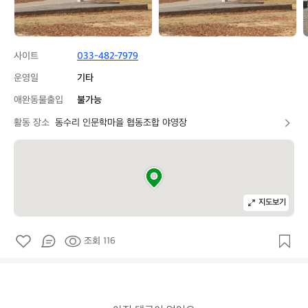
협
협
동
동
조
조
합
합
사이트
033-482-7979
야
야
영
영
운영일
기타
장
장
애완동물출입
불가능
활동 장소
동수리 인문학마을 협동조합 야영장
지도보기
조회 116