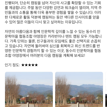
진행되어, 단순히 캠핑을 넘어 자신의 사고를 확장할 수 있는 기회
를 제공합니다. 주말 동안 다양한 강연과 워크숍이 열리며, 지역 주
민들과의 소통을 통해 더욱 풍부한 경험을 쌓을 수 있습니다. 이러
한 다채로운 활동 덕분에 캠핑하는 동안 색다른 인사이트를 얻을 
수 있어 많은 이들이 다시 찾고 싶어하는 이유입니다.

자연의 아름다움과 함께 인문학적 깊이를 느낄 수 있는 동수리 인
문학마을 협동조합 야영장은 카라반이나 텐트 캠핑 모두 가능합니
다. 가족 단위는 물론, 친구들과의 모임에도 좋은 선택지로 손꼽히
고 있습니다. 자연에 둘러싸여 심신을 회복하고 최신 트렌드를 반
영한 인문학적 경험까지 할 수 있는 이곳, 동수리 인문학마을 협동
조합 야영장에서 여러분의 다음 캠핑을 계획해 보세요!

인기 정도: ★★★★★
동
동
수
수
리
리
인
인
문
문
학
학
마
마
을
을