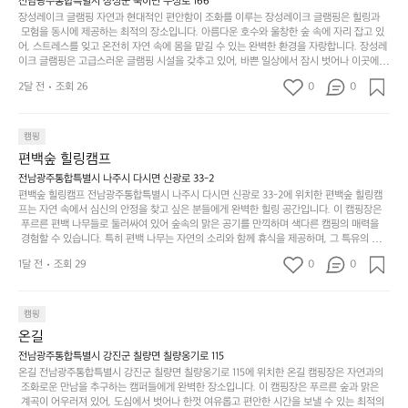
리를 탐험하는 재미도 포레스트 창평의 매력 중 하나입니다.  또한, 캠핑장을 방문한 후 지속
전남광주통합특별시 장성군 북이면 수성로 166
아
에
을
이
적으로 재방문하는 이들이 많아 인기가 날로 상승하고 있습니다. 포레스트 창평은 단순한 캠
장성레이크 글램핑 자연과 현대적인 편안함이 조화를 이루는 장성레이크 글램핑은 힐링과
웃
는
가
라
핑 그 이상을 제공하며, 자연을 사랑하는 모든 이들에게 꼭 한번 경험해봐야 할 장소로 자리
 모험을 동시에 제공하는 최적의 장소입니다. 아름다운 호수와 울창한 숲 속에 자리 잡고 있
도
크
려
잡았습니다.  인기 정도: ★★★★★
고
어, 스트레스를 잊고 온전히 자연 속에 몸을 맡길 수 있는 완벽한 환경을 자랑합니다. 장성레
어
기,
보
이크 글램핑은 고급스러운 글램핑 시설을 갖추고 있어, 바쁜 일상에서 잠시 벗어나 이곳에
해
의
무
 오면 사치스러운 휴식이 가능해집니다. 독립된 텐트에서 제공되는 특별한 불멍 공간은 소중
세
야
2달 전
조회 26
0
0
경
한 사람과 함께 따뜻한 이야기를 나눌 수 있는 소중한 시간을 만들어 줍니다. 또한, 주변의 자
게,
요.
하
연 환경은 하이킹과 자전거 타기 등 다양한 액티비티를 즐기기에 그야말로 완벽한 조건을 갖
계
형
마
나
추고 있습니다. 이곳에서의 캠핑은 단순한 숙박이 아닌, 가족과 친구들과 함께 소중한 추억
를
태,
치
여
을 창출하는 시간이 될 것입니다. 특히 식사를 좋아하는 분들에게는 매주 특별한 바비큐 파
캠핑
자
색
암
기
티와 지역에서 나는 신선한 재료로 만든 다양한 요리를 제공하여 미각을 만족시켜 줍니다. 
편백숲 힐링캠프
연
감
 장성레이크 글램핑은 그 아름다운 경관과 최고 품질의 시설 덕분에 최근 몇 년 사이에 특히
막
에
스
사
 주목받고 있는 캠핑장 중 하나입니다. 주말이면 방문객이 가득해 예약이 빠르게 차는 만큼
전남광주통합특별시 나주시 다시면 신광로 33-2
커
자
 미리 일정을 계획하시는 것이 좋습니다. 나만의 프라이빗한 공간에서 가족 및 사랑하는 사
럽
이
편백숲 힐링캠프 전남광주통합특별시 나주시 다시면 신광로 33-2에 위치한 편백숲 힐링캠
튼
리
람들과 함께하세요. 당신의 대자연 속 힐링을 기다리는 장성레이크 글램핑은 언젠가 반드시
프는 자연 속에서 심신의 안정을 찾고 싶은 분들에게 완벽한 힐링 공간입니다. 이 캠핑장은
게
의
을
를
 방문해봐야 할 명소로 자리매김하였습니다. 인기 정도: ★★★★★
 푸르른 편백 나무들로 둘러싸여 있어 숲속의 맑은 공기를 만끽하며 색다른 캠핑의 매력을
이
아
조
잡
 경험할 수 있습니다. 특히 편백 나무는 자연의 소리와 함께 휴식을 제공하며, 그 특유의 아로
어
주
용
았
마향이 심리적 안정감을 가져다줍니다. 이곳에서 아침 햇살을 맞으며 조용한 숲속에서의 커
주
미
1달 전
조회 29
0
0
피 한 잔은 그 어떤 도시의 카페에서 느끼기 힘든 특별함을 선사합니다. 편백숲 힐링캠프는
히
는
는
묘
 다양한 숙소 타입을 갖추고 있어 가족 단위는 물론 친구나 연인과 함께 더욱 기억에 남는 특
내
데
별한 시간을 보낼 수 있습니다. 주변에는 자전거 도로와 하이킹 트레일이 있어 액티비티를
R
한
리
정
 즐길 수 있는 기회도 많은데, 자전거를 타거나 숲속을 거닐며 다양한 생태계를 체험해보는
I
캠핑
밸
듯
말
 것도 일상의 스트레스를 잊게 해줍니다. 또한, 캠프파이어를 즐기며 별빛 아래서 시간을 보
D
런
온길
이.
시
내는 것은 일상에서 벗어나 새로운 여유를 찾는 방법입니다. 운영자는 항상 방문객의 편안함
G
스
P
과 안전을 최우선으로 생각하고 있으며, 깨끗하고 잘 관리된 시설을 자랑합니다. 가족들이
원
전남광주통합특별시 강진군 칠량면 칠량옹기로 115
E
가
 함께하는 모닥불 구이 파티나 친구들과의 캠핑 퀴즈도 놓칠 수 없는 재미가 됩니다. 자연과
o
온길 전남광주통합특별시 강진군 칠량면 칠량옹기로 115에 위치한 온길 캠핑장은 자연과의
하
M
의 조화 속에서 힐링할 수 있는 편백숲 힐링캠프는 현대인의 바쁜 일상에서 벗어나 소중한
존
 조화로운 만남을 추구하는 캠퍼들에게 완벽한 장소입니다. 이 캠핑장은 푸르른 숲과 맑은
l
고
 시간을 가지고 싶은 분들에게 특히 추천드립니다. 지금 바로 나주로 떠나 여유로움과 행복
O
 계곡이 어우러져 있어, 도심에서 벗어나 한껏 여유롭고 편안한 시간을 보낼 수 있는 최적의
재