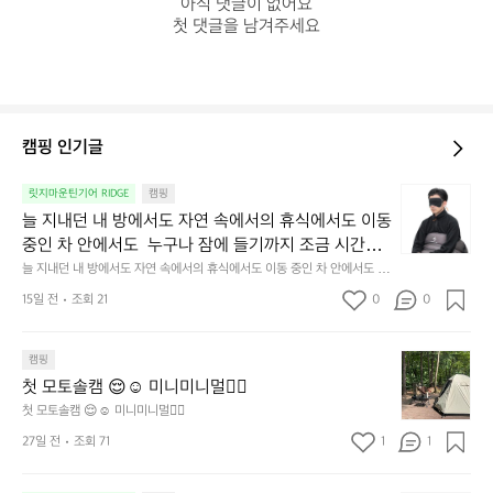
아직 댓글이 없어요

첫 댓글을 남겨주세요
캠핑 인기글
늘
릿지마운틴기어 RIDGE
캠핑
지
늘 지내던 내 방에서도 자연 속에서의 휴식에서도 이동 
내
중인 차 안에서도  누구나 잠에 들기까지 조금 시간이
던
 걸리는 순간이 있습니다.  그럴 때는 차분하게 눈을 가
늘 지내던 내 방에서도 자연 속에서의 휴식에서도 이동 중인 차 안에서도  누
내
구나 잠에 들기까지 조금 시간이 걸리는 순간이 있습니다.  그럴 때는 차분하
려보세요. 마치 암막 커튼을 조용히 내리듯이.  Polarte
방
15일 전
조회 21
0
0
게 눈을 가려보세요. 마치 암막 커튼을 조용히 내리듯이.  Polartec® Wind
c® Wind Pro™의 온기가 눈가를 포근히 감싸줍니다. 
에
 Pro™의 온기가 눈가를 포근히 감싸줍니다.  차가운 공기를 차단하고, 얼굴
에 밀착하여 빛을 막아줍니다.  이 슬립 웜을 쓰는 것만으로 그곳은 나만의
서
 차가운 공기를 차단하고, 얼굴에 밀착하여 빛을 막아
 밤이 됩니다.  안녕히 주무세요.
첫
도
캠핑
줍니다.  이 슬립 웜을 쓰는 것만으로 그곳은 나만의 밤
모
자
첫 모토솔캠 😌☺️ 미니미니멀👌🏼
이 됩니다.  안녕히 주무세요.
토
연
첫 모토솔캠 😌☺️ 미니미니멀👌🏼
솔
속
27일 전
조회 71
1
1
캠
에
서
😌
의
☺️