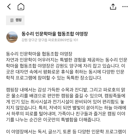
캠핑
동
동수리 인문학마을 협동조합 야영장
수
강원 양구군 양구읍 파로호로869번길 101
리
인
동수리 인문학마을 협동조합 야영장  

문
자연과 인문학이 어우러지는 특별한 경험을 제공하는 동수리 인문
학
학마을 협동조합 야영장은 강원도 양구에 자리 잡고 있습니다. 이
마
곳은 대자연 속에서 평화로운 휴식을 취하는 동시에 다양한 인문
을
학적 프로그램에 참여할 수 있는 독특한 장소입니다. 

협
동
캠핑장 내에서는 감성 가득한 수목과 잔디밭, 그리고 파로호의 맑
조
은 물소리를 배경으로 편안한 캠핑을 즐길 수 있으며, 캠핑족들에
합
게 인기 있는 취사시설과 전기시설이 완비되어 있어 편리함도 놓
야
치지 않았습니다. 특히, 저녁이 되면 별빛이 쏟아지는 하늘 아래에
영
장
서 하루의 피로를 털어내며, 가족이나 친구들과 즐거운 캠핑 이야
기를 나누는 순간은 이곳만의 특별함을 더해줍니다.

이 야영장에서는 독서, 글쓰기, 토론 등 다양한 인문학 프로그램이 