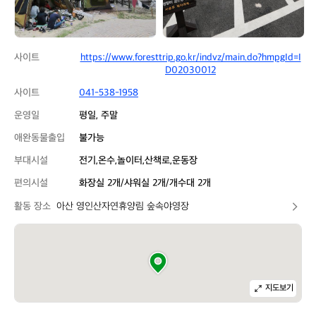
숲
숲
속
속
야
야
영
영
사이트
https://www.foresttrip.go.kr/indvz/main.do?hmpgId=I
장
장
D02030012
사이트
041-538-1958
운영일
평일, 주말
애완동물출입
불가능
부대시설
전기,온수,놀이터,산책로,운동장
편의시설
화장실 2개/샤워실 2개/개수대 2개
활동 장소
아산 영인산자연휴양림 숲속야영장
지도보기