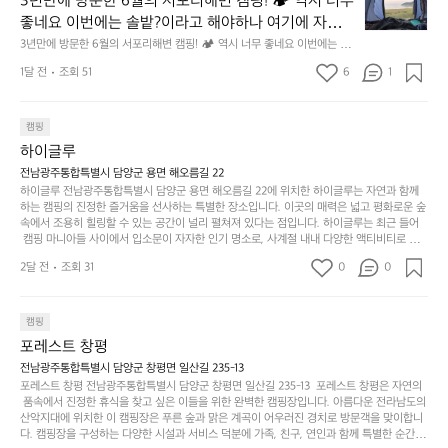
3년만에 방문한 6월의 서포리해변 캠핑! 🏕 역시 너무 
잠
만
수
초
에
좋네요 이번에는 솔밭?이라고 해야하나 여기에 자리를 
에
있
기
들
잡았는데 정말 시원하고 경치도 좋네요  서해치고 물도 
3년만에 방문한 6월의 서포리해변 캠핑! 🏕 역시 너무 좋네요 이번에는 솔
방
도
제
기
밭?이라고 해야하나 여기에 자리를 잡았는데 정말 시원하고 경치도 좋네요 
맑은편, 아이들도 놀기 좋고 1박 2일은 넘 짧게 느껴지
문
록.
1달 전
조회 51
6
품
1
 서해치고 물도 맑은편, 아이들도 놀기 좋고 1박 2일은 넘 짧게 느껴지네요  .
까
네요  .1박 1동 1만원 (수금은 7시쯤, 동네에서 관리) .수
한
가
인
1박 1동 1만원 (수금은 7시쯤, 동네에서 관리) .수금하면서 음식물.쓰레기봉
지
투를 1개씩 나누어줌 .솔밭에 바로 화장실있음 .5분거리 cu .2분거리 음식점  
6
금하면서 음식물.쓰레기봉투를 1개씩 나누어줌 .솔밭에 
볍
‘R
조
항구에서부터 해변까지 버스도 다니네요 ㅎㅎㅎ 아이들 엄청 좋아하네요 점
월
캠핑
지
지
바로 화장실있음 .5분거리 cu .2분거리 음식점  항구에
금
심쯤도착해서 철수할때까지 물놀이 3타임이나 했네요 ⛱️
의
만
퍼
하이글루
서부터 해변까지 버스도 다니네요 ㅎㅎㅎ 아이들 엄청
시
서
충
지
간
전남광주통합특별시 담양군 용면 해오름길 22
 좋아하네요 점심쯤도착해서 철수할때까지 물놀이 3
포
분
갑’입
하이글루 전남광주통합특별시 담양군 용면 해오름길 22에 위치한 하이글루는 자연과 함께
이
타임이나 했네요 ⛱️
리
하
니
하는 캠핑의 진정한 즐거움을 선사하는 특별한 장소입니다. 이곳의 매력은 넓고 평화로운 숲
걸
해
속에서 조용히 힐링할 수 있는 공간이 널리 펼쳐져 있다는 점입니다. 하이글루는 최근 들어
고,
다.
리
 캠핑 마니아들 사이에서 입소문이 자자한 인기 명소로, 사계절 내내 다양한 액티비티로 방
변
단
일
는
문객들을 맞이합니다. 특히, 하이글루의 독특한 시설인 글램핑 텐트는 고객들에게 아늑한 잠
캠
순
상
2달 전
조회 31
0
순
0
자리를 제공하며, 캠핑의 매력을 한층 더해 줍니다. 밖에서는 자연의 소리를 들으며, 내부에
핑!
하
에
간
서는 편안한 침대에서 하루의 피로를 풀 수 있는 완벽한 조화가 이루어집니다. 이곳의 장점
지
서
🏕
은 또 다른 캠핑의 매력인 바베큐 파티를 즐길 수 있는 공간이 마련되어 있어 친구나 가족과
이
만
 함께 좋은 시간을 보낼 수 있다는 것입니다. 또한, 하이글루 인근에는 다양한 트레킹 코스와
늘
캠핑
있
역
 자전거 도로가 있어 아웃도어 활동을 좋아하는 이들에게 더욱 참조할 만한 장소가 됩니다.
부
지
습
시
포레스트 창평
 담양의 아름다운 자연과 함께, 건강한 레저 활동을 즐기며 행복한 캠핑 경험을 쌓으실 수 있
족
니
니
너
습니다. 하이글루에서 특별한 순간을 만끽해보세요. 따뜻한 햇살과 함께하는 아침, 상징적인 
전남광주통합특별시 담양군 창평면 일산길 235-13
하
고
다.
무
담양의 죽녹원과 함께 어우러진 저녁, 그리고 고요한 밤하늘 아래에서 별을 바라보며 나누는 
포레스트 창평 전남광주통합특별시 담양군 창평면 일산길 235-13  포레스트 창평은 자연의
지
다
이야기들은 여러분의 캠핑 여행을 더욱 특별하게 만들어 줄 것입니다.  인기 정도: ★★★★
그
좋
 품속에서 진정한 휴식을 찾고 싶은 이들을 위한 완벽한 캠핑장입니다. 아름다운 전라남도의 
않
니
★
산악지대에 위치한 이 캠핑장은 푸른 숲과 맑은 계곡이 어우러진 경치로 방문객을 맞이합니
럴
네
은
고
다. 캠핑장을 구성하는 다양한 시설과 서비스 덕분에 가족, 친구, 연인과 함께 특별한 순간을
때
요