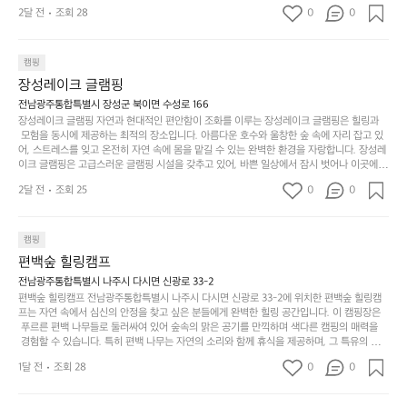
 만들어갈 수 있는 최적의 공간이 됩니다.  포레스트 창평은 주말마다 직접 재배한 신선한 농
디
싶
는
이
2달 전
조회 28
0
0
산물을 제공하는 캠핑장으로, 현지에서만 느낄 수 있는 자연의 맛을 경험할 수 있습니다. 또
자
어
차
번
한, 다양한 트레킹 코스와 자전거 도로는 캠퍼들이 탐험과 모험의 짜릿함을 누릴 수 있도록
인.
지
분
에
 만들어졌습니다. 저녁에는 별빛 아래에서 바베큐 파티를 즐기거나, 잔잔한 계곡 소리를 들
일
는
으며 깊은 숙면을 취할 수 있는 기회를 제공합니다.  이곳은 자연과의 완벽한 조화를 이루며,
하
는
캠핑
상
물
 다채로운 야외 활동을 제공합니다. 특히 어린이들은 안전하게 놀 수 있는 놀이시설이 마련
게
솔
장성레이크 글램핑
되어 있어 부모님들과 함께 즐거운 시간을 보낼 수 있습니다. 주변의 다양한 관광지와 먹거
과
건
눈
밭?
리를 탐험하는 재미도 포레스트 창평의 매력 중 하나입니다.  또한, 캠핑장을 방문한 후 지속
전남광주통합특별시 장성군 북이면 수성로 166
아
에
을
이
적으로 재방문하는 이들이 많아 인기가 날로 상승하고 있습니다. 포레스트 창평은 단순한 캠
장성레이크 글램핑 자연과 현대적인 편안함이 조화를 이루는 장성레이크 글램핑은 힐링과
웃
는
가
라
핑 그 이상을 제공하며, 자연을 사랑하는 모든 이들에게 꼭 한번 경험해봐야 할 장소로 자리
 모험을 동시에 제공하는 최적의 장소입니다. 아름다운 호수와 울창한 숲 속에 자리 잡고 있
도
크
려
잡았습니다.  인기 정도: ★★★★★
고
어, 스트레스를 잊고 온전히 자연 속에 몸을 맡길 수 있는 완벽한 환경을 자랑합니다. 장성레
어
기,
보
이크 글램핑은 고급스러운 글램핑 시설을 갖추고 있어, 바쁜 일상에서 잠시 벗어나 이곳에
해
의
무
 오면 사치스러운 휴식이 가능해집니다. 독립된 텐트에서 제공되는 특별한 불멍 공간은 소중
세
야
2달 전
조회 25
0
0
경
한 사람과 함께 따뜻한 이야기를 나눌 수 있는 소중한 시간을 만들어 줍니다. 또한, 주변의 자
게,
요.
하
연 환경은 하이킹과 자전거 타기 등 다양한 액티비티를 즐기기에 그야말로 완벽한 조건을 갖
계
형
마
나
추고 있습니다. 이곳에서의 캠핑은 단순한 숙박이 아닌, 가족과 친구들과 함께 소중한 추억
를
태,
치
여
을 창출하는 시간이 될 것입니다. 특히 식사를 좋아하는 분들에게는 매주 특별한 바비큐 파
캠핑
자
색
암
기
티와 지역에서 나는 신선한 재료로 만든 다양한 요리를 제공하여 미각을 만족시켜 줍니다. 
편백숲 힐링캠프
연
감
 장성레이크 글램핑은 그 아름다운 경관과 최고 품질의 시설 덕분에 최근 몇 년 사이에 특히
막
에
스
사
 주목받고 있는 캠핑장 중 하나입니다. 주말이면 방문객이 가득해 예약이 빠르게 차는 만큼
전남광주통합특별시 나주시 다시면 신광로 33-2
커
자
 미리 일정을 계획하시는 것이 좋습니다. 나만의 프라이빗한 공간에서 가족 및 사랑하는 사
럽
이
편백숲 힐링캠프 전남광주통합특별시 나주시 다시면 신광로 33-2에 위치한 편백숲 힐링캠
튼
리
람들과 함께하세요. 당신의 대자연 속 힐링을 기다리는 장성레이크 글램핑은 언젠가 반드시
프는 자연 속에서 심신의 안정을 찾고 싶은 분들에게 완벽한 힐링 공간입니다. 이 캠핑장은
게
의
을
를
 방문해봐야 할 명소로 자리매김하였습니다. 인기 정도: ★★★★★
 푸르른 편백 나무들로 둘러싸여 있어 숲속의 맑은 공기를 만끽하며 색다른 캠핑의 매력을
이
아
조
잡
 경험할 수 있습니다. 특히 편백 나무는 자연의 소리와 함께 휴식을 제공하며, 그 특유의 아로
어
주
용
았
마향이 심리적 안정감을 가져다줍니다. 이곳에서 아침 햇살을 맞으며 조용한 숲속에서의 커
주
미
1달 전
조회 28
0
0
피 한 잔은 그 어떤 도시의 카페에서 느끼기 힘든 특별함을 선사합니다. 편백숲 힐링캠프는
히
는
는
묘
 다양한 숙소 타입을 갖추고 있어 가족 단위는 물론 친구나 연인과 함께 더욱 기억에 남는 특
내
데
별한 시간을 보낼 수 있습니다. 주변에는 자전거 도로와 하이킹 트레일이 있어 액티비티를
R
한