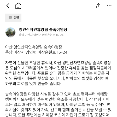
캠핑
영
영인산자연휴양림 숲속야영장
인
충남 아산시 영인면 아산온천로 16-24
산
자
아산 영인산자연휴양림 숲속야영장  

연
충남 아산시 영인면 아산온천로 16-24  

휴
양
자연이 선물한 조용한 휴식처, 아산 영인산자연휴양림 숲속야영장
림
은 도심의 시끄러움에서 벗어나 진정한 휴식을 찾는 캠핑객들에게 
숲
완벽한 선택입니다. 푸르른 숲과 맑은 공기가 지배하는 이곳은 자
속
연의 품에서 따뜻한 햇살을 쏘이거나, 밤하늘의 별빛을 감상하며 
야
하루의 피로를 잊게 만들어 줍니다. 

영
장
숲속야영장은 다양한 시설을 갖추고 있어 초보 캠퍼부터 베테랑 
캠퍼까지 모두에게 맞는 편안한 숙소를 제공합니다. 각 캠핑 사이
트는 넓고 쾌적하게 마련되어 있으며, 바비큐 그릴 등 필수적인 편
의시설이 갖춰져 있어 가족, 친구와 함께 즐거운 시간을 보낼 수 있
습니다. 또한 주변에는 하이킹 코스와 자전거 도로가 잘 조성되어 