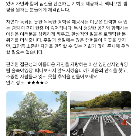
있어 자연과 함께 심신을 단련하는 기회도 제공하니, 액티브한 캠
핑을 원하는 분들에게 제격입니다.

자연과 동화된 듯한 독특한 경험을 제공하는 이곳은 만끽할 수 있
는 캠핑 매력이 한층 더 깊어집니다. 특히 청량한 공기와 함께하는 
아침은 여러분을 상쾌하게 깨우고, 환상적인 일몰은 로맨틱한 분
위기를 더해줍니다. 주말과 휴일에는 많은 캠퍼들이 이곳을 찾지
만, 그만큼 소중한 자연을 만끽할 수 있는 기회가 많이 존재해 우려
할 필요는 없습니다. 

편리한 접근성과 아름다운 자연을 자랑하는 아산 영인산자연휴양
림 숲속야영장, 떠나보시지 않으시겠습니까? 마음의 안식을 찾고, 
소중한 사람들과 잊지 못할 추억을 만들어보세요.  

인기 정도: ★★★★☆
영
영
인
인
산
산
자
자
연
연
휴
휴
양
양
림
림