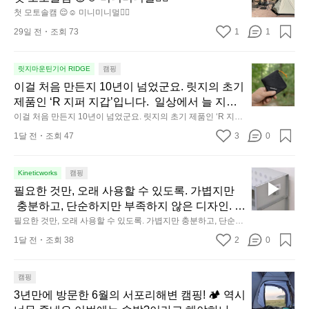
자
토
첫 모토솔캠 😌☺️ 미니미니멀👌🏼
니다.  안녕히 주무세요.
연
솔
29일 전
조회 73
1
1
속
캠
에
😌
서
☺️
이
릿지마운틴기어 RIDGE
캠핑
미
의
걸
이걸 처음 만든지 10년이 넘었군요. 릿지의 초기 
니
휴
처
제품인 ‘R 지퍼 지갑’입니다.  일상에서 늘 지니
미
식
음
고 다니고 싶어지는 물건에는 크기, 무게, 형태,
이걸 처음 만든지 10년이 넘었군요. 릿지의 초기 제품인 ‘R 지퍼
니
에
만
 지갑’입니다.  일상에서 늘 지니고 다니고 싶어지는 물건에는 크
 색감 사이의 아주 미묘한 밸런스가 존재합니다.  
1달 전
조회 47
3
멀
0
서
기, 무게, 형태, 색감 사이의 아주 미묘한 밸런스가 존재합니다. 
든
예를 들자면 일에 집중하느라 책상 위 가장자리
 예를 들자면 일에 집중하느라 책상 위 가장자리에 대충 걸쳐 놓
도
👌🏼
지
아도 시야에 걸리적거리지 않는 것. R 지퍼 지갑은 바로 그 위화
에 대충 걸쳐 놓아도 시야에 걸리적거리지 않는
이
1
감 없는 균형감에서 출발했습니다.  그중에서도 슬림함에 철저히 
필
Kineticworks
캠핑
 것. R 지퍼 지갑은 바로 그 위화감 없는 균형감
동
0
집착했습니다. 튼튼한 내구도와 넉넉한 수납력을 해치치 않는 선
요
필요한 것만, 오래 사용할 수 있도록. 가볍지만
에서 출발했습니다.  그중에서도 슬림함에 철저
에서, 가장 가볍고 얇게 설계했습니다.  이 디자인과 사용감은, 꼭 
중
년
한
직접 손으로 만져보며 경험해 보시기를 바랍니다.
 충분하고, 단순하지만 부족하지 않은 디자인. 일
히 집착했습니다. 튼튼한 내구도와 넉넉한 수납
인
이
것
상과 아웃도어의 경계를 자연스럽게 이어주는 R
필요한 것만, 오래 사용할 수 있도록. 가볍지만 충분하고, 단순하
력을 해치치 않는 선에서, 가장 가볍고 얇게 설계
차
넘
만,
지만 부족하지 않은 디자인. 일상과 아웃도어의 경계를 자연스럽
IDGE MOUNTAIN GEAR. 키네틱웍스에서 만나
했습니다.  이 디자인과 사용감은, 꼭 직접 손으
안
었
1달 전
조회 38
2
0
게 이어주는 RIDGE MOUNTAIN GEAR. 키네틱웍스에서 만나보
오
보세요.
로 만져보며 경험해 보시기를 바랍니다.
에
군
세요.
래
서
요.
사
3
캠핑
도
릿
용
년
3년만에 방문한 6월의 서포리해변 캠핑! 🏕 역시 
누
지
할
만