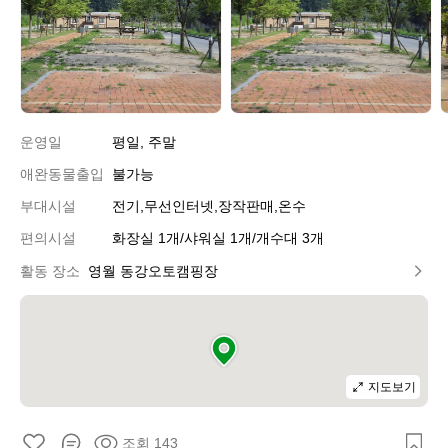
오
오
토
토
캠
캠
핑
핑
장
장
운영일
평일, 주말
애완동물출입
불가능
부대시설
전기,무선인터넷,장작판매,온수
편의시설
화장실 1개/샤워실 1개/개수대 3개
활동 장소
영월 동강오토캠핑장
지도보기
조회 143