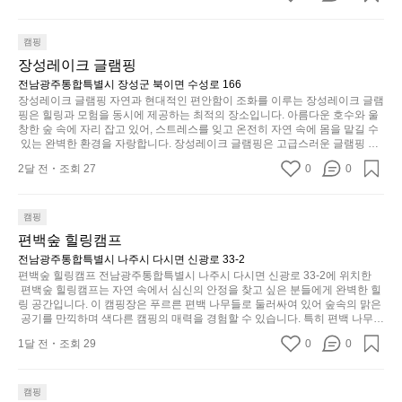
않
요
을 제공하는 캠핑장으로, 현지에서만 느낄 수 있는 자연의 맛을 경험할 수 있습
니
다.
은
니다. 또한, 다양한 트레킹 코스와 자전거 도로는 캠퍼들이 탐험과 모험의 짜릿
이
고
그
함을 누릴 수 있도록 만들어졌습니다. 저녁에는 별빛 아래에서 바베큐 파티를
캠핑
디
번
싶
럴
 즐기거나, 잔잔한 계곡 소리를 들으며 깊은 숙면을 취할 수 있는 기회를 제공
자
장성레이크 글램핑
에
합니다.  이곳은 자연과의 완벽한 조화를 이루며, 다채로운 야외 활동을 제공합
어
때
인.
니다. 특히 어린이들은 안전하게 놀 수 있는 놀이시설이 마련되어 있어 부모님
전남광주통합특별시 장성군 북이면 수성로 166
는
지
는
들과 함께 즐거운 시간을 보낼 수 있습니다. 주변의 다양한 관광지와 먹거리를
일
장성레이크 글램핑 자연과 현대적인 편안함이 조화를 이루는 장성레이크 글램
솔
는
차
 탐험하는 재미도 포레스트 창평의 매력 중 하나입니다.  또한, 캠핑장을 방문
핑은 힐링과 모험을 동시에 제공하는 최적의 장소입니다. 아름다운 호수와 울
상
밭?
물
한 후 지속적으로 재방문하는 이들이 많아 인기가 날로 상승하고 있습니다. 포
분
창한 숲 속에 자리 잡고 있어, 스트레스를 잊고 온전히 자연 속에 몸을 맡길 수
과
레스트 창평은 단순한 캠핑 그 이상을 제공하며, 자연을 사랑하는 모든 이들에
이
 있는 완벽한 환경을 자랑합니다. 장성레이크 글램핑은 고급스러운 글램핑 시
건
하
게 꼭 한번 경험해봐야 할 장소로 자리잡았습니다.  인기 정도: ★★★★★
아
설을 갖추고 있어, 바쁜 일상에서 잠시 벗어나 이곳에 오면 사치스러운 휴식이
라
에
게
2달 전
조회 27
0
0
 가능해집니다. 독립된 텐트에서 제공되는 특별한 불멍 공간은 소중한 사람과
웃
고
는
눈
 함께 따뜻한 이야기를 나눌 수 있는 소중한 시간을 만들어 줍니다. 또한, 주변
도
해
의 자연 환경은 하이킹과 자전거 타기 등 다양한 액티비티를 즐기기에 그야말
크
을
어
로 완벽한 조건을 갖추고 있습니다. 이곳에서의 캠핑은 단순한 숙박이 아닌, 가
야
캠핑
기,
가
족과 친구들과 함께 소중한 추억을 창출하는 시간이 될 것입니다. 특히 식사를
의
하
편백숲 힐링캠프
무
려
 좋아하는 분들에게는 매주 특별한 바비큐 파티와 지역에서 나는 신선한 재료
경
나
게,
로 만든 다양한 요리를 제공하여 미각을 만족시켜 줍니다.  장성레이크 글램핑
전남광주통합특별시 나주시 다시면 신광로 33-2
보
계
은 그 아름다운 경관과 최고 품질의 시설 덕분에 최근 몇 년 사이에 특히 주목
여
편백숲 힐링캠프 전남광주통합특별시 나주시 다시면 신광로 33-2에 위치한
형
세
받고 있는 캠핑장 중 하나입니다. 주말이면 방문객이 가득해 예약이 빠르게 차
를
 편백숲 힐링캠프는 자연 속에서 심신의 안정을 찾고 싶은 분들에게 완벽한 힐
기
태,
요.
는 만큼 미리 일정을 계획하시는 것이 좋습니다. 나만의 프라이빗한 공간에서
링 공간입니다. 이 캠핑장은 푸르른 편백 나무들로 둘러싸여 있어 숲속의 맑은
자
에
색
 가족 및 사랑하는 사람들과 함께하세요. 당신의 대자연 속 힐링을 기다리는 장
마
 공기를 만끽하며 색다른 캠핑의 매력을 경험할 수 있습니다. 특히 편백 나무는 
연
자
성레이크 글램핑은 언젠가 반드시 방문해봐야 할 명소로 자리매김하였습니다. 
자연의 소리와 함께 휴식을 제공하며, 그 특유의 아로마향이 심리적 안정감을
감
치
1달 전
조회 29
0
0
인기 정도: ★★★★★
스
 가져다줍니다. 이곳에서 아침 햇살을 맞으며 조용한 숲속에서의 커피 한 잔은
리
사
암
 그 어떤 도시의 카페에서 느끼기 힘든 특별함을 선사합니다. 편백숲 힐링캠프
럽
를
이
막
는 다양한 숙소 타입을 갖추고 있어 가족 단위는 물론 친구나 연인과 함께 더욱 
게
잡
의
기억에 남는 특별한 시간을 보낼 수 있습니다. 주변에는 자전거 도로와 하이킹
커
캠핑