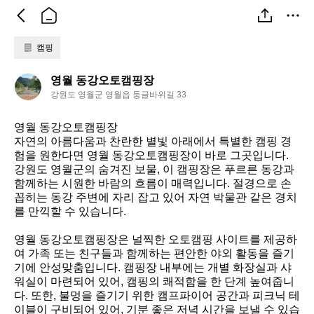
캠핑
영
영월 동강오토캠핑장
월
강원도 영월군 영월읍 둥글바위길 33
동
강
영월 동강오토캠핑장  

오
자연의 아름다움과 찬란한 별빛 아래에서 특별한 캠핑 경
토
험을 원한다면 영월 동강오토캠핑장이 바로 그곳입니다. 
캠
강원도 영월군의 숨겨진 보물, 이 캠핑장은 푸르른 동강과 
함께하는 시원한 바람의 흐름이 매력입니다. 절경으로 손
핑
꼽히는 동강 주변에 자리 잡고 있어 자연 박물관 같은 경치
장
를 만끽할 수 있습니다.  

영월 동강오토캠핑장은 널찍한 오토캠핑 사이트를 제공하
여 가족 또는 친구들과 함께하는 편안한 야외 활동을 즐기
기에 안성맞춤입니다. 캠핑장 내부에는 개별 화장실과 샤
워실이 마련되어 있어, 캠핑의 쾌적함을 한 단계 높여줍니
다. 또한, 불멍을 즐기기 위한 캠프파이어 공간과 피크닉 테
이블이 구비되어 있어, 기분 좋은 저녁 시간을 보낼 수 있습