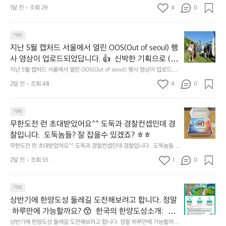
맛
지 선쉐이드 리뷰해봤습니다.
:
1달 전
조회 29
4
0
𝗹
나
릿
고
𝗲
지
3.
𝗮
지
마
기타
동
𝗿
난
운
지난 5월 캡처드 서울에서 열린 OOS(Out of seoul) 행
해
𝗮
5
틴
앞
사 영상이 업로드되었답니다. 👍  신박한 기획으로 (당
𝗻
월
기
바
𝗰
신의 제품은 테무를 이길수 있습니까?) 부스 담당자들
지난 5월 캡처드 서울에서 열린 OOS(Out of seoul) 행사 영상이 업로드되
캡
어
다
었답니다. 👍  신박한 기획으로 (당신의 제품은 테무를 이길수 있습니까?)
𝗲
을 인터뷰해봤습니다.  솔직한 이야기 가득한 영상으로 
처
선
2달 전
조회 48
4
0
모
 부스 담당자들을 인터뷰해봤습니다.  솔직한 이야기 가득한 영상으로 만나
&
만나보시죠💪
드
쉐
보시죠💪
듬
𝗗
서
이
회
𝗶
무
울
기타
드
기
𝘀
한
에
점
무한도전 런 초대받았어요^^ 도둑과 경찰컨셉인데 경
가
𝗰
도
서
심
막
찰입니다.  도둑놈들? 잘 잡을수 있겠죠? ㅎㅎ
𝗼
전
열
시
히
무한도전 런 초대받았어요^^ 도둑과 경찰컨셉인데 경찰입니다.  도둑놈들?
𝘃
런
린
간
고
 잘 잡을수 있겠죠? ㅎㅎ
𝗲
초
O
2달 전
조회 55
1
이
0
4.
대
𝗿
O
용
모
받
S
𝘆
해
듬
상
았
기타
(O
이
자
곱
반
어
u
번
주
상반기에 한양도성 둘레길 도전해보려고 합니다. 정말
창
기
요
t
브
애
쏘
 하루만에 가능할까요? 😙  한국의 한양도성소개:  한
에
^
o
랜
용
주
양의 수도성곽(Capital Fortifications of Hanyang)은
상반기에 한양도성 둘레길 도전해보려고 합니다. 정말 하루만에 가능할까