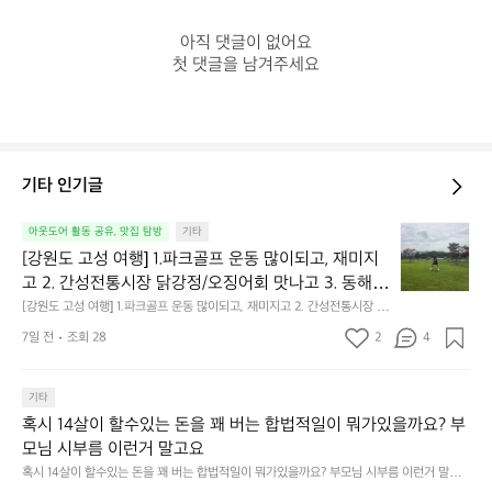
아직 댓글이 없어요

첫 댓글을 남겨주세요
기타 인기글
[강
아웃도어 활동 공유, 맛집 탐방
기타
원
[강원도 고성 여행] 1.파크골프 운동 많이되고, 재미지
도
고 2. 간성전통시장 닭강정/오징어회 맛나고 3. 동해
고
 앞바다 모듬회 기가막히고 4. 모듬곱창 쏘주한잔 혀를 
[강원도 고성 여행] 1.파크골프 운동 많이되고, 재미지고 2. 간성전통시장 닭
성
강정/오징어회 맛나고 3. 동해 앞바다 모듬회 기가막히고 4. 모듬곱창 쏘주
내두르고 5. 썬셋에 취하고 ~
여
7일 전
조회 28
2
4
한잔 혀를 내두르고 5. 썬셋에 취하고 ~
행]
1.
파
기타
크
혹시 14살이 할수있는 돈을 꽤 버는 합법적일이 뭐가있을까요? 부
골
모님 시부름 이런거 말고요
프
혹시 14살이 할수있는 돈을 꽤 버는 합법적일이 뭐가있을까요? 부모님 시부름 이런거 말고
운
요