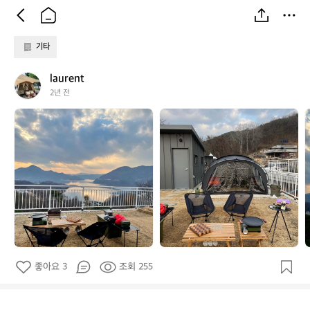
기타
l
laurent
a
2년 전
u
l
l
l
r
a
a
a
e
u
u
n
r
r
r
t
e
e
n
n
t
t
t
좋아요 3
조회 255