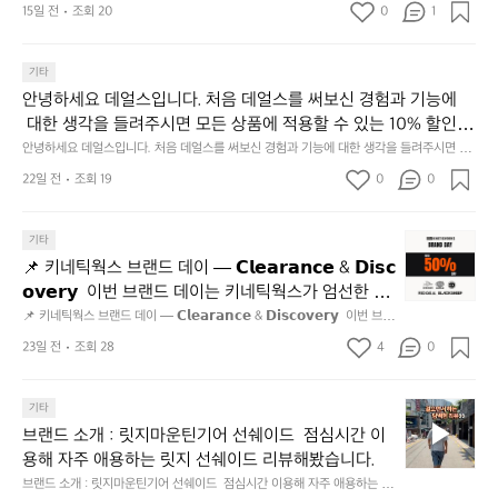
동
15일 전
조회 20
0
1
많
이
기타
되
고,
안녕하세요 데얼스입니다. 처음 데얼스를 써보신 경험과 기능에
재
 대한 생각을 들려주시면 모든 상품에 적용할 수 있는 10% 할인
미
 쿠폰을 드립니다.  1분이면 끝낼 수 있으니 참여하시고 혜택받아
안녕하세요 데얼스입니다. 처음 데얼스를 써보신 경험과 기능에 대한 생각을 들려주시면 모
지
든 상품에 적용할 수 있는 10% 할인 쿠폰을 드립니다.  1분이면 끝낼 수 있으니 참여하시고
가세요 :)  하기의 링크 클릭 후 작성하시면 됩니다. https://docs.g
22일 전
조회 19
0
고
0
 혜택받아가세요 :)  하기의 링크 클릭 후 작성하시면 됩니다. https://docs.google.com/for
oogle.com/forms/d/e/1FAIpQLSfSU5C-euRse0uUKR3Rp1ibf1aC
2.
ms/d/e/1FAIpQLSfSU5C-euRse0uUKR3Rp1ibf1aCz3n9BB-jhkSYyjUlRSli3w/viewfor
m?usp=header
z3n9BB-jhkSYyjUlRSli3w/viewform?usp=header
간
📌
기타
성
키
전
📌 키네틱웍스 브랜드 데이 — 𝗖𝗹𝗲𝗮𝗿𝗮𝗻𝗰𝗲 & 𝗗𝗶𝘀𝗰
네
통
𝗼𝘃𝗲𝗿𝘆  이번 브랜드 데이는 키네틱웍스가 엄선한 5
틱
시
개 브랜드를 한 자리에서 만나는 클리어런스 기획전입
📌 키네틱웍스 브랜드 데이 — 𝗖𝗹𝗲𝗮𝗿𝗮𝗻𝗰𝗲 & 𝗗𝗶𝘀𝗰𝗼𝘃𝗲𝗿𝘆  이번 브랜
웍
장
드 데이는 키네틱웍스가 엄선한 5개 브랜드를 한 자리에서 만나는 클리어런
니다. - 카페 드 사이클리스트 - 릿지 마운틴 기어 - 써
스
23일 전
조회 28
4
0
닭
스 기획전입니다. - 카페 드 사이클리스트 - 릿지 마운틴 기어 - 써클 스포츠
클 스포츠웨어 - 블랙쉽 - 시티 컨트리 시티  옷장 속
브
웨어 - 블랙쉽 - 시티 컨트리 시티  옷장 속 자리만 차지하던 아이템은 비우
강
고, 새로운 시즌을 채워줄 발견을 지금 시작해 보세요. 👉 최대 ~𝟱𝟬% 𝗦𝗔
랜
 자리만 차지하던 아이템은 비우고, 새로운 시즌을 채
정/
𝗟𝗘  지금 바로 홈 화면에서 ‘키네틱웍스 브랜드데이’를 눌러보세요!
브
드
기타
오
워줄 발견을 지금 시작해 보세요. 👉 최대 ~𝟱𝟬% 𝗦𝗔
랜
데
징
브랜드 소개 : 릿지마운틴기어 선쉐이드  점심시간 이
𝗟𝗘  지금 바로 홈 화면에서 ‘키네틱웍스 브랜드데이’를 
드
이
어
용해 자주 애용하는 릿지 선쉐이드 리뷰해봤습니다.
눌러보세요!
소
—
회
브랜드 소개 : 릿지마운틴기어 선쉐이드  점심시간 이용해 자주 애용하는 릿
개
𝗖