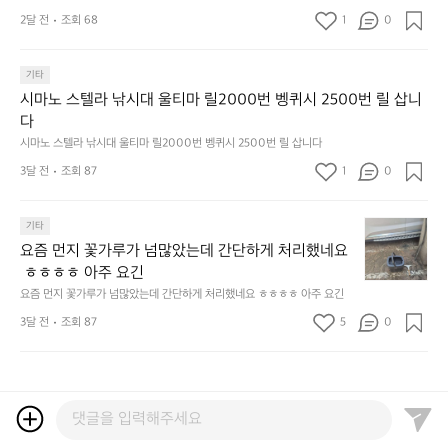
한
^
f
드
하
한
요? 😙  한국의 한양도성소개:  한양의 수도성곽(Capital Fortifications of
 조선 왕조의 수도 한양을 방어하기 위해 축조된 대규
양
도
2달 전
조회 68
1
s
0
데
는
 Hanyang)은 조선 왕조의 수도 한양을 방어하기 위해 축조된 대규모 성곽
잔
모 성곽군으로, 도성(한양도성), 입보성(북한산성), 연
도
둑
e
군으로, 도성(한양도성), 입보성(북한산성), 연결성(탕춘대성)으로 구성되어 
이
릿
혀
있다. 이 성곽은 단순한 수도방어 시설을 넘어 도시와 주변 환경이 결합된 역
성
결성(탕춘대성)으로 구성되어 있다. 이 성곽은 단순한
과
o
는
지
를
사적 경관을 형성하며, 한반도 성곽 축성 전통의 발전 과정을 보여주는 중요
둘
기타
경
u
키
선
 수도방어 시설을 넘어 도시와 주변 환경이 결합된 역
내
한 성곽 유산이다. 세 성곽은 서로 기능적으로 연결된 형태로 구성되어 있으
레
찰
l)
네
쉐
시마노 스텔라 낚시대 울티마 릴2000번 벵퀴시 2500번 릴 삽니
사적 경관을 형성하며, 한반도 성곽 축성 전통의 발전
두
며, 총 길이는 약 42.75km에 이르는 대규모 수도 성곽이다.
길
컨
행
틱
이
다
르
 과정을 보여주는 중요한 성곽 유산이다. 세 성곽은 서
도
셉
사
웍
드
고
시마노 스텔라 낚시대 울티마 릴2000번 벵퀴시 2500번 릴 삽니다
로 기능적으로 연결된 형태로 구성되어 있으며, 총 길
전
인
영
스
리
5.
이는 약 42.75km에 이르는 대규모 수도 성곽이다.
해
3달 전
조회 87
1
데
0
상
가
뷰
썬
보
경
이
엄
해
셋
려
찰
업
선
봤
에
요
기타
고
입
로
한
습
취
즘
합
니
드
요즘 먼지 꽃가루가 넘많았는데 간단하게 처리했네요
5
니
하
먼
니
다.
되
개
다.
 ㅎㅎㅎㅎ 아주 요긴
고
지
다.
도
었
브
~
요즘 먼지 꽃가루가 넘많았는데 간단하게 처리했네요 ㅎㅎㅎㅎ 아주 요긴
꽃
정
둑
답
랜
가
3달 전
조회 87
5
말
0
놈
니
드
루
하
들?
다.
를
가
루
잘
한
👍
넘
만
잡
자
신
많
에
을
리
박
았
가
수
에
한
는
능
있
서