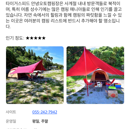
타이거스피드 안녕오토캠핑장은 사계절 내내 방문객들로 북적이
며, 특히 여름 성수기에는 많은 캠핑 매니아들로 인해 인기를 끌고 
있습니다. 자연 속에서의 힐링과 함께 캠핑의 짜릿함을 느낄 수 있
는 이곳은 여러분의 캠핑 리스트에 반드시 추가해야 할 명소입니
다.  

인기 정도: ★★★★★
타
타
이
이
거
거
스
스
피
피
드
드
안
안
녕
녕
오
오
토
토
캠
캠
핑
핑
사이트
055-242-7942
장
장
운영일
평일, 주말