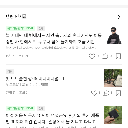
캠핑 인기글
늘
릿지마운틴기어 RIDGE
캠핑
지
늘 지내던 내 방에서도 자연 속에서의 휴식에서도 이동 
내
중인 차 안에서도  누구나 잠에 들기까지 조금 시간이
던
 걸리는 순간이 있습니다.  그럴 때는 차분하게 눈을 가
늘 지내던 내 방에서도 자연 속에서의 휴식에서도 이동 중인 차 안에서도  누
내
구나 잠에 들기까지 조금 시간이 걸리는 순간이 있습니다.  그럴 때는 차분하
려보세요. 마치 암막 커튼을 조용히 내리듯이.  Polarte
방
15일 전
조회 21
0
0
게 눈을 가려보세요. 마치 암막 커튼을 조용히 내리듯이.  Polartec® Wind
c® Wind Pro™의 온기가 눈가를 포근히 감싸줍니다. 
에
 Pro™의 온기가 눈가를 포근히 감싸줍니다.  차가운 공기를 차단하고, 얼굴
에 밀착하여 빛을 막아줍니다.  이 슬립 웜을 쓰는 것만으로 그곳은 나만의
서
 차가운 공기를 차단하고, 얼굴에 밀착하여 빛을 막아
 밤이 됩니다.  안녕히 주무세요.
첫
도
캠핑
줍니다.  이 슬립 웜을 쓰는 것만으로 그곳은 나만의 밤
모
자
첫 모토솔캠 😌☺️ 미니미니멀👌🏼
이 됩니다.  안녕히 주무세요.
토
연
첫 모토솔캠 😌☺️ 미니미니멀👌🏼
솔
속
27일 전
조회 71
1
1
캠
에
서
😌
의
☺️
이
릿지마운틴기어 RIDGE
캠핑
휴
미
걸
이걸 처음 만든지 10년이 넘었군요. 릿지의 초기 제품
식
니
처
에
미
인 ‘R 지퍼 지갑’입니다.  일상에서 늘 지니고 다니고 싶
음
서
니