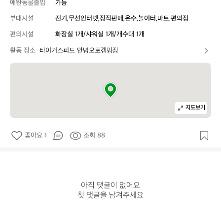
애완동물출입
가능
부대시설
전기,무선인터넷,장작판매,온수,놀이터,마트.편의점
편의시설
화장실 1개/샤워실 1개/개수대 1개
활동 장소
타이거스피드 안녕오토캠핑장
지도보기
좋아요 1
조회 88
아직 댓글이 없어요

첫 댓글을 남겨주세요