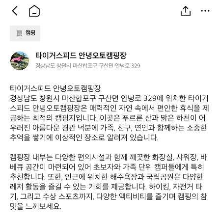
캠핑
타
타이거스피드 안녕오토캠핑장
이
경상남도 창원시 마산합포구 구산면 안녕로 329
거
스
타이거스피드 안녕오토캠핑장  

피
경상남도 창원시 마산합포구 구산면 안녕로 329에 위치한 타이거
드
스피드 안녕오토캠핑장은 매력적인 자연 속에서 편안한 휴식을 제
안
공하는 최적의 캠핑지입니다. 이곳은 푸르른 산과 맑은 하천이 어
녕
우러진 아름다운 경관 덕분에 가족, 친구, 연인과 함께하는 소중한 
오
추억을 쌓기에 이상적인 장소로 알려져 있습니다.   

토
캠
캠핑장 내부는 다양한 편의시설과 함께 깨끗한 화장실, 샤워장, 바
핑
베큐 공간이 마련되어 있어 초보자와 가족 단위 캠퍼들에게 특히 
장
추천합니다. 또한, 인근에 위치한 해수욕장과 국립공원은 다양한 
레저 활동을 즐길 수 있는 기회를 제공합니다. 하이킹, 자전거 타
기, 그리고 수상 스포츠까지, 다양한 액티비티를 즐기며 캠핑의 참
맛을 느껴보세요.  
