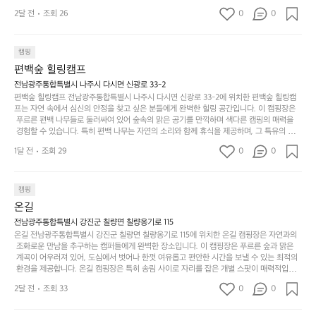
의
무
 오면 사치스러운 휴식이 가능해집니다. 독립된 텐트에서 제공되는 특별한 불멍 공간은 소중
세
야
2달 전
조회 26
0
0
경
한 사람과 함께 따뜻한 이야기를 나눌 수 있는 소중한 시간을 만들어 줍니다. 또한, 주변의 자
게,
요.
하
연 환경은 하이킹과 자전거 타기 등 다양한 액티비티를 즐기기에 그야말로 완벽한 조건을 갖
계
형
마
나
추고 있습니다. 이곳에서의 캠핑은 단순한 숙박이 아닌, 가족과 친구들과 함께 소중한 추억
를
태,
치
여
을 창출하는 시간이 될 것입니다. 특히 식사를 좋아하는 분들에게는 매주 특별한 바비큐 파
캠핑
자
색
암
기
티와 지역에서 나는 신선한 재료로 만든 다양한 요리를 제공하여 미각을 만족시켜 줍니다. 
편백숲 힐링캠프
연
감
 장성레이크 글램핑은 그 아름다운 경관과 최고 품질의 시설 덕분에 최근 몇 년 사이에 특히
막
에
스
사
 주목받고 있는 캠핑장 중 하나입니다. 주말이면 방문객이 가득해 예약이 빠르게 차는 만큼
전남광주통합특별시 나주시 다시면 신광로 33-2
커
자
 미리 일정을 계획하시는 것이 좋습니다. 나만의 프라이빗한 공간에서 가족 및 사랑하는 사
럽
이
편백숲 힐링캠프 전남광주통합특별시 나주시 다시면 신광로 33-2에 위치한 편백숲 힐링캠
튼
리
람들과 함께하세요. 당신의 대자연 속 힐링을 기다리는 장성레이크 글램핑은 언젠가 반드시
프는 자연 속에서 심신의 안정을 찾고 싶은 분들에게 완벽한 힐링 공간입니다. 이 캠핑장은
게
의
을
를
 방문해봐야 할 명소로 자리매김하였습니다. 인기 정도: ★★★★★
 푸르른 편백 나무들로 둘러싸여 있어 숲속의 맑은 공기를 만끽하며 색다른 캠핑의 매력을
이
아
조
잡
 경험할 수 있습니다. 특히 편백 나무는 자연의 소리와 함께 휴식을 제공하며, 그 특유의 아로
어
주
용
았
마향이 심리적 안정감을 가져다줍니다. 이곳에서 아침 햇살을 맞으며 조용한 숲속에서의 커
주
미
1달 전
조회 29
0
0
피 한 잔은 그 어떤 도시의 카페에서 느끼기 힘든 특별함을 선사합니다. 편백숲 힐링캠프는
히
는
는
묘
 다양한 숙소 타입을 갖추고 있어 가족 단위는 물론 친구나 연인과 함께 더욱 기억에 남는 특
내
데
별한 시간을 보낼 수 있습니다. 주변에는 자전거 도로와 하이킹 트레일이 있어 액티비티를
R
한
리
정
 즐길 수 있는 기회도 많은데, 자전거를 타거나 숲속을 거닐며 다양한 생태계를 체험해보는
I
캠핑
밸
듯
말
 것도 일상의 스트레스를 잊게 해줍니다. 또한, 캠프파이어를 즐기며 별빛 아래서 시간을 보
D
런
온길
이.
시
내는 것은 일상에서 벗어나 새로운 여유를 찾는 방법입니다. 운영자는 항상 방문객의 편안함
G
스
P
과 안전을 최우선으로 생각하고 있으며, 깨끗하고 잘 관리된 시설을 자랑합니다. 가족들이
원
전남광주통합특별시 강진군 칠량면 칠량옹기로 115
E
가
 함께하는 모닥불 구이 파티나 친구들과의 캠핑 퀴즈도 놓칠 수 없는 재미가 됩니다. 자연과
o
온길 전남광주통합특별시 강진군 칠량면 칠량옹기로 115에 위치한 온길 캠핑장은 자연과의
하
M
의 조화 속에서 힐링할 수 있는 편백숲 힐링캠프는 현대인의 바쁜 일상에서 벗어나 소중한
존
 조화로운 만남을 추구하는 캠퍼들에게 완벽한 장소입니다. 이 캠핑장은 푸르른 숲과 맑은
l
고
 시간을 가지고 싶은 분들에게 특히 추천드립니다. 지금 바로 나주로 떠나 여유로움과 행복
O
 계곡이 어우러져 있어, 도심에서 벗어나 한껏 여유롭고 편안한 시간을 보낼 수 있는 최적의
재
a
경
이 가득한 캠핑을 경험해보세요! 인기 정도: ★★★★☆
 환경을 제공합니다. 온길 캠핑장은 특히 송림 사이로 자리를 잡은 개별 스팟이 매력적입니
U
합
r
치
다. 각 사이트마다 적당한 간격이 유지되어 있어 프라이빗한 캠핑을 선호하는 분들에게는 더 
N
니
t
2달 전
조회 33
0
도
0
없이 좋은 선택이지요. 숲속에서의 고요한 밤, 별빛 아래서의 캠핑은 마치 동화 속에 들어온
T
다.
e
좋
 듯한 기분을 선사합니다. 이곳에서는 다양한 야외 활동도 가능해 가족과 친구들이 함께 즐
A
예
기기에 적합합니다. 하이킹, 자전거 타기, 그리고 근처의 계곡에서는 수영과 낚시도 즐길 수