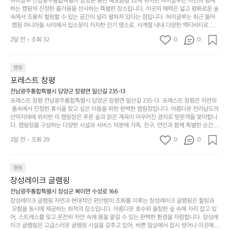
하이글루 전남광주통합특별시 담양군 용면 해오름길 22에 위치한 하이글루는 자연과 함께
이
타임이나 했네요 ⛱️
리
하
니
하는 캠핑의 진정한 즐거움을 선사하는 특별한 장소입니다. 이곳의 매력은 넓고 평화로운 숲
걸
해
속에서 조용히 힐링할 수 있는 공간이 널리 펼쳐져 있다는 점입니다. 하이글루는 최근 들어
고,
다.
리
 캠핑 마니아들 사이에서 입소문이 자자한 인기 명소로, 사계절 내내 다양한 액티비티로 방
변
단
일
는
문객들을 맞이합니다. 특히, 하이글루의 독특한 시설인 글램핑 텐트는 고객들에게 아늑한 잠
캠
순
상
2달 전
조회 32
0
순
0
자리를 제공하며, 캠핑의 매력을 한층 더해 줍니다. 밖에서는 자연의 소리를 들으며, 내부에
핑!
하
에
간
서는 편안한 침대에서 하루의 피로를 풀 수 있는 완벽한 조화가 이루어집니다. 이곳의 장점
지
서
🏕
은 또 다른 캠핑의 매력인 바베큐 파티를 즐길 수 있는 공간이 마련되어 있어 친구나 가족과
이
만
 함께 좋은 시간을 보낼 수 있다는 것입니다. 또한, 하이글루 인근에는 다양한 트레킹 코스와
늘
캠핑
있
역
 자전거 도로가 있어 아웃도어 활동을 좋아하는 이들에게 더욱 참조할 만한 장소가 됩니다.
부
지
습
시
포레스트 창평
 담양의 아름다운 자연과 함께, 건강한 레저 활동을 즐기며 행복한 캠핑 경험을 쌓으실 수 있
족
니
니
너
습니다. 하이글루에서 특별한 순간을 만끽해보세요. 따뜻한 햇살과 함께하는 아침, 상징적인 
전남광주통합특별시 담양군 창평면 일산길 235-13
하
고
다.
무
담양의 죽녹원과 함께 어우러진 저녁, 그리고 고요한 밤하늘 아래에서 별을 바라보며 나누는 
포레스트 창평 전남광주통합특별시 담양군 창평면 일산길 235-13  포레스트 창평은 자연의
지
다
이야기들은 여러분의 캠핑 여행을 더욱 특별하게 만들어 줄 것입니다.  인기 정도: ★★★★
그
좋
 품속에서 진정한 휴식을 찾고 싶은 이들을 위한 완벽한 캠핑장입니다. 아름다운 전라남도의 
않
니
★
산악지대에 위치한 이 캠핑장은 푸른 숲과 맑은 계곡이 어우러진 경치로 방문객을 맞이합니
럴
네
은
고
다. 캠핑장을 구성하는 다양한 시설과 서비스 덕분에 가족, 친구, 연인과 함께 특별한 순간을
때
요
 만들어갈 수 있는 최적의 공간이 됩니다.  포레스트 창평은 주말마다 직접 재배한 신선한 농
디
싶
는
이
2달 전
조회 29
0
0
산물을 제공하는 캠핑장으로, 현지에서만 느낄 수 있는 자연의 맛을 경험할 수 있습니다. 또
자
어
차
번
한, 다양한 트레킹 코스와 자전거 도로는 캠퍼들이 탐험과 모험의 짜릿함을 누릴 수 있도록
인.
지
분
에
 만들어졌습니다. 저녁에는 별빛 아래에서 바베큐 파티를 즐기거나, 잔잔한 계곡 소리를 들
일
는
으며 깊은 숙면을 취할 수 있는 기회를 제공합니다.  이곳은 자연과의 완벽한 조화를 이루며,
하
는
캠핑
상
물
 다채로운 야외 활동을 제공합니다. 특히 어린이들은 안전하게 놀 수 있는 놀이시설이 마련
게
솔
장성레이크 글램핑
되어 있어 부모님들과 함께 즐거운 시간을 보낼 수 있습니다. 주변의 다양한 관광지와 먹거
과
건
눈
밭?
리를 탐험하는 재미도 포레스트 창평의 매력 중 하나입니다.  또한, 캠핑장을 방문한 후 지속
전남광주통합특별시 장성군 북이면 수성로 166
아
에
을
이
적으로 재방문하는 이들이 많아 인기가 날로 상승하고 있습니다. 포레스트 창평은 단순한 캠
장성레이크 글램핑 자연과 현대적인 편안함이 조화를 이루는 장성레이크 글램핑은 힐링과
웃
는
가
라
핑 그 이상을 제공하며, 자연을 사랑하는 모든 이들에게 꼭 한번 경험해봐야 할 장소로 자리
 모험을 동시에 제공하는 최적의 장소입니다. 아름다운 호수와 울창한 숲 속에 자리 잡고 있
도
크
려
잡았습니다.  인기 정도: ★★★★★
고
어, 스트레스를 잊고 온전히 자연 속에 몸을 맡길 수 있는 완벽한 환경을 자랑합니다. 장성레
어
기,
보
이크 글램핑은 고급스러운 글램핑 시설을 갖추고 있어, 바쁜 일상에서 잠시 벗어나 이곳에
해