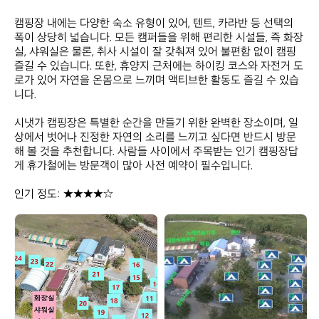
캠핑장 내에는 다양한 숙소 유형이 있어, 텐트, 카라반 등 선택의 
폭이 상당히 넓습니다. 모든 캠퍼들을 위해 편리한 시설들, 즉 화장
실, 샤워실은 물론, 취사 시설이 잘 갖춰져 있어 불편함 없이 캠핑 
즐길 수 있습니다. 또한, 휴양지 근처에는 하이킹 코스와 자전거 도
로가 있어 자연을 온몸으로 느끼며 액티브한 활동도 즐길 수 있습
니다.

시냇가 캠핑장은 특별한 순간을 만들기 위한 완벽한 장소이며, 일
상에서 벗어나 진정한 자연의 소리를 느끼고 싶다면 반드시 방문
해 볼 것을 추천합니다. 사람들 사이에서 주목받는 인기 캠핑장답
게 휴가철에는 방문객이 많아 사전 예약이 필수입니다. 

인기 정도: ★★★★☆
시
시
냇
냇
가
가
캠
캠
핑
핑
장
장