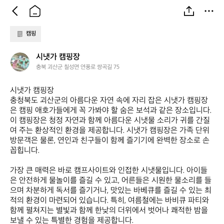
캠핑
시
시냇가 캠핑장
냇
충북 괴산군 칠성면 연풍로 쌍곡길 75
가
캠
시냇가 캠핑장  

핑
충청북도 괴산군의 아름다운 자연 속에 자리 잡은 시냇가 캠핑장
장
은 캠핑 애호가들에게 꼭 가봐야 할 숨은 보석과 같은 장소입니다. 
이 캠핑장은 청정 자연과 함께 아름다운 시냇물 소리가 귀를 간질
여 주는 환상적인 환경을 제공합니다. 시냇가 캠핑장은 가족 단위 
방문객은 물론, 연인과 친구들이 함께 즐기기에 완벽한 장소로 손
꼽힙니다. 

가장 큰 매력은 바로 캠프사이트와 인접한 시냇물입니다. 아이들
은 안전하게 물놀이를 즐길 수 있고, 어른들은 시원한 물소리를 들
으며 차분하게 독서를 즐기거나, 맛있는 바베큐를 즐길 수 있는 최
적의 환경이 마련되어 있습니다. 특히, 여름철에는 바비큐 파티와 
함께 펼쳐지는 별빛과 함께 한낮의 더위에서 벗어나 쾌적한 밤을 
보낼 수 있는 특별한 경험을 제공합니다.
