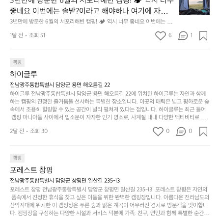
3년만에 방문한 6월의 서포리해변 캠핑! 🏕 역시 너무 
잠
만
수
초
에
좋네요 이번에는 솔밭?이라고 해야하나 여기에 자리를 
에
있
기
들
잡았는데 정말 시원하고 경치도 좋네요  서해치고 물도 
3년만에 방문한 6월의 서포리해변 캠핑! 🏕 역시 너무 좋네요 이번에는 솔
방
도
제
기
밭?이라고 해야하나 여기에 자리를 잡았는데 정말 시원하고 경치도 좋네요 
맑은편, 아이들도 놀기 좋고 1박 2일은 넘 짧게 느껴지
문
록.
1달 전
조회 51
6
품
1
 서해치고 물도 맑은편, 아이들도 놀기 좋고 1박 2일은 넘 짧게 느껴지네요  .
까
네요  .1박 1동 1만원 (수금은 7시쯤, 동네에서 관리) .수
한
가
인
1박 1동 1만원 (수금은 7시쯤, 동네에서 관리) .수금하면서 음식물.쓰레기봉
지
투를 1개씩 나누어줌 .솔밭에 바로 화장실있음 .5분거리 cu .2분거리 음식점  
6
금하면서 음식물.쓰레기봉투를 1개씩 나누어줌 .솔밭에 
볍
‘R
조
항구에서부터 해변까지 버스도 다니네요 ㅎㅎㅎ 아이들 엄청 좋아하네요 점
월
캠핑
지
지
바로 화장실있음 .5분거리 cu .2분거리 음식점  항구에
금
심쯤도착해서 철수할때까지 물놀이 3타임이나 했네요 ⛱️
의
만
퍼
하이글루
서부터 해변까지 버스도 다니네요 ㅎㅎㅎ 아이들 엄청
시
서
충
지
간
전남광주통합특별시 담양군 용면 해오름길 22
 좋아하네요 점심쯤도착해서 철수할때까지 물놀이 3
포
분
갑’입
하이글루 전남광주통합특별시 담양군 용면 해오름길 22에 위치한 하이글루는 자연과 함께
이
타임이나 했네요 ⛱️
리
하
니
하는 캠핑의 진정한 즐거움을 선사하는 특별한 장소입니다. 이곳의 매력은 넓고 평화로운 숲
걸
해
속에서 조용히 힐링할 수 있는 공간이 널리 펼쳐져 있다는 점입니다. 하이글루는 최근 들어
고,
다.
리
 캠핑 마니아들 사이에서 입소문이 자자한 인기 명소로, 사계절 내내 다양한 액티비티로 방
변
단
일
는
문객들을 맞이합니다. 특히, 하이글루의 독특한 시설인 글램핑 텐트는 고객들에게 아늑한 잠
캠
순
상
2달 전
조회 30
0
순
0
자리를 제공하며, 캠핑의 매력을 한층 더해 줍니다. 밖에서는 자연의 소리를 들으며, 내부에
핑!
하
에
간
서는 편안한 침대에서 하루의 피로를 풀 수 있는 완벽한 조화가 이루어집니다. 이곳의 장점
지
서
🏕
은 또 다른 캠핑의 매력인 바베큐 파티를 즐길 수 있는 공간이 마련되어 있어 친구나 가족과
이
만
 함께 좋은 시간을 보낼 수 있다는 것입니다. 또한, 하이글루 인근에는 다양한 트레킹 코스와
늘
캠핑
있
역
 자전거 도로가 있어 아웃도어 활동을 좋아하는 이들에게 더욱 참조할 만한 장소가 됩니다.
부
지
습
시
포레스트 창평
 담양의 아름다운 자연과 함께, 건강한 레저 활동을 즐기며 행복한 캠핑 경험을 쌓으실 수 있
족
니
니
너
습니다. 하이글루에서 특별한 순간을 만끽해보세요. 따뜻한 햇살과 함께하는 아침, 상징적인 
전남광주통합특별시 담양군 창평면 일산길 235-13
하
고
다.
무
담양의 죽녹원과 함께 어우러진 저녁, 그리고 고요한 밤하늘 아래에서 별을 바라보며 나누는 
포레스트 창평 전남광주통합특별시 담양군 창평면 일산길 235-13  포레스트 창평은 자연의
지
다
이야기들은 여러분의 캠핑 여행을 더욱 특별하게 만들어 줄 것입니다.  인기 정도: ★★★★
그
좋
 품속에서 진정한 휴식을 찾고 싶은 이들을 위한 완벽한 캠핑장입니다. 아름다운 전라남도의 
않
니
★
산악지대에 위치한 이 캠핑장은 푸른 숲과 맑은 계곡이 어우러진 경치로 방문객을 맞이합니
럴
네
은
고
다. 캠핑장을 구성하는 다양한 시설과 서비스 덕분에 가족, 친구, 연인과 함께 특별한 순간을
때
요