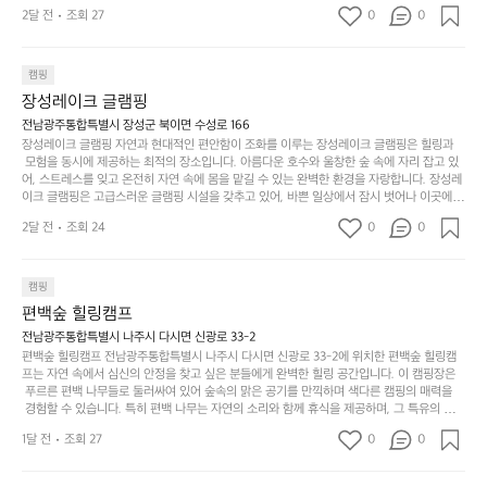
 만들어갈 수 있는 최적의 공간이 됩니다.  포레스트 창평은 주말마다 직접 재배한 신선한 농
디
싶
는
이
2달 전
조회 27
0
0
산물을 제공하는 캠핑장으로, 현지에서만 느낄 수 있는 자연의 맛을 경험할 수 있습니다. 또
자
어
차
번
한, 다양한 트레킹 코스와 자전거 도로는 캠퍼들이 탐험과 모험의 짜릿함을 누릴 수 있도록
인.
지
분
에
 만들어졌습니다. 저녁에는 별빛 아래에서 바베큐 파티를 즐기거나, 잔잔한 계곡 소리를 들
일
는
으며 깊은 숙면을 취할 수 있는 기회를 제공합니다.  이곳은 자연과의 완벽한 조화를 이루며,
하
는
캠핑
상
물
 다채로운 야외 활동을 제공합니다. 특히 어린이들은 안전하게 놀 수 있는 놀이시설이 마련
게
솔
장성레이크 글램핑
되어 있어 부모님들과 함께 즐거운 시간을 보낼 수 있습니다. 주변의 다양한 관광지와 먹거
과
건
눈
밭?
리를 탐험하는 재미도 포레스트 창평의 매력 중 하나입니다.  또한, 캠핑장을 방문한 후 지속
전남광주통합특별시 장성군 북이면 수성로 166
아
에
을
이
적으로 재방문하는 이들이 많아 인기가 날로 상승하고 있습니다. 포레스트 창평은 단순한 캠
장성레이크 글램핑 자연과 현대적인 편안함이 조화를 이루는 장성레이크 글램핑은 힐링과
웃
는
가
라
핑 그 이상을 제공하며, 자연을 사랑하는 모든 이들에게 꼭 한번 경험해봐야 할 장소로 자리
 모험을 동시에 제공하는 최적의 장소입니다. 아름다운 호수와 울창한 숲 속에 자리 잡고 있
도
크
려
잡았습니다.  인기 정도: ★★★★★
고
어, 스트레스를 잊고 온전히 자연 속에 몸을 맡길 수 있는 완벽한 환경을 자랑합니다. 장성레
어
기,
보
이크 글램핑은 고급스러운 글램핑 시설을 갖추고 있어, 바쁜 일상에서 잠시 벗어나 이곳에
해
의
무
 오면 사치스러운 휴식이 가능해집니다. 독립된 텐트에서 제공되는 특별한 불멍 공간은 소중
세
야
2달 전
조회 24
0
0
경
한 사람과 함께 따뜻한 이야기를 나눌 수 있는 소중한 시간을 만들어 줍니다. 또한, 주변의 자
게,
요.
하
연 환경은 하이킹과 자전거 타기 등 다양한 액티비티를 즐기기에 그야말로 완벽한 조건을 갖
계
형
마
나
추고 있습니다. 이곳에서의 캠핑은 단순한 숙박이 아닌, 가족과 친구들과 함께 소중한 추억
를
태,
치
여
을 창출하는 시간이 될 것입니다. 특히 식사를 좋아하는 분들에게는 매주 특별한 바비큐 파
캠핑
자
색
암
기
티와 지역에서 나는 신선한 재료로 만든 다양한 요리를 제공하여 미각을 만족시켜 줍니다. 
편백숲 힐링캠프
연
감
 장성레이크 글램핑은 그 아름다운 경관과 최고 품질의 시설 덕분에 최근 몇 년 사이에 특히
막
에
스
사
 주목받고 있는 캠핑장 중 하나입니다. 주말이면 방문객이 가득해 예약이 빠르게 차는 만큼
전남광주통합특별시 나주시 다시면 신광로 33-2
커
자
 미리 일정을 계획하시는 것이 좋습니다. 나만의 프라이빗한 공간에서 가족 및 사랑하는 사
럽
이
편백숲 힐링캠프 전남광주통합특별시 나주시 다시면 신광로 33-2에 위치한 편백숲 힐링캠
튼
리
람들과 함께하세요. 당신의 대자연 속 힐링을 기다리는 장성레이크 글램핑은 언젠가 반드시
프는 자연 속에서 심신의 안정을 찾고 싶은 분들에게 완벽한 힐링 공간입니다. 이 캠핑장은
게
의
을
를
 방문해봐야 할 명소로 자리매김하였습니다. 인기 정도: ★★★★★
 푸르른 편백 나무들로 둘러싸여 있어 숲속의 맑은 공기를 만끽하며 색다른 캠핑의 매력을
이
아
조
잡
 경험할 수 있습니다. 특히 편백 나무는 자연의 소리와 함께 휴식을 제공하며, 그 특유의 아로
어
주
용
았
마향이 심리적 안정감을 가져다줍니다. 이곳에서 아침 햇살을 맞으며 조용한 숲속에서의 커
주
미
1달 전
조회 27
0
0
피 한 잔은 그 어떤 도시의 카페에서 느끼기 힘든 특별함을 선사합니다. 편백숲 힐링캠프는
히
는
는
묘
 다양한 숙소 타입을 갖추고 있어 가족 단위는 물론 친구나 연인과 함께 더욱 기억에 남는 특
내
데
별한 시간을 보낼 수 있습니다. 주변에는 자전거 도로와 하이킹 트레일이 있어 액티비티를
R
한