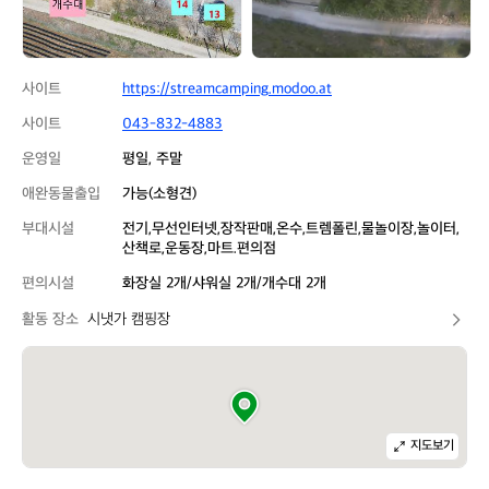
사이트
https://streamcamping.modoo.at
사이트
043-832-4883
운영일
평일, 주말
애완동물출입
가능(소형견)
부대시설
전기,무선인터넷,장작판매,온수,트렘폴린,물놀이장,놀이터,
산책로,운동장,마트.편의점
편의시설
화장실 2개/샤워실 2개/개수대 2개
활동 장소
시냇가 캠핑장
지도보기