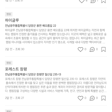
문
록.
1달 전
조회 51
6
품
1
 서해치고 물도 맑은편, 아이들도 놀기 좋고 1박 2일은 넘 짧게 느껴지네요  .
까
네요  .1박 1동 1만원 (수금은 7시쯤, 동네에서 관리) .수
한
가
인
1박 1동 1만원 (수금은 7시쯤, 동네에서 관리) .수금하면서 음식물.쓰레기봉
지
투를 1개씩 나누어줌 .솔밭에 바로 화장실있음 .5분거리 cu .2분거리 음식점  
6
금하면서 음식물.쓰레기봉투를 1개씩 나누어줌 .솔밭에 
볍
‘R
조
항구에서부터 해변까지 버스도 다니네요 ㅎㅎㅎ 아이들 엄청 좋아하네요 점
월
캠핑
지
지
바로 화장실있음 .5분거리 cu .2분거리 음식점  항구에
금
심쯤도착해서 철수할때까지 물놀이 3타임이나 했네요 ⛱️
의
만
퍼
하이글루
서부터 해변까지 버스도 다니네요 ㅎㅎㅎ 아이들 엄청
시
서
충
지
간
전남광주통합특별시 담양군 용면 해오름길 22
 좋아하네요 점심쯤도착해서 철수할때까지 물놀이 3
포
분
갑’입
하이글루 전남광주통합특별시 담양군 용면 해오름길 22에 위치한 하이글루는 자연과 함께
이
타임이나 했네요 ⛱️
리
하
니
하는 캠핑의 진정한 즐거움을 선사하는 특별한 장소입니다. 이곳의 매력은 넓고 평화로운 숲
걸
해
속에서 조용히 힐링할 수 있는 공간이 널리 펼쳐져 있다는 점입니다. 하이글루는 최근 들어
고,
다.
리
 캠핑 마니아들 사이에서 입소문이 자자한 인기 명소로, 사계절 내내 다양한 액티비티로 방
변
단
일
는
문객들을 맞이합니다. 특히, 하이글루의 독특한 시설인 글램핑 텐트는 고객들에게 아늑한 잠
캠
순
상
2달 전
조회 30
0
순
0
자리를 제공하며, 캠핑의 매력을 한층 더해 줍니다. 밖에서는 자연의 소리를 들으며, 내부에
핑!
하
에
간
서는 편안한 침대에서 하루의 피로를 풀 수 있는 완벽한 조화가 이루어집니다. 이곳의 장점
지
서
🏕
은 또 다른 캠핑의 매력인 바베큐 파티를 즐길 수 있는 공간이 마련되어 있어 친구나 가족과
이
만
 함께 좋은 시간을 보낼 수 있다는 것입니다. 또한, 하이글루 인근에는 다양한 트레킹 코스와
늘
캠핑
있
역
 자전거 도로가 있어 아웃도어 활동을 좋아하는 이들에게 더욱 참조할 만한 장소가 됩니다.
부
지
습
시
포레스트 창평
 담양의 아름다운 자연과 함께, 건강한 레저 활동을 즐기며 행복한 캠핑 경험을 쌓으실 수 있
족
니
니
너
습니다. 하이글루에서 특별한 순간을 만끽해보세요. 따뜻한 햇살과 함께하는 아침, 상징적인 
전남광주통합특별시 담양군 창평면 일산길 235-13
하
고
다.
무
담양의 죽녹원과 함께 어우러진 저녁, 그리고 고요한 밤하늘 아래에서 별을 바라보며 나누는 
포레스트 창평 전남광주통합특별시 담양군 창평면 일산길 235-13  포레스트 창평은 자연의
지
다
이야기들은 여러분의 캠핑 여행을 더욱 특별하게 만들어 줄 것입니다.  인기 정도: ★★★★
그
좋
 품속에서 진정한 휴식을 찾고 싶은 이들을 위한 완벽한 캠핑장입니다. 아름다운 전라남도의 
않
니
★
산악지대에 위치한 이 캠핑장은 푸른 숲과 맑은 계곡이 어우러진 경치로 방문객을 맞이합니
럴
네
은
고
다. 캠핑장을 구성하는 다양한 시설과 서비스 덕분에 가족, 친구, 연인과 함께 특별한 순간을
때
요
 만들어갈 수 있는 최적의 공간이 됩니다.  포레스트 창평은 주말마다 직접 재배한 신선한 농
디
싶
는
이
2달 전
조회 27
0
0
산물을 제공하는 캠핑장으로, 현지에서만 느낄 수 있는 자연의 맛을 경험할 수 있습니다. 또
자
어
차
번
한, 다양한 트레킹 코스와 자전거 도로는 캠퍼들이 탐험과 모험의 짜릿함을 누릴 수 있도록
인.
지
분
에
 만들어졌습니다. 저녁에는 별빛 아래에서 바베큐 파티를 즐기거나, 잔잔한 계곡 소리를 들
일
는
으며 깊은 숙면을 취할 수 있는 기회를 제공합니다.  이곳은 자연과의 완벽한 조화를 이루며,
하
는
캠핑