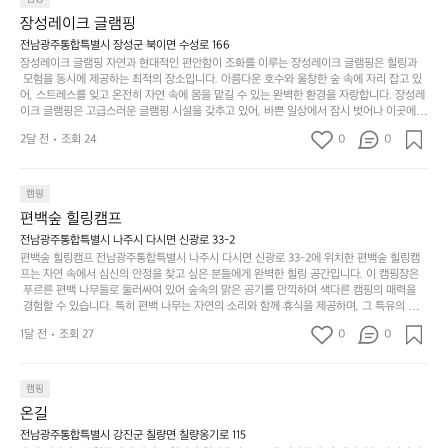
상
물
 다채로운 야외 활동을 제공합니다. 특히 어린이들은 안전하게 놀 수 있는 놀이시설이 마련
게
솔
장성레이크 글램핑
되어 있어 부모님들과 함께 즐거운 시간을 보낼 수 있습니다. 주변의 다양한 관광지와 먹거
과
건
눈
밭?
리를 탐험하는 재미도 포레스트 창평의 매력 중 하나입니다.  또한, 캠핑장을 방문한 후 지속
전남광주통합특별시 장성군 북이면 수성로 166
아
에
을
이
적으로 재방문하는 이들이 많아 인기가 날로 상승하고 있습니다. 포레스트 창평은 단순한 캠
장성레이크 글램핑 자연과 현대적인 편안함이 조화를 이루는 장성레이크 글램핑은 힐링과
웃
는
가
라
핑 그 이상을 제공하며, 자연을 사랑하는 모든 이들에게 꼭 한번 경험해봐야 할 장소로 자리
 모험을 동시에 제공하는 최적의 장소입니다. 아름다운 호수와 울창한 숲 속에 자리 잡고 있
도
크
려
잡았습니다.  인기 정도: ★★★★★
고
어, 스트레스를 잊고 온전히 자연 속에 몸을 맡길 수 있는 완벽한 환경을 자랑합니다. 장성레
어
기,
보
이크 글램핑은 고급스러운 글램핑 시설을 갖추고 있어, 바쁜 일상에서 잠시 벗어나 이곳에
해
의
무
 오면 사치스러운 휴식이 가능해집니다. 독립된 텐트에서 제공되는 특별한 불멍 공간은 소중
세
야
2달 전
조회 24
0
0
경
한 사람과 함께 따뜻한 이야기를 나눌 수 있는 소중한 시간을 만들어 줍니다. 또한, 주변의 자
게,
요.
하
연 환경은 하이킹과 자전거 타기 등 다양한 액티비티를 즐기기에 그야말로 완벽한 조건을 갖
계
형
마
나
추고 있습니다. 이곳에서의 캠핑은 단순한 숙박이 아닌, 가족과 친구들과 함께 소중한 추억
를
태,
치
여
을 창출하는 시간이 될 것입니다. 특히 식사를 좋아하는 분들에게는 매주 특별한 바비큐 파
캠핑
자
색
암
기
티와 지역에서 나는 신선한 재료로 만든 다양한 요리를 제공하여 미각을 만족시켜 줍니다. 
편백숲 힐링캠프
연
감
 장성레이크 글램핑은 그 아름다운 경관과 최고 품질의 시설 덕분에 최근 몇 년 사이에 특히
막
에
스
사
 주목받고 있는 캠핑장 중 하나입니다. 주말이면 방문객이 가득해 예약이 빠르게 차는 만큼
전남광주통합특별시 나주시 다시면 신광로 33-2
커
자
 미리 일정을 계획하시는 것이 좋습니다. 나만의 프라이빗한 공간에서 가족 및 사랑하는 사
럽
이
편백숲 힐링캠프 전남광주통합특별시 나주시 다시면 신광로 33-2에 위치한 편백숲 힐링캠
튼
리
람들과 함께하세요. 당신의 대자연 속 힐링을 기다리는 장성레이크 글램핑은 언젠가 반드시
프는 자연 속에서 심신의 안정을 찾고 싶은 분들에게 완벽한 힐링 공간입니다. 이 캠핑장은
게
의
을
를
 방문해봐야 할 명소로 자리매김하였습니다. 인기 정도: ★★★★★
 푸르른 편백 나무들로 둘러싸여 있어 숲속의 맑은 공기를 만끽하며 색다른 캠핑의 매력을
이
아
조
잡
 경험할 수 있습니다. 특히 편백 나무는 자연의 소리와 함께 휴식을 제공하며, 그 특유의 아로
어
주
용
았
마향이 심리적 안정감을 가져다줍니다. 이곳에서 아침 햇살을 맞으며 조용한 숲속에서의 커
주
미
1달 전
조회 27
0
0
피 한 잔은 그 어떤 도시의 카페에서 느끼기 힘든 특별함을 선사합니다. 편백숲 힐링캠프는
히
는
는
묘
 다양한 숙소 타입을 갖추고 있어 가족 단위는 물론 친구나 연인과 함께 더욱 기억에 남는 특
내
데
별한 시간을 보낼 수 있습니다. 주변에는 자전거 도로와 하이킹 트레일이 있어 액티비티를
R
한
리
정
 즐길 수 있는 기회도 많은데, 자전거를 타거나 숲속을 거닐며 다양한 생태계를 체험해보는
I
캠핑
밸
듯
말
 것도 일상의 스트레스를 잊게 해줍니다. 또한, 캠프파이어를 즐기며 별빛 아래서 시간을 보
D
런
온길
이.
시
내는 것은 일상에서 벗어나 새로운 여유를 찾는 방법입니다. 운영자는 항상 방문객의 편안함
G
스
P
과 안전을 최우선으로 생각하고 있으며, 깨끗하고 잘 관리된 시설을 자랑합니다. 가족들이
원
전남광주통합특별시 강진군 칠량면 칠량옹기로 115