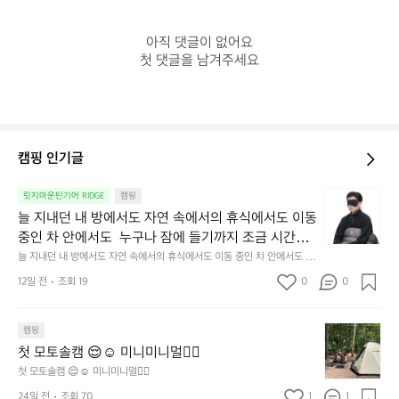
아직 댓글이 없어요

첫 댓글을 남겨주세요
캠핑 인기글
늘
릿지마운틴기어 RIDGE
캠핑
지
늘 지내던 내 방에서도 자연 속에서의 휴식에서도 이동 
내
중인 차 안에서도  누구나 잠에 들기까지 조금 시간이
던
 걸리는 순간이 있습니다.  그럴 때는 차분하게 눈을 가
늘 지내던 내 방에서도 자연 속에서의 휴식에서도 이동 중인 차 안에서도  누
내
구나 잠에 들기까지 조금 시간이 걸리는 순간이 있습니다.  그럴 때는 차분하
려보세요. 마치 암막 커튼을 조용히 내리듯이.  Polarte
방
12일 전
조회 19
0
0
게 눈을 가려보세요. 마치 암막 커튼을 조용히 내리듯이.  Polartec® Wind
c® Wind Pro™의 온기가 눈가를 포근히 감싸줍니다. 
에
 Pro™의 온기가 눈가를 포근히 감싸줍니다.  차가운 공기를 차단하고, 얼굴
에 밀착하여 빛을 막아줍니다.  이 슬립 웜을 쓰는 것만으로 그곳은 나만의
서
 차가운 공기를 차단하고, 얼굴에 밀착하여 빛을 막아
 밤이 됩니다.  안녕히 주무세요.
첫
도
캠핑
줍니다.  이 슬립 웜을 쓰는 것만으로 그곳은 나만의 밤
모
자
첫 모토솔캠 😌☺️ 미니미니멀👌🏼
이 됩니다.  안녕히 주무세요.
토
연
첫 모토솔캠 😌☺️ 미니미니멀👌🏼
솔
속
24일 전
조회 70
1
1