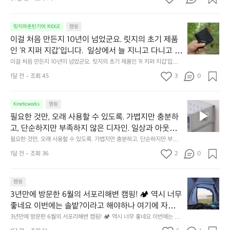
캠
에
서
😌
의
☺️
이
릿지마운틴기어 RIDGE
캠핑
휴
미
걸
이걸 처음 만든지 10년이 넘었군요. 릿지의 초기 제품
식
니
처
에
미
인 ‘R 지퍼 지갑’입니다.  일상에서 늘 지니고 다니고 싶
음
서
니
어지는 물건에는 크기, 무게, 형태, 색감 사이의 아주 미
이걸 처음 만든지 10년이 넘었군요. 릿지의 초기 제품인 ‘R 지퍼 지갑’입니
만
도
멀
다.  일상에서 늘 지니고 다니고 싶어지는 물건에는 크기, 무게, 형태, 색감
묘한 밸런스가 존재합니다.  예를 들자면 일에 집중하
든
1달 전
조회 45
3
0
이
 사이의 아주 미묘한 밸런스가 존재합니다.  예를 들자면 일에 집중하느라 책
👌🏼
느라 책상 위 가장자리에 대충 걸쳐 놓아도 시야에 걸
지
상 위 가장자리에 대충 걸쳐 놓아도 시야에 걸리적거리지 않는 것. R 지퍼 지
동
갑은 바로 그 위화감 없는 균형감에서 출발했습니다.  그중에서도 슬림함에
1
리적거리지 않는 것. R 지퍼 지갑은 바로 그 위화감 없
중
 철저히 집착했습니다. 튼튼한 내구도와 넉넉한 수납력을 해치치 않는 선에
필
0
Kineticworks
캠핑
는 균형감에서 출발했습니다.  그중에서도 슬림함에 철
인
서, 가장 가볍고 얇게 설계했습니다.  이 디자인과 사용감은, 꼭 직접 손으로
요
년
필요한 것만, 오래 사용할 수 있도록. 가볍지만 충분하
차
저히 집착했습니다. 튼튼한 내구도와 넉넉한 수납력을
 만져보며 경험해 보시기를 바랍니다.
한
이
안
고, 단순하지만 부족하지 않은 디자인. 일상과 아웃도
 해치치 않는 선에서, 가장 가볍고 얇게 설계했습니다. 
것
넘
에
어의 경계를 자연스럽게 이어주는 RIDGE MOUNTAIN 
필요한 것만, 오래 사용할 수 있도록. 가볍지만 충분하고, 단순하지만 부족하
 이 디자인과 사용감은, 꼭 직접 손으로 만져보며 경험
만,
었
서
지 않은 디자인. 일상과 아웃도어의 경계를 자연스럽게 이어주는 RIDGE M
GEAR. 키네틱웍스에서 만나보세요.
해 보시기를 바랍니다.
오
군
1달 전
조회 36
2
0
OUNTAIN GEAR. 키네틱웍스에서 만나보세요.
도
래
요.
누
사
릿
구
3
용
캠핑
지
나
년
할
의
3년만에 방문한 6월의 서포리해변 캠핑! 🏕 역시 너무 
잠
만
수
초
에
좋네요 이번에는 솔밭?이라고 해야하나 여기에 자리를 
에
있
기
들
잡았는데 정말 시원하고 경치도 좋네요  서해치고 물도 
3년만에 방문한 6월의 서포리해변 캠핑! 🏕 역시 너무 좋네요 이번에는 솔
방
도
제
기
밭?이라고 해야하나 여기에 자리를 잡았는데 정말 시원하고 경치도 좋네요 
맑은편, 아이들도 놀기 좋고 1박 2일은 넘 짧게 느껴지