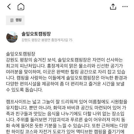
캠핑
솔
솔잎오토캠핑장
잎
강원도 평창군 봉평면 흥정계곡2길 75
오
토
솔잎오토캠핑장  

캠
강원도 평창의 숨겨진 보석, 솔잎오토캠핑장은 자연이 선사하는 
핑
최고의 피난처입니다. 흥정계곡의 맑은 물소리와 신선한 공기가 
장
여러분을 맞이하며, 이곳은 완벽한 힐링 공간으로 자리 잡고 있습
니다. 캠핑을 사랑하는 이들에게 솔잎오토캠핑장은 아늑한 환경과 
다양한 편의시설을 제공하여 좀 더 편리하고 즐거운 시간을 보낼 
수 있도록 돕습니다. 

캠프사이트는 넓고 그늘이 잘 드리워져 있어 여름철에도 시원함을 
유지합니다. 뿐만 아니라, 화덕과 바비큐 공간도 마련되어 있어 가
족과 친구들과 맛있는 음식을 나누기에도 더할 나위 없는 장소입
니다. 주위를 둘러보면 기암괴석과 푸르른 숲이 어우러져 마치 동
화 속에 들어온 듯한 기분을 느낄 수 있습니다. 또한 근처에는 다양
한 하이킹 코스와 자전거 도로가 있어 액티브한 캠핑을 즐기기에 