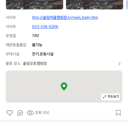
사이트
http://솔잎마을캠핑장.kr/main_body.htm
사이트
033-336-6206
운영일
기타
애완동물출입
불가능
부대시설
전기,운동시설
활동 장소
솔잎오토캠핑장
지도보기
조회 100