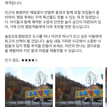
제격입니다.

인근의 봉평면은 메밀꽃이 만발한 풍경과 함께 로컬 맛집들이 즐
비하여, 캠핑 후에는 지역 특산물도 맛볼 수 있는 게 큰 장점입니
다. 아이들과 함께 쾌적한 수영과 안전한 놀이 공간이 마련되어 있
어, 가족 단위 캠핑객들에게 더욱 추천할 만한 장소입니다. 

솔잎오토캠핑장은 도시를 떠나 자연과 하나가 되고 싶은 이들에게 
최고의 선택이 될 것입니다. 솔잎 내음 가득한 이곳에서 소중한 사
람들과 잊지 못할 추억을 만들어 보세요. 자연과 만나는 경이로움
을 체험하며 지친 몸과 마음을 재충전할 수 있습니다.

인기 정도: ★★★★☆
솔
솔
잎
잎
오
오
토
토
캠
캠
핑
핑
장
장