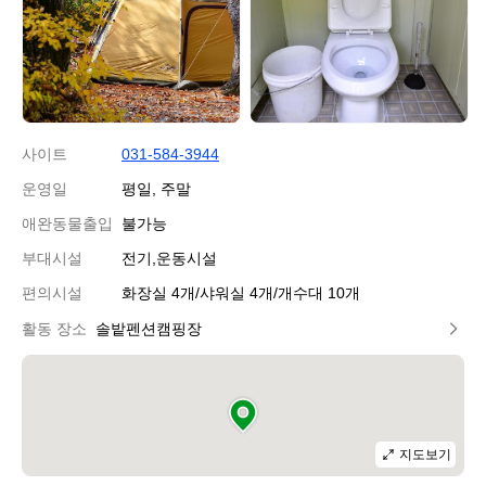
캠
캠
핑
핑
장
장
사이트
031-584-3944
운영일
평일, 주말
애완동물출입
불가능
부대시설
전기,운동시설
편의시설
화장실 4개/샤워실 4개/개수대 10개
활동 장소
솔밭펜션캠핑장
지도보기