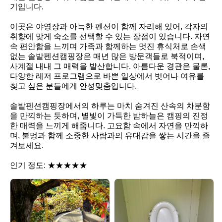
기입니다.

이곳은 야영장과 아늑한 펜션이 함께 자리해 있어, 각자의 
취향에 맞게 숙소를 선택할 수 있는 장점이 있습니다. 자연 
속 편안함을 느끼며 가족과 함께하는 멋진 휴식처로 손색
없는 솔밭펜션캠핑장은 매년 많은 방문객들로 북적이며, 
사계절 내내 그 매력을 발산합니다. 아름다운 경관은 물론, 
다양한 레저 프로그램으로 바쁜 일상에서 벗어나 여유를 
찾고 싶은 분들에게 안성맞춤입니다.

솔밭펜션캠핑장에서의 하루는 마치 숨겨진 산속의 차분함
을 만끽하는 듯하며, 별빛이 가득한 밤하늘은 캠핑의 진정
한 매력을 느끼게 해줍니다. 고요함 속에서 자연을 만끽하
며, 불멍과 함께 소중한 사람과의 유대감을 쌓는 시간을 즐
겨보세요.

인기 정도: ★★★★★
솔
솔
밭
밭
펜
펜
션
션