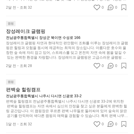
좋
고
습
 만들어 줄 것입니다.  인기 정도: ★★★★★
설과 서비스 덕분에 가족, 친구, 연인과 함께 특별한 순간을 만들어갈 수 있는
지
네
2달 전
조회 32
0
다
0
니
 최적의 공간이 됩니다.  포레스트 창평은 주말마다 직접 재배한 신선한 농산물
않
요
을 제공하는 캠핑장으로, 현지에서만 느낄 수 있는 자연의 맛을 경험할 수 있습
니
다.
은
니다. 또한, 다양한 트레킹 코스와 자전거 도로는 캠퍼들이 탐험과 모험의 짜릿
이
고
그
함을 누릴 수 있도록 만들어졌습니다. 저녁에는 별빛 아래에서 바베큐 파티를
캠핑
디
번
싶
럴
 즐기거나, 잔잔한 계곡 소리를 들으며 깊은 숙면을 취할 수 있는 기회를 제공
자
장성레이크 글램핑
에
합니다.  이곳은 자연과의 완벽한 조화를 이루며, 다채로운 야외 활동을 제공합
어
때
인.
니다. 특히 어린이들은 안전하게 놀 수 있는 놀이시설이 마련되어 있어 부모님
전남광주통합특별시 장성군 북이면 수성로 166
는
지
는
들과 함께 즐거운 시간을 보낼 수 있습니다. 주변의 다양한 관광지와 먹거리를
일
장성레이크 글램핑 자연과 현대적인 편안함이 조화를 이루는 장성레이크 글램
솔
는
차
 탐험하는 재미도 포레스트 창평의 매력 중 하나입니다.  또한, 캠핑장을 방문
핑은 힐링과 모험을 동시에 제공하는 최적의 장소입니다. 아름다운 호수와 울
상
밭?
물
한 후 지속적으로 재방문하는 이들이 많아 인기가 날로 상승하고 있습니다. 포
분
창한 숲 속에 자리 잡고 있어, 스트레스를 잊고 온전히 자연 속에 몸을 맡길 수
과
레스트 창평은 단순한 캠핑 그 이상을 제공하며, 자연을 사랑하는 모든 이들에
이
 있는 완벽한 환경을 자랑합니다. 장성레이크 글램핑은 고급스러운 글램핑 시
건
하
게 꼭 한번 경험해봐야 할 장소로 자리잡았습니다.  인기 정도: ★★★★★
아
설을 갖추고 있어, 바쁜 일상에서 잠시 벗어나 이곳에 오면 사치스러운 휴식이
라
에
게
2달 전
조회 28
0
0
 가능해집니다. 독립된 텐트에서 제공되는 특별한 불멍 공간은 소중한 사람과
웃
고
는
눈
 함께 따뜻한 이야기를 나눌 수 있는 소중한 시간을 만들어 줍니다. 또한, 주변
도
해
의 자연 환경은 하이킹과 자전거 타기 등 다양한 액티비티를 즐기기에 그야말
크
을
어
로 완벽한 조건을 갖추고 있습니다. 이곳에서의 캠핑은 단순한 숙박이 아닌, 가
야
캠핑
기,
가
족과 친구들과 함께 소중한 추억을 창출하는 시간이 될 것입니다. 특히 식사를
의
하
편백숲 힐링캠프
무
려
 좋아하는 분들에게는 매주 특별한 바비큐 파티와 지역에서 나는 신선한 재료
경
나
게,
로 만든 다양한 요리를 제공하여 미각을 만족시켜 줍니다.  장성레이크 글램핑
전남광주통합특별시 나주시 다시면 신광로 33-2
보
계
은 그 아름다운 경관과 최고 품질의 시설 덕분에 최근 몇 년 사이에 특히 주목
여
편백숲 힐링캠프 전남광주통합특별시 나주시 다시면 신광로 33-2에 위치한
형
세
받고 있는 캠핑장 중 하나입니다. 주말이면 방문객이 가득해 예약이 빠르게 차
를
 편백숲 힐링캠프는 자연 속에서 심신의 안정을 찾고 싶은 분들에게 완벽한 힐
기
태,
요.
는 만큼 미리 일정을 계획하시는 것이 좋습니다. 나만의 프라이빗한 공간에서
링 공간입니다. 이 캠핑장은 푸르른 편백 나무들로 둘러싸여 있어 숲속의 맑은
자
에
색
 가족 및 사랑하는 사람들과 함께하세요. 당신의 대자연 속 힐링을 기다리는 장
마
 공기를 만끽하며 색다른 캠핑의 매력을 경험할 수 있습니다. 특히 편백 나무는 
연
자
성레이크 글램핑은 언젠가 반드시 방문해봐야 할 명소로 자리매김하였습니다. 
자연의 소리와 함께 휴식을 제공하며, 그 특유의 아로마향이 심리적 안정감을
감
치
1달 전
조회 32
0
0
인기 정도: ★★★★★
스
 가져다줍니다. 이곳에서 아침 햇살을 맞으며 조용한 숲속에서의 커피 한 잔은
리
사
암
 그 어떤 도시의 카페에서 느끼기 힘든 특별함을 선사합니다. 편백숲 힐링캠프
럽
를
이