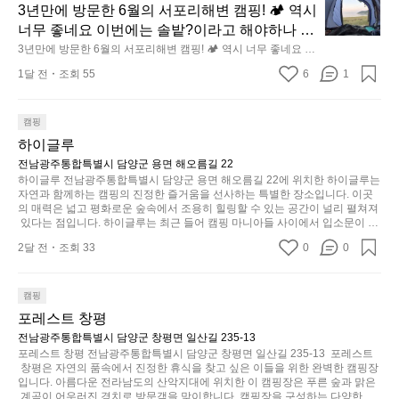
용
년
3년만에 방문한 6월의 서포리해변 캠핑! 🏕 역시 
누
지
할
만
너무 좋네요 이번에는 솔밭?이라고 해야하나 여
구
의
수
에
기에 자리를 잡았는데 정말 시원하고 경치도 좋
3년만에 방문한 6월의 서포리해변 캠핑! 🏕 역시 너무 좋네요 이
나
초
있
방
번에는 솔밭?이라고 해야하나 여기에 자리를 잡았는데 정말 시
네요  서해치고 물도 맑은편, 아이들도 놀기 좋고 
잠
기
1달 전
조회 55
6
1
원하고 경치도 좋네요  서해치고 물도 맑은편, 아이들도 놀기 좋
도
문
에
1박 2일은 넘 짧게 느껴지네요  .1박 1동 1만원
제
고 1박 2일은 넘 짧게 느껴지네요  .1박 1동 1만원 (수금은 7시
록.
한
들
쯤, 동네에서 관리) .수금하면서 음식물.쓰레기봉투를 1개씩 나
품
 (수금은 7시쯤, 동네에서 관리) .수금하면서 음
가
6
누어줌 .솔밭에 바로 화장실있음 .5분거리 cu .2분거리 음식점 
캠핑
기
인
식물.쓰레기봉투를 1개씩 나누어줌 .솔밭에 바
월
볍
 항구에서부터 해변까지 버스도 다니네요 ㅎㅎㅎ 아이들 엄청 좋
까
‘R
하이글루
로 화장실있음 .5분거리 cu .2분거리 음식점  항
아하네요 점심쯤도착해서 철수할때까지 물놀이 3타임이나 했네
의
지
지
지
요 ⛱️
전남광주통합특별시 담양군 용면 해오름길 22
구에서부터 해변까지 버스도 다니네요 ㅎㅎㅎ
서
만
퍼
하이글루 전남광주통합특별시 담양군 용면 해오름길 22에 위치한 하이글루는 
조
 아이들 엄청 좋아하네요 점심쯤도착해서 철수
포
충
자연과 함께하는 캠핑의 진정한 즐거움을 선사하는 특별한 장소입니다. 이곳
지
금
할때까지 물놀이 3타임이나 했네요 ⛱️
리
의 매력은 넓고 평화로운 숲속에서 조용히 힐링할 수 있는 공간이 널리 펼쳐져
분
갑’입
시
 있다는 점입니다. 하이글루는 최근 들어 캠핑 마니아들 사이에서 입소문이 자
해
하
니
간
자한 인기 명소로, 사계절 내내 다양한 액티비티로 방문객들을 맞이합니다. 특
변
고,
2달 전
조회 33
0
0
히, 하이글루의 독특한 시설인 글램핑 텐트는 고객들에게 아늑한 잠자리를 제
다.
이
캠
단
공하며, 캠핑의 매력을 한층 더해 줍니다. 밖에서는 자연의 소리를 들으며, 내
일
걸
부에서는 편안한 침대에서 하루의 피로를 풀 수 있는 완벽한 조화가 이루어집
핑!
순
상
리
니다. 이곳의 장점은 또 다른 캠핑의 매력인 바베큐 파티를 즐길 수 있는 공간
캠핑
하
🏕
이 마련되어 있어 친구나 가족과 함께 좋은 시간을 보낼 수 있다는 것입니다.
에
는
포레스트 창평
지
 또한, 하이글루 인근에는 다양한 트레킹 코스와 자전거 도로가 있어 아웃도어
역
서
순
 활동을 좋아하는 이들에게 더욱 참조할 만한 장소가 됩니다. 담양의 아름다운
전남광주통합특별시 담양군 창평면 일산길 235-13
만
시
늘
간
 자연과 함께, 건강한 레저 활동을 즐기며 행복한 캠핑 경험을 쌓으실 수 있습
포레스트 창평 전남광주통합특별시 담양군 창평면 일산길 235-13  포레스트
부
너
니다. 하이글루에서 특별한 순간을 만끽해보세요. 따뜻한 햇살과 함께하는 아
지
이
 창평은 자연의 품속에서 진정한 휴식을 찾고 싶은 이들을 위한 완벽한 캠핑장
족
침, 상징적인 담양의 죽녹원과 함께 어우러진 저녁, 그리고 고요한 밤하늘 아래
무
입니다. 아름다운 전라남도의 산악지대에 위치한 이 캠핑장은 푸른 숲과 맑은
니
있
에서 별을 바라보며 나누는 이야기들은 여러분의 캠핑 여행을 더욱 특별하게
하
 계곡이 어우러진 경치로 방문객을 맞이합니다. 캠핑장을 구성하는 다양한 시