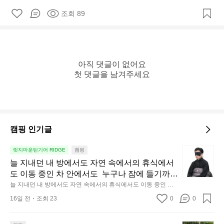
조회 89
아직 댓글이 없어요

첫 댓글을 남겨주세요
캠핑 인기글
늘
릿지마운틴기어 RIDGE
캠핑
지
늘 지내던 내 방에서도 자연 속에서의 휴식에서
내
도 이동 중인 차 안에서도  누구나 잠에 들기까지 
던
조금 시간이 걸리는 순간이 있습니다.  그럴 때는 
늘 지내던 내 방에서도 자연 속에서의 휴식에서도 이동 중인 차
내
 안에서도  누구나 잠에 들기까지 조금 시간이 걸리는 순간이 있
차분하게 눈을 가려보세요. 마치 암막 커튼을 조
16일 전
조회 23
0
0
습니다.  그럴 때는 차분하게 눈을 가려보세요. 마치 암막 커튼을
방
용히 내리듯이.  Polartec® Wind Pro™의 온기
 조용히 내리듯이.  Polartec® Wind Pro™의 온기가 눈가를 포근
에
히 감싸줍니다.  차가운 공기를 차단하고, 얼굴에 밀착하여 빛을
가 눈가를 포근히 감싸줍니다.  차가운 공기를 차