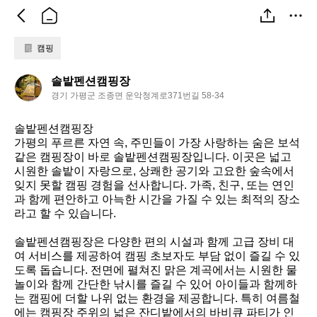
캠핑
솔
솔밭펜션캠핑장
밭
경기 가평군 조종면 운악청계로371번길 58-34
펜
션
솔밭펜션캠핑장  

캠
가평의 푸르른 자연 속, 주민들이 가장 사랑하는 숨은 보석 
핑
같은 캠핑장이 바로 솔밭펜션캠핑장입니다. 이곳은 넓고 
장
시원한 솔밭이 자랑으로, 상쾌한 공기와 고요한 숲속에서 
잊지 못할 캠핑 경험을 선사합니다. 가족, 친구, 또는 연인
과 함께 편안하고 아늑한 시간을 가질 수 있는 최적의 장소
라고 할 수 있습니다.

솔밭펜션캠핑장은 다양한 편의 시설과 함께 고급 장비 대
여 서비스를 제공하여 캠핑 초보자도 부담 없이 즐길 수 있
도록 돕습니다. 전면에 펼쳐진 맑은 계곡에서는 시원한 물
놀이와 함께 간단한 낚시를 즐길 수 있어 아이들과 함께하
는 캠핑에 더할 나위 없는 환경을 제공합니다. 특히 여름철
에는 캠핑장 주위의 넓은 잔디밭에서의 바비큐 파티가 인