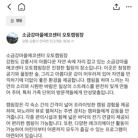
캠핑
소
소금강마을에코센터 오토캠핑장
금
강원 강릉시 연곡면 진고개로 1826-11
강
마
소금강마을에코센터 오토캠핑장  

을
강원도 강릉시의 아름다운 자연 속에 자리 잡고 있는 소금강마을
에
에코센터 오토캠핑장은 진정한 힐링의 장소입니다. 이곳은 청정한 
코
공기와 울창한 숲, 그리고 아름다운 강이 어우러져 있어 자연을 만
센
끽하기에 더없이 좋은 환경을 제공합니다. 캠핑을 하며 느끼는 자
터
연의 소리와 시원한 바람은 일상의 스트레스를 완전히 잊게 만들
오
어 주며, 특히 가족 단위의 방문객들에게 안성맞춤입니다. 

토
캠
캠핑장은 각 숙소 간의 간격이 넓어 프라이빗한 캠핑 경험을 제공
핑
하며, 파노라마 뷰로 펼쳐지는 주변 경치는 캠퍼들에게 감동을 안
장
겨줍니다. 각종 편의시설과 함께 넓은 바닥의 전기 연결이 제공되
어 편리한 캠핑이 가능합니다. 또한, 다양한 레크리에이션 활동이 
가능하여 어린이부터 어른까지 모두가 즐길 수 있는 프로그램이 
마련되어 있습니다.
