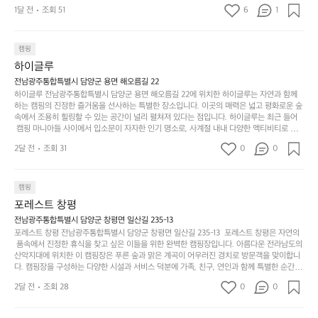
기
밭?이라고 해야하나 여기에 자리를 잡았는데 정말 시원하고 경치도 좋네요 
맑은편, 아이들도 놀기 좋고 1박 2일은 넘 짧게 느껴지
문
록.
1달 전
조회 51
6
품
1
 서해치고 물도 맑은편, 아이들도 놀기 좋고 1박 2일은 넘 짧게 느껴지네요  .
까
네요  .1박 1동 1만원 (수금은 7시쯤, 동네에서 관리) .수
한
가
인
1박 1동 1만원 (수금은 7시쯤, 동네에서 관리) .수금하면서 음식물.쓰레기봉
지
투를 1개씩 나누어줌 .솔밭에 바로 화장실있음 .5분거리 cu .2분거리 음식점  
6
금하면서 음식물.쓰레기봉투를 1개씩 나누어줌 .솔밭에 
볍
‘R
조
항구에서부터 해변까지 버스도 다니네요 ㅎㅎㅎ 아이들 엄청 좋아하네요 점
월
캠핑
지
지
바로 화장실있음 .5분거리 cu .2분거리 음식점  항구에
금
심쯤도착해서 철수할때까지 물놀이 3타임이나 했네요 ⛱️
의
만
퍼
하이글루
서부터 해변까지 버스도 다니네요 ㅎㅎㅎ 아이들 엄청
시
서
충
지
간
전남광주통합특별시 담양군 용면 해오름길 22
 좋아하네요 점심쯤도착해서 철수할때까지 물놀이 3
포
분
갑’입
하이글루 전남광주통합특별시 담양군 용면 해오름길 22에 위치한 하이글루는 자연과 함께
이
타임이나 했네요 ⛱️
리
하
니
하는 캠핑의 진정한 즐거움을 선사하는 특별한 장소입니다. 이곳의 매력은 넓고 평화로운 숲
걸
해
속에서 조용히 힐링할 수 있는 공간이 널리 펼쳐져 있다는 점입니다. 하이글루는 최근 들어
고,
다.
리
 캠핑 마니아들 사이에서 입소문이 자자한 인기 명소로, 사계절 내내 다양한 액티비티로 방
변
단
일
는
문객들을 맞이합니다. 특히, 하이글루의 독특한 시설인 글램핑 텐트는 고객들에게 아늑한 잠
캠
순
상
2달 전
조회 31
0
순
0
자리를 제공하며, 캠핑의 매력을 한층 더해 줍니다. 밖에서는 자연의 소리를 들으며, 내부에
핑!
하
에
간
서는 편안한 침대에서 하루의 피로를 풀 수 있는 완벽한 조화가 이루어집니다. 이곳의 장점
지
서
🏕
은 또 다른 캠핑의 매력인 바베큐 파티를 즐길 수 있는 공간이 마련되어 있어 친구나 가족과
이
만
 함께 좋은 시간을 보낼 수 있다는 것입니다. 또한, 하이글루 인근에는 다양한 트레킹 코스와
늘
캠핑
있
역
 자전거 도로가 있어 아웃도어 활동을 좋아하는 이들에게 더욱 참조할 만한 장소가 됩니다.
부
지
습
시
포레스트 창평
 담양의 아름다운 자연과 함께, 건강한 레저 활동을 즐기며 행복한 캠핑 경험을 쌓으실 수 있
족
니
니
너
습니다. 하이글루에서 특별한 순간을 만끽해보세요. 따뜻한 햇살과 함께하는 아침, 상징적인 
전남광주통합특별시 담양군 창평면 일산길 235-13
하
고
다.
무
담양의 죽녹원과 함께 어우러진 저녁, 그리고 고요한 밤하늘 아래에서 별을 바라보며 나누는 
포레스트 창평 전남광주통합특별시 담양군 창평면 일산길 235-13  포레스트 창평은 자연의
지
다
이야기들은 여러분의 캠핑 여행을 더욱 특별하게 만들어 줄 것입니다.  인기 정도: ★★★★
그
좋
 품속에서 진정한 휴식을 찾고 싶은 이들을 위한 완벽한 캠핑장입니다. 아름다운 전라남도의 
않
니
★
산악지대에 위치한 이 캠핑장은 푸른 숲과 맑은 계곡이 어우러진 경치로 방문객을 맞이합니
럴
네
은
고
다. 캠핑장을 구성하는 다양한 시설과 서비스 덕분에 가족, 친구, 연인과 함께 특별한 순간을
때
요
 만들어갈 수 있는 최적의 공간이 됩니다.  포레스트 창평은 주말마다 직접 재배한 신선한 농
디
싶
는
이
2달 전
조회 28
0
0
산물을 제공하는 캠핑장으로, 현지에서만 느낄 수 있는 자연의 맛을 경험할 수 있습니다. 또
자
어
차
번
한, 다양한 트레킹 코스와 자전거 도로는 캠퍼들이 탐험과 모험의 짜릿함을 누릴 수 있도록
인.
지
분
에
 만들어졌습니다. 저녁에는 별빛 아래에서 바베큐 파티를 즐기거나, 잔잔한 계곡 소리를 들