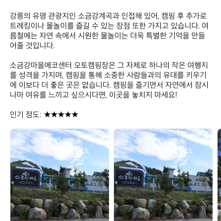
강릉의 유명 관광지인 소금강계곡과 인접해 있어, 캠핑 후 추가로 
트레킹이나 물놀이를 즐길 수 있는 장점 또한 가지고 있습니다. 여
름철에는 자연 속에서 시원한 물놀이는 더욱 특별한 기억을 만들
어줄 것입니다. 

소금강마을에코센터 오토캠핑장은 그 자체로 하나의 작은 여행지
를 성격을 가지며, 캠핑을 통해 소중한 사람들과의 유대를 키우기
에 이보다 더 좋은 곳은 없습니다. 캠핑을 즐기면서 자연에서 잠시
나마 여유를 느끼고 싶으시다면, 이곳을 놓치지 마세요!  

인기 정도: ★★★★★
소
소
금
금
강
강
마
마
을
을
에
에
코
코
센
센
터
터
오
오