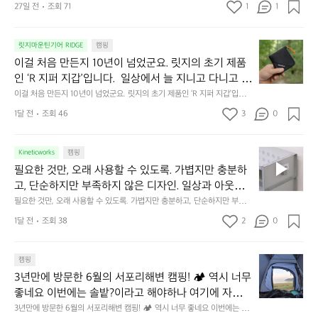
27일 전
조회 71
1
1
캠
에
서
😌
의
☺️
이
릿지마운틴기어 RIDGE
캠핑
휴
미
걸
이걸 처음 만든지 10년이 넘었군요. 릿지의 초기 제품
식
니
처
에
미
인 ‘R 지퍼 지갑’입니다.  일상에서 늘 지니고 다니고 싶
음
서
니
어지는 물건에는 크기, 무게, 형태, 색감 사이의 아주 미
이걸 처음 만든지 10년이 넘었군요. 릿지의 초기 제품인 ‘R 지퍼 지갑’입니
만
도
멀
다.  일상에서 늘 지니고 다니고 싶어지는 물건에는 크기, 무게, 형태, 색감
묘한 밸런스가 존재합니다.  예를 들자면 일에 집중하
든
1달 전
조회 46
3
0
이
 사이의 아주 미묘한 밸런스가 존재합니다.  예를 들자면 일에 집중하느라 책
👌🏼
느라 책상 위 가장자리에 대충 걸쳐 놓아도 시야에 걸
지
상 위 가장자리에 대충 걸쳐 놓아도 시야에 걸리적거리지 않는 것. R 지퍼 지
동
갑은 바로 그 위화감 없는 균형감에서 출발했습니다.  그중에서도 슬림함에
1
리적거리지 않는 것. R 지퍼 지갑은 바로 그 위화감 없
중
 철저히 집착했습니다. 튼튼한 내구도와 넉넉한 수납력을 해치치 않는 선에
필
0
Kineticworks
캠핑
는 균형감에서 출발했습니다.  그중에서도 슬림함에 철
인
서, 가장 가볍고 얇게 설계했습니다.  이 디자인과 사용감은, 꼭 직접 손으로
요
년
필요한 것만, 오래 사용할 수 있도록. 가볍지만 충분하
차
저히 집착했습니다. 튼튼한 내구도와 넉넉한 수납력을
 만져보며 경험해 보시기를 바랍니다.
한
이
안
고, 단순하지만 부족하지 않은 디자인. 일상과 아웃도
 해치치 않는 선에서, 가장 가볍고 얇게 설계했습니다. 
것
넘
에
어의 경계를 자연스럽게 이어주는 RIDGE MOUNTAIN 
필요한 것만, 오래 사용할 수 있도록. 가볍지만 충분하고, 단순하지만 부족하
 이 디자인과 사용감은, 꼭 직접 손으로 만져보며 경험
만,
었
서
지 않은 디자인. 일상과 아웃도어의 경계를 자연스럽게 이어주는 RIDGE M
GEAR. 키네틱웍스에서 만나보세요.
해 보시기를 바랍니다.
오
군
1달 전
조회 38
2
0
OUNTAIN GEAR. 키네틱웍스에서 만나보세요.
도
래
요.
누
사
릿
구
3
용
캠핑
지
나
년
할
의
3년만에 방문한 6월의 서포리해변 캠핑! 🏕 역시 너무 
잠
만
수
초
에
좋네요 이번에는 솔밭?이라고 해야하나 여기에 자리를 
에
있
기
들
잡았는데 정말 시원하고 경치도 좋네요  서해치고 물도 
3년만에 방문한 6월의 서포리해변 캠핑! 🏕 역시 너무 좋네요 이번에는 솔
방
도
제