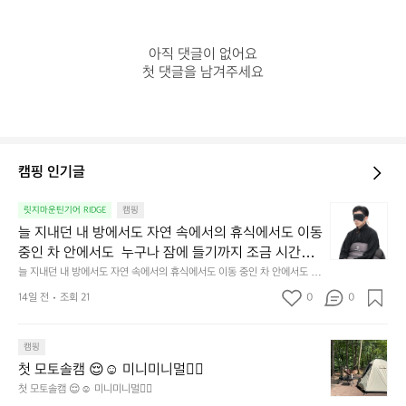
아직 댓글이 없어요

첫 댓글을 남겨주세요
캠핑 인기글
늘
릿지마운틴기어 RIDGE
캠핑
지
늘 지내던 내 방에서도 자연 속에서의 휴식에서도 이동 
내
중인 차 안에서도  누구나 잠에 들기까지 조금 시간이
던
 걸리는 순간이 있습니다.  그럴 때는 차분하게 눈을 가
늘 지내던 내 방에서도 자연 속에서의 휴식에서도 이동 중인 차 안에서도  누
내
구나 잠에 들기까지 조금 시간이 걸리는 순간이 있습니다.  그럴 때는 차분하
려보세요. 마치 암막 커튼을 조용히 내리듯이.  Polarte
방
14일 전
조회 21
0
0
게 눈을 가려보세요. 마치 암막 커튼을 조용히 내리듯이.  Polartec® Wind
c® Wind Pro™의 온기가 눈가를 포근히 감싸줍니다. 
에
 Pro™의 온기가 눈가를 포근히 감싸줍니다.  차가운 공기를 차단하고, 얼굴
에 밀착하여 빛을 막아줍니다.  이 슬립 웜을 쓰는 것만으로 그곳은 나만의
서
 차가운 공기를 차단하고, 얼굴에 밀착하여 빛을 막아
 밤이 됩니다.  안녕히 주무세요.
첫
도
캠핑
줍니다.  이 슬립 웜을 쓰는 것만으로 그곳은 나만의 밤
모
자
첫 모토솔캠 😌☺️ 미니미니멀👌🏼
이 됩니다.  안녕히 주무세요.
토
연
첫 모토솔캠 😌☺️ 미니미니멀👌🏼
솔
속