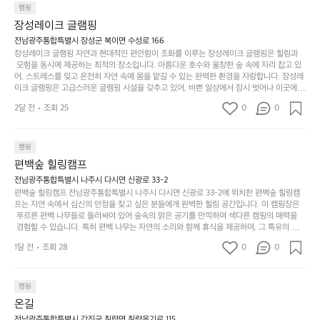
일
는
으며 깊은 숙면을 취할 수 있는 기회를 제공합니다.  이곳은 자연과의 완벽한 조화를 이루며,
하
는
캠핑
상
물
 다채로운 야외 활동을 제공합니다. 특히 어린이들은 안전하게 놀 수 있는 놀이시설이 마련
게
솔
장성레이크 글램핑
되어 있어 부모님들과 함께 즐거운 시간을 보낼 수 있습니다. 주변의 다양한 관광지와 먹거
과
건
눈
밭?
리를 탐험하는 재미도 포레스트 창평의 매력 중 하나입니다.  또한, 캠핑장을 방문한 후 지속
전남광주통합특별시 장성군 북이면 수성로 166
아
에
을
이
적으로 재방문하는 이들이 많아 인기가 날로 상승하고 있습니다. 포레스트 창평은 단순한 캠
장성레이크 글램핑 자연과 현대적인 편안함이 조화를 이루는 장성레이크 글램핑은 힐링과
웃
는
가
라
핑 그 이상을 제공하며, 자연을 사랑하는 모든 이들에게 꼭 한번 경험해봐야 할 장소로 자리
 모험을 동시에 제공하는 최적의 장소입니다. 아름다운 호수와 울창한 숲 속에 자리 잡고 있
도
크
려
잡았습니다.  인기 정도: ★★★★★
고
어, 스트레스를 잊고 온전히 자연 속에 몸을 맡길 수 있는 완벽한 환경을 자랑합니다. 장성레
어
기,
보
이크 글램핑은 고급스러운 글램핑 시설을 갖추고 있어, 바쁜 일상에서 잠시 벗어나 이곳에
해
의
무
 오면 사치스러운 휴식이 가능해집니다. 독립된 텐트에서 제공되는 특별한 불멍 공간은 소중
세
야
2달 전
조회 25
0
0
경
한 사람과 함께 따뜻한 이야기를 나눌 수 있는 소중한 시간을 만들어 줍니다. 또한, 주변의 자
게,
요.
하
연 환경은 하이킹과 자전거 타기 등 다양한 액티비티를 즐기기에 그야말로 완벽한 조건을 갖
계
형
마
나
추고 있습니다. 이곳에서의 캠핑은 단순한 숙박이 아닌, 가족과 친구들과 함께 소중한 추억
를
태,
치
여
을 창출하는 시간이 될 것입니다. 특히 식사를 좋아하는 분들에게는 매주 특별한 바비큐 파
캠핑
자
색
암
기
티와 지역에서 나는 신선한 재료로 만든 다양한 요리를 제공하여 미각을 만족시켜 줍니다. 
편백숲 힐링캠프
연
감
 장성레이크 글램핑은 그 아름다운 경관과 최고 품질의 시설 덕분에 최근 몇 년 사이에 특히
막
에
스
사
 주목받고 있는 캠핑장 중 하나입니다. 주말이면 방문객이 가득해 예약이 빠르게 차는 만큼
전남광주통합특별시 나주시 다시면 신광로 33-2
커
자
 미리 일정을 계획하시는 것이 좋습니다. 나만의 프라이빗한 공간에서 가족 및 사랑하는 사
럽
이
편백숲 힐링캠프 전남광주통합특별시 나주시 다시면 신광로 33-2에 위치한 편백숲 힐링캠
튼
리
람들과 함께하세요. 당신의 대자연 속 힐링을 기다리는 장성레이크 글램핑은 언젠가 반드시
프는 자연 속에서 심신의 안정을 찾고 싶은 분들에게 완벽한 힐링 공간입니다. 이 캠핑장은
게
의
을
를
 방문해봐야 할 명소로 자리매김하였습니다. 인기 정도: ★★★★★
 푸르른 편백 나무들로 둘러싸여 있어 숲속의 맑은 공기를 만끽하며 색다른 캠핑의 매력을
이
아
조
잡
 경험할 수 있습니다. 특히 편백 나무는 자연의 소리와 함께 휴식을 제공하며, 그 특유의 아로
어
주
용
았
마향이 심리적 안정감을 가져다줍니다. 이곳에서 아침 햇살을 맞으며 조용한 숲속에서의 커
주
미
1달 전
조회 28
0
0
피 한 잔은 그 어떤 도시의 카페에서 느끼기 힘든 특별함을 선사합니다. 편백숲 힐링캠프는
히
는
는
묘
 다양한 숙소 타입을 갖추고 있어 가족 단위는 물론 친구나 연인과 함께 더욱 기억에 남는 특
내
데
별한 시간을 보낼 수 있습니다. 주변에는 자전거 도로와 하이킹 트레일이 있어 액티비티를
R
한
리
정
 즐길 수 있는 기회도 많은데, 자전거를 타거나 숲속을 거닐며 다양한 생태계를 체험해보는
I
캠핑
밸
듯
말
 것도 일상의 스트레스를 잊게 해줍니다. 또한, 캠프파이어를 즐기며 별빛 아래서 시간을 보
D
런
온길
이.
시
내는 것은 일상에서 벗어나 새로운 여유를 찾는 방법입니다. 운영자는 항상 방문객의 편안함
G
스
P
과 안전을 최우선으로 생각하고 있으며, 깨끗하고 잘 관리된 시설을 자랑합니다. 가족들이
전남광주통합특별시 강진군 칠량면 칠량옹기로 115