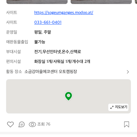
토
토
캠
캠
사이트
https://sogeumganges.modoo.at/
핑
핑
장
장
사이트
033-661-0401
운영일
평일, 주말
애완동물출입
불가능
부대시설
전기,무선인터넷,온수,산책로
편의시설
화장실 1개/샤워실 1개/개수대 2개
활동 장소
소금강마을에코센터 오토캠핑장
지도보기
조회 76