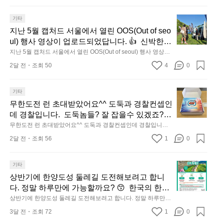
𝗹
릿
회
𝗲
지
맛
지
기타
𝗮
마
나
𝗿
난
지난 5월 캡처드 서울에서 열린 OOS(Out of seo
운
고
𝗮
5
ul) 행사 영상이 업로드되었답니다. 👍  신박한
틴
3.
𝗻
월
 기획으로 (당신의 제품은 테무를 이길수 있습니
지난 5월 캡처드 서울에서 열린 OOS(Out of seoul) 행사 영상이
동
𝗰
기
캡
 업로드되었답니다. 👍  신박한 기획으로 (당신의 제품은 테무를
까?) 부스 담당자들을 인터뷰해봤습니다.  솔직
𝗲
2달 전
조회 50
4
해
0
어
 이길수 있습니까?) 부스 담당자들을 인터뷰해봤습니다.  솔직한 
처
한 이야기 가득한 영상으로 만나보시죠💪
&
이야기 가득한 영상으로 만나보시죠💪
앞
선
드
𝗗
바
쉐
서
무
기타
𝗶
다
이
울
𝘀
한
무한도전 런 초대받았어요^^ 도둑과 경찰컨셉인
모
드
에
𝗰
도
데 경찰입니다.  도둑놈들? 잘 잡을수 있겠죠?
듬
점
서
𝗼
전
 ㅎㅎ
무한도전 런 초대받았어요^^ 도둑과 경찰컨셉인데 경찰입니다. 
회
심
𝘃
열
런
 도둑놈들? 잘 잡을수 있겠죠? ㅎㅎ
기
시
𝗲
2달 전
조회 56
1
0
린
초
가
𝗿
간
O
대
𝘆
막
이
O
받
상
기타
이
S
히
용
았
(O
반
번
상반기에 한양도성 둘레길 도전해보려고 합니
고
해
어
u
기
브
다. 정말 하루만에 가능할까요? 😙  한국의 한양
4.
자
t
요
에
모
랜
도성소개:  한양의 수도성곽(Capital Fortification
상반기에 한양도성 둘레길 도전해보려고 합니다. 정말 하루만에
주
o
^
한
 가능할까요? 😙  한국의 한양도성소개:  한양의 수도성곽(Capit
듬
드
s of Hanyang)은 조선 왕조의 수도 한양을 방어
애
f
3달 전
조회 72
1
^
0
al Fortifications of Hanyang)은 조선 왕조의 수도 한양을 방어하
양