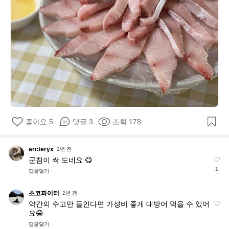
좋아요 5
댓글 3
조회 178
a
arcteryx
2년 전
r
군침이 싹 도네요 😋
c
1
답글달기
t
e
초코파이터
초
2년 전
r
약간의 수고만 들인다면 가성비 좋게 대방어 먹을 수 있어
y
코
요😁
x
파
답글달기
이