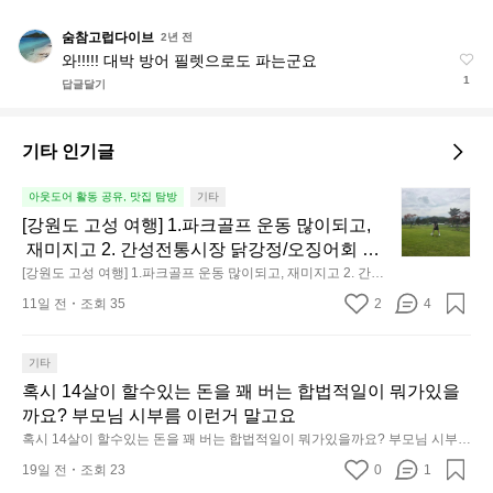
터
숨참고럽다이브
숨
2년 전
와!!!!! 대박 방어 필렛으로도 파는군요
참
1
고
답글달기
럽
다
기타 인기글
이
브
[강
아웃도어 활동 공유, 맛집 탐방
기타
원
[강원도 고성 여행] 1.파크골프 운동 많이되고,
도
 재미지고 2. 간성전통시장 닭강정/오징어회 맛
고
나고 3. 동해 앞바다 모듬회 기가막히고 4. 모듬
[강원도 고성 여행] 1.파크골프 운동 많이되고, 재미지고 2. 간성
성
전통시장 닭강정/오징어회 맛나고 3. 동해 앞바다 모듬회 기가막
곱창 쏘주한잔 혀를 내두르고 5. 썬셋에 취하고
11일 전
조회 35
2
4
히고 4. 모듬곱창 쏘주한잔 혀를 내두르고 5. 썬셋에 취하고 ~
여
 ~
행]
1.
기타
파
혹시 14살이 할수있는 돈을 꽤 버는 합법적일이 뭐가있을
크
까요? 부모님 시부름 이런거 말고요
골
혹시 14살이 할수있는 돈을 꽤 버는 합법적일이 뭐가있을까요? 부모님 시부름 
프
이런거 말고요
19일 전
조회 23
0
1
운