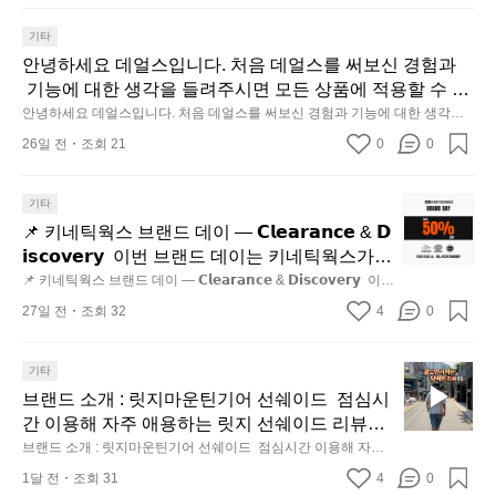
동
많
기타
이
안녕하세요 데얼스입니다. 처음 데얼스를 써보신 경험과
되
 기능에 대한 생각을 들려주시면 모든 상품에 적용할 수 있
고,
는 10% 할인 쿠폰을 드립니다.  1분이면 끝낼 수 있으니 참
안녕하세요 데얼스입니다. 처음 데얼스를 써보신 경험과 기능에 대한 생각을
재
 들려주시면 모든 상품에 적용할 수 있는 10% 할인 쿠폰을 드립니다.  1분이면 
여하시고 혜택받아가세요 :)  하기의 링크 클릭 후 작성하
미
26일 전
조회 21
0
0
끝낼 수 있으니 참여하시고 혜택받아가세요 :)  하기의 링크 클릭 후 작성하시
시면 됩니다. https://docs.google.com/forms/d/e/1FAIpQLS
지
면 됩니다. https://docs.google.com/forms/d/e/1FAIpQLSfSU5C-euRse0uUK
R3Rp1ibf1aCz3n9BB-jhkSYyjUlRSli3w/viewform?usp=header
fSU5C-euRse0uUKR3Rp1ibf1aCz3n9BB-jhkSYyjUlRSli
고
📌
기타
3w/viewform?usp=header
2.
키
📌 키네틱웍스 브랜드 데이 — 𝗖𝗹𝗲𝗮𝗿𝗮𝗻𝗰𝗲 & 𝗗
간
네
성
𝗶𝘀𝗰𝗼𝘃𝗲𝗿𝘆  이번 브랜드 데이는 키네틱웍스가
틱
전
 엄선한 5개 브랜드를 한 자리에서 만나는 클리
📌 키네틱웍스 브랜드 데이 — 𝗖𝗹𝗲𝗮𝗿𝗮𝗻𝗰𝗲 & 𝗗𝗶𝘀𝗰𝗼𝘃𝗲𝗿𝘆  이번 
웍
브랜드 데이는 키네틱웍스가 엄선한 5개 브랜드를 한 자리에서
통
어런스 기획전입니다. - 카페 드 사이클리스트 -
27일 전
조회 32
4
0
 만나는 클리어런스 기획전입니다. - 카페 드 사이클리스트 - 릿
스
시
 릿지 마운틴 기어 - 써클 스포츠웨어 - 블랙쉽 -
지 마운틴 기어 - 써클 스포츠웨어 - 블랙쉽 - 시티 컨트리 시티 
브
장
 옷장 속 자리만 차지하던 아이템은 비우고, 새로운 시즌을 채워
 시티 컨트리 시티  옷장 속 자리만 차지하던 아
랜
줄 발견을 지금 시작해 보세요. 👉 최대 ~𝟱𝟬% 𝗦𝗔𝗟𝗘  지금 바로 
닭
브
기타
이템은 비우고, 새로운 시즌을 채워줄 발견을 지
홈 화면에서 ‘키네틱웍스 브랜드데이’를 눌러보세요!
드
강
랜
브랜드 소개 : 릿지마운틴기어 선쉐이드  점심시
금 시작해 보세요. 👉 최대 ~𝟱𝟬% 𝗦𝗔𝗟𝗘  지금
데
정/
드
간 이용해 자주 애용하는 릿지 선쉐이드 리뷰해
 바로 홈 화면에서 ‘키네틱웍스 브랜드데이’를 눌
이
오
소
봤습니다.
브랜드 소개 : 릿지마운틴기어 선쉐이드  점심시간 이용해 자주
러보세요!
—
징
개
 애용하는 릿지 선쉐이드 리뷰해봤습니다.
𝗖
1달 전
조회 31
4
0
어
: