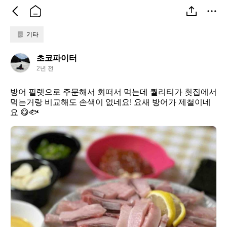
기타
초
초코파이터
코
2년 전
파
이
방어 필렛으로 주문해서 회떠서 먹는데 퀄리티가 횟집에서 
터
먹는거랑 비교해도 손색이 없네요! 요새 방어가 제철이네
요 😋🐟
초
코
파
이
터