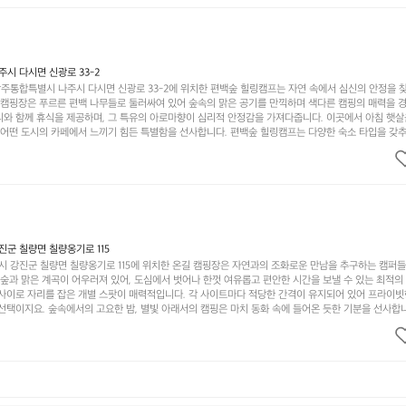
객이 가득해 예약이 빠르게 차는 만큼 미리 일정을 계획하시는 것이 좋습니다. 나만의 프라이빗한 공간
 당신의 대자연 속 힐링을 기다리는 장성레이크 글램핑은 언젠가 반드시 방문해봐야 할 명소로 자리매
시 다시면 신광로 33-2
주통합특별시 나주시 다시면 신광로 33-2에 위치한 편백숲 힐링캠프는 자연 속에서 심신의 안정을 
 캠핑장은 푸르른 편백 나무들로 둘러싸여 있어 숲속의 맑은 공기를 만끽하며 색다른 캠핑의 매력을 경험
리와 함께 휴식을 제공하며, 그 특유의 아로마향이 심리적 안정감을 가져다줍니다. 이곳에서 아침 햇살
그 어떤 도시의 카페에서 느끼기 힘든 특별함을 선사합니다. 편백숲 힐링캠프는 다양한 숙소 타입을 갖추
더욱 기억에 남는 특별한 시간을 보낼 수 있습니다. 주변에는 자전거 도로와 하이킹 트레일이 있어 액
거를 타거나 숲속을 거닐며 다양한 생태계를 체험해보는 것도 일상의 스트레스를 잊게 해줍니다. 또한,
는 것은 일상에서 벗어나 새로운 여유를 찾는 방법입니다. 운영자는 항상 방문객의 편안함과 안전을 
 시설을 자랑합니다. 가족들이 함께하는 모닥불 구이 파티나 친구들과의 캠핑 퀴즈도 놓칠 수 없는 재
수 있는 편백숲 힐링캠프는 현대인의 바쁜 일상에서 벗어나 소중한 시간을 가지고 싶은 분들에게 특히 
과 행복이 가득한 캠핑을 경험해보세요! 인기 정도: ★★★★☆
군 칠량면 칠량옹기로 115
 강진군 칠량면 칠량옹기로 115에 위치한 온길 캠핑장은 자연과의 조화로운 만남을 추구하는 캠퍼
 숲과 맑은 계곡이 어우러져 있어, 도심에서 벗어나 한껏 여유롭고 편안한 시간을 보낼 수 있는 최적의
 사이로 자리를 잡은 개별 스팟이 매력적입니다. 각 사이트마다 적당한 간격이 유지되어 있어 프라이빗
선택이지요. 숲속에서의 고요한 밤, 별빛 아래서의 캠핑은 마치 동화 속에 들어온 듯한 기분을 선사합니
과 친구들이 함께 즐기기에 적합합니다. 하이킹, 자전거 타기, 그리고 근처의 계곡에서는 수영과 낚시
가지 재미를 선사합니다. 또한, 캠핑장 내에는 깨끗한 화장실과 샤워 시설이 잘 마련되어 있어 편리함을
인기가 많아 예약하기 어렵기도 하니 미리 계획을 세우는 것이 좋습니다. 또한, 계절마다 변하는 아름다
다. 가족 단위 캠퍼는 물론, 연인이나 친구들과의 소중한 추억을 만들기에도 안성맞춤입니다. 자연의 
 새소리로 눈을 뜨는 온길. 이곳에서의 캠핑은 잊지 못할 추억이 될 것 입니다. 인기 정도: ★★★★★