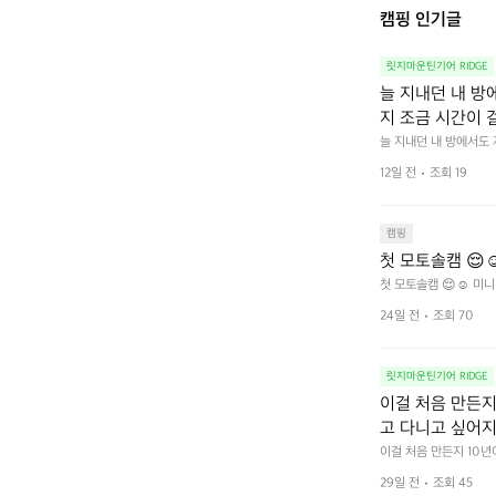
캠핑 인기글
릿지마운틴기어 RIDGE
늘 지내던 내 방
지 조금 시간이 
을 조용히 내리듯이
늘 지내던 내 방에서도
다.  그럴 때는 차분하게
를 차단하고, 얼
12일 전
조회 19
줍니다.  차가운 공기를
이 됩니다.  안녕
히 주무세요.
캠핑
첫 모토솔캠 😌☺
첫 모토솔캠 😌☺️ 미니
24일 전
조회 70
릿지마운틴기어 RIDGE
이걸 처음 만든지 
고 다니고 싶어지
 예를 들자면 일
이걸 처음 만든지 10년
 무게, 형태, 색감 사
것. R 지퍼 지
29일 전
조회 45
야에 걸리적거리지 않는