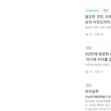
집착했습니다. 튼
다. 튼튼한 내구도와 넉
 만져보며 경험해 보시
습니다.  이 디
Kineticworks
캠핑
필요한 것만, 오
상과 아웃도어의 
나보세요.
필요한 것만, 오래 사
 이어주는 RIDGE MO
1달 전
조회 35
캠핑
3년만에 방문한 
 여기에 자리를 
 좋고 1박 2일은
3년만에 방문한 6월의
고 경치도 좋네요  서해치
 음식물.쓰레기봉투
1달 전
조회 51
관리) .수금하면서 음식
 항구에서부터 
까지 버스도 다니네요 
할때까지 물놀이 
캠핑
하이글루
전남광주통합특별시 담양
하이글루 전남광주통합특
다. 이곳의 매력은 넓
서 입소문이 자자한 인