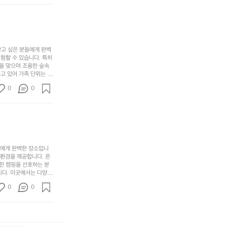
계
형
마
나
에서 가족 및 사랑하는
를
태,
치
여
김하였습니다. 인기 정
자
색
암
기
연
감
막
에
스
사
커
자
럽
이
찾고 싶은 분들에게 완벽
튼
리
할 수 있습니다. 특히 
게
의
을
를
을 맞으며 조용한 숲속
이
아
조
잡
고 있어 가족 단위는 물
어
주
용
았
티비티를 즐길 수 있는
주
미
0
0
 캠프파이어를 즐기며 별
히
는
는
묘
최우선으로 생각하고 있으
내
데
미가 됩니다. 자연과의
R
한
리
정
추천드립니다. 지금 바로
I
밸
듯
말
D
런
이.
시
G
스
P
원
E
가
o
들에게 완벽한 장소입니
하
M
존
 환경을 제공합니다. 온
l
고
O
한 캠핑을 선호하는 분
재
a
경
다. 이곳에서는 다양한 
U
합
r
치
도 즐길 수 있어 바쁜
N
니
t
0
도
0
 제공합니다.  온길 캠
T
다.
e
좋
운 자연 경관은 언제 가
A
예
소리에 귀 기울이며 하루
c
네
I
를
®
요
N
들
W
서