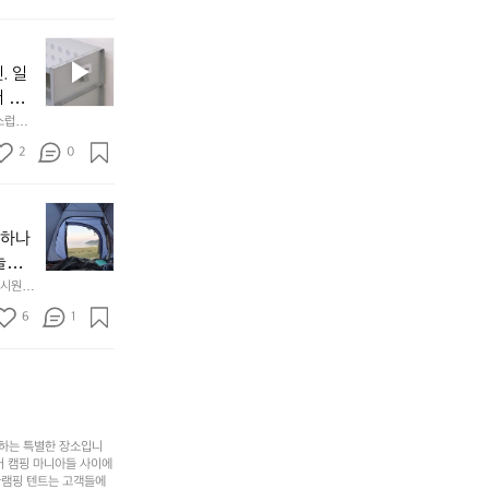
설계했
지
손으로
동
1
중
필
0
인
요
년
. 일
차
한
이
안
서 만
것
넘
에
스럽게
만,
었
서
오
군
2
0
도
래
요.
누
사
릿
구
3
용
지
나
년
할
의
야하나
잠
만
수
초
에
놀기
에
있
기
들
하면서
 시원하
방
도
제
기
동네에서 
점 
문
록.
6
품
1
터 해변
까
 철수
한
가
인
지
6
볍
‘R
조
월
지
지
금
의
만
퍼
시
서
충
지
간
포
분
갑’입
사하는 특별한 장소입니
이
리
하
니
어 캠핑 마니아들 사이에
걸
해
글램핑 텐트는 고객들에
고,
다.