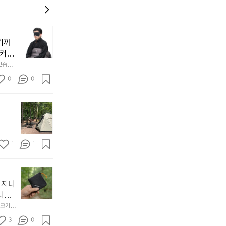
늘
지
기까
내
 커튼
던
 공기
있습니
내
근히 감싸
의 밤
방
0
0
  안녕
에
서
첫
도
모
자
토
연
솔
속
1
1
캠
에
서
😌
의
☺️
이
휴
미
걸
 지니
식
니
처
에
미
다. 
음
서
니
않는 
크기,
만
도
멀
아도 시
저히 
든
3
0
이
착했습니
👌🏼