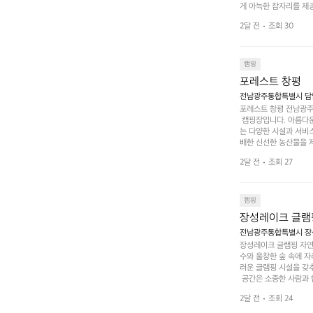
게 아늑한 잠자리를 제공
 있는 완벽한 조화가 이
2달 전
조회 30
은 시간을 보낼 수 있
조할 만한 장소가 됩니다
 순간을 만끽해보세요.
 나누는 이야기들은 여러
캠핑
포레스트 창평
전남광주통합특별시 담양군
포레스트 창평 전남광주통
 캠핑장입니다. 아름다
는 다양한 시설과 서비스
배한 신선한 농산물을 제
 캠퍼들이 탐험과 모험
2달 전
조회 27
은 숙면을 취할 수 있는
 놀 수 있는 놀이시설
트 창평의 매력 중 하나
순한 캠핑 그 이상을 제
캠핑
장성레이크 글램
전남광주통합특별시 장성
장성레이크 글램핑 자연
수와 울창한 숲 속에 자
러운 글램핑 시설을 갖
 공간은 소중한 사람과 
 액티비티를 즐기기에 
2달 전
조회 24
하는 시간이 될 것입니
 미각을 만족시켜 줍니다