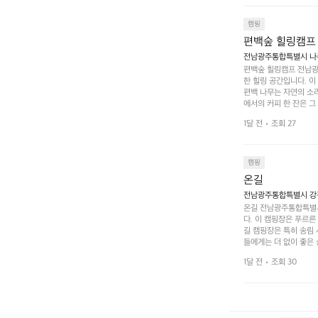
입니다. 주말이면 방문
 사람들과 함께하세요.
캠핑
도: ★★★★★
편백숲 힐링캠프
전남광주통합특별시 나주
편백숲 힐링캠프 전남광
한 힐링 공간입니다. 이
편백 나무는 자연의 소
에서의 커피 한 잔은 
론 친구나 연인과 함께 
1달 전
조회 27
 기회도 많은데, 자전
빛 아래서 시간을 보내
며, 깨끗하고 잘 관리된
 조화 속에서 힐링할 
캠핑
 나주로 떠나 여유로움
온길
전남광주통합특별시 강진
온길 전남광주통합특별시
다. 이 캠핑장은 푸르른
길 캠핑장은 특히 송림
들에게는 더 없이 좋은 
야외 활동도 가능해 가족
1달 전
조회 30
 일상에서 벗어나 여러 
핑장은 특히 주말이면 
도 새로운 감동을 줍니
를 마무리하고, 아침에는