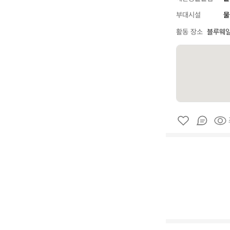
부대시설
물
활동 장소
블루웨