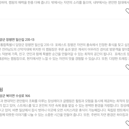
하며, 캠핑의 매력을 한층 더해 줍니다. 밖에서는 자연의 소리를 들으며, 내부에서는 편안한 침대에서
루어집니다. 이곳의 장점은 또 다른 캠핑의 매력인 바베큐 파티를 즐길 수 있는 공간이 마련되어 있어 
다는 것입니다. 또한, 하이글루 인근에는 다양한 트레킹 코스와 자전거 도로가 있어 아웃도어 활동을 좋
. 담양의 아름다운 자연과 함께, 건강한 레저 활동을 즐기며 행복한 캠핑 경험을 쌓으실 수 있습니다
 따뜻한 햇살과 함께하는 아침, 상징적인 담양의 죽녹원과 함께 어우러진 저녁, 그리고 고요한 밤하늘
분의 캠핑 여행을 더욱 특별하게 만들어 줄 것입니다.  인기 정도: ★★★★★
 창평면 일산길 235-13
합특별시 담양군 창평면 일산길 235-13  포레스트 창평은 자연의 품속에서 진정한 휴식을 찾고 싶
운 전라남도의 산악지대에 위치한 이 캠핑장은 푸른 숲과 맑은 계곡이 어우러진 경치로 방문객을 맞이
 덕분에 가족, 친구, 연인과 함께 특별한 순간을 만들어갈 수 있는 최적의 공간이 됩니다.  포레스트 
공하는 캠핑장으로, 현지에서만 느낄 수 있는 자연의 맛을 경험할 수 있습니다. 또한, 다양한 트레킹
의 짜릿함을 누릴 수 있도록 만들어졌습니다. 저녁에는 별빛 아래에서 바베큐 파티를 즐기거나, 잔잔한
 기회를 제공합니다.  이곳은 자연과의 완벽한 조화를 이루며, 다채로운 야외 활동을 제공합니다. 특
이 마련되어 있어 부모님들과 함께 즐거운 시간을 보낼 수 있습니다. 주변의 다양한 관광지와 먹거리를
입니다.  또한, 캠핑장을 방문한 후 지속적으로 재방문하는 이들이 많아 인기가 날로 상승하고 있습니다
공하며, 자연을 사랑하는 모든 이들에게 꼭 한번 경험해봐야 할 장소로 자리잡았습니다.  인기 정도: 
핑
군 북이면 수성로 166
과 현대적인 편안함이 조화를 이루는 장성레이크 글램핑은 힐링과 모험을 동시에 제공하는 최적의 장
리 잡고 있어, 스트레스를 잊고 온전히 자연 속에 몸을 맡길 수 있는 완벽한 환경을 자랑합니다. 장성
추고 있어, 바쁜 일상에서 잠시 벗어나 이곳에 오면 사치스러운 휴식이 가능해집니다. 독립된 텐트에서
함께 따뜻한 이야기를 나눌 수 있는 소중한 시간을 만들어 줍니다. 또한, 주변의 자연 환경은 하이킹과
그야말로 완벽한 조건을 갖추고 있습니다. 이곳에서의 캠핑은 단순한 숙박이 아닌, 가족과 친구들과 함
다. 특히 식사를 좋아하는 분들에게는 매주 특별한 바비큐 파티와 지역에서 나는 신선한 재료로 만든 
.  장성레이크 글램핑은 그 아름다운 경관과 최고 품질의 시설 덕분에 최근 몇 년 사이에 특히 주목받