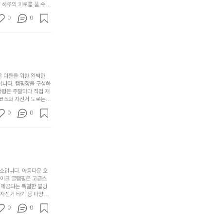
리
 하루의 피로를 풀 수
변
단
일
는
친구나 가족과 함께 좋
캠
순
상
0
순
0
아하는 이들에게 더욱 참
핑!
하
에
간
. 하이글루에서 특별한
지
서
🏕
 아래에서 별을 바라보며
이
만
늘
있
역
부
지
습
시
족
니
니
너
하
고
다.
무
은 이들을 위한 완벽한
지
다
그
좋
합니다. 캠핑장을 구성하
않
니
창평은 주말마다 직접 재
럴
네
은
고
 코스와 자전거 도로는
때
요
 계곡 소리를 들으며 깊
디
싶
는
이
0
0
히 어린이들은 안전하게
자
어
차
번
 탐험하는 재미도 포레스
인.
지
분
에
. 포레스트 창평은 단
일
는
★★★★★
하
는
상
물
게
솔
과
건
눈
밭?
아
에
을
이
소입니다. 아름다운 호
웃
는
가
라
레이크 글램핑은 고급스
도
크
려
고
 제공되는 특별한 불멍
어
기,
보
 자전거 타기 등 다양한
해
의
무
께 소중한 추억을 창출
세
야
0
0
경
다양한 요리를 제공하여
게,
요.
하
고 있는 캠핑장 중 하나