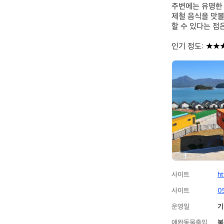
주변에는 유명한 
제철 음식을 맛볼
할 수 있다는 점은
인기 정도: ★★
블
루
웨
일
사이트
ht
사이트
0
운영일
기
애완동물출입
불