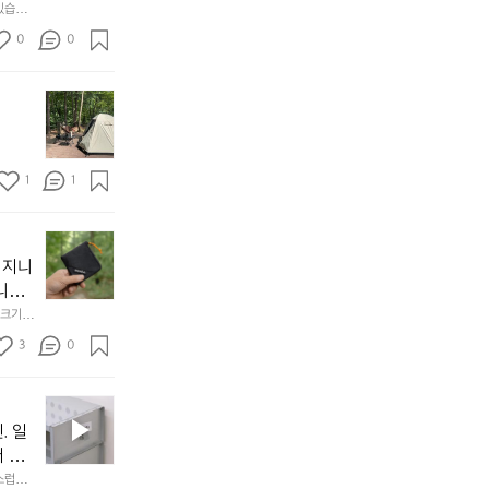
 공기
있습니
내
근히 감싸
의 밤
방
0
0
  안녕
에
서
첫
도
모
자
토
연
솔
속
1
1
캠
에
서
😌
의
☺️
이
휴
미
걸
 지니
식
니
처
에
미
다. 
음
서
니
않는 
크기,
만
도
멀
아도 시
저히 
든
3
0
이
착했습니
👌🏼
설계했
지
손으로
동
1
중
필
0
인
요
년
. 일
차
한
이
안
서 만
것
넘
에
스럽게