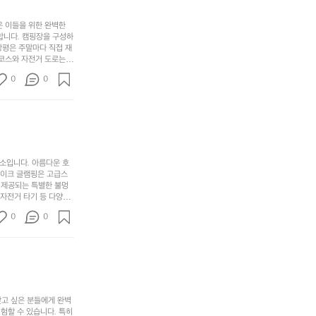
족
니
니
너
하
고
다.
무
은 이들을 위한 완벽한
지
다
그
좋
합니다. 캠핑장을 구성하
않
니
창평은 주말마다 직접 재
럴
네
은
고
 코스와 자전거 도로는
때
요
 계곡 소리를 들으며 깊
디
싶
는
이
0
0
히 어린이들은 안전하게
자
어
차
번
 탐험하는 재미도 포레스
인.
지
분
에
. 포레스트 창평은 단
일
는
★★★★★
하
는
상
물
게
솔
과
건
눈
밭?
아
에
을
이
소입니다. 아름다운 호
웃
는
가
라
레이크 글램핑은 고급스
도
크
려
고
 제공되는 특별한 불멍
어
기,
보
 자전거 타기 등 다양한
해
의
무
께 소중한 추억을 창출
세
야
0
0
경
다양한 요리를 제공하여
게,
요.
하
고 있는 캠핑장 중 하나
계
형
마
나
에서 가족 및 사랑하는
를
태,
치
여
김하였습니다. 인기 정
자
색
암
기
연
감
막
에
스
사
커
자
럽
이
찾고 싶은 분들에게 완벽
튼
리
할 수 있습니다. 특히 
게
의