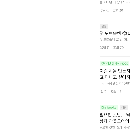
을 조용히 내리듯이
늘 지내던 내 방에서도
다.  그럴 때는 차분하게
를 차단하고, 얼
13일 전
조회 20
줍니다.  차가운 공기를
이 됩니다.  안녕
히 주무세요.
캠핑
첫 모토솔캠 😌☺
첫 모토솔캠 😌☺️ 미니
25일 전
조회 70
릿지마운틴기어 RIDGE
이걸 처음 만든지 
고 다니고 싶어지
 예를 들자면 일
이걸 처음 만든지 10년
 무게, 형태, 색감 사
것. R 지퍼 지
1달 전
조회 46
야에 걸리적거리지 않는
집착했습니다. 튼
다. 튼튼한 내구도와 넉
 만져보며 경험해 보시
습니다.  이 디
Kineticworks
캠핑
필요한 것만, 오
상과 아웃도어의 
나보세요.
필요한 것만, 오래 사