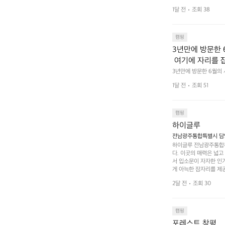
 이어주는 RIDGE MO
1달 전
조회 38
캠핑
3년만에 방문한 
 여기에 자리를 
 좋고 1박 2일은
3년만에 방문한 6월의
고 경치도 좋네요  서해치
 음식물.쓰레기봉투
1달 전
조회 51
관리) .수금하면서 음식
 항구에서부터 
까지 버스도 다니네요 
할때까지 물놀이 
캠핑
하이글루
전남광주통합특별시 담양
하이글루 전남광주통합특
다. 이곳의 매력은 넓
서 입소문이 자자한 인
게 아늑한 잠자리를 제공
 있는 완벽한 조화가 이
2달 전
조회 30
은 시간을 보낼 수 있
조할 만한 장소가 됩니다
 순간을 만끽해보세요.
 나누는 이야기들은 여러
캠핑
포레스트 창평