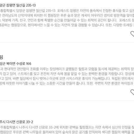
 창평면 일산길 235-13
합특별시 담양군 창평면 일산길 235-13  포레스트 창평은 자연의 품속에서 진정한 휴식을 찾고 싶
운 전라남도의 산악지대에 위치한 이 캠핑장은 푸른 숲과 맑은 계곡이 어우러진 경치로 방문객을 맞이
 덕분에 가족, 친구, 연인과 함께 특별한 순간을 만들어갈 수 있는 최적의 공간이 됩니다.  포레스트 
공하는 캠핑장으로, 현지에서만 느낄 수 있는 자연의 맛을 경험할 수 있습니다. 또한, 다양한 트레킹
의 짜릿함을 누릴 수 있도록 만들어졌습니다. 저녁에는 별빛 아래에서 바베큐 파티를 즐기거나, 잔잔한
 기회를 제공합니다.  이곳은 자연과의 완벽한 조화를 이루며, 다채로운 야외 활동을 제공합니다. 특
이 마련되어 있어 부모님들과 함께 즐거운 시간을 보낼 수 있습니다. 주변의 다양한 관광지와 먹거리를
입니다.  또한, 캠핑장을 방문한 후 지속적으로 재방문하는 이들이 많아 인기가 날로 상승하고 있습니다
공하며, 자연을 사랑하는 모든 이들에게 꼭 한번 경험해봐야 할 장소로 자리잡았습니다.  인기 정도: 
핑
군 북이면 수성로 166
과 현대적인 편안함이 조화를 이루는 장성레이크 글램핑은 힐링과 모험을 동시에 제공하는 최적의 장
리 잡고 있어, 스트레스를 잊고 온전히 자연 속에 몸을 맡길 수 있는 완벽한 환경을 자랑합니다. 장성
추고 있어, 바쁜 일상에서 잠시 벗어나 이곳에 오면 사치스러운 휴식이 가능해집니다. 독립된 텐트에서
함께 따뜻한 이야기를 나눌 수 있는 소중한 시간을 만들어 줍니다. 또한, 주변의 자연 환경은 하이킹과
그야말로 완벽한 조건을 갖추고 있습니다. 이곳에서의 캠핑은 단순한 숙박이 아닌, 가족과 친구들과 함
다. 특히 식사를 좋아하는 분들에게는 매주 특별한 바비큐 파티와 지역에서 나는 신선한 재료로 만든 
.  장성레이크 글램핑은 그 아름다운 경관과 최고 품질의 시설 덕분에 최근 몇 년 사이에 특히 주목받
객이 가득해 예약이 빠르게 차는 만큼 미리 일정을 계획하시는 것이 좋습니다. 나만의 프라이빗한 공간
 당신의 대자연 속 힐링을 기다리는 장성레이크 글램핑은 언젠가 반드시 방문해봐야 할 명소로 자리매
시 다시면 신광로 33-2
주통합특별시 나주시 다시면 신광로 33-2에 위치한 편백숲 힐링캠프는 자연 속에서 심신의 안정을 
 캠핑장은 푸르른 편백 나무들로 둘러싸여 있어 숲속의 맑은 공기를 만끽하며 색다른 캠핑의 매력을 경험