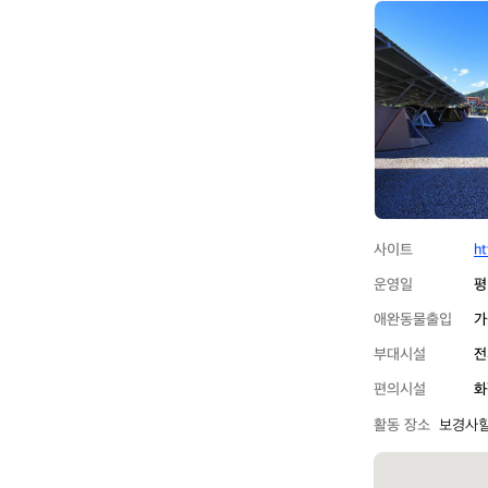
보
경
사
힐
링
캠
핑
장
사이트
h
운영일
평
애완동물출입
가
부대시설
전
편의시설
화
활동 장소
보경사