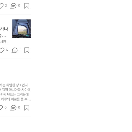
만,
었
서
오
군
2
0
도
래
요.
누
사
릿
구
3
용
지
나
년
할
의
야하나
잠
만
수
초
에
놀기
에
있
기
들
하면서
 시원하
방
도
제
기
동네에서 
점 
문
록.
6
품
1
터 해변
까
 철수
한
가
인
지
6
볍
‘R
조
월
지
지
금
의
만
퍼
시
서
충
지
간
포
분
갑’입
사하는 특별한 장소입니
이
리
하
니
어 캠핑 마니아들 사이에
걸
해
글램핑 텐트는 고객들에
고,
다.
리
 하루의 피로를 풀 수
변
단
일
는
친구나 가족과 함께 좋
캠
순
상
0
순
0
아하는 이들에게 더욱 참
핑!
하
에
간
. 하이글루에서 특별한
지
서
🏕
 아래에서 별을 바라보며
이
만
늘
있
역
부
지
습
시