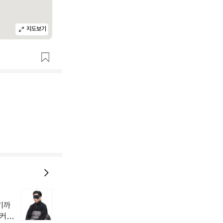
지도보기
늘
지
기까
내
 커튼
던