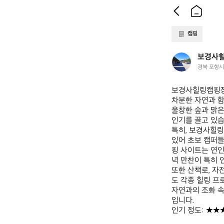
캠핑
보
보경사
경
경북 포항시
사
힐
보경사힐링캠핑장 
링
차분한 자연과 함
캠
울창한 숲과 맑은
핑
인기를 끌고 있습니
장
특히, 보경사힐
있어 초보 캠퍼들
핑 사이트는 연
녁 만찬이 특히 인
또한 산책로, 자
도 각종 힐링 프
자연과의 조화 속
입니다.  

인기 정도: ★★