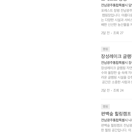
전남광주통합특별시 담양군
포레스트 창평 전남광주통
 캠핑장입니다. 아름다
는 다양한 시설과 서비스
배한 신선한 농산물을 제
 캠퍼들이 탐험과 모험
2달 전
조회 27
은 숙면을 취할 수 있는
 놀 수 있는 놀이시설
트 창평의 매력 중 하나
순한 캠핑 그 이상을 제
캠핑
장성레이크 글램
전남광주통합특별시 장성
장성레이크 글램핑 자연
수와 울창한 숲 속에 자
러운 글램핑 시설을 갖
 공간은 소중한 사람과 
 액티비티를 즐기기에 
2달 전
조회 24
하는 시간이 될 것입니
 미각을 만족시켜 줍니다
입니다. 주말이면 방문
 사람들과 함께하세요.
캠핑
도: ★★★★★
편백숲 힐링캠프
전남광주통합특별시 나주
편백숲 힐링캠프 전남광
한 힐링 공간입니다. 이