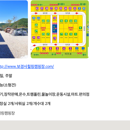
보
경
사
힐
링
캠
핑
장
ttp://www.보경사힐링캠핑장.com/
일, 주말
능(소형견)
기,장작판매,온수,트렘폴린,물놀이장,운동시설,마트.편의점
장실 2개/샤워실 2개/개수대 2개
힐링캠핑장