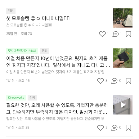
 Pro™의 온기가 눈가를 포근히 감싸줍니다.  차가운 공기를 차단하고, 얼굴
에 밀착하여 빛을 막아줍니다.  이 슬립 웜을 쓰는 것만으로 그곳은 나만의
서
 차가운 공기를 차단하고, 얼굴에 밀착하여 빛을 막아
 밤이 됩니다.  안녕히 주무세요.
첫
도
캠핑
줍니다.  이 슬립 웜을 쓰는 것만으로 그곳은 나만의 밤
모
자
첫 모토솔캠 😌☺️ 미니미니멀👌🏼
이 됩니다.  안녕히 주무세요.
토
연
첫 모토솔캠 😌☺️ 미니미니멀👌🏼
솔
속
25일 전
조회 70
1
1
캠
에
서
😌
의
☺️
이
릿지마운틴기어 RIDGE
캠핑
휴
미
걸
이걸 처음 만든지 10년이 넘었군요. 릿지의 초기 제품
식
니
처
에
미
인 ‘R 지퍼 지갑’입니다.  일상에서 늘 지니고 다니고 싶
음
서
니
어지는 물건에는 크기, 무게, 형태, 색감 사이의 아주 미
이걸 처음 만든지 10년이 넘었군요. 릿지의 초기 제품인 ‘R 지퍼 지갑’입니
만
도
멀
다.  일상에서 늘 지니고 다니고 싶어지는 물건에는 크기, 무게, 형태, 색감
묘한 밸런스가 존재합니다.  예를 들자면 일에 집중하
든
1달 전
조회 46
3
0
이
 사이의 아주 미묘한 밸런스가 존재합니다.  예를 들자면 일에 집중하느라 책
👌🏼
느라 책상 위 가장자리에 대충 걸쳐 놓아도 시야에 걸
지
상 위 가장자리에 대충 걸쳐 놓아도 시야에 걸리적거리지 않는 것. R 지퍼 지
동
갑은 바로 그 위화감 없는 균형감에서 출발했습니다.  그중에서도 슬림함에
1
리적거리지 않는 것. R 지퍼 지갑은 바로 그 위화감 없
중
 철저히 집착했습니다. 튼튼한 내구도와 넉넉한 수납력을 해치치 않는 선에
필
0
Kineticworks
캠핑
는 균형감에서 출발했습니다.  그중에서도 슬림함에 철
인
서, 가장 가볍고 얇게 설계했습니다.  이 디자인과 사용감은, 꼭 직접 손으로
요
년
필요한 것만, 오래 사용할 수 있도록. 가볍지만 충분하
차
저히 집착했습니다. 튼튼한 내구도와 넉넉한 수납력을
 만져보며 경험해 보시기를 바랍니다.
한
이
안
고, 단순하지만 부족하지 않은 디자인. 일상과 아웃도
 해치치 않는 선에서, 가장 가볍고 얇게 설계했습니다. 
것
넘
에
어의 경계를 자연스럽게 이어주는 RIDGE MOUNTAIN 
필요한 것만, 오래 사용할 수 있도록. 가볍지만 충분하고, 단순하지만 부족하
 이 디자인과 사용감은, 꼭 직접 손으로 만져보며 경험
만,
었
서
지 않은 디자인. 일상과 아웃도어의 경계를 자연스럽게 이어주는 RIDGE M
GEAR. 키네틱웍스에서 만나보세요.
해 보시기를 바랍니다.
오
군
1달 전
조회 38
2
0
OUNTAIN GEAR. 키네틱웍스에서 만나보세요.
도
래
요.
누