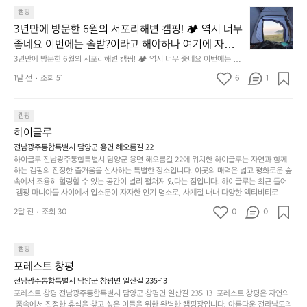
사
릿
구
3
용
캠핑
지
나
년
할
의
3년만에 방문한 6월의 서포리해변 캠핑! 🏕 역시 너무 
잠
만
수
초
에
좋네요 이번에는 솔밭?이라고 해야하나 여기에 자리를 
에
있
기
들
잡았는데 정말 시원하고 경치도 좋네요  서해치고 물도 
3년만에 방문한 6월의 서포리해변 캠핑! 🏕 역시 너무 좋네요 이번에는 솔
방
도
제
기
밭?이라고 해야하나 여기에 자리를 잡았는데 정말 시원하고 경치도 좋네요 
맑은편, 아이들도 놀기 좋고 1박 2일은 넘 짧게 느껴지
문
록.
1달 전
조회 51
6
품
1
 서해치고 물도 맑은편, 아이들도 놀기 좋고 1박 2일은 넘 짧게 느껴지네요  .
까
네요  .1박 1동 1만원 (수금은 7시쯤, 동네에서 관리) .수
한
가
인
1박 1동 1만원 (수금은 7시쯤, 동네에서 관리) .수금하면서 음식물.쓰레기봉
지
투를 1개씩 나누어줌 .솔밭에 바로 화장실있음 .5분거리 cu .2분거리 음식점  
6
금하면서 음식물.쓰레기봉투를 1개씩 나누어줌 .솔밭에 
볍
‘R
조
항구에서부터 해변까지 버스도 다니네요 ㅎㅎㅎ 아이들 엄청 좋아하네요 점
월
캠핑
지
지
바로 화장실있음 .5분거리 cu .2분거리 음식점  항구에
금
심쯤도착해서 철수할때까지 물놀이 3타임이나 했네요 ⛱️
의
만
퍼
하이글루
서부터 해변까지 버스도 다니네요 ㅎㅎㅎ 아이들 엄청
시
서
충
지
간
전남광주통합특별시 담양군 용면 해오름길 22
 좋아하네요 점심쯤도착해서 철수할때까지 물놀이 3
포
분
갑’입
하이글루 전남광주통합특별시 담양군 용면 해오름길 22에 위치한 하이글루는 자연과 함께
이
타임이나 했네요 ⛱️
리
하
니
하는 캠핑의 진정한 즐거움을 선사하는 특별한 장소입니다. 이곳의 매력은 넓고 평화로운 숲
걸
해
속에서 조용히 힐링할 수 있는 공간이 널리 펼쳐져 있다는 점입니다. 하이글루는 최근 들어
고,
다.
리
 캠핑 마니아들 사이에서 입소문이 자자한 인기 명소로, 사계절 내내 다양한 액티비티로 방
변
단
일
는
문객들을 맞이합니다. 특히, 하이글루의 독특한 시설인 글램핑 텐트는 고객들에게 아늑한 잠
캠
순
상
2달 전
조회 30
0
순
0
자리를 제공하며, 캠핑의 매력을 한층 더해 줍니다. 밖에서는 자연의 소리를 들으며, 내부에
핑!
하
에
간
서는 편안한 침대에서 하루의 피로를 풀 수 있는 완벽한 조화가 이루어집니다. 이곳의 장점
지
서
🏕
은 또 다른 캠핑의 매력인 바베큐 파티를 즐길 수 있는 공간이 마련되어 있어 친구나 가족과
이
만
 함께 좋은 시간을 보낼 수 있다는 것입니다. 또한, 하이글루 인근에는 다양한 트레킹 코스와
늘
캠핑
있
역
 자전거 도로가 있어 아웃도어 활동을 좋아하는 이들에게 더욱 참조할 만한 장소가 됩니다.
부
지
습
시
포레스트 창평
 담양의 아름다운 자연과 함께, 건강한 레저 활동을 즐기며 행복한 캠핑 경험을 쌓으실 수 있
족
니
니
너
습니다. 하이글루에서 특별한 순간을 만끽해보세요. 따뜻한 햇살과 함께하는 아침, 상징적인 
전남광주통합특별시 담양군 창평면 일산길 235-13
하
고
다.
무
담양의 죽녹원과 함께 어우러진 저녁, 그리고 고요한 밤하늘 아래에서 별을 바라보며 나누는 
포레스트 창평 전남광주통합특별시 담양군 창평면 일산길 235-13  포레스트 창평은 자연의
지
다
이야기들은 여러분의 캠핑 여행을 더욱 특별하게 만들어 줄 것입니다.  인기 정도: ★★★★
그
좋
 품속에서 진정한 휴식을 찾고 싶은 이들을 위한 완벽한 캠핑장입니다. 아름다운 전라남도의 