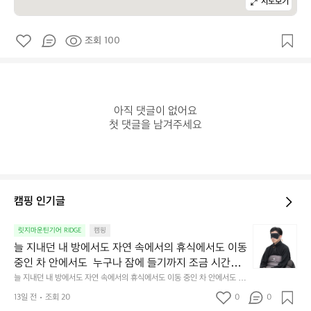
지도보기
조회 100
아직 댓글이 없어요

첫 댓글을 남겨주세요
캠핑 인기글
늘
릿지마운틴기어 RIDGE
캠핑
지
늘 지내던 내 방에서도 자연 속에서의 휴식에서도 이동 
내
중인 차 안에서도  누구나 잠에 들기까지 조금 시간이
던
 걸리는 순간이 있습니다.  그럴 때는 차분하게 눈을 가
늘 지내던 내 방에서도 자연 속에서의 휴식에서도 이동 중인 차 안에서도  누
내
구나 잠에 들기까지 조금 시간이 걸리는 순간이 있습니다.  그럴 때는 차분하
려보세요. 마치 암막 커튼을 조용히 내리듯이.  Polarte
방
13일 전
조회 20
0
0
게 눈을 가려보세요. 마치 암막 커튼을 조용히 내리듯이.  Polartec® Wind
c® Wind Pro™의 온기가 눈가를 포근히 감싸줍니다. 
에