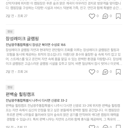
않
니
★
산악지대에 위치한 이 캠핑장은 푸른 숲과 맑은 계곡이 어우러진 경치로 방문객을 맞이합니
럴
네
은
고
다. 캠핑장을 구성하는 다양한 시설과 서비스 덕분에 가족, 친구, 연인과 함께 특별한 순간을
때
요
 만들어갈 수 있는 최적의 공간이 됩니다.  포레스트 창평은 주말마다 직접 재배한 신선한 농
디
싶
는
이
2달 전
조회 27
0
0
산물을 제공하는 캠핑장으로, 현지에서만 느낄 수 있는 자연의 맛을 경험할 수 있습니다. 또
자
어
차
번
한, 다양한 트레킹 코스와 자전거 도로는 캠퍼들이 탐험과 모험의 짜릿함을 누릴 수 있도록
인.
지
분
에
 만들어졌습니다. 저녁에는 별빛 아래에서 바베큐 파티를 즐기거나, 잔잔한 계곡 소리를 들
일
는
으며 깊은 숙면을 취할 수 있는 기회를 제공합니다.  이곳은 자연과의 완벽한 조화를 이루며,
하
는
캠핑
상
물
 다채로운 야외 활동을 제공합니다. 특히 어린이들은 안전하게 놀 수 있는 놀이시설이 마련
게
솔
장성레이크 글램핑
되어 있어 부모님들과 함께 즐거운 시간을 보낼 수 있습니다. 주변의 다양한 관광지와 먹거
과
건
눈
밭?
리를 탐험하는 재미도 포레스트 창평의 매력 중 하나입니다.  또한, 캠핑장을 방문한 후 지속
전남광주통합특별시 장성군 북이면 수성로 166
아
에
을
이
적으로 재방문하는 이들이 많아 인기가 날로 상승하고 있습니다. 포레스트 창평은 단순한 캠
장성레이크 글램핑 자연과 현대적인 편안함이 조화를 이루는 장성레이크 글램핑은 힐링과
웃
는
가
라
핑 그 이상을 제공하며, 자연을 사랑하는 모든 이들에게 꼭 한번 경험해봐야 할 장소로 자리
 모험을 동시에 제공하는 최적의 장소입니다. 아름다운 호수와 울창한 숲 속에 자리 잡고 있
도
크
려
잡았습니다.  인기 정도: ★★★★★
고
어, 스트레스를 잊고 온전히 자연 속에 몸을 맡길 수 있는 완벽한 환경을 자랑합니다. 장성레
어
기,
보
이크 글램핑은 고급스러운 글램핑 시설을 갖추고 있어, 바쁜 일상에서 잠시 벗어나 이곳에
해
의
무
 오면 사치스러운 휴식이 가능해집니다. 독립된 텐트에서 제공되는 특별한 불멍 공간은 소중
세
야
2달 전
조회 24
0
0
경
한 사람과 함께 따뜻한 이야기를 나눌 수 있는 소중한 시간을 만들어 줍니다. 또한, 주변의 자
게,
요.
하
연 환경은 하이킹과 자전거 타기 등 다양한 액티비티를 즐기기에 그야말로 완벽한 조건을 갖
계
형
마
나
추고 있습니다. 이곳에서의 캠핑은 단순한 숙박이 아닌, 가족과 친구들과 함께 소중한 추억
를
태,
치
여
을 창출하는 시간이 될 것입니다. 특히 식사를 좋아하는 분들에게는 매주 특별한 바비큐 파
캠핑
자
색
암
기
티와 지역에서 나는 신선한 재료로 만든 다양한 요리를 제공하여 미각을 만족시켜 줍니다. 
편백숲 힐링캠프
연
감
 장성레이크 글램핑은 그 아름다운 경관과 최고 품질의 시설 덕분에 최근 몇 년 사이에 특히
막
에
스
사
 주목받고 있는 캠핑장 중 하나입니다. 주말이면 방문객이 가득해 예약이 빠르게 차는 만큼
전남광주통합특별시 나주시 다시면 신광로 33-2
커
자
 미리 일정을 계획하시는 것이 좋습니다. 나만의 프라이빗한 공간에서 가족 및 사랑하는 사
럽
이
편백숲 힐링캠프 전남광주통합특별시 나주시 다시면 신광로 33-2에 위치한 편백숲 힐링캠
튼
리
람들과 함께하세요. 당신의 대자연 속 힐링을 기다리는 장성레이크 글램핑은 언젠가 반드시
프는 자연 속에서 심신의 안정을 찾고 싶은 분들에게 완벽한 힐링 공간입니다. 이 캠핑장은
게
의
을
를
 방문해봐야 할 명소로 자리매김하였습니다. 인기 정도: ★★★★★
 푸르른 편백 나무들로 둘러싸여 있어 숲속의 맑은 공기를 만끽하며 색다른 캠핑의 매력을
이
아
조
잡
 경험할 수 있습니다. 특히 편백 나무는 자연의 소리와 함께 휴식을 제공하며, 그 특유의 아로
어
주
용
았
마향이 심리적 안정감을 가져다줍니다. 이곳에서 아침 햇살을 맞으며 조용한 숲속에서의 커
주
미
1달 전
조회 27
0
0