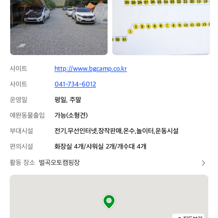
핑
핑
장
장
사이트
http://www.bgcamp.co.kr
사이트
041-734-6012
운영일
평일, 주말
애완동물출입
가능(소형견)
부대시설
전기,무선인터넷,장작판매,온수,놀이터,운동시설
편의시설
화장실 4개/샤워실 2개/개수대 4개
활동 장소
벌곡오토캠핑장