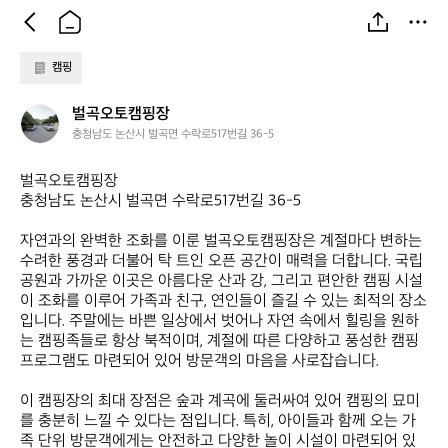
캠핑
벌
벌곡오토캠핑장
곡
충청남도 논산시 벌곡면 수락로517번길 36-5
오
토
벌곡오토캠핑장  

캠
충청남도 논산시 벌곡면 수락로517번길 36-5

핑
장
자연과의 완벽한 조화를 이룬 벌곡오토캠핑장은 계절마다 변하는 
수려한 풍경과 더불어 탁 트인 오픈 공간이 매력을 더합니다. 국립
공원과 가까운 이곳은 아름다운 산과 강, 그리고 편안한 캠핑 시설
이 조화를 이루어 가족과 친구, 연인들이 즐길 수 있는 최적의 장소
입니다. 주말에는 바쁜 일상에서 벗어나 자연 속에서 힐링을 원하
는 캠핑족들로 항상 북적이며, 계절에 따른 다양하고 풍성한 캠핑 
프로그램도 마련되어 있어 방문객의 마음을 사로잡습니다.

이 캠핑장의 최대 장점은 숲과 계곡에 둘러싸여 있어 캠핑의 묘미
를 충분히 느낄 수 있다는 점입니다. 특히, 아이들과 함께 오는 가
족 단위 방문객에게는 안전하고 다양한 놀이 시설이 마련되어 있