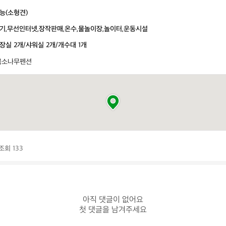
능(소형견)
기,무선인터넷,장작판매,온수,물놀이장,놀이터,운동시설
장실 2개/샤워실 2개/개수대 1개
곡소나무펜션
조회 133
아직 댓글이 없어요

첫 댓글을 남겨주세요