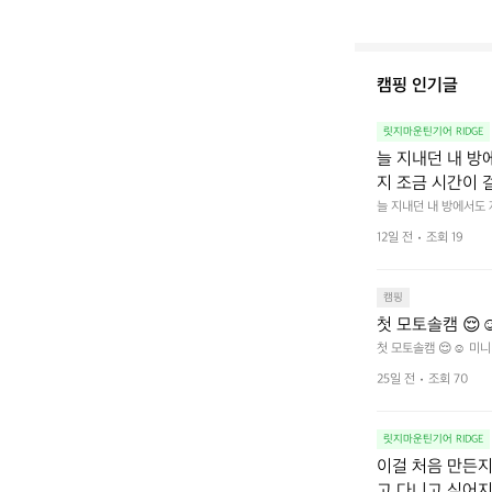
캠핑 인기글
릿지마운틴기어 RIDGE
늘 지내던 내 방
지 조금 시간이 
을 조용히 내리듯이
늘 지내던 내 방에서도
다.  그럴 때는 차분하게
를 차단하고, 얼
12일 전
조회 19
줍니다.  차가운 공기를
이 됩니다.  안녕
히 주무세요.
캠핑
첫 모토솔캠 😌☺
첫 모토솔캠 😌☺️ 미니
25일 전
조회 70
릿지마운틴기어 RIDGE
이걸 처음 만든지 
고 다니고 싶어지