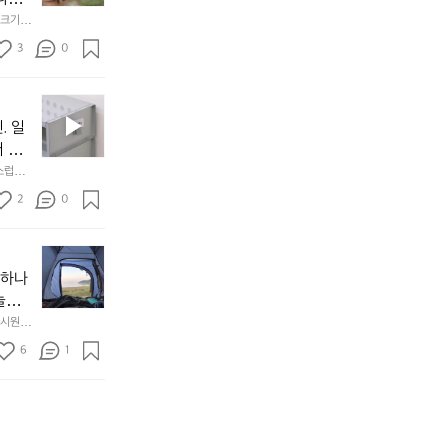
음
서
니
않는 
크기,
만
도
멀
아도 시
저히 
든
3
0
이
착했습니
👌🏼
설계했
지
손으로
동
1
중
필
0
인
요
년
. 일
차
한
이
안
서 만
것
넘
에
스럽게
만,
었
서
오
군
2
0
도
래
요.
누
사
릿
구
3
용
지
나
년
할
의
야하나
잠
만
수
초
에
놀기
에
있
기
들
하면서
 시원하
방
도
제
기
동네에서 
점 
문
록.
6
품
1
터 해변
까
 철수
한
가
인
지
6
볍
‘R
조
월
지
지
금
의
만
퍼
시
서
충
지