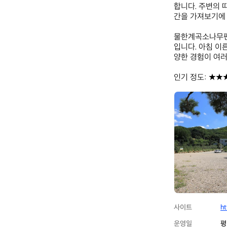
합니다. 주변의 
간을 가져보기에 
물한계곡소나무펜
입니다. 아침 이
양한 경험이 여러
인기 정도: ★★
물
한
계
곡
소
나
무
펜
션
사이트
ht
운영일
평