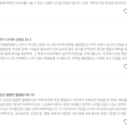
함께 따뜻한 이야기를 나눌 수 있는 소중한 시간을 만들어 줍니다. 또한, 주변의 자연 환경은 하이킹과
그야말로 완벽한 조건을 갖추고 있습니다. 이곳에서의 캠핑은 단순한 숙박이 아닌, 가족과 친구들과 함
다. 특히 식사를 좋아하는 분들에게는 매주 특별한 바비큐 파티와 지역에서 나는 신선한 재료로 만든 
.  장성레이크 글램핑은 그 아름다운 경관과 최고 품질의 시설 덕분에 최근 몇 년 사이에 특히 주목받
객이 가득해 예약이 빠르게 차는 만큼 미리 일정을 계획하시는 것이 좋습니다. 나만의 프라이빗한 공간
 당신의 대자연 속 힐링을 기다리는 장성레이크 글램핑은 언젠가 반드시 방문해봐야 할 명소로 자리매
시 다시면 신광로 33-2
주통합특별시 나주시 다시면 신광로 33-2에 위치한 편백숲 힐링캠프는 자연 속에서 심신의 안정을 
 캠핑장은 푸르른 편백 나무들로 둘러싸여 있어 숲속의 맑은 공기를 만끽하며 색다른 캠핑의 매력을 경험
리와 함께 휴식을 제공하며, 그 특유의 아로마향이 심리적 안정감을 가져다줍니다. 이곳에서 아침 햇살
그 어떤 도시의 카페에서 느끼기 힘든 특별함을 선사합니다. 편백숲 힐링캠프는 다양한 숙소 타입을 갖추
더욱 기억에 남는 특별한 시간을 보낼 수 있습니다. 주변에는 자전거 도로와 하이킹 트레일이 있어 액
거를 타거나 숲속을 거닐며 다양한 생태계를 체험해보는 것도 일상의 스트레스를 잊게 해줍니다. 또한,
는 것은 일상에서 벗어나 새로운 여유를 찾는 방법입니다. 운영자는 항상 방문객의 편안함과 안전을 
 시설을 자랑합니다. 가족들이 함께하는 모닥불 구이 파티나 친구들과의 캠핑 퀴즈도 놓칠 수 없는 재
수 있는 편백숲 힐링캠프는 현대인의 바쁜 일상에서 벗어나 소중한 시간을 가지고 싶은 분들에게 특히 
과 행복이 가득한 캠핑을 경험해보세요! 인기 정도: ★★★★☆
군 칠량면 칠량옹기로 115
 강진군 칠량면 칠량옹기로 115에 위치한 온길 캠핑장은 자연과의 조화로운 만남을 추구하는 캠퍼
 숲과 맑은 계곡이 어우러져 있어, 도심에서 벗어나 한껏 여유롭고 편안한 시간을 보낼 수 있는 최적의
 사이로 자리를 잡은 개별 스팟이 매력적입니다. 각 사이트마다 적당한 간격이 유지되어 있어 프라이빗
선택이지요. 숲속에서의 고요한 밤, 별빛 아래서의 캠핑은 마치 동화 속에 들어온 듯한 기분을 선사합니
과 친구들이 함께 즐기기에 적합합니다. 하이킹, 자전거 타기, 그리고 근처의 계곡에서는 수영과 낚시
가지 재미를 선사합니다. 또한, 캠핑장 내에는 깨끗한 화장실과 샤워 시설이 잘 마련되어 있어 편리함을