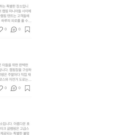
간
포
분
갑’입
사하는 특별한 장소입니
이
리
하
니
어 캠핑 마니아들 사이에
걸
해
글램핑 텐트는 고객들에
고,
다.
리
 하루의 피로를 풀 수
변
단
일
는
친구나 가족과 함께 좋
캠
순
상
0
순
0
아하는 이들에게 더욱 참
핑!
하
에
간
. 하이글루에서 특별한
지
서
🏕
 아래에서 별을 바라보며
이
만
늘
있
역
부
지
습
시
족
니
니
너
하
고
다.
무
은 이들을 위한 완벽한
지
다
그
좋
합니다. 캠핑장을 구성하
않
니
창평은 주말마다 직접 재
럴
네
은
고
 코스와 자전거 도로는
때
요
 계곡 소리를 들으며 깊
디
싶
는
이
0
0
히 어린이들은 안전하게
자
어
차
번
 탐험하는 재미도 포레스
인.
지
분
에
. 포레스트 창평은 단
일
는
★★★★★
하
는
상
물
게
솔
과
건
눈
밭?
아
에
을
이
소입니다. 아름다운 호
웃
는
가
라
레이크 글램핑은 고급스
도
크
려
고
 제공되는 특별한 불멍