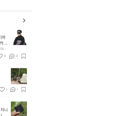
늘
지
기까
내
 커튼
던
 공기
있습니
내
근히 감싸
의 밤
방
0
0
  안녕
에
서
첫
도
모
자
토
연
솔
속
1
1
캠
에
서
😌
의
☺️
이
휴
미
걸
 지니
식
니
처
에
미
다. 