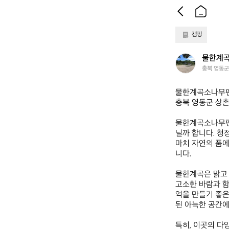
캠핑
물
물한계
한
충북 영동군
계
곡
물한계곡소나무펜션
소
충북 영동군 상촌면 
나
무
물한계곡소나무펜
펜
닐까 합니다. 청
션
마치 자연의 품에
니다.

물한계곡은 맑고 
고소한 바람과 함
억을 만들기 좋은
된 아늑한 공간에
특히, 이곳의 다