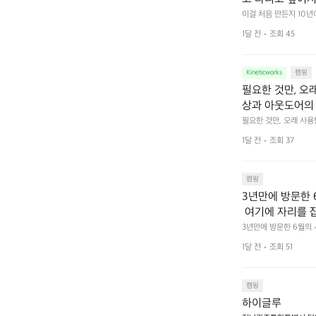
 예를 들자면 일
이걸 처음 만든지 10년
 무게, 형태, 색감 사
것. R 지퍼 지
1달 전
조회 45
야에 걸리적거리지 않는
집착했습니다. 튼
다. 튼튼한 내구도와 넉
 만져보며 경험해 보시
습니다.  이 디
Kineticworks
캠핑
필요한 것만, 오
상과 아웃도어의 
나보세요.
필요한 것만, 오래 사
 이어주는 RIDGE MO
1달 전
조회 37
캠핑
3년만에 방문한 
 여기에 자리를 
 좋고 1박 2일은
3년만에 방문한 6월의
고 경치도 좋네요  서해치
 음식물.쓰레기봉투
1달 전
조회 51
관리) .수금하면서 음식
 항구에서부터 
까지 버스도 다니네요 
할때까지 물놀이 
캠핑
하이글루