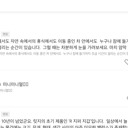
캠핑
에서도 자연 속에서의 휴식에서도 이동 중인 차 안에서도  누구나 잠에 들
걸리는 순간이 있습니다.  그럴 때는 차분하게 눈을 가려보세요. 마치 암막
.  Polartec® Wind Pro™의 온기가 눈가를 포근히 감싸줍니다.  차가운
 자연 속에서의 휴식에서도 이동 중인 차 안에서도  누구나 잠에 들기까지 조금 시간이 걸리는 순간이 
 눈을 가려보세요. 마치 암막 커튼을 조용히 내리듯이.  Polartec® Wind Pro™의 온기가 눈가를 포
굴에 밀착하여 빛을 막아줍니다.  이 슬립 웜을 쓰는 것만으로 그곳은 나만
 차단하고, 얼굴에 밀착하여 빛을 막아줍니다.  이 슬립 웜을 쓰는 것만으로 그곳은 나만의 밤이 됩니다.
히 주무세요.
️ 미니미니멀👌🏼
미니멀👌🏼
캠핑
10년이 넘었군요. 릿지의 초기 제품인 ‘R 지퍼 지갑’입니다.  일상에서 늘
는 물건에는 크기, 무게, 형태, 색감 사이의 아주 미묘한 밸런스가 존재합니