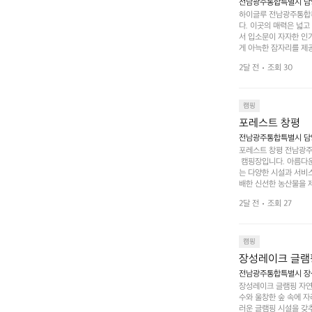
전남광주통합특별시 담양
하이글루 전남광주통합특
다. 이곳의 매력은 넓
서 입소문이 자자한 인
게 아늑한 잠자리를 제공
 있는 완벽한 조화가 이
2달 전
조회 30
은 시간을 보낼 수 있
조할 만한 장소가 됩니다
 순간을 만끽해보세요.
 나누는 이야기들은 여러
캠핑
포레스트 창평
전남광주통합특별시 담양군
포레스트 창평 전남광주통
 캠핑장입니다. 아름다
는 다양한 시설과 서비스
배한 신선한 농산물을 제
 캠퍼들이 탐험과 모험
2달 전
조회 27
은 숙면을 취할 수 있는
 놀 수 있는 놀이시설
트 창평의 매력 중 하나
순한 캠핑 그 이상을 제
캠핑
장성레이크 글램
전남광주통합특별시 장성
장성레이크 글램핑 자연
수와 울창한 숲 속에 자
러운 글램핑 시설을 갖