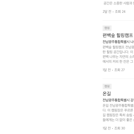
 공간은 소중한 사람과 
 액티비티를 즐기기에 
2달 전
조회 24
하는 시간이 될 것입니
 미각을 만족시켜 줍니다
입니다. 주말이면 방문
 사람들과 함께하세요.
캠핑
도: ★★★★★
편백숲 힐링캠프
전남광주통합특별시 나주
편백숲 힐링캠프 전남광
한 힐링 공간입니다. 이
편백 나무는 자연의 소
에서의 커피 한 잔은 
론 친구나 연인과 함께 
1달 전
조회 27
 기회도 많은데, 자전
빛 아래서 시간을 보내
며, 깨끗하고 잘 관리된
 조화 속에서 힐링할 
캠핑
 나주로 떠나 여유로움
온길
전남광주통합특별시 강진
온길 전남광주통합특별시
다. 이 캠핑장은 푸르른
길 캠핑장은 특히 송림
들에게는 더 없이 좋은 
야외 활동도 가능해 가족
1달 전
조회 30
 일상에서 벗어나 여러 