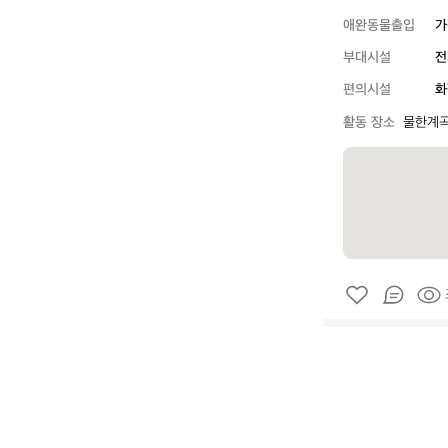
애완동물출입
가
부대시설
전
편의시설
화
활동 장소
물한계