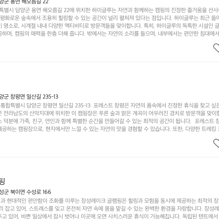
군 용면 해오름길 22
별시 담양군 용면 해오름길 22에 위치한 하이글루는 자연과 함께하는 캠핑의 진정한 즐거움을 선
고 평화로운 숲속에서 조용히 힐링할 수 있는 공간이 널리 펼쳐져 있다는 점입니다. 하이글루는 최근 들
기 명소로, 사계절 내내 다양한 액티비티로 방문객들을 맞이합니다. 특히, 하이글루의 독특한 시설인 
하며, 캠핑의 매력을 한층 더해 줍니다. 밖에서는 자연의 소리를 들으며, 내부에서는 편안한 침대에서
루어집니다. 이곳의 장점은 또 다른 캠핑의 매력인 바베큐 파티를 즐길 수 있는 공간이 마련되어 있어 
다는 것입니다. 또한, 하이글루 인근에는 다양한 트레킹 코스와 자전거 도로가 있어 아웃도어 활동을 좋
. 담양의 아름다운 자연과 함께, 건강한 레저 활동을 즐기며 행복한 캠핑 경험을 쌓으실 수 있습니다
 따뜻한 햇살과 함께하는 아침, 상징적인 담양의 죽녹원과 함께 어우러진 저녁, 그리고 고요한 밤하늘
분의 캠핑 여행을 더욱 특별하게 만들어 줄 것입니다.  인기 정도: ★★★★★
 창평면 일산길 235-13
합특별시 담양군 창평면 일산길 235-13  포레스트 창평은 자연의 품속에서 진정한 휴식을 찾고 싶
운 전라남도의 산악지대에 위치한 이 캠핑장은 푸른 숲과 맑은 계곡이 어우러진 경치로 방문객을 맞이
 덕분에 가족, 친구, 연인과 함께 특별한 순간을 만들어갈 수 있는 최적의 공간이 됩니다.  포레스트 
공하는 캠핑장으로, 현지에서만 느낄 수 있는 자연의 맛을 경험할 수 있습니다. 또한, 다양한 트레킹
의 짜릿함을 누릴 수 있도록 만들어졌습니다. 저녁에는 별빛 아래에서 바베큐 파티를 즐기거나, 잔잔한
 기회를 제공합니다.  이곳은 자연과의 완벽한 조화를 이루며, 다채로운 야외 활동을 제공합니다. 특
이 마련되어 있어 부모님들과 함께 즐거운 시간을 보낼 수 있습니다. 주변의 다양한 관광지와 먹거리를
입니다.  또한, 캠핑장을 방문한 후 지속적으로 재방문하는 이들이 많아 인기가 날로 상승하고 있습니다
공하며, 자연을 사랑하는 모든 이들에게 꼭 한번 경험해봐야 할 장소로 자리잡았습니다.  인기 정도: 
핑
군 북이면 수성로 166
과 현대적인 편안함이 조화를 이루는 장성레이크 글램핑은 힐링과 모험을 동시에 제공하는 최적의 장
리 잡고 있어, 스트레스를 잊고 온전히 자연 속에 몸을 맡길 수 있는 완벽한 환경을 자랑합니다. 장성
추고 있어, 바쁜 일상에서 잠시 벗어나 이곳에 오면 사치스러운 휴식이 가능해집니다. 독립된 텐트에서