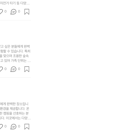
어
기,
보
 자전거 타기 등 다양한
해
의
무
께 소중한 추억을 창출
세
야
0
0
경
다양한 요리를 제공하여
게,
요.
하
고 있는 캠핑장 중 하나
계
형
마
나
에서 가족 및 사랑하는
를
태,
치
여
김하였습니다. 인기 정
자
색
암
기
연
감
막
에
스
사
커
자
럽
이
찾고 싶은 분들에게 완벽
튼
리
할 수 있습니다. 특히 
게
의
을
를
을 맞으며 조용한 숲속
이
아
조
잡
고 있어 가족 단위는 물
어
주
용
았
티비티를 즐길 수 있는
주
미
0
0
 캠프파이어를 즐기며 별
히
는
는
묘
최우선으로 생각하고 있으
내
데
미가 됩니다. 자연과의
R
한
리
정
추천드립니다. 지금 바로
I
밸
듯
말
D
런
이.
시
G
스
P
원
E
가
o
들에게 완벽한 장소입니
하
M
존
 환경을 제공합니다. 온
l
고
O
한 캠핑을 선호하는 분
재
a
경
다. 이곳에서는 다양한 
U
합
r
치
도 즐길 수 있어 바쁜
N
니
t
0
도
0
 제공합니다.  온길 캠
T
다.