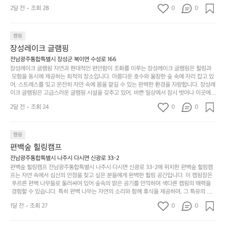
 만들어갈 수 있는 최적의 공간이 됩니다.  포레스트 창평은 주말마다 직접 재배한 신선한 농
디
싶
는
이
2달 전
조회 28
0
0
산물을 제공하는 캠핑장으로, 현지에서만 느낄 수 있는 자연의 맛을 경험할 수 있습니다. 또
자
어
차
번
한, 다양한 트레킹 코스와 자전거 도로는 캠퍼들이 탐험과 모험의 짜릿함을 누릴 수 있도록
인.
지
분
에
 만들어졌습니다. 저녁에는 별빛 아래에서 바베큐 파티를 즐기거나, 잔잔한 계곡 소리를 들
일
는
으며 깊은 숙면을 취할 수 있는 기회를 제공합니다.  이곳은 자연과의 완벽한 조화를 이루며,
하
는
캠핑
상
물
 다채로운 야외 활동을 제공합니다. 특히 어린이들은 안전하게 놀 수 있는 놀이시설이 마련
게
솔
장성레이크 글램핑
되어 있어 부모님들과 함께 즐거운 시간을 보낼 수 있습니다. 주변의 다양한 관광지와 먹거
과
건
눈
밭?
리를 탐험하는 재미도 포레스트 창평의 매력 중 하나입니다.  또한, 캠핑장을 방문한 후 지속
전남광주통합특별시 장성군 북이면 수성로 166
아
에
을
이
적으로 재방문하는 이들이 많아 인기가 날로 상승하고 있습니다. 포레스트 창평은 단순한 캠
장성레이크 글램핑 자연과 현대적인 편안함이 조화를 이루는 장성레이크 글램핑은 힐링과
웃
는
가
라
핑 그 이상을 제공하며, 자연을 사랑하는 모든 이들에게 꼭 한번 경험해봐야 할 장소로 자리
 모험을 동시에 제공하는 최적의 장소입니다. 아름다운 호수와 울창한 숲 속에 자리 잡고 있
도
크
려
잡았습니다.  인기 정도: ★★★★★
고
어, 스트레스를 잊고 온전히 자연 속에 몸을 맡길 수 있는 완벽한 환경을 자랑합니다. 장성레
어
기,
보
이크 글램핑은 고급스러운 글램핑 시설을 갖추고 있어, 바쁜 일상에서 잠시 벗어나 이곳에
해
의
무
 오면 사치스러운 휴식이 가능해집니다. 독립된 텐트에서 제공되는 특별한 불멍 공간은 소중
세
야
2달 전
조회 24
0
0
경
한 사람과 함께 따뜻한 이야기를 나눌 수 있는 소중한 시간을 만들어 줍니다. 또한, 주변의 자
게,
요.
하
연 환경은 하이킹과 자전거 타기 등 다양한 액티비티를 즐기기에 그야말로 완벽한 조건을 갖
계
형
마
나
추고 있습니다. 이곳에서의 캠핑은 단순한 숙박이 아닌, 가족과 친구들과 함께 소중한 추억
를
태,
치
여
을 창출하는 시간이 될 것입니다. 특히 식사를 좋아하는 분들에게는 매주 특별한 바비큐 파
캠핑
자
색
암
기
티와 지역에서 나는 신선한 재료로 만든 다양한 요리를 제공하여 미각을 만족시켜 줍니다. 
편백숲 힐링캠프
연
감
 장성레이크 글램핑은 그 아름다운 경관과 최고 품질의 시설 덕분에 최근 몇 년 사이에 특히
막
에
스
사
 주목받고 있는 캠핑장 중 하나입니다. 주말이면 방문객이 가득해 예약이 빠르게 차는 만큼
전남광주통합특별시 나주시 다시면 신광로 33-2
커
자
 미리 일정을 계획하시는 것이 좋습니다. 나만의 프라이빗한 공간에서 가족 및 사랑하는 사
럽
이
편백숲 힐링캠프 전남광주통합특별시 나주시 다시면 신광로 33-2에 위치한 편백숲 힐링캠
튼
리
람들과 함께하세요. 당신의 대자연 속 힐링을 기다리는 장성레이크 글램핑은 언젠가 반드시
프는 자연 속에서 심신의 안정을 찾고 싶은 분들에게 완벽한 힐링 공간입니다. 이 캠핑장은
게
의
을
를
 방문해봐야 할 명소로 자리매김하였습니다. 인기 정도: ★★★★★
 푸르른 편백 나무들로 둘러싸여 있어 숲속의 맑은 공기를 만끽하며 색다른 캠핑의 매력을
이
아
조
잡
 경험할 수 있습니다. 특히 편백 나무는 자연의 소리와 함께 휴식을 제공하며, 그 특유의 아로
어
주
용
았
마향이 심리적 안정감을 가져다줍니다. 이곳에서 아침 햇살을 맞으며 조용한 숲속에서의 커
주
미
1달 전
조회 27
0
0
피 한 잔은 그 어떤 도시의 카페에서 느끼기 힘든 특별함을 선사합니다. 편백숲 힐링캠프는
히
는
는
묘
 다양한 숙소 타입을 갖추고 있어 가족 단위는 물론 친구나 연인과 함께 더욱 기억에 남는 특
내
데
별한 시간을 보낼 수 있습니다. 주변에는 자전거 도로와 하이킹 트레일이 있어 액티비티를
R
한