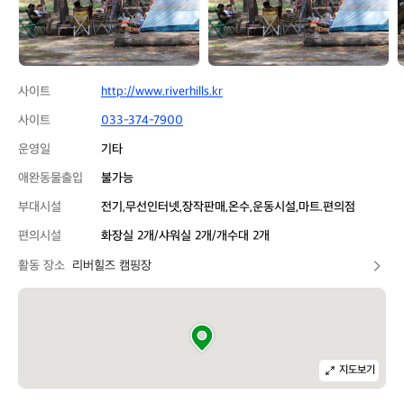
사이트
http://www.riverhills.kr
사이트
033-374-7900
운영일
기타
애완동물출입
불가능
부대시설
전기,무선인터넷,장작판매,온수,운동시설,마트.편의점
편의시설
화장실 2개/샤워실 2개/개수대 2개
활동 장소
리버힐즈 캠핑장
지도보기