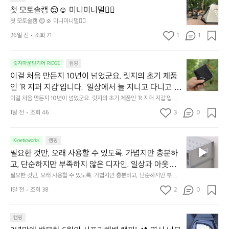
줍니다.  이 슬립 웜을 쓰는 것만으로 그곳은 나만의 밤
모
자
첫 모토솔캠 😌☺️ 미니미니멀👌🏼
이 됩니다.  안녕히 주무세요.
토
연
첫 모토솔캠 😌☺️ 미니미니멀👌🏼
솔
속
26일 전
조회 71
1
1
캠
에
서
😌
의
☺️
이
릿지마운틴기어 RIDGE
캠핑
휴
미
걸
이걸 처음 만든지 10년이 넘었군요. 릿지의 초기 제품
식
니
처
에
미
인 ‘R 지퍼 지갑’입니다.  일상에서 늘 지니고 다니고 싶
음
서
니
어지는 물건에는 크기, 무게, 형태, 색감 사이의 아주 미
이걸 처음 만든지 10년이 넘었군요. 릿지의 초기 제품인 ‘R 지퍼 지갑’입니
만
도
멀
다.  일상에서 늘 지니고 다니고 싶어지는 물건에는 크기, 무게, 형태, 색감
묘한 밸런스가 존재합니다.  예를 들자면 일에 집중하
든
1달 전
조회 46
3
0
이
 사이의 아주 미묘한 밸런스가 존재합니다.  예를 들자면 일에 집중하느라 책
👌🏼
느라 책상 위 가장자리에 대충 걸쳐 놓아도 시야에 걸
지
상 위 가장자리에 대충 걸쳐 놓아도 시야에 걸리적거리지 않는 것. R 지퍼 지
동
갑은 바로 그 위화감 없는 균형감에서 출발했습니다.  그중에서도 슬림함에
1
리적거리지 않는 것. R 지퍼 지갑은 바로 그 위화감 없
중
 철저히 집착했습니다. 튼튼한 내구도와 넉넉한 수납력을 해치치 않는 선에
필
0
Kineticworks
캠핑
는 균형감에서 출발했습니다.  그중에서도 슬림함에 철
인
서, 가장 가볍고 얇게 설계했습니다.  이 디자인과 사용감은, 꼭 직접 손으로
요
년
필요한 것만, 오래 사용할 수 있도록. 가볍지만 충분하
차
저히 집착했습니다. 튼튼한 내구도와 넉넉한 수납력을
 만져보며 경험해 보시기를 바랍니다.
한
이
안
고, 단순하지만 부족하지 않은 디자인. 일상과 아웃도
 해치치 않는 선에서, 가장 가볍고 얇게 설계했습니다. 
것
넘
에
어의 경계를 자연스럽게 이어주는 RIDGE MOUNTAIN 
필요한 것만, 오래 사용할 수 있도록. 가볍지만 충분하고, 단순하지만 부족하
 이 디자인과 사용감은, 꼭 직접 손으로 만져보며 경험
만,
었
서
지 않은 디자인. 일상과 아웃도어의 경계를 자연스럽게 이어주는 RIDGE M
GEAR. 키네틱웍스에서 만나보세요.
해 보시기를 바랍니다.
오
군
1달 전
조회 38
2
0
OUNTAIN GEAR. 키네틱웍스에서 만나보세요.
도
래
요.
누
사
릿
구
3
용
캠핑
지
나
년
할