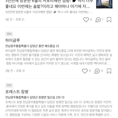
의
3년만에 방문한 6월의 서포리해변 캠핑! 🏕 역시 너무 
잠
만
수
초
에
좋네요 이번에는 솔밭?이라고 해야하나 여기에 자리를 
에
있
기
들
잡았는데 정말 시원하고 경치도 좋네요  서해치고 물도 
3년만에 방문한 6월의 서포리해변 캠핑! 🏕 역시 너무 좋네요 이번에는 솔
방
도
제
기
밭?이라고 해야하나 여기에 자리를 잡았는데 정말 시원하고 경치도 좋네요 
맑은편, 아이들도 놀기 좋고 1박 2일은 넘 짧게 느껴지
문
록.
1달 전
조회 51
6
품
1
 서해치고 물도 맑은편, 아이들도 놀기 좋고 1박 2일은 넘 짧게 느껴지네요  .
까
네요  .1박 1동 1만원 (수금은 7시쯤, 동네에서 관리) .수
한
가
인
1박 1동 1만원 (수금은 7시쯤, 동네에서 관리) .수금하면서 음식물.쓰레기봉
지
투를 1개씩 나누어줌 .솔밭에 바로 화장실있음 .5분거리 cu .2분거리 음식점  
6
금하면서 음식물.쓰레기봉투를 1개씩 나누어줌 .솔밭에 
볍
‘R
조
항구에서부터 해변까지 버스도 다니네요 ㅎㅎㅎ 아이들 엄청 좋아하네요 점
월
캠핑
지
지
바로 화장실있음 .5분거리 cu .2분거리 음식점  항구에
금
심쯤도착해서 철수할때까지 물놀이 3타임이나 했네요 ⛱️
의
만
퍼
하이글루
서부터 해변까지 버스도 다니네요 ㅎㅎㅎ 아이들 엄청
시
서
충
지
간
전남광주통합특별시 담양군 용면 해오름길 22
 좋아하네요 점심쯤도착해서 철수할때까지 물놀이 3
포
분
갑’입
하이글루 전남광주통합특별시 담양군 용면 해오름길 22에 위치한 하이글루는 자연과 함께
이
타임이나 했네요 ⛱️
리
하
니
하는 캠핑의 진정한 즐거움을 선사하는 특별한 장소입니다. 이곳의 매력은 넓고 평화로운 숲
걸
해
속에서 조용히 힐링할 수 있는 공간이 널리 펼쳐져 있다는 점입니다. 하이글루는 최근 들어
고,
다.
리
 캠핑 마니아들 사이에서 입소문이 자자한 인기 명소로, 사계절 내내 다양한 액티비티로 방
변
단
일
는
문객들을 맞이합니다. 특히, 하이글루의 독특한 시설인 글램핑 텐트는 고객들에게 아늑한 잠
캠
순
상
2달 전
조회 31
0
순
0
자리를 제공하며, 캠핑의 매력을 한층 더해 줍니다. 밖에서는 자연의 소리를 들으며, 내부에
핑!
하
에
간
서는 편안한 침대에서 하루의 피로를 풀 수 있는 완벽한 조화가 이루어집니다. 이곳의 장점
지
서
🏕
은 또 다른 캠핑의 매력인 바베큐 파티를 즐길 수 있는 공간이 마련되어 있어 친구나 가족과
이
만
 함께 좋은 시간을 보낼 수 있다는 것입니다. 또한, 하이글루 인근에는 다양한 트레킹 코스와
늘
캠핑
있
역
 자전거 도로가 있어 아웃도어 활동을 좋아하는 이들에게 더욱 참조할 만한 장소가 됩니다.
부
지
습
시
포레스트 창평
 담양의 아름다운 자연과 함께, 건강한 레저 활동을 즐기며 행복한 캠핑 경험을 쌓으실 수 있
족
니
니
너
습니다. 하이글루에서 특별한 순간을 만끽해보세요. 따뜻한 햇살과 함께하는 아침, 상징적인 
전남광주통합특별시 담양군 창평면 일산길 235-13
하
고
다.
무
담양의 죽녹원과 함께 어우러진 저녁, 그리고 고요한 밤하늘 아래에서 별을 바라보며 나누는 
포레스트 창평 전남광주통합특별시 담양군 창평면 일산길 235-13  포레스트 창평은 자연의
지
다
이야기들은 여러분의 캠핑 여행을 더욱 특별하게 만들어 줄 것입니다.  인기 정도: ★★★★
그
좋
 품속에서 진정한 휴식을 찾고 싶은 이들을 위한 완벽한 캠핑장입니다. 아름다운 전라남도의 
않
니
★
산악지대에 위치한 이 캠핑장은 푸른 숲과 맑은 계곡이 어우러진 경치로 방문객을 맞이합니
럴
네
은
고
다. 캠핑장을 구성하는 다양한 시설과 서비스 덕분에 가족, 친구, 연인과 함께 특별한 순간을
때
요