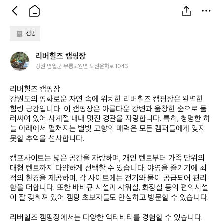
캠핑
리
리버힐즈 캠핑장
버
강원 영월군 무릉도원면 도원운학로 1043
힐
즈
리버힐즈 캠핑장  

캠
강원도의 평화로운 자연 속에 위치한 리버힐즈 캠핑장은 완벽한 
핑
힐링 공간입니다. 이 캠핑장은 아름다운 강변과 울창한 숲으로 둘
장
러싸여 있어 사계절 내내 멋진 경관을 자랑합니다. 특히, 청명한 하
늘 아래에서 펼쳐지는 별빛 고향의 매력은 모든 캠퍼들에게 잊지 
못할 추억을 선사합니다.

캠프사이트는 넓은 공간을 자랑하며, 개인 텐트부터 가족 단위의 
대형 텐트까지 다양하게 선택할 수 있습니다. 야영을 즐기기에 최
적의 환경을 제공하며, 각 사이트에는 전기와 물이 공급되어 편리
함을 더합니다. 또한 바비큐 시설과 샤워실, 화장실 등의 편의시설
이 잘 갖춰져 있어 캠핑 초보자들도 안심하고 방문할 수 있습니다.

리버힐즈 캠핑장에서는 다양한 액티비티를 경험할 수 있습니다. 