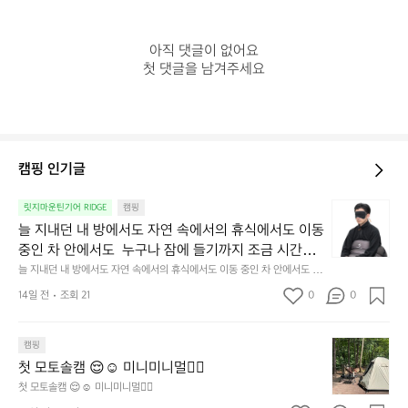
아직 댓글이 없어요

첫 댓글을 남겨주세요
캠핑 인기글
늘
릿지마운틴기어 RIDGE
캠핑
지
늘 지내던 내 방에서도 자연 속에서의 휴식에서도 이동 
내
중인 차 안에서도  누구나 잠에 들기까지 조금 시간이
던
 걸리는 순간이 있습니다.  그럴 때는 차분하게 눈을 가
늘 지내던 내 방에서도 자연 속에서의 휴식에서도 이동 중인 차 안에서도  누
내
구나 잠에 들기까지 조금 시간이 걸리는 순간이 있습니다.  그럴 때는 차분하
려보세요. 마치 암막 커튼을 조용히 내리듯이.  Polarte
방
14일 전
조회 21
0
0
게 눈을 가려보세요. 마치 암막 커튼을 조용히 내리듯이.  Polartec® Wind
c® Wind Pro™의 온기가 눈가를 포근히 감싸줍니다. 
에
 Pro™의 온기가 눈가를 포근히 감싸줍니다.  차가운 공기를 차단하고, 얼굴
에 밀착하여 빛을 막아줍니다.  이 슬립 웜을 쓰는 것만으로 그곳은 나만의
서
 차가운 공기를 차단하고, 얼굴에 밀착하여 빛을 막아
 밤이 됩니다.  안녕히 주무세요.
첫
도
캠핑
줍니다.  이 슬립 웜을 쓰는 것만으로 그곳은 나만의 밤
모
자
첫 모토솔캠 😌☺️ 미니미니멀👌🏼
이 됩니다.  안녕히 주무세요.
토
연
첫 모토솔캠 😌☺️ 미니미니멀👌🏼
솔
속