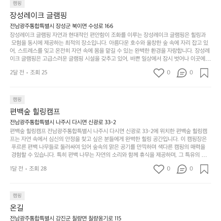
일
는
으며 깊은 숙면을 취할 수 있는 기회를 제공합니다.  이곳은 자연과의 완벽한 조화를 이루며,
하
는
캠핑
상
물
 다채로운 야외 활동을 제공합니다. 특히 어린이들은 안전하게 놀 수 있는 놀이시설이 마련
게
솔
장성레이크 글램핑
되어 있어 부모님들과 함께 즐거운 시간을 보낼 수 있습니다. 주변의 다양한 관광지와 먹거
과
건
눈
밭?
리를 탐험하는 재미도 포레스트 창평의 매력 중 하나입니다.  또한, 캠핑장을 방문한 후 지속
전남광주통합특별시 장성군 북이면 수성로 166
아
에
을
이
적으로 재방문하는 이들이 많아 인기가 날로 상승하고 있습니다. 포레스트 창평은 단순한 캠
장성레이크 글램핑 자연과 현대적인 편안함이 조화를 이루는 장성레이크 글램핑은 힐링과
웃
는
가
라
핑 그 이상을 제공하며, 자연을 사랑하는 모든 이들에게 꼭 한번 경험해봐야 할 장소로 자리
 모험을 동시에 제공하는 최적의 장소입니다. 아름다운 호수와 울창한 숲 속에 자리 잡고 있
도
크
려
잡았습니다.  인기 정도: ★★★★★
고
어, 스트레스를 잊고 온전히 자연 속에 몸을 맡길 수 있는 완벽한 환경을 자랑합니다. 장성레
어
기,
보
이크 글램핑은 고급스러운 글램핑 시설을 갖추고 있어, 바쁜 일상에서 잠시 벗어나 이곳에
해
의
무
 오면 사치스러운 휴식이 가능해집니다. 독립된 텐트에서 제공되는 특별한 불멍 공간은 소중
세
야
2달 전
조회 25
0
0
경
한 사람과 함께 따뜻한 이야기를 나눌 수 있는 소중한 시간을 만들어 줍니다. 또한, 주변의 자
게,
요.
하
연 환경은 하이킹과 자전거 타기 등 다양한 액티비티를 즐기기에 그야말로 완벽한 조건을 갖
계
형
마
나
추고 있습니다. 이곳에서의 캠핑은 단순한 숙박이 아닌, 가족과 친구들과 함께 소중한 추억
를
태,
치
여
을 창출하는 시간이 될 것입니다. 특히 식사를 좋아하는 분들에게는 매주 특별한 바비큐 파
캠핑
자
색
암
기
티와 지역에서 나는 신선한 재료로 만든 다양한 요리를 제공하여 미각을 만족시켜 줍니다. 
편백숲 힐링캠프
연
감
 장성레이크 글램핑은 그 아름다운 경관과 최고 품질의 시설 덕분에 최근 몇 년 사이에 특히
막
에
스
사
 주목받고 있는 캠핑장 중 하나입니다. 주말이면 방문객이 가득해 예약이 빠르게 차는 만큼
전남광주통합특별시 나주시 다시면 신광로 33-2
커
자
 미리 일정을 계획하시는 것이 좋습니다. 나만의 프라이빗한 공간에서 가족 및 사랑하는 사
럽
이
편백숲 힐링캠프 전남광주통합특별시 나주시 다시면 신광로 33-2에 위치한 편백숲 힐링캠
튼
리
람들과 함께하세요. 당신의 대자연 속 힐링을 기다리는 장성레이크 글램핑은 언젠가 반드시
프는 자연 속에서 심신의 안정을 찾고 싶은 분들에게 완벽한 힐링 공간입니다. 이 캠핑장은
게
의
을
를
 방문해봐야 할 명소로 자리매김하였습니다. 인기 정도: ★★★★★
 푸르른 편백 나무들로 둘러싸여 있어 숲속의 맑은 공기를 만끽하며 색다른 캠핑의 매력을
이
아
조
잡
 경험할 수 있습니다. 특히 편백 나무는 자연의 소리와 함께 휴식을 제공하며, 그 특유의 아로
어
주
용
았
마향이 심리적 안정감을 가져다줍니다. 이곳에서 아침 햇살을 맞으며 조용한 숲속에서의 커
주
미
1달 전
조회 28
0
0
피 한 잔은 그 어떤 도시의 카페에서 느끼기 힘든 특별함을 선사합니다. 편백숲 힐링캠프는
히
는
는
묘
 다양한 숙소 타입을 갖추고 있어 가족 단위는 물론 친구나 연인과 함께 더욱 기억에 남는 특
내
데
별한 시간을 보낼 수 있습니다. 주변에는 자전거 도로와 하이킹 트레일이 있어 액티비티를
R
한
리
정
 즐길 수 있는 기회도 많은데, 자전거를 타거나 숲속을 거닐며 다양한 생태계를 체험해보는
I
캠핑
밸
듯
말
 것도 일상의 스트레스를 잊게 해줍니다. 또한, 캠프파이어를 즐기며 별빛 아래서 시간을 보
D
런
온길
이.
시
내는 것은 일상에서 벗어나 새로운 여유를 찾는 방법입니다. 운영자는 항상 방문객의 편안함
G
스
P
과 안전을 최우선으로 생각하고 있으며, 깨끗하고 잘 관리된 시설을 자랑합니다. 가족들이
원
전남광주통합특별시 강진군 칠량면 칠량옹기로 115