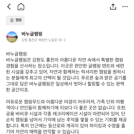
캠핑
바
바누글램핑
누
강원 홍천군 북방면 노일로 30-2
글
램
바누글램핑 

핑
바누글램핑은 강원도 홍천의 아름다운 자연 속에서 특별한 캠핑 
경험을 선사하는 장소입니다. 이곳은 편안한 글램핑 텐트와 세련
된 시설을 갖추고 있어, 자연과 함께하는 럭셔리한 캠핑을 원하시
는 분들에게 최고의 선택이 될 것입니다. 푸르른 숲과 맑은 공기를 
그대로 담은 바누글램핑은 일상에서 벗어나 힐링할 수 있는 완벽
한 공간이죠.

여유로운 캠핑무드와 아름다운 야경이 어우러져, 가족 단위 여행
객이나 연인들이 함께하기에 이보다 더 좋은 곳은 없습니다. 또한, 
공용 바비큐 시설과 각종 레크리에이션 시설이 마련되어 있어, 단
순히 캠핑을 넘어서 기억에 남는 추억을 쌓을 수 있는 기회를 제공
합니다. 특히 인근에는 등산로와 계곡이 있어 하이킹과 수영을 즐
기며 자연의 매력을 만끽할 수 있습니다.
