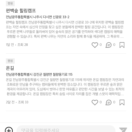
를
태,
치
여
을 창출하는 시간이 될 것입니다. 특히 식사를 좋아하는 분들에게는 매주 특별한 바비큐 파
캠핑
자
색
암
기
티와 지역에서 나는 신선한 재료로 만든 다양한 요리를 제공하여 미각을 만족시켜 줍니다. 
편백숲 힐링캠프
연
감
 장성레이크 글램핑은 그 아름다운 경관과 최고 품질의 시설 덕분에 최근 몇 년 사이에 특히
막
에
스
사
 주목받고 있는 캠핑장 중 하나입니다. 주말이면 방문객이 가득해 예약이 빠르게 차는 만큼
전남광주통합특별시 나주시 다시면 신광로 33-2
커
자
 미리 일정을 계획하시는 것이 좋습니다. 나만의 프라이빗한 공간에서 가족 및 사랑하는 사
럽
이
편백숲 힐링캠프 전남광주통합특별시 나주시 다시면 신광로 33-2에 위치한 편백숲 힐링캠
튼
리
람들과 함께하세요. 당신의 대자연 속 힐링을 기다리는 장성레이크 글램핑은 언젠가 반드시
프는 자연 속에서 심신의 안정을 찾고 싶은 분들에게 완벽한 힐링 공간입니다. 이 캠핑장은
게
의
을
를
 방문해봐야 할 명소로 자리매김하였습니다. 인기 정도: ★★★★★
 푸르른 편백 나무들로 둘러싸여 있어 숲속의 맑은 공기를 만끽하며 색다른 캠핑의 매력을
이
아
조
잡
 경험할 수 있습니다. 특히 편백 나무는 자연의 소리와 함께 휴식을 제공하며, 그 특유의 아로
어
주
용
았
마향이 심리적 안정감을 가져다줍니다. 이곳에서 아침 햇살을 맞으며 조용한 숲속에서의 커
주
미
1달 전
조회 28
0
0
피 한 잔은 그 어떤 도시의 카페에서 느끼기 힘든 특별함을 선사합니다. 편백숲 힐링캠프는
히
는
는
묘
 다양한 숙소 타입을 갖추고 있어 가족 단위는 물론 친구나 연인과 함께 더욱 기억에 남는 특
내
데
별한 시간을 보낼 수 있습니다. 주변에는 자전거 도로와 하이킹 트레일이 있어 액티비티를
R
한
리
정
 즐길 수 있는 기회도 많은데, 자전거를 타거나 숲속을 거닐며 다양한 생태계를 체험해보는
I
캠핑
밸
듯
말
 것도 일상의 스트레스를 잊게 해줍니다. 또한, 캠프파이어를 즐기며 별빛 아래서 시간을 보
D
런
온길
이.
시
내는 것은 일상에서 벗어나 새로운 여유를 찾는 방법입니다. 운영자는 항상 방문객의 편안함
G
스
P
과 안전을 최우선으로 생각하고 있으며, 깨끗하고 잘 관리된 시설을 자랑합니다. 가족들이
원
전남광주통합특별시 강진군 칠량면 칠량옹기로 115
E
가
 함께하는 모닥불 구이 파티나 친구들과의 캠핑 퀴즈도 놓칠 수 없는 재미가 됩니다. 자연과
o
온길 전남광주통합특별시 강진군 칠량면 칠량옹기로 115에 위치한 온길 캠핑장은 자연과의
하
M
의 조화 속에서 힐링할 수 있는 편백숲 힐링캠프는 현대인의 바쁜 일상에서 벗어나 소중한
존
 조화로운 만남을 추구하는 캠퍼들에게 완벽한 장소입니다. 이 캠핑장은 푸르른 숲과 맑은
l
고
 시간을 가지고 싶은 분들에게 특히 추천드립니다. 지금 바로 나주로 떠나 여유로움과 행복
O
 계곡이 어우러져 있어, 도심에서 벗어나 한껏 여유롭고 편안한 시간을 보낼 수 있는 최적의
재
a
경
이 가득한 캠핑을 경험해보세요! 인기 정도: ★★★★☆
 환경을 제공합니다. 온길 캠핑장은 특히 송림 사이로 자리를 잡은 개별 스팟이 매력적입니
U
합
r
치
다. 각 사이트마다 적당한 간격이 유지되어 있어 프라이빗한 캠핑을 선호하는 분들에게는 더 
N
니
t
2달 전
조회 33
0
도
0
없이 좋은 선택이지요. 숲속에서의 고요한 밤, 별빛 아래서의 캠핑은 마치 동화 속에 들어온
T
다.
e
좋
 듯한 기분을 선사합니다. 이곳에서는 다양한 야외 활동도 가능해 가족과 친구들이 함께 즐
A
예
기기에 적합합니다. 하이킹, 자전거 타기, 그리고 근처의 계곡에서는 수영과 낚시도 즐길 수
c
네
I
를
 있어 바쁜 일상에서 벗어나 여러 가지 재미를 선사합니다. 또한, 캠핑장 내에는 깨끗한 화장
®
요
실과 샤워 시설이 잘 마련되어 있어 편리함을 제공합니다.  온길 캠핑장은 특히 주말이면 인
N
들
W
서
기가 많아 예약하기 어렵기도 하니 미리 계획을 세우는 것이 좋습니다. 또한, 계절마다 변하
G
자
i
해
는 아름다운 자연 경관은 언제 가도 새로운 감동을 줍니다. 가족 단위 캠퍼는 물론, 연인이나