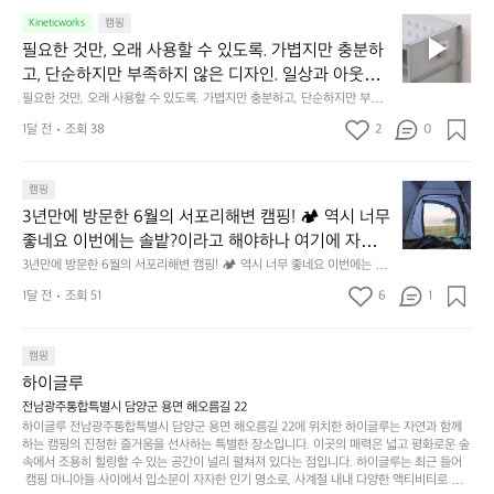
갑은 바로 그 위화감 없는 균형감에서 출발했습니다.  그중에서도 슬림함에
1
리적거리지 않는 것. R 지퍼 지갑은 바로 그 위화감 없
중
 철저히 집착했습니다. 튼튼한 내구도와 넉넉한 수납력을 해치치 않는 선에
필
0
Kineticworks
캠핑
는 균형감에서 출발했습니다.  그중에서도 슬림함에 철
인
서, 가장 가볍고 얇게 설계했습니다.  이 디자인과 사용감은, 꼭 직접 손으로
요
년
필요한 것만, 오래 사용할 수 있도록. 가볍지만 충분하
차
저히 집착했습니다. 튼튼한 내구도와 넉넉한 수납력을
 만져보며 경험해 보시기를 바랍니다.
한
이
안
고, 단순하지만 부족하지 않은 디자인. 일상과 아웃도
 해치치 않는 선에서, 가장 가볍고 얇게 설계했습니다. 
것
넘
에
어의 경계를 자연스럽게 이어주는 RIDGE MOUNTAIN 
필요한 것만, 오래 사용할 수 있도록. 가볍지만 충분하고, 단순하지만 부족하
 이 디자인과 사용감은, 꼭 직접 손으로 만져보며 경험
만,
었
서
지 않은 디자인. 일상과 아웃도어의 경계를 자연스럽게 이어주는 RIDGE M
GEAR. 키네틱웍스에서 만나보세요.
해 보시기를 바랍니다.
오
군
1달 전
조회 38
2
0
OUNTAIN GEAR. 키네틱웍스에서 만나보세요.
도
래
요.
누
사
릿
구
3
용
캠핑
지
나
년
할
의
3년만에 방문한 6월의 서포리해변 캠핑! 🏕 역시 너무 
잠
만
수
초
에
좋네요 이번에는 솔밭?이라고 해야하나 여기에 자리를 
에
있
기
들
잡았는데 정말 시원하고 경치도 좋네요  서해치고 물도 
3년만에 방문한 6월의 서포리해변 캠핑! 🏕 역시 너무 좋네요 이번에는 솔
방
도
제
기
밭?이라고 해야하나 여기에 자리를 잡았는데 정말 시원하고 경치도 좋네요 
맑은편, 아이들도 놀기 좋고 1박 2일은 넘 짧게 느껴지
문
록.
1달 전
조회 51
6
품
1
 서해치고 물도 맑은편, 아이들도 놀기 좋고 1박 2일은 넘 짧게 느껴지네요  .
까
네요  .1박 1동 1만원 (수금은 7시쯤, 동네에서 관리) .수
한
가
인
1박 1동 1만원 (수금은 7시쯤, 동네에서 관리) .수금하면서 음식물.쓰레기봉
지
투를 1개씩 나누어줌 .솔밭에 바로 화장실있음 .5분거리 cu .2분거리 음식점  
6
금하면서 음식물.쓰레기봉투를 1개씩 나누어줌 .솔밭에 
볍
‘R
조
항구에서부터 해변까지 버스도 다니네요 ㅎㅎㅎ 아이들 엄청 좋아하네요 점
월
캠핑
지
지
바로 화장실있음 .5분거리 cu .2분거리 음식점  항구에
금
심쯤도착해서 철수할때까지 물놀이 3타임이나 했네요 ⛱️
의
만
퍼
하이글루
서부터 해변까지 버스도 다니네요 ㅎㅎㅎ 아이들 엄청
시
서
충
지
간
전남광주통합특별시 담양군 용면 해오름길 22
 좋아하네요 점심쯤도착해서 철수할때까지 물놀이 3
포
분
갑’입
하이글루 전남광주통합특별시 담양군 용면 해오름길 22에 위치한 하이글루는 자연과 함께
이
타임이나 했네요 ⛱️
리
하
니
하는 캠핑의 진정한 즐거움을 선사하는 특별한 장소입니다. 이곳의 매력은 넓고 평화로운 숲
걸
해
속에서 조용히 힐링할 수 있는 공간이 널리 펼쳐져 있다는 점입니다. 하이글루는 최근 들어
고,
다.
리
 캠핑 마니아들 사이에서 입소문이 자자한 인기 명소로, 사계절 내내 다양한 액티비티로 방
변
단
일
는