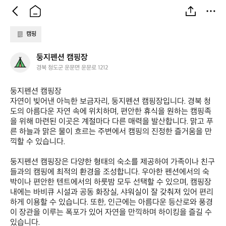
캠핑
둥
둥지펜션 캠핑장
지
경북 청도군 운문면 운문로 1212
펜
션
둥지펜션 캠핑장  

캠
자연이 빚어낸 아늑한 보금자리, 둥지펜션 캠핑장입니다. 경북 청
핑
도의 아름다운 자연 속에 위치하며, 편안한 휴식을 원하는 캠핑족
장
을 위해 마련된 이곳은 계절마다 다른 매력을 발산합니다. 맑고 푸
른 하늘과 맑은 물이 흐르는 주변에서 캠핑의 진정한 즐거움을 만
끽할 수 있습니다.

둥지펜션 캠핑장은 다양한 형태의 숙소를 제공하여 가족이나 친구
들과의 캠핑에 최적의 환경을 조성합니다. 우아한 펜션에서의 숙
박이나 편안한 텐트에서의 하룻밤 모두 선택할 수 있으며, 캠핑장 
내에는 바비큐 시설과 공동 화장실, 샤워실이 잘 갖춰져 있어 편리
하게 이용할 수 있습니다. 또한, 인근에는 아름다운 등산로와 풍경
이 장관을 이루는 폭포가 있어 자연을 만끽하며 하이킹을 즐길 수 
있습니다.
