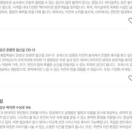
고 평화로운 숲속에서 조용히 힐링할 수 있는 공간이 널리 펼쳐져 있다는 점입니다. 하이글루는 최근 들
기 명소로, 사계절 내내 다양한 액티비티로 방문객들을 맞이합니다. 특히, 하이글루의 독특한 시설인 
하며, 캠핑의 매력을 한층 더해 줍니다. 밖에서는 자연의 소리를 들으며, 내부에서는 편안한 침대에서
루어집니다. 이곳의 장점은 또 다른 캠핑의 매력인 바베큐 파티를 즐길 수 있는 공간이 마련되어 있어 
다는 것입니다. 또한, 하이글루 인근에는 다양한 트레킹 코스와 자전거 도로가 있어 아웃도어 활동을 좋
. 담양의 아름다운 자연과 함께, 건강한 레저 활동을 즐기며 행복한 캠핑 경험을 쌓으실 수 있습니다
 따뜻한 햇살과 함께하는 아침, 상징적인 담양의 죽녹원과 함께 어우러진 저녁, 그리고 고요한 밤하늘
분의 캠핑 여행을 더욱 특별하게 만들어 줄 것입니다.  인기 정도: ★★★★★
 창평면 일산길 235-13
합특별시 담양군 창평면 일산길 235-13  포레스트 창평은 자연의 품속에서 진정한 휴식을 찾고 싶
운 전라남도의 산악지대에 위치한 이 캠핑장은 푸른 숲과 맑은 계곡이 어우러진 경치로 방문객을 맞이
 덕분에 가족, 친구, 연인과 함께 특별한 순간을 만들어갈 수 있는 최적의 공간이 됩니다.  포레스트 
공하는 캠핑장으로, 현지에서만 느낄 수 있는 자연의 맛을 경험할 수 있습니다. 또한, 다양한 트레킹
의 짜릿함을 누릴 수 있도록 만들어졌습니다. 저녁에는 별빛 아래에서 바베큐 파티를 즐기거나, 잔잔한
 기회를 제공합니다.  이곳은 자연과의 완벽한 조화를 이루며, 다채로운 야외 활동을 제공합니다. 특
이 마련되어 있어 부모님들과 함께 즐거운 시간을 보낼 수 있습니다. 주변의 다양한 관광지와 먹거리를
입니다.  또한, 캠핑장을 방문한 후 지속적으로 재방문하는 이들이 많아 인기가 날로 상승하고 있습니다
공하며, 자연을 사랑하는 모든 이들에게 꼭 한번 경험해봐야 할 장소로 자리잡았습니다.  인기 정도: 
핑
군 북이면 수성로 166
과 현대적인 편안함이 조화를 이루는 장성레이크 글램핑은 힐링과 모험을 동시에 제공하는 최적의 장
리 잡고 있어, 스트레스를 잊고 온전히 자연 속에 몸을 맡길 수 있는 완벽한 환경을 자랑합니다. 장성
추고 있어, 바쁜 일상에서 잠시 벗어나 이곳에 오면 사치스러운 휴식이 가능해집니다. 독립된 텐트에서
함께 따뜻한 이야기를 나눌 수 있는 소중한 시간을 만들어 줍니다. 또한, 주변의 자연 환경은 하이킹과
그야말로 완벽한 조건을 갖추고 있습니다. 이곳에서의 캠핑은 단순한 숙박이 아닌, 가족과 친구들과 함