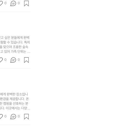
세
야
0
0
경
다양한 요리를 제공하여
게,
요.
하
고 있는 캠핑장 중 하나
계
형
마
나
에서 가족 및 사랑하는
를
태,
치
여
김하였습니다. 인기 정
자
색
암
기
연
감
막
에
스
사
커
자
럽
이
찾고 싶은 분들에게 완벽
튼
리
할 수 있습니다. 특히 
게
의
을
를
을 맞으며 조용한 숲속
이
아
조
잡
고 있어 가족 단위는 물
어
주
용
았
티비티를 즐길 수 있는
주
미
0
0
 캠프파이어를 즐기며 별
히
는
는
묘
최우선으로 생각하고 있으
내
데
미가 됩니다. 자연과의
R
한
리
정
추천드립니다. 지금 바로
I
밸
듯
말
D
런
이.
시
G
스
P
원
E
가
o
들에게 완벽한 장소입니
하
M
존
 환경을 제공합니다. 온
l
고
O
한 캠핑을 선호하는 분
재
a
경
다. 이곳에서는 다양한 
U
합
r
치
도 즐길 수 있어 바쁜
N
니
t
0
도
0
 제공합니다.  온길 캠
T
다.
e
좋
운 자연 경관은 언제 가
A
예
소리에 귀 기울이며 하루
c
네