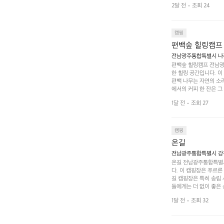
2달 전
조회 24
하는 시간이 될 것입니
 미각을 만족시켜 줍니다
입니다. 주말이면 방문
 사람들과 함께하세요.
캠핑
도: ★★★★★
편백숲 힐링캠프
전남광주통합특별시 나주
편백숲 힐링캠프 전남광
한 힐링 공간입니다. 이
편백 나무는 자연의 소
에서의 커피 한 잔은 
론 친구나 연인과 함께 
1달 전
조회 27
 기회도 많은데, 자전
빛 아래서 시간을 보내
며, 깨끗하고 잘 관리된
 조화 속에서 힐링할 
캠핑
 나주로 떠나 여유로움
온길
전남광주통합특별시 강진
온길 전남광주통합특별시
다. 이 캠핑장은 푸르른
길 캠핑장은 특히 송림
들에게는 더 없이 좋은 
야외 활동도 가능해 가족
1달 전
조회 32
 일상에서 벗어나 여러 
핑장은 특히 주말이면 
도 새로운 감동을 줍니