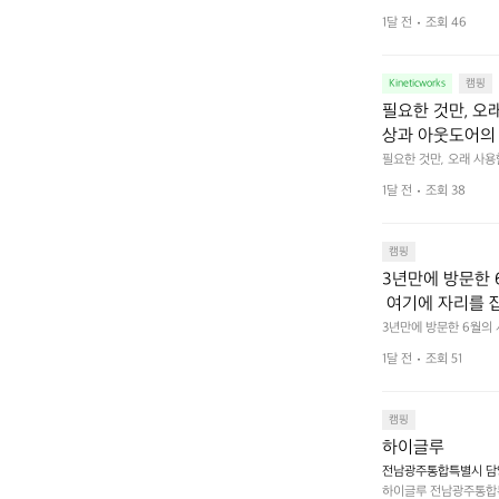
 무게, 형태, 색감 사
것. R 지퍼 지
1달 전
조회 46
야에 걸리적거리지 않는
집착했습니다. 튼
다. 튼튼한 내구도와 넉
 만져보며 경험해 보시
습니다.  이 디
Kineticworks
캠핑
필요한 것만, 오
상과 아웃도어의 
나보세요.
필요한 것만, 오래 사
 이어주는 RIDGE MO
1달 전
조회 38
캠핑
3년만에 방문한 
 여기에 자리를 
 좋고 1박 2일은
3년만에 방문한 6월의
고 경치도 좋네요  서해치
 음식물.쓰레기봉투
1달 전
조회 51
관리) .수금하면서 음식
 항구에서부터 
까지 버스도 다니네요 
할때까지 물놀이 
캠핑
하이글루
전남광주통합특별시 담양
하이글루 전남광주통합특