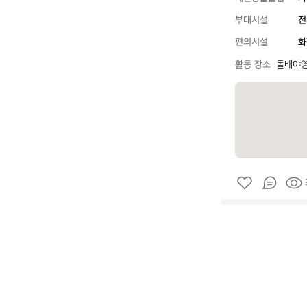
부대시설
전
편의시설
화
활동 장소
돌배야영