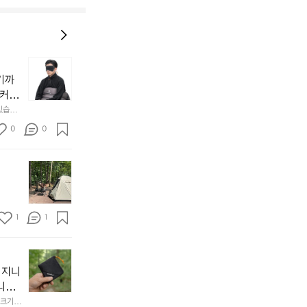
늘
지
기까
내
 커튼
던
 공기
있습니
내
근히 감싸
의 밤
방
0
0
  안녕
에
서
첫
도
모
자
토
연
솔
속
1
1
캠
에
서
😌
의
☺️
이
휴
미
걸
 지니
식
니
처
에
미
다. 
음
서
니
않는 
크기,