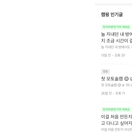
캠핑 인기글
릿지마운틴기어 RIDGE
늘 지내던 내 방
지 조금 시간이 
을 조용히 내리듯이
늘 지내던 내 방에서도
다.  그럴 때는 차분하게
를 차단하고, 얼
13일 전
조회 20
줍니다.  차가운 공기를
이 됩니다.  안녕
히 주무세요.
캠핑
첫 모토솔캠 😌☺
첫 모토솔캠 😌☺️ 미니
26일 전
조회 71
릿지마운틴기어 RIDGE
이걸 처음 만든지 
고 다니고 싶어지
 예를 들자면 일
이걸 처음 만든지 10년