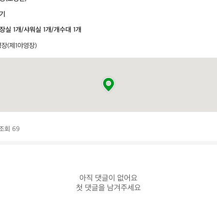
기
장실 1개/샤워실 1개/개수대 1개
장(제1야영장)
조회 69
아직 댓글이 없어요

첫 댓글을 남겨주세요