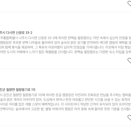
다. 특히 식사를 좋아하는 분들에게는 매주 특별한 바비큐 파티와 지역에서 나는 신선한 재료로 만든 
.  장성레이크 글램핑은 그 아름다운 경관과 최고 품질의 시설 덕분에 최근 몇 년 사이에 특히 주목받
객이 가득해 예약이 빠르게 차는 만큼 미리 일정을 계획하시는 것이 좋습니다. 나만의 프라이빗한 공간
 당신의 대자연 속 힐링을 기다리는 장성레이크 글램핑은 언젠가 반드시 방문해봐야 할 명소로 자리매
시 다시면 신광로 33-2
주통합특별시 나주시 다시면 신광로 33-2에 위치한 편백숲 힐링캠프는 자연 속에서 심신의 안정을 
 캠핑장은 푸르른 편백 나무들로 둘러싸여 있어 숲속의 맑은 공기를 만끽하며 색다른 캠핑의 매력을 경험
리와 함께 휴식을 제공하며, 그 특유의 아로마향이 심리적 안정감을 가져다줍니다. 이곳에서 아침 햇살
그 어떤 도시의 카페에서 느끼기 힘든 특별함을 선사합니다. 편백숲 힐링캠프는 다양한 숙소 타입을 갖추
더욱 기억에 남는 특별한 시간을 보낼 수 있습니다. 주변에는 자전거 도로와 하이킹 트레일이 있어 액
거를 타거나 숲속을 거닐며 다양한 생태계를 체험해보는 것도 일상의 스트레스를 잊게 해줍니다. 또한,
는 것은 일상에서 벗어나 새로운 여유를 찾는 방법입니다. 운영자는 항상 방문객의 편안함과 안전을 
 시설을 자랑합니다. 가족들이 함께하는 모닥불 구이 파티나 친구들과의 캠핑 퀴즈도 놓칠 수 없는 재
수 있는 편백숲 힐링캠프는 현대인의 바쁜 일상에서 벗어나 소중한 시간을 가지고 싶은 분들에게 특히 
과 행복이 가득한 캠핑을 경험해보세요! 인기 정도: ★★★★☆
군 칠량면 칠량옹기로 115
 강진군 칠량면 칠량옹기로 115에 위치한 온길 캠핑장은 자연과의 조화로운 만남을 추구하는 캠퍼
 숲과 맑은 계곡이 어우러져 있어, 도심에서 벗어나 한껏 여유롭고 편안한 시간을 보낼 수 있는 최적의
 사이로 자리를 잡은 개별 스팟이 매력적입니다. 각 사이트마다 적당한 간격이 유지되어 있어 프라이빗
선택이지요. 숲속에서의 고요한 밤, 별빛 아래서의 캠핑은 마치 동화 속에 들어온 듯한 기분을 선사합니
과 친구들이 함께 즐기기에 적합합니다. 하이킹, 자전거 타기, 그리고 근처의 계곡에서는 수영과 낚시
가지 재미를 선사합니다. 또한, 캠핑장 내에는 깨끗한 화장실과 샤워 시설이 잘 마련되어 있어 편리함을
인기가 많아 예약하기 어렵기도 하니 미리 계획을 세우는 것이 좋습니다. 또한, 계절마다 변하는 아름다
다. 가족 단위 캠퍼는 물론, 연인이나 친구들과의 소중한 추억을 만들기에도 안성맞춤입니다. 자연의 