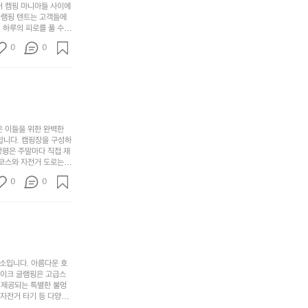
리
하
니
어 캠핑 마니아들 사이에
걸
해
글램핑 텐트는 고객들에
고,
다.
리
 하루의 피로를 풀 수
변
단
일
는
친구나 가족과 함께 좋
캠
순
상
0
순
0
아하는 이들에게 더욱 참
핑!
하
에
간
. 하이글루에서 특별한
지
서
🏕
 아래에서 별을 바라보며
이
만
늘
있
역
부
지
습
시
족
니
니
너
하
고
다.
무
은 이들을 위한 완벽한
지
다
그
좋
합니다. 캠핑장을 구성하
않
니
창평은 주말마다 직접 재
럴
네
은
고
 코스와 자전거 도로는
때
요
 계곡 소리를 들으며 깊
디
싶
는
이
0
0
히 어린이들은 안전하게
자
어
차
번
 탐험하는 재미도 포레스
인.
지
분
에
. 포레스트 창평은 단
일
는
★★★★★
하
는
상
물
게
솔
과
건
눈
밭?
아
에
을
이
소입니다. 아름다운 호
웃
는
가
라
레이크 글램핑은 고급스
도
크
려
고
 제공되는 특별한 불멍
어
기,
보
 자전거 타기 등 다양한
해
의
무
께 소중한 추억을 창출