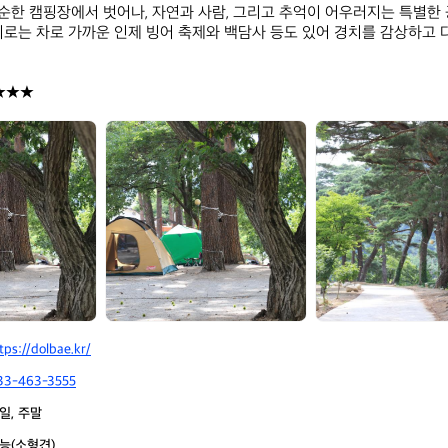
한 캠핑장에서 벗어나, 자연과 사람, 그리고 추억이 어우러지는 특별한
지로는 차로 가까운 인제 빙어 축제와 백담사 등도 있어 경치를 감상하고 


★★★
돌
돌
배
배
야
야
영
영
장
장
(제
(제
1
1
야
야
영
영
장)
장)
tps://dolbae.kr/
33-463-3555
일, 주말
능(소형견)