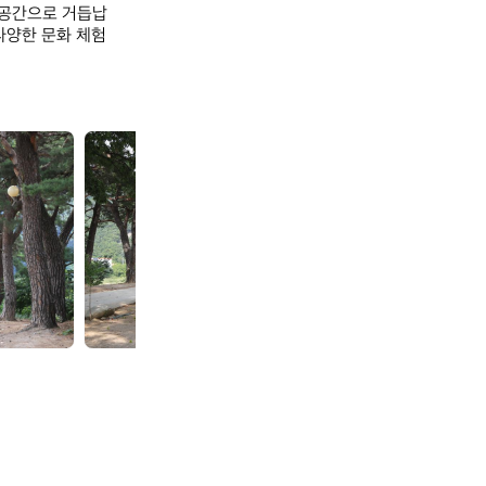
 공간으로 거듭납
다양한 문화 체험
돌
돌
배
배
야
야
영
영
장
장
(제
(제
1
1
야
야
영
영
장)
장)