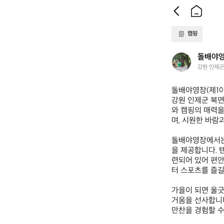
캠핑
돌
돌배야영
배
강원 인제군 
야
영
돌배야영장(제1야영
장
강원 인제군 북면
(제
와 캠핑의 매력을
1
며, 시원한 바람
야
영
돌배야영장에서는
장)
을 제공합니다. 
련되어 있어 편안
터 스포츠를 즐길
가을이 되면 울긋
거움을 선사합니다
만찬을 경험할 수 