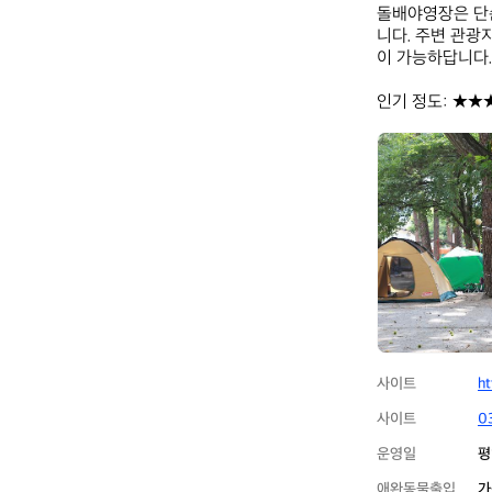
돌배야영장은 단순
니다. 주변 관광
이 가능하답니다. 
인기 정도: ★★
돌
배
야
영
장
(제
1
야
영
장)
사이트
ht
사이트
0
운영일
평
애완동물출입
가