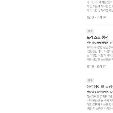
다. 이곳의 매력은 넓
서 입소문이 자자한 인
게 아늑한 잠자리를 제공
 있는 완벽한 조화가 이
2달 전
조회 30
은 시간을 보낼 수 있
조할 만한 장소가 됩니다
 순간을 만끽해보세요.
 나누는 이야기들은 여러
캠핑
포레스트 창평
전남광주통합특별시 담양군
포레스트 창평 전남광주통
 캠핑장입니다. 아름다
는 다양한 시설과 서비스
배한 신선한 농산물을 제
 캠퍼들이 탐험과 모험
2달 전
조회 27
은 숙면을 취할 수 있는
 놀 수 있는 놀이시설
트 창평의 매력 중 하나
순한 캠핑 그 이상을 제
캠핑
장성레이크 글램
전남광주통합특별시 장성
장성레이크 글램핑 자연
수와 울창한 숲 속에 자
러운 글램핑 시설을 갖
 공간은 소중한 사람과 
 액티비티를 즐기기에 