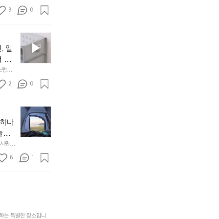
만
도
멀
아도 시
저히 
든
3
0
이
착했습니
👌🏼
설계했
지
손으로
동
1
중
필
0
인
요
년
. 일
차
한
이
안
서 만
것
넘
에
스럽게
만,
었
서
오
군
2
0
도
래
요.
누
사
릿
구
3
용
지
나
년
할
의
야하나
잠
만
수
초
에
놀기
에
있
기
들
하면서
 시원하
방
도
제
기
동네에서 
점 
문
록.
6
품
1
터 해변
까
 철수
한
가
인
지
6
볍
‘R
조
월
지
지
금
의
만
퍼
시
서
충
지
간
포
분
갑’입
사하는 특별한 장소입니
이