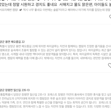
잡았는데 정말 시원하고 경치도 좋네요  서해치고 물도 맑은편, 아이들도 
 넘 짧게 느껴지네요  .1박 1동 1만원 (수금은 7시쯤, 동네에서 관리) .수금
 서포리해변 캠핑! 🏕 역시 너무 좋네요 이번에는 솔밭?이라고 해야하나 여기에 자리를 잡았는데 정말
고 물도 맑은편, 아이들도 놀기 좋고 1박 2일은 넘 짧게 느껴지네요  .1박 1동 1만원 (수금은 7시쯤, 
를 1개씩 나누어줌 .솔밭에 바로 화장실있음 .5분거리 cu .2분거리 음식
물.쓰레기봉투를 1개씩 나누어줌 .솔밭에 바로 화장실있음 .5분거리 cu .2분거리 음식점  항구에서부
해변까지 버스도 다니네요 ㅎㅎㅎ 아이들 엄청 좋아하네요 점심쯤도착해서
ㅎㅎㅎ 아이들 엄청 좋아하네요 점심쯤도착해서 철수할때까지 물놀이 3타임이나 했네요 ⛱️
3타임이나 했네요 ⛱️
군 용면 해오름길 22
별시 담양군 용면 해오름길 22에 위치한 하이글루는 자연과 함께하는 캠핑의 진정한 즐거움을 선
고 평화로운 숲속에서 조용히 힐링할 수 있는 공간이 널리 펼쳐져 있다는 점입니다. 하이글루는 최근 들
기 명소로, 사계절 내내 다양한 액티비티로 방문객들을 맞이합니다. 특히, 하이글루의 독특한 시설인 
하며, 캠핑의 매력을 한층 더해 줍니다. 밖에서는 자연의 소리를 들으며, 내부에서는 편안한 침대에서
루어집니다. 이곳의 장점은 또 다른 캠핑의 매력인 바베큐 파티를 즐길 수 있는 공간이 마련되어 있어 
다는 것입니다. 또한, 하이글루 인근에는 다양한 트레킹 코스와 자전거 도로가 있어 아웃도어 활동을 좋
. 담양의 아름다운 자연과 함께, 건강한 레저 활동을 즐기며 행복한 캠핑 경험을 쌓으실 수 있습니다
 따뜻한 햇살과 함께하는 아침, 상징적인 담양의 죽녹원과 함께 어우러진 저녁, 그리고 고요한 밤하늘
분의 캠핑 여행을 더욱 특별하게 만들어 줄 것입니다.  인기 정도: ★★★★★
 창평면 일산길 235-13
합특별시 담양군 창평면 일산길 235-13  포레스트 창평은 자연의 품속에서 진정한 휴식을 찾고 싶
운 전라남도의 산악지대에 위치한 이 캠핑장은 푸른 숲과 맑은 계곡이 어우러진 경치로 방문객을 맞이
 덕분에 가족, 친구, 연인과 함께 특별한 순간을 만들어갈 수 있는 최적의 공간이 됩니다.  포레스트 
공하는 캠핑장으로, 현지에서만 느낄 수 있는 자연의 맛을 경험할 수 있습니다. 또한, 다양한 트레킹
의 짜릿함을 누릴 수 있도록 만들어졌습니다. 저녁에는 별빛 아래에서 바베큐 파티를 즐기거나, 잔잔한