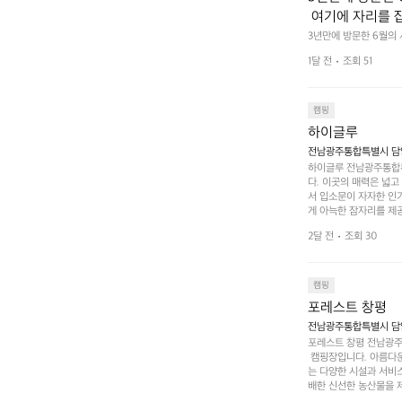
 여기에 자리를 
 좋고 1박 2일은
3년만에 방문한 6월의
고 경치도 좋네요  서해치
 음식물.쓰레기봉투
1달 전
조회 51
관리) .수금하면서 음식
 항구에서부터 
까지 버스도 다니네요 
할때까지 물놀이 
캠핑
하이글루
전남광주통합특별시 담양
하이글루 전남광주통합특
다. 이곳의 매력은 넓
서 입소문이 자자한 인
게 아늑한 잠자리를 제공
 있는 완벽한 조화가 이
2달 전
조회 30
은 시간을 보낼 수 있
조할 만한 장소가 됩니다
 순간을 만끽해보세요.
 나누는 이야기들은 여러
캠핑
포레스트 창평
전남광주통합특별시 담양군
포레스트 창평 전남광주통
 캠핑장입니다. 아름다
는 다양한 시설과 서비스
배한 신선한 농산물을 제
 캠퍼들이 탐험과 모험