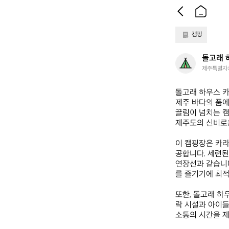
캠핑
돌
돌고래 
고
제주특별자치
래
하
돌고래 하우스 카라
우
제주 바다의 품에
스
끌림이 넘치는 캠
카
제주도의 신비로운
라
반
이 캠핑장은 카라
공합니다. 세련된
연장선과 같습니다
를 즐기기에 최적
또한, 돌고래 하
락 시설과 아이들
소통의 시간을 제