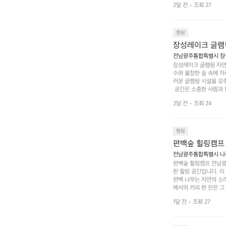
2달 전
조회 27
은 숙면을 취할 수 있는
 놀 수 있는 놀이시설
트 창평의 매력 중 하나
순한 캠핑 그 이상을 제
캠핑
장성레이크 글램
전남광주통합특별시 장성
장성레이크 글램핑 자연
수와 울창한 숲 속에 자
러운 글램핑 시설을 갖
 공간은 소중한 사람과 
 액티비티를 즐기기에 
2달 전
조회 24
하는 시간이 될 것입니
 미각을 만족시켜 줍니다
입니다. 주말이면 방문
 사람들과 함께하세요.
캠핑
도: ★★★★★
편백숲 힐링캠프
전남광주통합특별시 나주
편백숲 힐링캠프 전남광
한 힐링 공간입니다. 이
편백 나무는 자연의 소
에서의 커피 한 잔은 
론 친구나 연인과 함께 
1달 전
조회 27
 기회도 많은데, 자전
빛 아래서 시간을 보내
며, 깨끗하고 잘 관리된