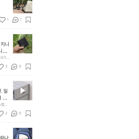
모
자
토
연
솔
속
1
1
캠
에
서
😌
의
☺️
이
휴
미
걸
 지니
식
니
처
에
미
다. 
음
서
니
않는 
크기,
만
도
멀
아도 시
저히 
든
3
0
이
착했습니
👌🏼
설계했
지
손으로
동
1
중
필
0
인
요
년
. 일
차
한
이
안
서 만
것
넘
에
스럽게
만,
었
서
오
군
2
0
도
래
요.
누
사
릿
구
3
용
지
나
년
할
의
야하나
잠