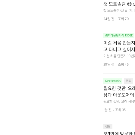
첫 모토솔캠 😌☺
첫 모토솔캠 😌☺️ 미니
24일 전
조회 70
릿지마운틴기어 RIDGE
이걸 처음 만든지 
고 다니고 싶어지
 예를 들자면 일
이걸 처음 만든지 10년
 무게, 형태, 색감 사
것. R 지퍼 지
29일 전
조회 45
야에 걸리적거리지 않는
집착했습니다. 튼
다. 튼튼한 내구도와 넉
 만져보며 경험해 보시
습니다.  이 디
Kineticworks
캠핑
필요한 것만, 오
상과 아웃도어의 
나보세요.
필요한 것만, 오래 사
 이어주는 RIDGE MO
1달 전
조회 35
캠핑
3년만에 방문한 