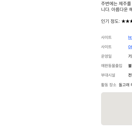
주변에는 제주를 
니다. 아름다운 
인기 정도: ★★
사이트
ht
사이트
0
운영일
기
애완동물출입
불
부대시설
전
활동 장소
돌고래 