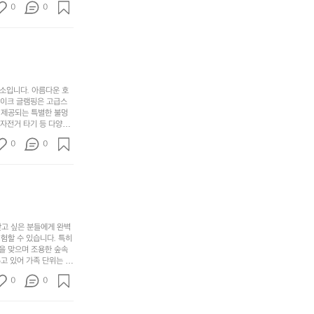
디
싶
는
이
0
0
히 어린이들은 안전하게
자
어
차
번
 탐험하는 재미도 포레스
인.
지
분
에
. 포레스트 창평은 단
일
는
★★★★★
하
는
상
물
게
솔
과
건
눈
밭?
아
에
을
이
소입니다. 아름다운 호
웃
는
가
라
레이크 글램핑은 고급스
도
크
려
고
 제공되는 특별한 불멍
어
기,
보
 자전거 타기 등 다양한
해
의
무
께 소중한 추억을 창출
세
야
0
0
경
다양한 요리를 제공하여
게,
요.
하
고 있는 캠핑장 중 하나
계
형
마
나
에서 가족 및 사랑하는
를
태,
치
여
김하였습니다. 인기 정
자
색
암
기
연
감
막
에
스
사
커
자
럽
이
찾고 싶은 분들에게 완벽
튼
리
할 수 있습니다. 특히 
게
의
을
를
을 맞으며 조용한 숲속
이
아
조
잡
고 있어 가족 단위는 물
어
주
용
았
티비티를 즐길 수 있는
주
미
0
0
 캠프파이어를 즐기며 별
히
는
는
묘
최우선으로 생각하고 있으
내
데
미가 됩니다. 자연과의
R
한
리
정