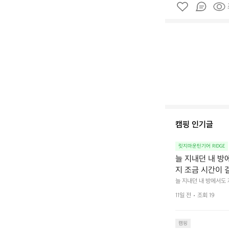
캠핑 인기글
릿지마운틴기어 RIDGE
늘 지내던 내 방
지 조금 시간이 
을 조용히 내리듯이
늘 지내던 내 방에서도
다.  그럴 때는 차분하게
를 차단하고, 얼
11일 전
조회 19
줍니다.  차가운 공기를
이 됩니다.  안녕
히 주무세요.
캠핑