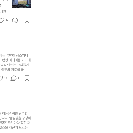
만
수
초
에
놀기
에
있
기
들
하면서
 시원하
방
도
제
기
동네에서 
점 
문
록.
6
품
1
터 해변
까
 철수
한
가
인
지
6
볍
‘R
조
월
지
지
금
의
만
퍼
시
서
충
지
간
포
분
갑’입
사하는 특별한 장소입니
이
리
하
니
어 캠핑 마니아들 사이에
걸
해
글램핑 텐트는 고객들에
고,
다.
리
 하루의 피로를 풀 수
변
단
일
는
친구나 가족과 함께 좋
캠
순
상
0
순
0
아하는 이들에게 더욱 참
핑!
하
에
간
. 하이글루에서 특별한
지
서
🏕
 아래에서 별을 바라보며
이
만
늘
있
역
부
지
습
시
족
니
니
너
하
고
다.
무
은 이들을 위한 완벽한
지
다
그
좋
합니다. 캠핑장을 구성하
않
니
창평은 주말마다 직접 재
럴
네
은
고
 코스와 자전거 도로는
때
요
 계곡 소리를 들으며 깊