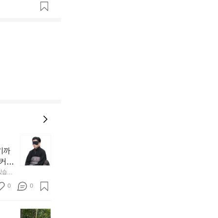
늘
지
기까
내
 커튼
던
 공기
있습니
내
근히 감싸
의 밤
방
0
0
  안녕
에
서
첫
도