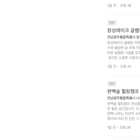
 캠퍼들이 탐험과 모험
2달 전
조회 28
은 숙면을 취할 수 있는
 놀 수 있는 놀이시설
트 창평의 매력 중 하나
순한 캠핑 그 이상을 제
캠핑
장성레이크 글램
전남광주통합특별시 장성
장성레이크 글램핑 자연
수와 울창한 숲 속에 자
러운 글램핑 시설을 갖
 공간은 소중한 사람과 
 액티비티를 즐기기에 
2달 전
조회 24
하는 시간이 될 것입니
 미각을 만족시켜 줍니다
입니다. 주말이면 방문
 사람들과 함께하세요.
캠핑
도: ★★★★★
편백숲 힐링캠프
전남광주통합특별시 나주
편백숲 힐링캠프 전남광
한 힐링 공간입니다. 이
편백 나무는 자연의 소
에서의 커피 한 잔은 
론 친구나 연인과 함께 
1달 전
조회 28
 기회도 많은데, 자전
빛 아래서 시간을 보내
며, 깨끗하고 잘 관리된