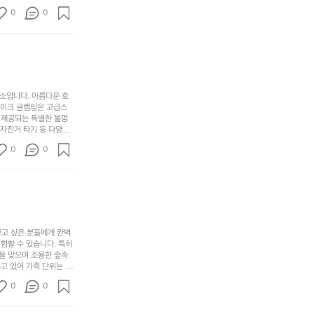
 계곡 소리를 들으며 깊
디
싶
는
이
0
0
히 어린이들은 안전하게
자
어
차
번
 탐험하는 재미도 포레스
인.
지
분
에
. 포레스트 창평은 단
일
는
★★★★★
하
는
상
물
게
솔
과
건
눈
밭?
아
에
을
이
소입니다. 아름다운 호
웃
는
가
라
레이크 글램핑은 고급스
도
크
려
고
 제공되는 특별한 불멍
어
기,
보
 자전거 타기 등 다양한
해
의
무
께 소중한 추억을 창출
세
야
0
0
경
다양한 요리를 제공하여
게,
요.
하
고 있는 캠핑장 중 하나
계
형
마
나
에서 가족 및 사랑하는
를
태,
치
여
김하였습니다. 인기 정
자
색
암
기
연
감
막
에
스
사
커
자
럽
이
찾고 싶은 분들에게 완벽
튼
리
할 수 있습니다. 특히 
게
의
을
를
을 맞으며 조용한 숲속
이
아
조
잡
고 있어 가족 단위는 물
어
주
용
았
티비티를 즐길 수 있는
주
미
0
0
 캠프파이어를 즐기며 별
히
는
는
묘
최우선으로 생각하고 있으
내
데
미가 됩니다. 자연과의
R
한