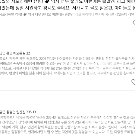
6월의 서포리해변 캠핑! 🏕 역시 너무 좋네요 이번에는 솔밭?이라고 해
잡았는데 정말 시원하고 경치도 좋네요  서해치고 물도 맑은편, 아이들도 
 넘 짧게 느껴지네요  .1박 1동 1만원 (수금은 7시쯤, 동네에서 관리) .수금
 서포리해변 캠핑! 🏕 역시 너무 좋네요 이번에는 솔밭?이라고 해야하나 여기에 자리를 잡았는데 정말
고 물도 맑은편, 아이들도 놀기 좋고 1박 2일은 넘 짧게 느껴지네요  .1박 1동 1만원 (수금은 7시쯤, 
를 1개씩 나누어줌 .솔밭에 바로 화장실있음 .5분거리 cu .2분거리 음식
물.쓰레기봉투를 1개씩 나누어줌 .솔밭에 바로 화장실있음 .5분거리 cu .2분거리 음식점  항구에서부
해변까지 버스도 다니네요 ㅎㅎㅎ 아이들 엄청 좋아하네요 점심쯤도착해서
ㅎㅎㅎ 아이들 엄청 좋아하네요 점심쯤도착해서 철수할때까지 물놀이 3타임이나 했네요 ⛱️
3타임이나 했네요 ⛱️
군 용면 해오름길 22
별시 담양군 용면 해오름길 22에 위치한 하이글루는 자연과 함께하는 캠핑의 진정한 즐거움을 선
고 평화로운 숲속에서 조용히 힐링할 수 있는 공간이 널리 펼쳐져 있다는 점입니다. 하이글루는 최근 들
기 명소로, 사계절 내내 다양한 액티비티로 방문객들을 맞이합니다. 특히, 하이글루의 독특한 시설인 
하며, 캠핑의 매력을 한층 더해 줍니다. 밖에서는 자연의 소리를 들으며, 내부에서는 편안한 침대에서
루어집니다. 이곳의 장점은 또 다른 캠핑의 매력인 바베큐 파티를 즐길 수 있는 공간이 마련되어 있어 
다는 것입니다. 또한, 하이글루 인근에는 다양한 트레킹 코스와 자전거 도로가 있어 아웃도어 활동을 좋
. 담양의 아름다운 자연과 함께, 건강한 레저 활동을 즐기며 행복한 캠핑 경험을 쌓으실 수 있습니다
 따뜻한 햇살과 함께하는 아침, 상징적인 담양의 죽녹원과 함께 어우러진 저녁, 그리고 고요한 밤하늘
분의 캠핑 여행을 더욱 특별하게 만들어 줄 것입니다.  인기 정도: ★★★★★
 창평면 일산길 235-13
합특별시 담양군 창평면 일산길 235-13  포레스트 창평은 자연의 품속에서 진정한 휴식을 찾고 싶
운 전라남도의 산악지대에 위치한 이 캠핑장은 푸른 숲과 맑은 계곡이 어우러진 경치로 방문객을 맞이
 덕분에 가족, 친구, 연인과 함께 특별한 순간을 만들어갈 수 있는 최적의 공간이 됩니다.  포레스트 
공하는 캠핑장으로, 현지에서만 느낄 수 있는 자연의 맛을 경험할 수 있습니다. 또한, 다양한 트레킹