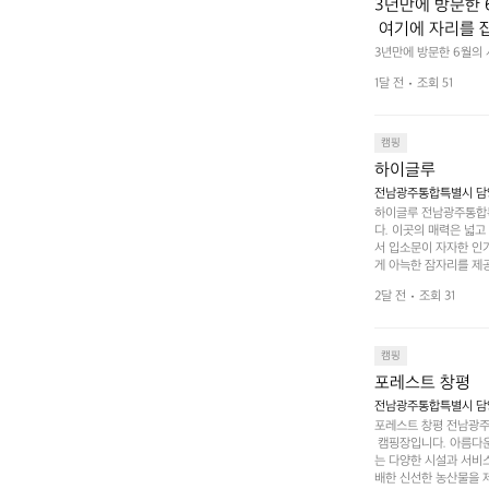
3년만에 방문한 
 여기에 자리를 
 좋고 1박 2일은
3년만에 방문한 6월의
고 경치도 좋네요  서해치
 음식물.쓰레기봉투
1달 전
조회 51
관리) .수금하면서 음식
 항구에서부터 
까지 버스도 다니네요 
할때까지 물놀이 
캠핑
하이글루
전남광주통합특별시 담양
하이글루 전남광주통합특
다. 이곳의 매력은 넓
서 입소문이 자자한 인
게 아늑한 잠자리를 제공
 있는 완벽한 조화가 이
2달 전
조회 31
은 시간을 보낼 수 있
조할 만한 장소가 됩니다
 순간을 만끽해보세요.
 나누는 이야기들은 여러
캠핑
포레스트 창평
전남광주통합특별시 담양군
포레스트 창평 전남광주통
 캠핑장입니다. 아름다
는 다양한 시설과 서비스
배한 신선한 농산물을 제