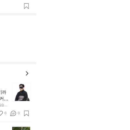
늘
지
기까
내
 커튼
던
 공기
있습니
내
근히 감싸
의 밤
방
0
0
  안녕
에
서
첫
도