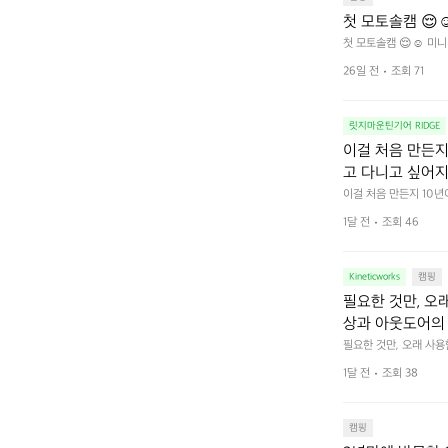
첫 모토솔캠 😌☺
첫 모토솔캠 😌☺️ 미니
26일 전
조회 71
릿지마운틴기어 RIDGE
이걸 처음 만든지 
고 다니고 싶어지
 예를 들자면 일
이걸 처음 만든지 10년
 무게, 형태, 색감 사
것. R 지퍼 지
1달 전
조회 46
야에 걸리적거리지 않는
집착했습니다. 튼
다. 튼튼한 내구도와 넉
 만져보며 경험해 보시
습니다.  이 디
Kineticworks
캠핑
필요한 것만, 오
상과 아웃도어의 
나보세요.
필요한 것만, 오래 사
 이어주는 RIDGE MO
1달 전
조회 38
캠핑