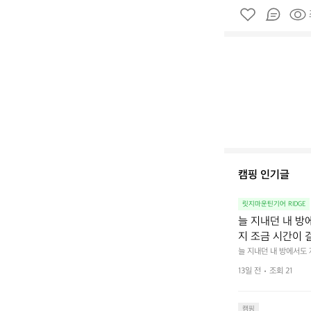
캠핑 인기글
릿지마운틴기어 RIDGE
늘 지내던 내 방
지 조금 시간이 
을 조용히 내리듯이
늘 지내던 내 방에서도
다.  그럴 때는 차분하게
를 차단하고, 얼
13일 전
조회 21
줍니다.  차가운 공기를
이 됩니다.  안녕
히 주무세요.
캠핑