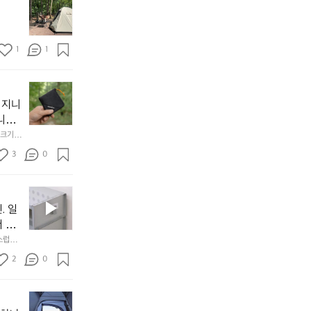
모
자
토
연
솔
속
1
1
캠
에
서
😌
의
☺️
이
휴
미
걸
 지니
식
니
처
에
미
다. 
음
서
니
않는 
크기,
만
도
멀
아도 시
저히 
든
3
0
이
착했습니
👌🏼
설계했
지
손으로
동
1
중
필
0
인
요
년
. 일
차
한
이
안
서 만
것
넘
에
스럽게
만,
었
서
오
군
2
0
도
래
요.
누
사
릿
구
3
용
지
나