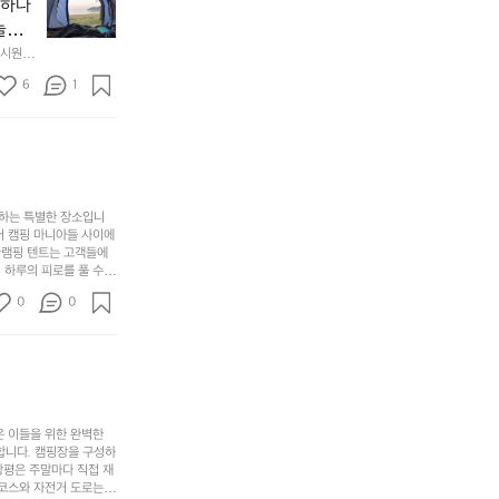
년
할
의
야하나
잠
만
수
초
에
놀기
에
있
기
들
하면서
 시원하
방
도
제
기
동네에서 
점 
문
록.
6
품
1
터 해변
까
 철수
한
가
인
지
6
볍
‘R
조
월
지
지
금
의
만
퍼
시
서
충
지
간
포
분
갑’입
사하는 특별한 장소입니
이
리
하
니
어 캠핑 마니아들 사이에
걸
해
글램핑 텐트는 고객들에
고,
다.
리
 하루의 피로를 풀 수
변
단
일
는
친구나 가족과 함께 좋
캠
순
상
0
순
0
아하는 이들에게 더욱 참
핑!
하
에
간
. 하이글루에서 특별한
지
서
🏕
 아래에서 별을 바라보며
이
만
늘
있
역
부
지
습
시
족
니
니
너
하
고
다.
무
은 이들을 위한 완벽한
지
다
그
좋
합니다. 캠핑장을 구성하
않
니
창평은 주말마다 직접 재
럴
네
은
고
 코스와 자전거 도로는
때
요