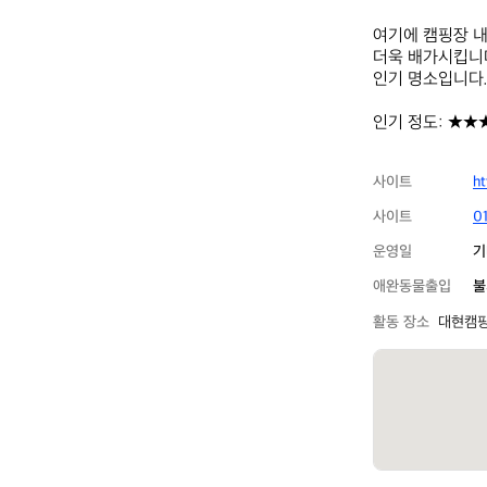
여기에 캠핑장 내
더욱 배가시킵니다
인기 명소입니다.

인기 정도: ★★
사이트
ht
사이트
0
운영일
기
애완동물출입
불
활동 장소
대현캠