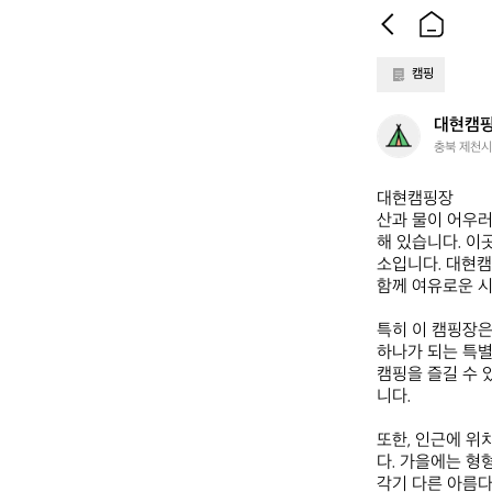
캠핑
대
대현캠
현
충북 제천시
캠
핑
대현캠핑장  

장
산과 물이 어우러
해 있습니다. 이
소입니다. 대현캠
함께 여유로운 시
특히 이 캠핑장은
하나가 되는 특별
캠핑을 즐길 수 
니다.

또한, 인근에 
다. 가을에는 형
각기 다른 아름다