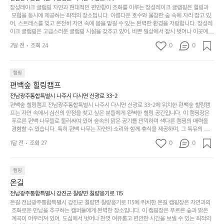
아
에
을
이
적으로 재방문하는 이들이 많아 인기가 날로 상승하고 있습니다. 포레스트 창평은 단순한 캠
장성레이크 글램핑 자연과 현대적인 편안함이 조화를 이루는 장성레이크 글램핑은 힐링과
웃
는
가
라
핑 그 이상을 제공하며, 자연을 사랑하는 모든 이들에게 꼭 한번 경험해봐야 할 장소로 자리
 모험을 동시에 제공하는 최적의 장소입니다. 아름다운 호수와 울창한 숲 속에 자리 잡고 있
도
크
려
잡았습니다.  인기 정도: ★★★★★
고
어, 스트레스를 잊고 온전히 자연 속에 몸을 맡길 수 있는 완벽한 환경을 자랑합니다. 장성레
어
기,
보
이크 글램핑은 고급스러운 글램핑 시설을 갖추고 있어, 바쁜 일상에서 잠시 벗어나 이곳에
해
의
무
 오면 사치스러운 휴식이 가능해집니다. 독립된 텐트에서 제공되는 특별한 불멍 공간은 소중
세
야
2달 전
조회 24
0
0
경
한 사람과 함께 따뜻한 이야기를 나눌 수 있는 소중한 시간을 만들어 줍니다. 또한, 주변의 자
게,
요.
하
연 환경은 하이킹과 자전거 타기 등 다양한 액티비티를 즐기기에 그야말로 완벽한 조건을 갖
계
형
마
나
추고 있습니다. 이곳에서의 캠핑은 단순한 숙박이 아닌, 가족과 친구들과 함께 소중한 추억
를
태,
치
여
을 창출하는 시간이 될 것입니다. 특히 식사를 좋아하는 분들에게는 매주 특별한 바비큐 파
캠핑
자
색
암
기
티와 지역에서 나는 신선한 재료로 만든 다양한 요리를 제공하여 미각을 만족시켜 줍니다. 
편백숲 힐링캠프
연
감
 장성레이크 글램핑은 그 아름다운 경관과 최고 품질의 시설 덕분에 최근 몇 년 사이에 특히
막
에
스
사
 주목받고 있는 캠핑장 중 하나입니다. 주말이면 방문객이 가득해 예약이 빠르게 차는 만큼
전남광주통합특별시 나주시 다시면 신광로 33-2
커
자
 미리 일정을 계획하시는 것이 좋습니다. 나만의 프라이빗한 공간에서 가족 및 사랑하는 사
럽
이
편백숲 힐링캠프 전남광주통합특별시 나주시 다시면 신광로 33-2에 위치한 편백숲 힐링캠
튼
리
람들과 함께하세요. 당신의 대자연 속 힐링을 기다리는 장성레이크 글램핑은 언젠가 반드시
프는 자연 속에서 심신의 안정을 찾고 싶은 분들에게 완벽한 힐링 공간입니다. 이 캠핑장은
게
의
을
를
 방문해봐야 할 명소로 자리매김하였습니다. 인기 정도: ★★★★★
 푸르른 편백 나무들로 둘러싸여 있어 숲속의 맑은 공기를 만끽하며 색다른 캠핑의 매력을
이
아
조
잡
 경험할 수 있습니다. 특히 편백 나무는 자연의 소리와 함께 휴식을 제공하며, 그 특유의 아로
어
주
용
았
마향이 심리적 안정감을 가져다줍니다. 이곳에서 아침 햇살을 맞으며 조용한 숲속에서의 커
주
미
1달 전
조회 27
0
0
피 한 잔은 그 어떤 도시의 카페에서 느끼기 힘든 특별함을 선사합니다. 편백숲 힐링캠프는
히
는
는
묘
 다양한 숙소 타입을 갖추고 있어 가족 단위는 물론 친구나 연인과 함께 더욱 기억에 남는 특
내
데
별한 시간을 보낼 수 있습니다. 주변에는 자전거 도로와 하이킹 트레일이 있어 액티비티를
R
한
리
정
 즐길 수 있는 기회도 많은데, 자전거를 타거나 숲속을 거닐며 다양한 생태계를 체험해보는
I
캠핑
밸
듯
말
 것도 일상의 스트레스를 잊게 해줍니다. 또한, 캠프파이어를 즐기며 별빛 아래서 시간을 보
D
런
온길
이.
시
내는 것은 일상에서 벗어나 새로운 여유를 찾는 방법입니다. 운영자는 항상 방문객의 편안함
G
스
P
과 안전을 최우선으로 생각하고 있으며, 깨끗하고 잘 관리된 시설을 자랑합니다. 가족들이
원
전남광주통합특별시 강진군 칠량면 칠량옹기로 115
E
가
 함께하는 모닥불 구이 파티나 친구들과의 캠핑 퀴즈도 놓칠 수 없는 재미가 됩니다. 자연과
o
온길 전남광주통합특별시 강진군 칠량면 칠량옹기로 115에 위치한 온길 캠핑장은 자연과의
하
M
의 조화 속에서 힐링할 수 있는 편백숲 힐링캠프는 현대인의 바쁜 일상에서 벗어나 소중한
존
 조화로운 만남을 추구하는 캠퍼들에게 완벽한 장소입니다. 이 캠핑장은 푸르른 숲과 맑은
l
고
 시간을 가지고 싶은 분들에게 특히 추천드립니다. 지금 바로 나주로 떠나 여유로움과 행복
O
 계곡이 어우러져 있어, 도심에서 벗어나 한껏 여유롭고 편안한 시간을 보낼 수 있는 최적의
재
a
경