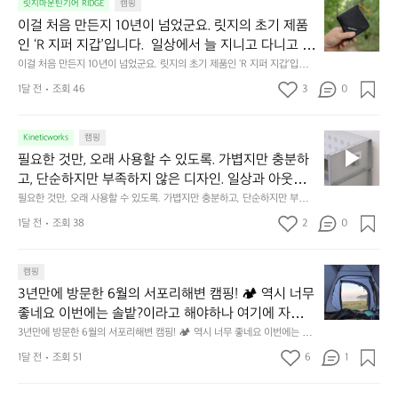
이
릿지마운틴기어 RIDGE
캠핑
휴
미
걸
이걸 처음 만든지 10년이 넘었군요. 릿지의 초기 제품
식
니
처
에
미
인 ‘R 지퍼 지갑’입니다.  일상에서 늘 지니고 다니고 싶
음
서
니
어지는 물건에는 크기, 무게, 형태, 색감 사이의 아주 미
이걸 처음 만든지 10년이 넘었군요. 릿지의 초기 제품인 ‘R 지퍼 지갑’입니
만
도
멀
다.  일상에서 늘 지니고 다니고 싶어지는 물건에는 크기, 무게, 형태, 색감
묘한 밸런스가 존재합니다.  예를 들자면 일에 집중하
든
1달 전
조회 46
3
0
이
 사이의 아주 미묘한 밸런스가 존재합니다.  예를 들자면 일에 집중하느라 책
👌🏼
느라 책상 위 가장자리에 대충 걸쳐 놓아도 시야에 걸
지
상 위 가장자리에 대충 걸쳐 놓아도 시야에 걸리적거리지 않는 것. R 지퍼 지
동
갑은 바로 그 위화감 없는 균형감에서 출발했습니다.  그중에서도 슬림함에
1
리적거리지 않는 것. R 지퍼 지갑은 바로 그 위화감 없
중
 철저히 집착했습니다. 튼튼한 내구도와 넉넉한 수납력을 해치치 않는 선에
필
0
Kineticworks
캠핑
는 균형감에서 출발했습니다.  그중에서도 슬림함에 철
인
서, 가장 가볍고 얇게 설계했습니다.  이 디자인과 사용감은, 꼭 직접 손으로
요
년
필요한 것만, 오래 사용할 수 있도록. 가볍지만 충분하
차
저히 집착했습니다. 튼튼한 내구도와 넉넉한 수납력을
 만져보며 경험해 보시기를 바랍니다.
한
이
안
고, 단순하지만 부족하지 않은 디자인. 일상과 아웃도
 해치치 않는 선에서, 가장 가볍고 얇게 설계했습니다. 
것
넘
에
어의 경계를 자연스럽게 이어주는 RIDGE MOUNTAIN 
필요한 것만, 오래 사용할 수 있도록. 가볍지만 충분하고, 단순하지만 부족하
 이 디자인과 사용감은, 꼭 직접 손으로 만져보며 경험
만,
었
서
지 않은 디자인. 일상과 아웃도어의 경계를 자연스럽게 이어주는 RIDGE M
GEAR. 키네틱웍스에서 만나보세요.
해 보시기를 바랍니다.
오
군
1달 전
조회 38
2
0
OUNTAIN GEAR. 키네틱웍스에서 만나보세요.
도
래
요.
누
사
릿
구
3
용
캠핑
지
나
년
할
의
3년만에 방문한 6월의 서포리해변 캠핑! 🏕 역시 너무 
잠
만
수
초
에
좋네요 이번에는 솔밭?이라고 해야하나 여기에 자리를 
에
있
기
들
잡았는데 정말 시원하고 경치도 좋네요  서해치고 물도 
3년만에 방문한 6월의 서포리해변 캠핑! 🏕 역시 너무 좋네요 이번에는 솔
방
도
제
기
밭?이라고 해야하나 여기에 자리를 잡았는데 정말 시원하고 경치도 좋네요 
맑은편, 아이들도 놀기 좋고 1박 2일은 넘 짧게 느껴지
문
록.
1달 전
조회 51
6
품
1
 서해치고 물도 맑은편, 아이들도 놀기 좋고 1박 2일은 넘 짧게 느껴지네요  .
까
네요  .1박 1동 1만원 (수금은 7시쯤, 동네에서 관리) .수
한
가
인
1박 1동 1만원 (수금은 7시쯤, 동네에서 관리) .수금하면서 음식물.쓰레기봉
지
투를 1개씩 나누어줌 .솔밭에 바로 화장실있음 .5분거리 cu .2분거리 음식점  
6
금하면서 음식물.쓰레기봉투를 1개씩 나누어줌 .솔밭에 
볍
‘R
조