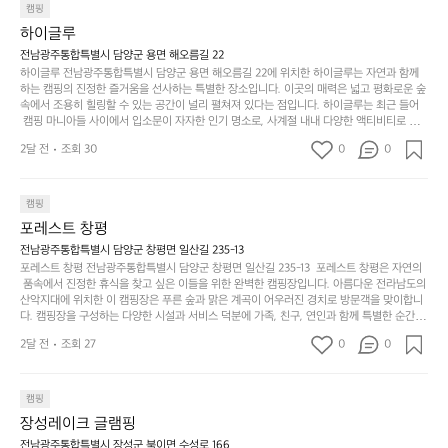
항구에서부터 해변까지 버스도 다니네요 ㅎㅎㅎ 아이들 엄청 좋아하네요 점
월
캠핑
지
지
바로 화장실있음 .5분거리 cu .2분거리 음식점  항구에
금
심쯤도착해서 철수할때까지 물놀이 3타임이나 했네요 ⛱️
의
만
퍼
하이글루
서부터 해변까지 버스도 다니네요 ㅎㅎㅎ 아이들 엄청
시
서
충
지
간
전남광주통합특별시 담양군 용면 해오름길 22
 좋아하네요 점심쯤도착해서 철수할때까지 물놀이 3
포
분
갑’입
하이글루 전남광주통합특별시 담양군 용면 해오름길 22에 위치한 하이글루는 자연과 함께
이
타임이나 했네요 ⛱️
리
하
니
하는 캠핑의 진정한 즐거움을 선사하는 특별한 장소입니다. 이곳의 매력은 넓고 평화로운 숲
걸
해
속에서 조용히 힐링할 수 있는 공간이 널리 펼쳐져 있다는 점입니다. 하이글루는 최근 들어
고,
다.
리
 캠핑 마니아들 사이에서 입소문이 자자한 인기 명소로, 사계절 내내 다양한 액티비티로 방
변
단
일
는
문객들을 맞이합니다. 특히, 하이글루의 독특한 시설인 글램핑 텐트는 고객들에게 아늑한 잠
캠
순
상
2달 전
조회 30
0
순
0
자리를 제공하며, 캠핑의 매력을 한층 더해 줍니다. 밖에서는 자연의 소리를 들으며, 내부에
핑!
하
에
간
서는 편안한 침대에서 하루의 피로를 풀 수 있는 완벽한 조화가 이루어집니다. 이곳의 장점
지
서
🏕
은 또 다른 캠핑의 매력인 바베큐 파티를 즐길 수 있는 공간이 마련되어 있어 친구나 가족과
이
만
 함께 좋은 시간을 보낼 수 있다는 것입니다. 또한, 하이글루 인근에는 다양한 트레킹 코스와
늘
캠핑
있
역
 자전거 도로가 있어 아웃도어 활동을 좋아하는 이들에게 더욱 참조할 만한 장소가 됩니다.
부
지
습
시
포레스트 창평
 담양의 아름다운 자연과 함께, 건강한 레저 활동을 즐기며 행복한 캠핑 경험을 쌓으실 수 있
족
니
니
너
습니다. 하이글루에서 특별한 순간을 만끽해보세요. 따뜻한 햇살과 함께하는 아침, 상징적인 
전남광주통합특별시 담양군 창평면 일산길 235-13
하
고
다.
무
담양의 죽녹원과 함께 어우러진 저녁, 그리고 고요한 밤하늘 아래에서 별을 바라보며 나누는 
포레스트 창평 전남광주통합특별시 담양군 창평면 일산길 235-13  포레스트 창평은 자연의
지
다
이야기들은 여러분의 캠핑 여행을 더욱 특별하게 만들어 줄 것입니다.  인기 정도: ★★★★
그
좋
 품속에서 진정한 휴식을 찾고 싶은 이들을 위한 완벽한 캠핑장입니다. 아름다운 전라남도의 
않
니
★
산악지대에 위치한 이 캠핑장은 푸른 숲과 맑은 계곡이 어우러진 경치로 방문객을 맞이합니
럴
네
은
고
다. 캠핑장을 구성하는 다양한 시설과 서비스 덕분에 가족, 친구, 연인과 함께 특별한 순간을
때
요
 만들어갈 수 있는 최적의 공간이 됩니다.  포레스트 창평은 주말마다 직접 재배한 신선한 농
디
싶
는
이
2달 전
조회 27
0
0
산물을 제공하는 캠핑장으로, 현지에서만 느낄 수 있는 자연의 맛을 경험할 수 있습니다. 또
자
어
차
번
한, 다양한 트레킹 코스와 자전거 도로는 캠퍼들이 탐험과 모험의 짜릿함을 누릴 수 있도록
인.
지
분
에
 만들어졌습니다. 저녁에는 별빛 아래에서 바베큐 파티를 즐기거나, 잔잔한 계곡 소리를 들
일
는
으며 깊은 숙면을 취할 수 있는 기회를 제공합니다.  이곳은 자연과의 완벽한 조화를 이루며,
하
는
캠핑
상
물
 다채로운 야외 활동을 제공합니다. 특히 어린이들은 안전하게 놀 수 있는 놀이시설이 마련
게
솔
장성레이크 글램핑
되어 있어 부모님들과 함께 즐거운 시간을 보낼 수 있습니다. 주변의 다양한 관광지와 먹거
과
건
눈
밭?
리를 탐험하는 재미도 포레스트 창평의 매력 중 하나입니다.  또한, 캠핑장을 방문한 후 지속
전남광주통합특별시 장성군 북이면 수성로 166