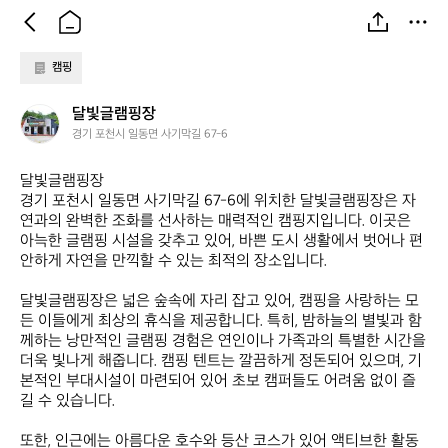
캠핑
달
달빛글램핑장
빛
경기 포천시 일동면 사기막길 67-6
글
램
달빛글램핑장  

핑
경기 포천시 일동면 사기막길 67-6에 위치한 달빛글램핑장은 자
장
연과의 완벽한 조화를 선사하는 매력적인 캠핑지입니다. 이곳은 
아늑한 글램핑 시설을 갖추고 있어, 바쁜 도시 생활에서 벗어나 편
안하게 자연을 만끽할 수 있는 최적의 장소입니다. 

달빛글램핑장은 넓은 숲속에 자리 잡고 있어, 캠핑을 사랑하는 모
든 이들에게 최상의 휴식을 제공합니다. 특히, 밤하늘의 별빛과 함
께하는 낭만적인 글램핑 경험은 연인이나 가족과의 특별한 시간을 
더욱 빛나게 해줍니다. 캠핑 텐트는 깔끔하게 정돈되어 있으며, 기
본적인 부대시설이 마련되어 있어 초보 캠퍼들도 어려움 없이 즐
길 수 있습니다.

또한, 인근에는 아름다운 호수와 등산 코스가 있어 액티브한 활동