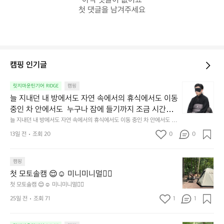
아직 댓글이 없어요

첫 댓글을 남겨주세요
캠핑 인기글
늘
릿지마운틴기어 RIDGE
캠핑
지
늘 지내던 내 방에서도 자연 속에서의 휴식에서도 이동 
내
중인 차 안에서도  누구나 잠에 들기까지 조금 시간이
던
 걸리는 순간이 있습니다.  그럴 때는 차분하게 눈을 가
늘 지내던 내 방에서도 자연 속에서의 휴식에서도 이동 중인 차 안에서도  누
내
구나 잠에 들기까지 조금 시간이 걸리는 순간이 있습니다.  그럴 때는 차분하
려보세요. 마치 암막 커튼을 조용히 내리듯이.  Polarte
방
13일 전
조회 20
0
0
게 눈을 가려보세요. 마치 암막 커튼을 조용히 내리듯이.  Polartec® Wind
c® Wind Pro™의 온기가 눈가를 포근히 감싸줍니다. 
에
 Pro™의 온기가 눈가를 포근히 감싸줍니다.  차가운 공기를 차단하고, 얼굴
에 밀착하여 빛을 막아줍니다.  이 슬립 웜을 쓰는 것만으로 그곳은 나만의
서
 차가운 공기를 차단하고, 얼굴에 밀착하여 빛을 막아
 밤이 됩니다.  안녕히 주무세요.
첫
도
캠핑
줍니다.  이 슬립 웜을 쓰는 것만으로 그곳은 나만의 밤
모
자
첫 모토솔캠 😌☺️ 미니미니멀👌🏼
이 됩니다.  안녕히 주무세요.
토
연
첫 모토솔캠 😌☺️ 미니미니멀👌🏼
솔
속
25일 전
조회 71
1
1
캠
에
서
😌
의
☺️