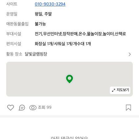
사이트
010-9030-3294
운영일
평일, 주말
애완동물출입
불가능
부대시설
전기,무선인터넷,장작판매,온수,물놀이장,놀이터,산책로
편의시설
화장실 1개/샤워실 1개/개수대 1개
활동 장소
달빛글램핑장
지도보기
조회 99