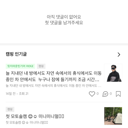
아직 댓글이 없어요

첫 댓글을 남겨주세요
캠핑 인기글
늘
릿지마운틴기어 RIDGE
캠핑
지
늘 지내던 내 방에서도 자연 속에서의 휴식에서도 이동 
내
중인 차 안에서도  누구나 잠에 들기까지 조금 시간이
던
 걸리는 순간이 있습니다.  그럴 때는 차분하게 눈을 가
늘 지내던 내 방에서도 자연 속에서의 휴식에서도 이동 중인 차 안에서도  누
내
구나 잠에 들기까지 조금 시간이 걸리는 순간이 있습니다.  그럴 때는 차분하
려보세요. 마치 암막 커튼을 조용히 내리듯이.  Polarte
방
14일 전
조회 21
0
0
게 눈을 가려보세요. 마치 암막 커튼을 조용히 내리듯이.  Polartec® Wind
c® Wind Pro™의 온기가 눈가를 포근히 감싸줍니다. 
에
 Pro™의 온기가 눈가를 포근히 감싸줍니다.  차가운 공기를 차단하고, 얼굴
에 밀착하여 빛을 막아줍니다.  이 슬립 웜을 쓰는 것만으로 그곳은 나만의
서
 차가운 공기를 차단하고, 얼굴에 밀착하여 빛을 막아
 밤이 됩니다.  안녕히 주무세요.
첫
도
캠핑
줍니다.  이 슬립 웜을 쓰는 것만으로 그곳은 나만의 밤
모
자
첫 모토솔캠 😌☺️ 미니미니멀👌🏼
이 됩니다.  안녕히 주무세요.
토
연
첫 모토솔캠 😌☺️ 미니미니멀👌🏼
솔
속