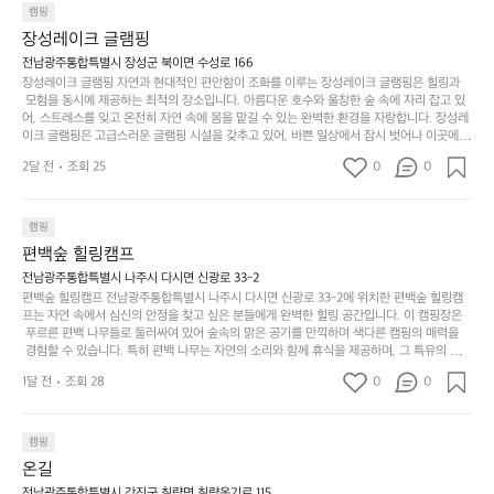
일
는
으며 깊은 숙면을 취할 수 있는 기회를 제공합니다.  이곳은 자연과의 완벽한 조화를 이루며,
하
는
캠핑
상
물
 다채로운 야외 활동을 제공합니다. 특히 어린이들은 안전하게 놀 수 있는 놀이시설이 마련
게
솔
장성레이크 글램핑
되어 있어 부모님들과 함께 즐거운 시간을 보낼 수 있습니다. 주변의 다양한 관광지와 먹거
과
건
눈
밭?
리를 탐험하는 재미도 포레스트 창평의 매력 중 하나입니다.  또한, 캠핑장을 방문한 후 지속
전남광주통합특별시 장성군 북이면 수성로 166
아
에
을
이
적으로 재방문하는 이들이 많아 인기가 날로 상승하고 있습니다. 포레스트 창평은 단순한 캠
장성레이크 글램핑 자연과 현대적인 편안함이 조화를 이루는 장성레이크 글램핑은 힐링과
웃
는
가
라
핑 그 이상을 제공하며, 자연을 사랑하는 모든 이들에게 꼭 한번 경험해봐야 할 장소로 자리
 모험을 동시에 제공하는 최적의 장소입니다. 아름다운 호수와 울창한 숲 속에 자리 잡고 있
도
크
려
잡았습니다.  인기 정도: ★★★★★
고
어, 스트레스를 잊고 온전히 자연 속에 몸을 맡길 수 있는 완벽한 환경을 자랑합니다. 장성레
어
기,
보
이크 글램핑은 고급스러운 글램핑 시설을 갖추고 있어, 바쁜 일상에서 잠시 벗어나 이곳에
해
의
무
 오면 사치스러운 휴식이 가능해집니다. 독립된 텐트에서 제공되는 특별한 불멍 공간은 소중
세
야
2달 전
조회 25
0
0
경
한 사람과 함께 따뜻한 이야기를 나눌 수 있는 소중한 시간을 만들어 줍니다. 또한, 주변의 자
게,
요.
하
연 환경은 하이킹과 자전거 타기 등 다양한 액티비티를 즐기기에 그야말로 완벽한 조건을 갖
계
형
마
나
추고 있습니다. 이곳에서의 캠핑은 단순한 숙박이 아닌, 가족과 친구들과 함께 소중한 추억
를
태,
치
여
을 창출하는 시간이 될 것입니다. 특히 식사를 좋아하는 분들에게는 매주 특별한 바비큐 파
캠핑
자
색
암
기
티와 지역에서 나는 신선한 재료로 만든 다양한 요리를 제공하여 미각을 만족시켜 줍니다. 
편백숲 힐링캠프
연
감
 장성레이크 글램핑은 그 아름다운 경관과 최고 품질의 시설 덕분에 최근 몇 년 사이에 특히
막
에
스
사
 주목받고 있는 캠핑장 중 하나입니다. 주말이면 방문객이 가득해 예약이 빠르게 차는 만큼
전남광주통합특별시 나주시 다시면 신광로 33-2
커
자
 미리 일정을 계획하시는 것이 좋습니다. 나만의 프라이빗한 공간에서 가족 및 사랑하는 사
럽
이
편백숲 힐링캠프 전남광주통합특별시 나주시 다시면 신광로 33-2에 위치한 편백숲 힐링캠
튼
리
람들과 함께하세요. 당신의 대자연 속 힐링을 기다리는 장성레이크 글램핑은 언젠가 반드시
프는 자연 속에서 심신의 안정을 찾고 싶은 분들에게 완벽한 힐링 공간입니다. 이 캠핑장은
게
의
을
를
 방문해봐야 할 명소로 자리매김하였습니다. 인기 정도: ★★★★★
 푸르른 편백 나무들로 둘러싸여 있어 숲속의 맑은 공기를 만끽하며 색다른 캠핑의 매력을
이
아
조
잡
 경험할 수 있습니다. 특히 편백 나무는 자연의 소리와 함께 휴식을 제공하며, 그 특유의 아로
어
주
용
았
마향이 심리적 안정감을 가져다줍니다. 이곳에서 아침 햇살을 맞으며 조용한 숲속에서의 커
주
미
1달 전
조회 28
0
0
피 한 잔은 그 어떤 도시의 카페에서 느끼기 힘든 특별함을 선사합니다. 편백숲 힐링캠프는
히
는
는
묘
 다양한 숙소 타입을 갖추고 있어 가족 단위는 물론 친구나 연인과 함께 더욱 기억에 남는 특
내
데
별한 시간을 보낼 수 있습니다. 주변에는 자전거 도로와 하이킹 트레일이 있어 액티비티를
R
한
리
정
 즐길 수 있는 기회도 많은데, 자전거를 타거나 숲속을 거닐며 다양한 생태계를 체험해보는
I
캠핑
밸
듯
말
 것도 일상의 스트레스를 잊게 해줍니다. 또한, 캠프파이어를 즐기며 별빛 아래서 시간을 보
D
런
온길
이.
시
내는 것은 일상에서 벗어나 새로운 여유를 찾는 방법입니다. 운영자는 항상 방문객의 편안함
G
스
P
과 안전을 최우선으로 생각하고 있으며, 깨끗하고 잘 관리된 시설을 자랑합니다. 가족들이
전남광주통합특별시 강진군 칠량면 칠량옹기로 115