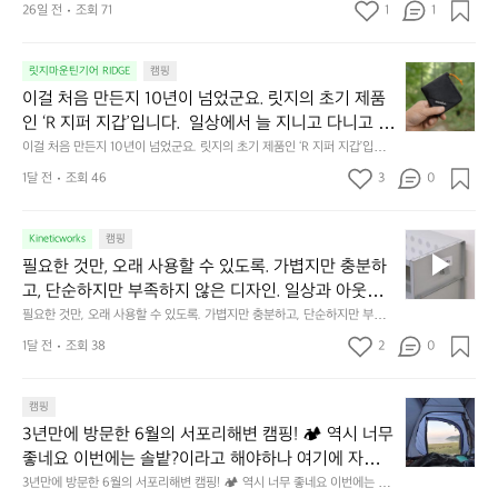
26일 전
조회 71
1
1
캠
에
서
😌
의
☺️
이
릿지마운틴기어 RIDGE
캠핑
휴
미
걸
이걸 처음 만든지 10년이 넘었군요. 릿지의 초기 제품
식
니
처
에
미
인 ‘R 지퍼 지갑’입니다.  일상에서 늘 지니고 다니고 싶
음
서
니
어지는 물건에는 크기, 무게, 형태, 색감 사이의 아주 미
이걸 처음 만든지 10년이 넘었군요. 릿지의 초기 제품인 ‘R 지퍼 지갑’입니
만
도
멀
다.  일상에서 늘 지니고 다니고 싶어지는 물건에는 크기, 무게, 형태, 색감
묘한 밸런스가 존재합니다.  예를 들자면 일에 집중하
든
1달 전
조회 46
3
0
이
 사이의 아주 미묘한 밸런스가 존재합니다.  예를 들자면 일에 집중하느라 책
👌🏼
느라 책상 위 가장자리에 대충 걸쳐 놓아도 시야에 걸
지
상 위 가장자리에 대충 걸쳐 놓아도 시야에 걸리적거리지 않는 것. R 지퍼 지
동
갑은 바로 그 위화감 없는 균형감에서 출발했습니다.  그중에서도 슬림함에
1
리적거리지 않는 것. R 지퍼 지갑은 바로 그 위화감 없
중
 철저히 집착했습니다. 튼튼한 내구도와 넉넉한 수납력을 해치치 않는 선에
필
0
Kineticworks
캠핑
는 균형감에서 출발했습니다.  그중에서도 슬림함에 철
인
서, 가장 가볍고 얇게 설계했습니다.  이 디자인과 사용감은, 꼭 직접 손으로
요
년
필요한 것만, 오래 사용할 수 있도록. 가볍지만 충분하
차
저히 집착했습니다. 튼튼한 내구도와 넉넉한 수납력을
 만져보며 경험해 보시기를 바랍니다.
한
이
안
고, 단순하지만 부족하지 않은 디자인. 일상과 아웃도
 해치치 않는 선에서, 가장 가볍고 얇게 설계했습니다. 
것
넘
에
어의 경계를 자연스럽게 이어주는 RIDGE MOUNTAIN 
필요한 것만, 오래 사용할 수 있도록. 가볍지만 충분하고, 단순하지만 부족하
 이 디자인과 사용감은, 꼭 직접 손으로 만져보며 경험
만,
었
서
지 않은 디자인. 일상과 아웃도어의 경계를 자연스럽게 이어주는 RIDGE M
GEAR. 키네틱웍스에서 만나보세요.
해 보시기를 바랍니다.
오
군
1달 전
조회 38
2
0
OUNTAIN GEAR. 키네틱웍스에서 만나보세요.
도
래
요.
누
사
릿
구
3
용
캠핑
지
나
년
할
의
3년만에 방문한 6월의 서포리해변 캠핑! 🏕 역시 너무 
잠
만
수
초
에
좋네요 이번에는 솔밭?이라고 해야하나 여기에 자리를 
에
있
기
들
잡았는데 정말 시원하고 경치도 좋네요  서해치고 물도 
3년만에 방문한 6월의 서포리해변 캠핑! 🏕 역시 너무 좋네요 이번에는 솔
방
도
제