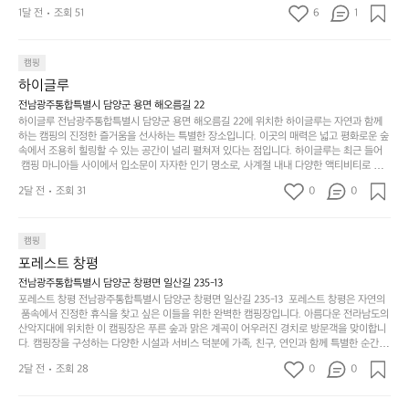
기
밭?이라고 해야하나 여기에 자리를 잡았는데 정말 시원하고 경치도 좋네요 
맑은편, 아이들도 놀기 좋고 1박 2일은 넘 짧게 느껴지
문
록.
1달 전
조회 51
6
품
1
 서해치고 물도 맑은편, 아이들도 놀기 좋고 1박 2일은 넘 짧게 느껴지네요  .
까
네요  .1박 1동 1만원 (수금은 7시쯤, 동네에서 관리) .수
한
가
인
1박 1동 1만원 (수금은 7시쯤, 동네에서 관리) .수금하면서 음식물.쓰레기봉
지
투를 1개씩 나누어줌 .솔밭에 바로 화장실있음 .5분거리 cu .2분거리 음식점  
6
금하면서 음식물.쓰레기봉투를 1개씩 나누어줌 .솔밭에 
볍
‘R
조
항구에서부터 해변까지 버스도 다니네요 ㅎㅎㅎ 아이들 엄청 좋아하네요 점
월
캠핑
지
지
바로 화장실있음 .5분거리 cu .2분거리 음식점  항구에
금
심쯤도착해서 철수할때까지 물놀이 3타임이나 했네요 ⛱️
의
만
퍼
하이글루
서부터 해변까지 버스도 다니네요 ㅎㅎㅎ 아이들 엄청
시
서
충
지
간
전남광주통합특별시 담양군 용면 해오름길 22
 좋아하네요 점심쯤도착해서 철수할때까지 물놀이 3
포
분
갑’입
하이글루 전남광주통합특별시 담양군 용면 해오름길 22에 위치한 하이글루는 자연과 함께
이
타임이나 했네요 ⛱️
리
하
니
하는 캠핑의 진정한 즐거움을 선사하는 특별한 장소입니다. 이곳의 매력은 넓고 평화로운 숲
걸
해
속에서 조용히 힐링할 수 있는 공간이 널리 펼쳐져 있다는 점입니다. 하이글루는 최근 들어
고,
다.
리
 캠핑 마니아들 사이에서 입소문이 자자한 인기 명소로, 사계절 내내 다양한 액티비티로 방
변
단
일
는
문객들을 맞이합니다. 특히, 하이글루의 독특한 시설인 글램핑 텐트는 고객들에게 아늑한 잠
캠
순
상
2달 전
조회 31
0
순
0
자리를 제공하며, 캠핑의 매력을 한층 더해 줍니다. 밖에서는 자연의 소리를 들으며, 내부에
핑!
하
에
간
서는 편안한 침대에서 하루의 피로를 풀 수 있는 완벽한 조화가 이루어집니다. 이곳의 장점
지
서
🏕
은 또 다른 캠핑의 매력인 바베큐 파티를 즐길 수 있는 공간이 마련되어 있어 친구나 가족과
이
만
 함께 좋은 시간을 보낼 수 있다는 것입니다. 또한, 하이글루 인근에는 다양한 트레킹 코스와
늘
캠핑
있
역
 자전거 도로가 있어 아웃도어 활동을 좋아하는 이들에게 더욱 참조할 만한 장소가 됩니다.
부
지
습
시
포레스트 창평
 담양의 아름다운 자연과 함께, 건강한 레저 활동을 즐기며 행복한 캠핑 경험을 쌓으실 수 있
족
니
니
너
습니다. 하이글루에서 특별한 순간을 만끽해보세요. 따뜻한 햇살과 함께하는 아침, 상징적인 
전남광주통합특별시 담양군 창평면 일산길 235-13
하
고
다.
무
담양의 죽녹원과 함께 어우러진 저녁, 그리고 고요한 밤하늘 아래에서 별을 바라보며 나누는 
포레스트 창평 전남광주통합특별시 담양군 창평면 일산길 235-13  포레스트 창평은 자연의
지
다
이야기들은 여러분의 캠핑 여행을 더욱 특별하게 만들어 줄 것입니다.  인기 정도: ★★★★
그
좋
 품속에서 진정한 휴식을 찾고 싶은 이들을 위한 완벽한 캠핑장입니다. 아름다운 전라남도의 
않
니
★
산악지대에 위치한 이 캠핑장은 푸른 숲과 맑은 계곡이 어우러진 경치로 방문객을 맞이합니
럴
네
은
고
다. 캠핑장을 구성하는 다양한 시설과 서비스 덕분에 가족, 친구, 연인과 함께 특별한 순간을
때
요
 만들어갈 수 있는 최적의 공간이 됩니다.  포레스트 창평은 주말마다 직접 재배한 신선한 농
디
싶
는
이
2달 전
조회 28
0
0
산물을 제공하는 캠핑장으로, 현지에서만 느낄 수 있는 자연의 맛을 경험할 수 있습니다. 또
자
어
차
번
한, 다양한 트레킹 코스와 자전거 도로는 캠퍼들이 탐험과 모험의 짜릿함을 누릴 수 있도록
인.
지
분
에
 만들어졌습니다. 저녁에는 별빛 아래에서 바베큐 파티를 즐기거나, 잔잔한 계곡 소리를 들