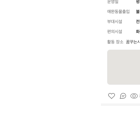
운영일
평
애완동물출입
불
부대시설
전
편의시설
화
활동 장소
꿈꾸는