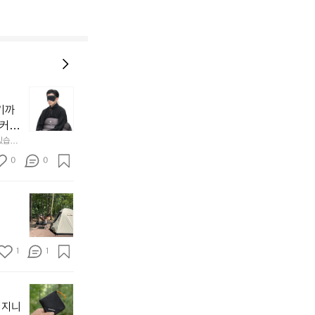
늘
지
기까
내
 커튼
던
 공기
있습니
내
근히 감싸
의 밤
방
0
0
  안녕
에
서
첫
도
모
자
토
연
솔
속
1
1
캠
에
서
😌
의
☺️
이
휴
미
걸
 지니
식
니