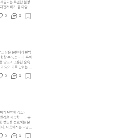
크
려
고
 제공되는 특별한 불멍
어
기,
보
 자전거 타기 등 다양한
해
의
무
께 소중한 추억을 창출
세
야
0
0
경
다양한 요리를 제공하여
게,
요.
하
고 있는 캠핑장 중 하나
계
형
마
나
에서 가족 및 사랑하는
를
태,
치
여
김하였습니다. 인기 정
자
색
암
기
연
감
막
에
스
사
커
자
럽
이
찾고 싶은 분들에게 완벽
튼
리
할 수 있습니다. 특히 
게
의
을
를
을 맞으며 조용한 숲속
이
아
조
잡
고 있어 가족 단위는 물
어
주
용
았
티비티를 즐길 수 있는
주
미
0
0
 캠프파이어를 즐기며 별
히
는
는
묘
최우선으로 생각하고 있으
내
데
미가 됩니다. 자연과의
R
한
리
정
추천드립니다. 지금 바로
I
밸
듯
말
D
런
이.
시
G
스
P
원
E
가
o
들에게 완벽한 장소입니
하
M
존
 환경을 제공합니다. 온
l
고
O
한 캠핑을 선호하는 분
재
a
경
다. 이곳에서는 다양한 
U
합
r
치
도 즐길 수 있어 바쁜
N
니
t
0
도
0
 제공합니다.  온길 캠