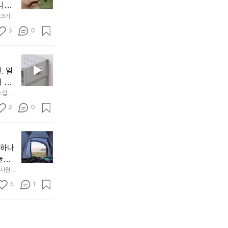
처
에
미
다. 
음
서
니
않는 
크기,
만
도
멀
아도 시
저히 
든
3
0
이
착했습니
👌🏼
설계했
지
손으로
동
1
중
필
0
인
요
년
. 일
차
한
이
안
서 만
것
넘
에
스럽게
만,
었
서
오
군
2
0
도
래
요.
누
사
릿
구
3
용
지
나
년
할
의
야하나
잠
만
수
초
에
놀기
에
있
기
들
하면서
 시원하
방
도
제
기
동네에서 
점 
문
록.
6
품
1
터 해변
까
 철수
한
가
인
지
6
볍
‘R
조
월
지
지
금
의
만
퍼
시