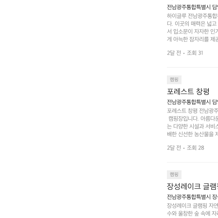
전남광주통합특별시 담양
하이글루 전남광주통합특
다. 이곳의 매력은 넓
서 입소문이 자자한 인
게 아늑한 잠자리를 제공
 있는 완벽한 조화가 이
2달 전
조회 31
은 시간을 보낼 수 있
조할 만한 장소가 됩니다
 순간을 만끽해보세요.
 나누는 이야기들은 여러
캠핑
포레스트 창평
전남광주통합특별시 담양군
포레스트 창평 전남광주통
 캠핑장입니다. 아름다
는 다양한 시설과 서비스
배한 신선한 농산물을 제
 캠퍼들이 탐험과 모험
2달 전
조회 28
은 숙면을 취할 수 있는
 놀 수 있는 놀이시설
트 창평의 매력 중 하나
순한 캠핑 그 이상을 제
캠핑
장성레이크 글램
전남광주통합특별시 장성
장성레이크 글램핑 자연
수와 울창한 숲 속에 자