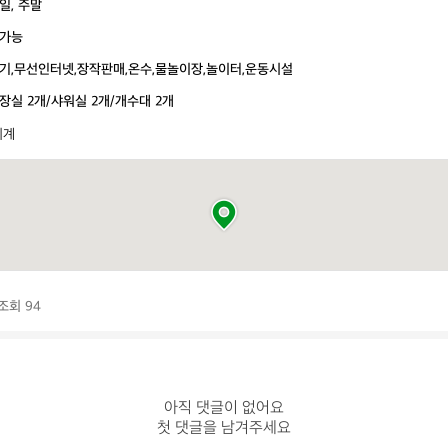
일, 주말
가능
기,무선인터넷,장작판매,온수,물놀이장,놀이터,운동시설
장실 2개/샤워실 2개/개수대 2개
시계
조회 94
아직 댓글이 없어요

첫 댓글을 남겨주세요