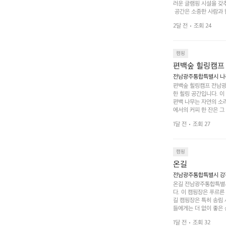
러운 글램핑 시설을 갖
 공간은 소중한 사람과 
 액티비티를 즐기기에 
2달 전
조회 24
하는 시간이 될 것입니
 미각을 만족시켜 줍니다
입니다. 주말이면 방문
 사람들과 함께하세요.
캠핑
도: ★★★★★
편백숲 힐링캠프
전남광주통합특별시 나주
편백숲 힐링캠프 전남광
한 힐링 공간입니다. 이
편백 나무는 자연의 소
에서의 커피 한 잔은 
론 친구나 연인과 함께 
1달 전
조회 27
 기회도 많은데, 자전
빛 아래서 시간을 보내
며, 깨끗하고 잘 관리된
 조화 속에서 힐링할 
캠핑
 나주로 떠나 여유로움
온길
전남광주통합특별시 강진
온길 전남광주통합특별시
다. 이 캠핑장은 푸르른
길 캠핑장은 특히 송림
들에게는 더 없이 좋은 
야외 활동도 가능해 가족
1달 전
조회 32
 일상에서 벗어나 여러 