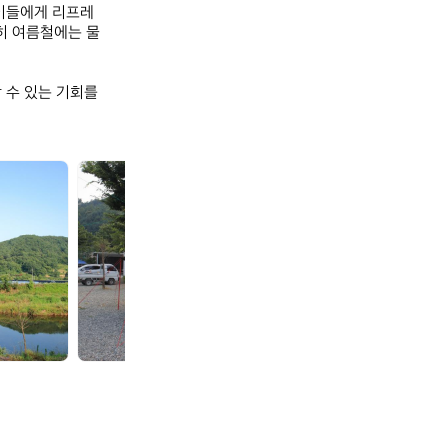
 이들에게 리프레
특히 여름철에는 물
수 있는 기회를 
꿈
꿈
꾸
꾸
는
는
시
시
계
계