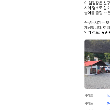
이 캠핑장은 친구
시의 명소로 입소
놀이를 즐길 수 
꿈꾸는시계는 모든
제공합니다. 여러
인기 정도: ★★
꿈
꾸
는
시
계
사이트
h
사이트
0