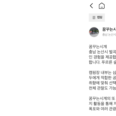
캠핑
꿈
꿈꾸는
꾸
충남 논산시
는
시
꿈꾸는시계  

계
충남 논산시 벌곡
인 경험을 제공합
합니다. 푸르른 
캠핑장 내부는 심
두에게 적합한 공
취향에 맞춰 선택
천체 관찰도 가능
꿈꾸는시계의 또 
지 활동을 통해 
폭포와 여러 관광