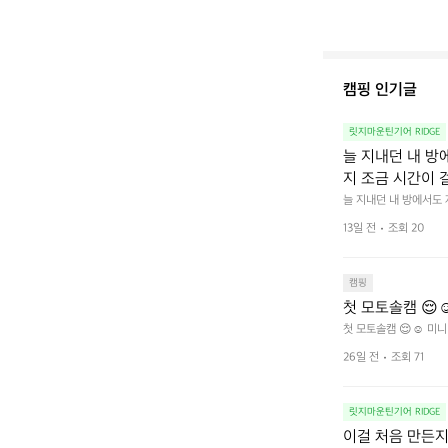
캠핑 인기글
릿지마운틴기어 RIDGE
늘 지내던 내 방
지 조금 시간이 
을 조용히 내리듯이
늘 지내던 내 방에서도
다.  그럴 때는 차분하게
를 차단하고, 얼
13일 전
조회 20
줍니다.  차가운 공기를
이 됩니다.  안녕
히 주무세요.
캠핑
첫 모토솔캠 😌☺
첫 모토솔캠 😌☺️ 미니
26일 전
조회 71
릿지마운틴기어 RIDGE
이걸 처음 만든지 