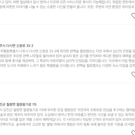
추고 있어, 바쁜 일상에서 잠시 벗어나 이곳에 오면 사치스러운 휴식이 가능해집니다. 독립된 텐트에서
함께 따뜻한 이야기를 나눌 수 있는 소중한 시간을 만들어 줍니다. 또한, 주변의 자연 환경은 하이킹과
그야말로 완벽한 조건을 갖추고 있습니다. 이곳에서의 캠핑은 단순한 숙박이 아닌, 가족과 친구들과 함
다. 특히 식사를 좋아하는 분들에게는 매주 특별한 바비큐 파티와 지역에서 나는 신선한 재료로 만든 
.  장성레이크 글램핑은 그 아름다운 경관과 최고 품질의 시설 덕분에 최근 몇 년 사이에 특히 주목받
객이 가득해 예약이 빠르게 차는 만큼 미리 일정을 계획하시는 것이 좋습니다. 나만의 프라이빗한 공간
 당신의 대자연 속 힐링을 기다리는 장성레이크 글램핑은 언젠가 반드시 방문해봐야 할 명소로 자리매
시 다시면 신광로 33-2
주통합특별시 나주시 다시면 신광로 33-2에 위치한 편백숲 힐링캠프는 자연 속에서 심신의 안정을 
 캠핑장은 푸르른 편백 나무들로 둘러싸여 있어 숲속의 맑은 공기를 만끽하며 색다른 캠핑의 매력을 경험
리와 함께 휴식을 제공하며, 그 특유의 아로마향이 심리적 안정감을 가져다줍니다. 이곳에서 아침 햇살
그 어떤 도시의 카페에서 느끼기 힘든 특별함을 선사합니다. 편백숲 힐링캠프는 다양한 숙소 타입을 갖추
더욱 기억에 남는 특별한 시간을 보낼 수 있습니다. 주변에는 자전거 도로와 하이킹 트레일이 있어 액
거를 타거나 숲속을 거닐며 다양한 생태계를 체험해보는 것도 일상의 스트레스를 잊게 해줍니다. 또한,
는 것은 일상에서 벗어나 새로운 여유를 찾는 방법입니다. 운영자는 항상 방문객의 편안함과 안전을 
 시설을 자랑합니다. 가족들이 함께하는 모닥불 구이 파티나 친구들과의 캠핑 퀴즈도 놓칠 수 없는 재
수 있는 편백숲 힐링캠프는 현대인의 바쁜 일상에서 벗어나 소중한 시간을 가지고 싶은 분들에게 특히 
과 행복이 가득한 캠핑을 경험해보세요! 인기 정도: ★★★★☆
군 칠량면 칠량옹기로 115
 강진군 칠량면 칠량옹기로 115에 위치한 온길 캠핑장은 자연과의 조화로운 만남을 추구하는 캠퍼
 숲과 맑은 계곡이 어우러져 있어, 도심에서 벗어나 한껏 여유롭고 편안한 시간을 보낼 수 있는 최적의
 사이로 자리를 잡은 개별 스팟이 매력적입니다. 각 사이트마다 적당한 간격이 유지되어 있어 프라이빗
선택이지요. 숲속에서의 고요한 밤, 별빛 아래서의 캠핑은 마치 동화 속에 들어온 듯한 기분을 선사합니
과 친구들이 함께 즐기기에 적합합니다. 하이킹, 자전거 타기, 그리고 근처의 계곡에서는 수영과 낚시
가지 재미를 선사합니다. 또한, 캠핑장 내에는 깨끗한 화장실과 샤워 시설이 잘 마련되어 있어 편리함을