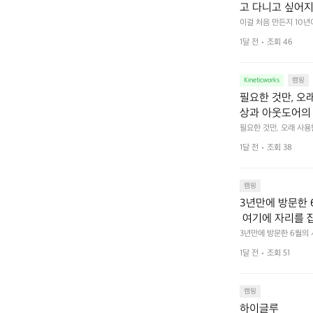
고 다니고 싶어지
 예를 들자면 일
이걸 처음 만든지 10년
 무게, 형태, 색감 사
것. R 지퍼 지
1달 전
조회 46
야에 걸리적거리지 않는
집착했습니다. 튼
다. 튼튼한 내구도와 넉
 만져보며 경험해 보시
습니다.  이 디
Kineticworks
캠핑
필요한 것만, 오
상과 아웃도어의 
나보세요.
필요한 것만, 오래 사
 이어주는 RIDGE MO
1달 전
조회 38
캠핑
3년만에 방문한 
 여기에 자리를 
 좋고 1박 2일은
3년만에 방문한 6월의
고 경치도 좋네요  서해치
 음식물.쓰레기봉투
1달 전
조회 51
관리) .수금하면서 음식
 항구에서부터 
까지 버스도 다니네요 
할때까지 물놀이 
캠핑
하이글루