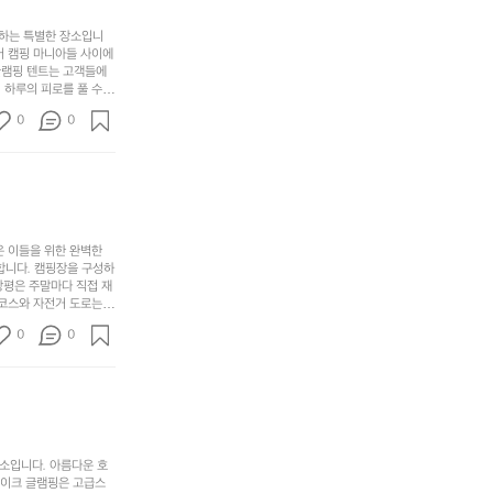
서
충
지
간
포
분
갑’입
사하는 특별한 장소입니
이
리
하
니
어 캠핑 마니아들 사이에
걸
해
글램핑 텐트는 고객들에
고,
다.
리
 하루의 피로를 풀 수
변
단
일
는
친구나 가족과 함께 좋
캠
순
상
0
순
0
아하는 이들에게 더욱 참
핑!
하
에
간
. 하이글루에서 특별한
지
서
🏕
 아래에서 별을 바라보며
이
만
늘
있
역
부
지
습
시
족
니
니
너
하
고
다.
무
은 이들을 위한 완벽한
지
다
그
좋
합니다. 캠핑장을 구성하
않
니
창평은 주말마다 직접 재
럴
네
은
고
 코스와 자전거 도로는
때
요
 계곡 소리를 들으며 깊
디
싶
는
이
0
0
히 어린이들은 안전하게
자
어
차
번
 탐험하는 재미도 포레스
인.
지
분
에
. 포레스트 창평은 단
일
는
★★★★★
하
는
상
물
게
솔
과
건
눈
밭?
아
에
을
이
소입니다. 아름다운 호
웃
는
가
라
레이크 글램핑은 고급스
도