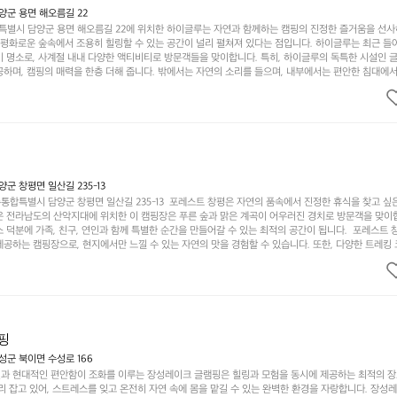
군 용면 해오름길 22
별시 담양군 용면 해오름길 22에 위치한 하이글루는 자연과 함께하는 캠핑의 진정한 즐거움을 선
고 평화로운 숲속에서 조용히 힐링할 수 있는 공간이 널리 펼쳐져 있다는 점입니다. 하이글루는 최근 들
기 명소로, 사계절 내내 다양한 액티비티로 방문객들을 맞이합니다. 특히, 하이글루의 독특한 시설인 
하며, 캠핑의 매력을 한층 더해 줍니다. 밖에서는 자연의 소리를 들으며, 내부에서는 편안한 침대에서
루어집니다. 이곳의 장점은 또 다른 캠핑의 매력인 바베큐 파티를 즐길 수 있는 공간이 마련되어 있어 
다는 것입니다. 또한, 하이글루 인근에는 다양한 트레킹 코스와 자전거 도로가 있어 아웃도어 활동을 좋
. 담양의 아름다운 자연과 함께, 건강한 레저 활동을 즐기며 행복한 캠핑 경험을 쌓으실 수 있습니다
 따뜻한 햇살과 함께하는 아침, 상징적인 담양의 죽녹원과 함께 어우러진 저녁, 그리고 고요한 밤하늘
분의 캠핑 여행을 더욱 특별하게 만들어 줄 것입니다.  인기 정도: ★★★★★
 창평면 일산길 235-13
합특별시 담양군 창평면 일산길 235-13  포레스트 창평은 자연의 품속에서 진정한 휴식을 찾고 싶
운 전라남도의 산악지대에 위치한 이 캠핑장은 푸른 숲과 맑은 계곡이 어우러진 경치로 방문객을 맞이
 덕분에 가족, 친구, 연인과 함께 특별한 순간을 만들어갈 수 있는 최적의 공간이 됩니다.  포레스트 
공하는 캠핑장으로, 현지에서만 느낄 수 있는 자연의 맛을 경험할 수 있습니다. 또한, 다양한 트레킹
의 짜릿함을 누릴 수 있도록 만들어졌습니다. 저녁에는 별빛 아래에서 바베큐 파티를 즐기거나, 잔잔한
 기회를 제공합니다.  이곳은 자연과의 완벽한 조화를 이루며, 다채로운 야외 활동을 제공합니다. 특
이 마련되어 있어 부모님들과 함께 즐거운 시간을 보낼 수 있습니다. 주변의 다양한 관광지와 먹거리를
입니다.  또한, 캠핑장을 방문한 후 지속적으로 재방문하는 이들이 많아 인기가 날로 상승하고 있습니다
공하며, 자연을 사랑하는 모든 이들에게 꼭 한번 경험해봐야 할 장소로 자리잡았습니다.  인기 정도: 
핑
군 북이면 수성로 166
과 현대적인 편안함이 조화를 이루는 장성레이크 글램핑은 힐링과 모험을 동시에 제공하는 최적의 장
리 잡고 있어, 스트레스를 잊고 온전히 자연 속에 몸을 맡길 수 있는 완벽한 환경을 자랑합니다. 장성