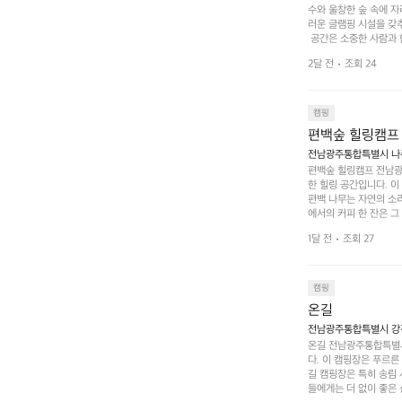
수와 울창한 숲 속에 자
러운 글램핑 시설을 갖
 공간은 소중한 사람과 
 액티비티를 즐기기에 
2달 전
조회 24
하는 시간이 될 것입니
 미각을 만족시켜 줍니다
입니다. 주말이면 방문
 사람들과 함께하세요.
캠핑
도: ★★★★★
편백숲 힐링캠프
전남광주통합특별시 나주
편백숲 힐링캠프 전남광
한 힐링 공간입니다. 이
편백 나무는 자연의 소
에서의 커피 한 잔은 
론 친구나 연인과 함께 
1달 전
조회 27
 기회도 많은데, 자전
빛 아래서 시간을 보내
며, 깨끗하고 잘 관리된
 조화 속에서 힐링할 
캠핑
 나주로 떠나 여유로움
온길
전남광주통합특별시 강진
온길 전남광주통합특별시
다. 이 캠핑장은 푸르른
길 캠핑장은 특히 송림
들에게는 더 없이 좋은 