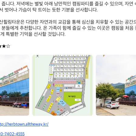
 줍니다. 저녁에는 별빛 아래 낭만적인 캠핑파티를 즐길 수 있으며, 자연
 벗어나 가슴이 탁 트이는 듯한 기분을 선사합니다.

힐링타운은 다양한 자연과의 교감을 통해 심신을 치유할 수 있는 공간으
 분들에게 추천합니다. 온 가족이 함께 즐길 수 있는 이곳은 캠핑을 처음
게 특별한 기억을 선사할 것입니다.

★★☆
금
금
오
오
산
산
힐
힐
링
링
캠
캠
프
프
tp://herbtown.alltheway.kr/
10-7402-4555