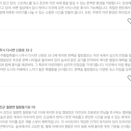
리 잡고 있어, 스트레스를 잊고 온전히 자연 속에 몸을 맡길 수 있는 완벽한 환경을 자랑합니다. 장성
추고 있어, 바쁜 일상에서 잠시 벗어나 이곳에 오면 사치스러운 휴식이 가능해집니다. 독립된 텐트에서
함께 따뜻한 이야기를 나눌 수 있는 소중한 시간을 만들어 줍니다. 또한, 주변의 자연 환경은 하이킹과
그야말로 완벽한 조건을 갖추고 있습니다. 이곳에서의 캠핑은 단순한 숙박이 아닌, 가족과 친구들과 함
다. 특히 식사를 좋아하는 분들에게는 매주 특별한 바비큐 파티와 지역에서 나는 신선한 재료로 만든 
.  장성레이크 글램핑은 그 아름다운 경관과 최고 품질의 시설 덕분에 최근 몇 년 사이에 특히 주목받
객이 가득해 예약이 빠르게 차는 만큼 미리 일정을 계획하시는 것이 좋습니다. 나만의 프라이빗한 공간
 당신의 대자연 속 힐링을 기다리는 장성레이크 글램핑은 언젠가 반드시 방문해봐야 할 명소로 자리매
시 다시면 신광로 33-2
주통합특별시 나주시 다시면 신광로 33-2에 위치한 편백숲 힐링캠프는 자연 속에서 심신의 안정을 
 캠핑장은 푸르른 편백 나무들로 둘러싸여 있어 숲속의 맑은 공기를 만끽하며 색다른 캠핑의 매력을 경험
리와 함께 휴식을 제공하며, 그 특유의 아로마향이 심리적 안정감을 가져다줍니다. 이곳에서 아침 햇살
그 어떤 도시의 카페에서 느끼기 힘든 특별함을 선사합니다. 편백숲 힐링캠프는 다양한 숙소 타입을 갖추
더욱 기억에 남는 특별한 시간을 보낼 수 있습니다. 주변에는 자전거 도로와 하이킹 트레일이 있어 액
거를 타거나 숲속을 거닐며 다양한 생태계를 체험해보는 것도 일상의 스트레스를 잊게 해줍니다. 또한,
는 것은 일상에서 벗어나 새로운 여유를 찾는 방법입니다. 운영자는 항상 방문객의 편안함과 안전을 
 시설을 자랑합니다. 가족들이 함께하는 모닥불 구이 파티나 친구들과의 캠핑 퀴즈도 놓칠 수 없는 재
수 있는 편백숲 힐링캠프는 현대인의 바쁜 일상에서 벗어나 소중한 시간을 가지고 싶은 분들에게 특히 
과 행복이 가득한 캠핑을 경험해보세요! 인기 정도: ★★★★☆
군 칠량면 칠량옹기로 115
 강진군 칠량면 칠량옹기로 115에 위치한 온길 캠핑장은 자연과의 조화로운 만남을 추구하는 캠퍼
 숲과 맑은 계곡이 어우러져 있어, 도심에서 벗어나 한껏 여유롭고 편안한 시간을 보낼 수 있는 최적의
 사이로 자리를 잡은 개별 스팟이 매력적입니다. 각 사이트마다 적당한 간격이 유지되어 있어 프라이빗
선택이지요. 숲속에서의 고요한 밤, 별빛 아래서의 캠핑은 마치 동화 속에 들어온 듯한 기분을 선사합니