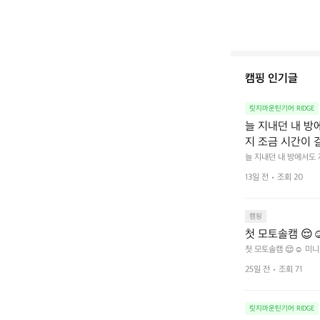
캠핑 인기글
릿지마운틴기어 RIDGE
늘 지내던 내 방
지 조금 시간이 
을 조용히 내리듯이
늘 지내던 내 방에서도
다.  그럴 때는 차분하게
를 차단하고, 얼
13일 전
조회 20
줍니다.  차가운 공기를
이 됩니다.  안녕
히 주무세요.
캠핑
첫 모토솔캠 😌☺
첫 모토솔캠 😌☺️ 미니
25일 전
조회 71
릿지마운틴기어 RIDGE