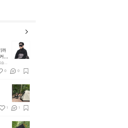
늘
지
기까
내
 커튼
던
 공기
있습니
내
근히 감싸
의 밤
방
0
0
  안녕
에
서
첫
도
모
자
토
연
솔
속
1
1
캠
에
서
😌
의
☺️
이
휴
미