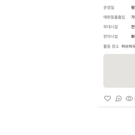
운영일
평
애완동물출입
가
부대시설
전
편의시설
화
활동 장소
허브하