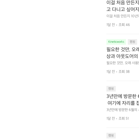
이걸 처음 만든지 
고 다니고 싶어지
 예를 들자면 일
이걸 처음 만든지 10년
 무게, 형태, 색감 사
것. R 지퍼 지
1달 전
조회 46
야에 걸리적거리지 않는
집착했습니다. 튼
다. 튼튼한 내구도와 넉
 만져보며 경험해 보시
습니다.  이 디
Kineticworks
캠핑
필요한 것만, 오
상과 아웃도어의 
나보세요.
필요한 것만, 오래 사
 이어주는 RIDGE MO
1달 전
조회 38
캠핑
3년만에 방문한 
 여기에 자리를 
 좋고 1박 2일은
3년만에 방문한 6월의
고 경치도 좋네요  서해치
 음식물.쓰레기봉투
1달 전
조회 51
관리) .수금하면서 음식
 항구에서부터 
까지 버스도 다니네요 
할때까지 물놀이 
캠핑