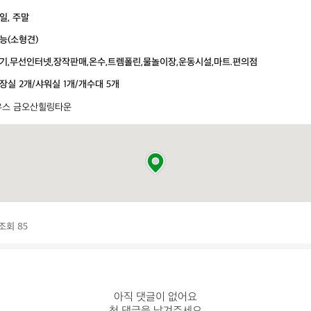
일, 주말
능(소형견)
기,무선인터넷,장작판매,온수,트렘폴린,물놀이장,운동시설,마트.편의점
장실 2개/샤워실 1개/개수대 5개
우스 금오산힐링타운
조회 85
아직 댓글이 없어요
