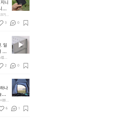
걸
 지니
식
니
처
에
미
다. 
음
서
니
않는 
크기,
만
도
멀
아도 시
저히 
든
3
0
이
착했습니
👌🏼
설계했
지
손으로
동
1
중
필
0
인
요
년
. 일
차
한
이
안
서 만
것
넘
에
스럽게
만,
었
서
오
군
2
0
도
래
요.
누
사
릿
구
3
용
지
나
년
할
의
야하나
잠
만
수
초
에
놀기
에
있
기
들
하면서
 시원하
방
도
제
기
동네에서 
점 
문
록.
6
품
1
터 해변
까
 철수
한
가
인
지
6
볍
‘R
조
월
지
지
금