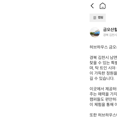
캠핑
금
금오산
오
경북 김천시
산
힐
허브하우스 금오
링
캠
경북 김천시 남
프
찾을 수 있는 특
며, 탁 트인 시
이 가득한 정원을
길 수 있습니다.

이곳에서 제공하
주는 매력을 가지
캠퍼들도 편안하게
이 체험을 통해 
또한 허브하우스에