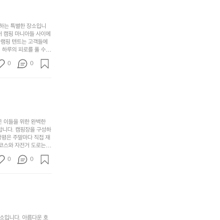
의
만
퍼
시
서
충
지
간
포
분
갑’입
사하는 특별한 장소입니
이
리
하
니
어 캠핑 마니아들 사이에
걸
해
글램핑 텐트는 고객들에
고,
다.
리
 하루의 피로를 풀 수
변
단
일
는
친구나 가족과 함께 좋
캠
순
상
0
순
0
아하는 이들에게 더욱 참
핑!
하
에
간
. 하이글루에서 특별한
지
서
🏕
 아래에서 별을 바라보며
이
만
늘
있
역
부
지
습
시
족
니
니
너
하
고
다.
무
은 이들을 위한 완벽한
지
다
그
좋
합니다. 캠핑장을 구성하
않
니
창평은 주말마다 직접 재
럴
네
은
고
 코스와 자전거 도로는
때
요
 계곡 소리를 들으며 깊
디
싶
는
이
0
0
히 어린이들은 안전하게
자
어
차
번
 탐험하는 재미도 포레스
인.
지
분
에
. 포레스트 창평은 단
일
는
★★★★★
하
는
상
물
게
솔
과
건
눈
밭?
아
에
을
이
소입니다. 아름다운 호