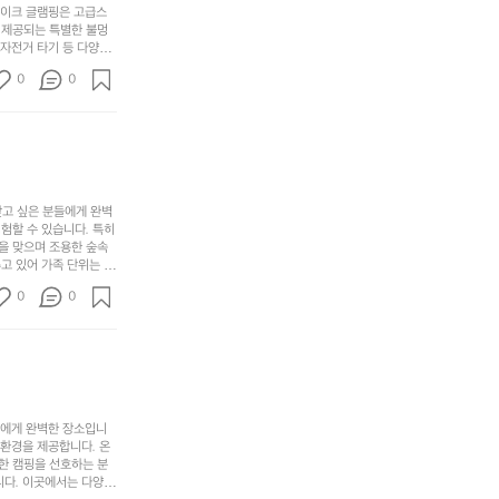
웃
는
가
라
레이크 글램핑은 고급스
도
크
려
고
 제공되는 특별한 불멍
어
기,
보
 자전거 타기 등 다양한
해
의
무
께 소중한 추억을 창출
세
야
0
0
경
다양한 요리를 제공하여
게,
요.
하
고 있는 캠핑장 중 하나
계
형
마
나
에서 가족 및 사랑하는
를
태,
치
여
김하였습니다. 인기 정
자
색
암
기
연
감
막
에
스
사
커
자
럽
이
찾고 싶은 분들에게 완벽
튼
리
할 수 있습니다. 특히 
게
의
을
를
을 맞으며 조용한 숲속
이
아
조
잡
고 있어 가족 단위는 물
어
주
용
았
티비티를 즐길 수 있는
주
미
0
0
 캠프파이어를 즐기며 별
히
는
는
묘
최우선으로 생각하고 있으
내
데
미가 됩니다. 자연과의
R
한
리
정
추천드립니다. 지금 바로
I
밸
듯
말
D
런
이.
시
G
스
P
원
E
가
o
들에게 완벽한 장소입니
하
M
존
 환경을 제공합니다. 온
l
고
O
한 캠핑을 선호하는 분
재
a
경
다. 이곳에서는 다양한 
U
합
r
치