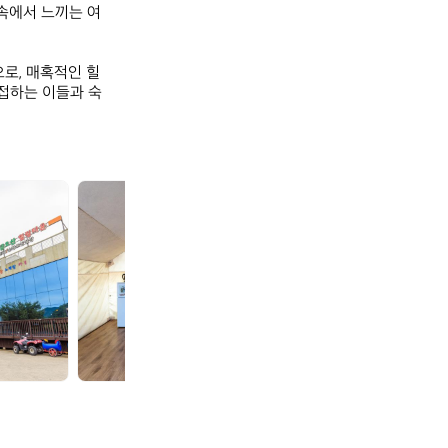
 속에서 느끼는 여
로, 매혹적인 힐
 접하는 이들과 숙
금
금
오
오
산
산
힐
힐
링
링
캠
캠
프
프