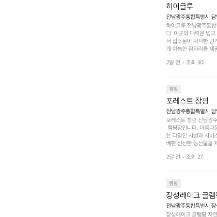
하이글루
전남광주통합특별시 담양
하이글루 전남광주통합특
다. 이곳의 매력은 넓
서 입소문이 자자한 인
게 아늑한 잠자리를 제공
 있는 완벽한 조화가 이
2달 전
조회 30
은 시간을 보낼 수 있
조할 만한 장소가 됩니다
 순간을 만끽해보세요.
 나누는 이야기들은 여러
캠핑
포레스트 창평
전남광주통합특별시 담양군
포레스트 창평 전남광주통
 캠핑장입니다. 아름다
는 다양한 시설과 서비스
배한 신선한 농산물을 제
 캠퍼들이 탐험과 모험
2달 전
조회 27
은 숙면을 취할 수 있는
 놀 수 있는 놀이시설
트 창평의 매력 중 하나
순한 캠핑 그 이상을 제
캠핑
장성레이크 글램
전남광주통합특별시 장성
장성레이크 글램핑 자연