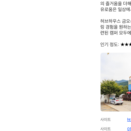
의 즐거움을 더해
유로움은 일상에서
허브하우스 금오산
링 경험을 원하는
련된 캠퍼 모두에
인기 정도: ★★
금
오
산
힐
링
캠
프
사이트
ht
사이트
0