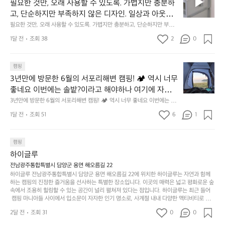
요
년
필요한 것만, 오래 사용할 수 있도록. 가볍지만 충분하
차
저히 집착했습니다. 튼튼한 내구도와 넉넉한 수납력을
 만져보며 경험해 보시기를 바랍니다.
한
이
안
고, 단순하지만 부족하지 않은 디자인. 일상과 아웃도
 해치치 않는 선에서, 가장 가볍고 얇게 설계했습니다. 
것
넘
에
어의 경계를 자연스럽게 이어주는 RIDGE MOUNTAIN 
필요한 것만, 오래 사용할 수 있도록. 가볍지만 충분하고, 단순하지만 부족하
 이 디자인과 사용감은, 꼭 직접 손으로 만져보며 경험
만,
었
서
지 않은 디자인. 일상과 아웃도어의 경계를 자연스럽게 이어주는 RIDGE M
GEAR. 키네틱웍스에서 만나보세요.
해 보시기를 바랍니다.
오
군
1달 전
조회 38
2
0
OUNTAIN GEAR. 키네틱웍스에서 만나보세요.
도
래
요.
누
사
릿
구
3
용
캠핑
지
나
년
할
의
3년만에 방문한 6월의 서포리해변 캠핑! 🏕 역시 너무 
잠
만
수
초
에
좋네요 이번에는 솔밭?이라고 해야하나 여기에 자리를 
에
있
기
들
잡았는데 정말 시원하고 경치도 좋네요  서해치고 물도 
3년만에 방문한 6월의 서포리해변 캠핑! 🏕 역시 너무 좋네요 이번에는 솔
방
도
제
기
밭?이라고 해야하나 여기에 자리를 잡았는데 정말 시원하고 경치도 좋네요 
맑은편, 아이들도 놀기 좋고 1박 2일은 넘 짧게 느껴지
문
록.
1달 전
조회 51
6
품
1
 서해치고 물도 맑은편, 아이들도 놀기 좋고 1박 2일은 넘 짧게 느껴지네요  .
까
네요  .1박 1동 1만원 (수금은 7시쯤, 동네에서 관리) .수
한
가
인
1박 1동 1만원 (수금은 7시쯤, 동네에서 관리) .수금하면서 음식물.쓰레기봉
지
투를 1개씩 나누어줌 .솔밭에 바로 화장실있음 .5분거리 cu .2분거리 음식점  
6
금하면서 음식물.쓰레기봉투를 1개씩 나누어줌 .솔밭에 
볍
‘R
조
항구에서부터 해변까지 버스도 다니네요 ㅎㅎㅎ 아이들 엄청 좋아하네요 점
월
캠핑
지
지
바로 화장실있음 .5분거리 cu .2분거리 음식점  항구에
금
심쯤도착해서 철수할때까지 물놀이 3타임이나 했네요 ⛱️
의
만
퍼
하이글루
서부터 해변까지 버스도 다니네요 ㅎㅎㅎ 아이들 엄청
시
서
충
지
간
전남광주통합특별시 담양군 용면 해오름길 22
 좋아하네요 점심쯤도착해서 철수할때까지 물놀이 3
포
분
갑’입
하이글루 전남광주통합특별시 담양군 용면 해오름길 22에 위치한 하이글루는 자연과 함께
이
타임이나 했네요 ⛱️
리
하
니
하는 캠핑의 진정한 즐거움을 선사하는 특별한 장소입니다. 이곳의 매력은 넓고 평화로운 숲
걸
해
속에서 조용히 힐링할 수 있는 공간이 널리 펼쳐져 있다는 점입니다. 하이글루는 최근 들어
고,
다.
리
 캠핑 마니아들 사이에서 입소문이 자자한 인기 명소로, 사계절 내내 다양한 액티비티로 방
변
단
일
는
문객들을 맞이합니다. 특히, 하이글루의 독특한 시설인 글램핑 텐트는 고객들에게 아늑한 잠
캠
순
상
2달 전
조회 31
0
순
0
자리를 제공하며, 캠핑의 매력을 한층 더해 줍니다. 밖에서는 자연의 소리를 들으며, 내부에
핑!
하
에
간
서는 편안한 침대에서 하루의 피로를 풀 수 있는 완벽한 조화가 이루어집니다. 이곳의 장점