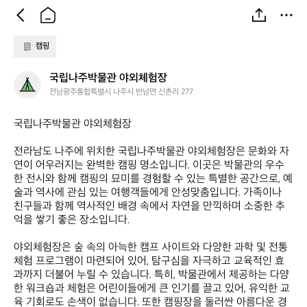
캠핑
국
국립나주박물관 야외체험장
립
전남광주통합특별시 나주시 반남면 신촌리 277
나
주
국립나주박물관 야외체험장

박
물
전라남도 나주에 위치한 국립나주박물관 야외체험장은 문화와 자
관
연이 어우러지는 완벽한 캠핑 명소입니다. 이곳은 박물관의 우수
야
한 전시와 함께 캠핑의 묘미를 경험할 수 있는 특별한 공간으로, 예
외
술과 역사에 관심 있는 여행객들에게 안성맞춤입니다. 가족이나 
체
친구들과 함께 역사적인 배경 속에서 자연을 만끽하며 소중한 추
험
억을 쌓기 좋은 장소입니다.

장
야외체험장은 숲 속의 아늑한 캠프 사이트와 다양한 과학 및 전통 
체험 프로그램이 마련되어 있어, 탐구심을 자극하고 교육적인 효
과까지 더불어 누릴 수 있습니다. 특히, 박물관에서 제공하는 다양
한 워크숍과 체험은 어린이들에게 큰 인기를 끌고 있어, 유익한 교
육 기회로도 손색이 없습니다. 또한 캠핑장을 둘러싼 아름다운 경