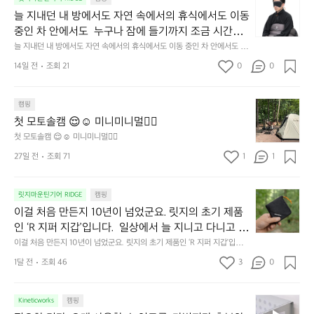
지
늘 지내던 내 방에서도 자연 속에서의 휴식에서도 이동 
내
중인 차 안에서도  누구나 잠에 들기까지 조금 시간이
던
 걸리는 순간이 있습니다.  그럴 때는 차분하게 눈을 가
늘 지내던 내 방에서도 자연 속에서의 휴식에서도 이동 중인 차 안에서도  누
내
구나 잠에 들기까지 조금 시간이 걸리는 순간이 있습니다.  그럴 때는 차분하
려보세요. 마치 암막 커튼을 조용히 내리듯이.  Polarte
방
14일 전
조회 21
0
0
게 눈을 가려보세요. 마치 암막 커튼을 조용히 내리듯이.  Polartec® Wind
c® Wind Pro™의 온기가 눈가를 포근히 감싸줍니다. 
에
 Pro™의 온기가 눈가를 포근히 감싸줍니다.  차가운 공기를 차단하고, 얼굴
에 밀착하여 빛을 막아줍니다.  이 슬립 웜을 쓰는 것만으로 그곳은 나만의
서
 차가운 공기를 차단하고, 얼굴에 밀착하여 빛을 막아
 밤이 됩니다.  안녕히 주무세요.
첫
도
캠핑
줍니다.  이 슬립 웜을 쓰는 것만으로 그곳은 나만의 밤
모
자
첫 모토솔캠 😌☺️ 미니미니멀👌🏼
이 됩니다.  안녕히 주무세요.
토
연
첫 모토솔캠 😌☺️ 미니미니멀👌🏼
솔
속
27일 전
조회 71
1
1
캠
에
서
😌
의
☺️
이
릿지마운틴기어 RIDGE
캠핑
휴
미
걸
이걸 처음 만든지 10년이 넘었군요. 릿지의 초기 제품
식
니
처
에
미
인 ‘R 지퍼 지갑’입니다.  일상에서 늘 지니고 다니고 싶
음
서
니
어지는 물건에는 크기, 무게, 형태, 색감 사이의 아주 미
이걸 처음 만든지 10년이 넘었군요. 릿지의 초기 제품인 ‘R 지퍼 지갑’입니
만
도
멀
다.  일상에서 늘 지니고 다니고 싶어지는 물건에는 크기, 무게, 형태, 색감
묘한 밸런스가 존재합니다.  예를 들자면 일에 집중하
든
1달 전
조회 46
3
0
이
 사이의 아주 미묘한 밸런스가 존재합니다.  예를 들자면 일에 집중하느라 책
👌🏼
느라 책상 위 가장자리에 대충 걸쳐 놓아도 시야에 걸
지
상 위 가장자리에 대충 걸쳐 놓아도 시야에 걸리적거리지 않는 것. R 지퍼 지
동
갑은 바로 그 위화감 없는 균형감에서 출발했습니다.  그중에서도 슬림함에
1
리적거리지 않는 것. R 지퍼 지갑은 바로 그 위화감 없
중
 철저히 집착했습니다. 튼튼한 내구도와 넉넉한 수납력을 해치치 않는 선에
필
0
Kineticworks
캠핑
는 균형감에서 출발했습니다.  그중에서도 슬림함에 철
인
서, 가장 가볍고 얇게 설계했습니다.  이 디자인과 사용감은, 꼭 직접 손으로