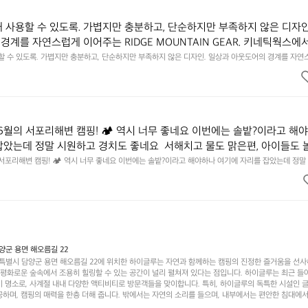
래 사용할 수 있도록. 가볍지만 충분하고, 단순하지만 부족하지 않은 디자인
경계를 자연스럽게 이어주는 RIDGE MOUNTAIN GEAR. 키네틱웍스에
용할 수 있도록. 가볍지만 충분하고, 단순하지만 부족하지 않은 디자인. 일상과 아웃도어의 경계를 자연
UNTAIN GEAR. 키네틱웍스에서 만나보세요.
6월의 서포리해변 캠핑! 🏕 역시 너무 좋네요 이번에는 솔밭?이라고 해
잡았는데 정말 시원하고 경치도 좋네요  서해치고 물도 맑은편, 아이들도 
 넘 짧게 느껴지네요  .1박 1동 1만원 (수금은 7시쯤, 동네에서 관리) .수금
 서포리해변 캠핑! 🏕 역시 너무 좋네요 이번에는 솔밭?이라고 해야하나 여기에 자리를 잡았는데 정말
고 물도 맑은편, 아이들도 놀기 좋고 1박 2일은 넘 짧게 느껴지네요  .1박 1동 1만원 (수금은 7시쯤, 
를 1개씩 나누어줌 .솔밭에 바로 화장실있음 .5분거리 cu .2분거리 음식
물.쓰레기봉투를 1개씩 나누어줌 .솔밭에 바로 화장실있음 .5분거리 cu .2분거리 음식점  항구에서부
해변까지 버스도 다니네요 ㅎㅎㅎ 아이들 엄청 좋아하네요 점심쯤도착해서
ㅎㅎㅎ 아이들 엄청 좋아하네요 점심쯤도착해서 철수할때까지 물놀이 3타임이나 했네요 ⛱️
3타임이나 했네요 ⛱️
군 용면 해오름길 22
별시 담양군 용면 해오름길 22에 위치한 하이글루는 자연과 함께하는 캠핑의 진정한 즐거움을 선
고 평화로운 숲속에서 조용히 힐링할 수 있는 공간이 널리 펼쳐져 있다는 점입니다. 하이글루는 최근 들
기 명소로, 사계절 내내 다양한 액티비티로 방문객들을 맞이합니다. 특히, 하이글루의 독특한 시설인 
하며, 캠핑의 매력을 한층 더해 줍니다. 밖에서는 자연의 소리를 들으며, 내부에서는 편안한 침대에서
루어집니다. 이곳의 장점은 또 다른 캠핑의 매력인 바베큐 파티를 즐길 수 있는 공간이 마련되어 있어 