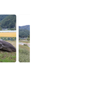
홍
홍
천
천
고
고
인
인
돌
돌
오
오
토
토
캠
캠
핑
핑
장
장