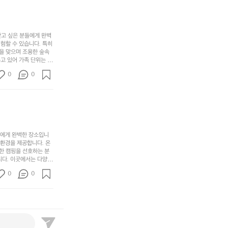
치
여
김하였습니다. 인기 정
자
색
암
기
연
감
막
에
스
사
커
자
럽
이
찾고 싶은 분들에게 완벽
튼
리
할 수 있습니다. 특히 
게
의
을
를
을 맞으며 조용한 숲속
이
아
조
잡
고 있어 가족 단위는 물
어
주
용
았
티비티를 즐길 수 있는
주
미
0
0
 캠프파이어를 즐기며 별
히
는
는
묘
최우선으로 생각하고 있으
내
데
미가 됩니다. 자연과의
R
한
리
정
추천드립니다. 지금 바로
I
밸
듯
말
D
런
이.
시
G
스
P
원
E
가
o
들에게 완벽한 장소입니
하
M
존
 환경을 제공합니다. 온
l
고
O
한 캠핑을 선호하는 분
재
a
경
다. 이곳에서는 다양한 
U
합
r
치
도 즐길 수 있어 바쁜
N
니
t
0
도
0
 제공합니다.  온길 캠
T
다.
e
좋
운 자연 경관은 언제 가
A
예
소리에 귀 기울이며 하루
c
네
I
를
®
요
N
들
W
서
G
자
i
해