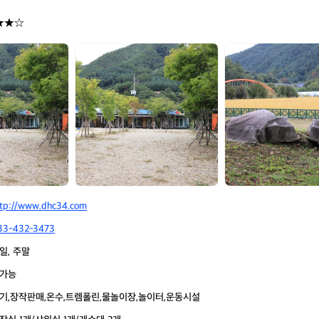
★★☆
홍
홍
천
천
고
고
인
인
돌
돌
오
오
토
토
캠
캠
핑
핑
장
장
ttp://www.dhc34.com
33-432-3473
일, 주말
가능
기,장작판매,온수,트렘폴린,물놀이장,놀이터,운동시설