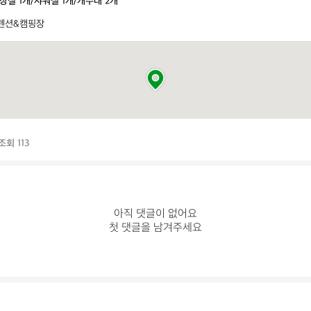
장실 1개/샤워실 1개/개수대 2개
펜션&캠핑장
조회 113
아직 댓글이 없어요

첫 댓글을 남겨주세요