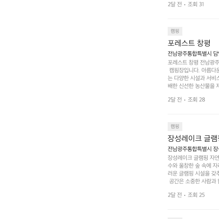
2달 전
조회 31
은 시간을 보낼 수 있
조할 만한 장소가 됩니다
 순간을 만끽해보세요.
 나누는 이야기들은 여러
캠핑
포레스트 창평
전남광주통합특별시 담양군
포레스트 창평 전남광주통
 캠핑장입니다. 아름다
는 다양한 시설과 서비스
배한 신선한 농산물을 제
 캠퍼들이 탐험과 모험
2달 전
조회 28
은 숙면을 취할 수 있는
 놀 수 있는 놀이시설
트 창평의 매력 중 하나
순한 캠핑 그 이상을 제
캠핑
장성레이크 글램
전남광주통합특별시 장성
장성레이크 글램핑 자연
수와 울창한 숲 속에 자
러운 글램핑 시설을 갖
 공간은 소중한 사람과 
 액티비티를 즐기기에 
2달 전
조회 25
하는 시간이 될 것입니
 미각을 만족시켜 줍니다
입니다. 주말이면 방문