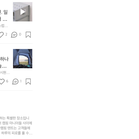
중
필
0
인
요
년
. 일
차
한
이
안
서 만
것
넘
에
스럽게
만,
었
서
오
군
2
0
도
래
요.
누
사
릿
구
3
용
지
나
년
할
의
야하나
잠
만
수
초
에
놀기
에
있
기
들
하면서
 시원하
방
도
제
기
동네에서 
점 
문
록.
6
품
1
터 해변
까
 철수
한
가
인
지
6
볍
‘R
조
월
지
지
금
의
만
퍼
시
서
충
지
간
포
분
갑’입
사하는 특별한 장소입니
이
리
하
니
어 캠핑 마니아들 사이에
걸
해
글램핑 텐트는 고객들에
고,
다.
리
 하루의 피로를 풀 수
변
단
일
는
친구나 가족과 함께 좋