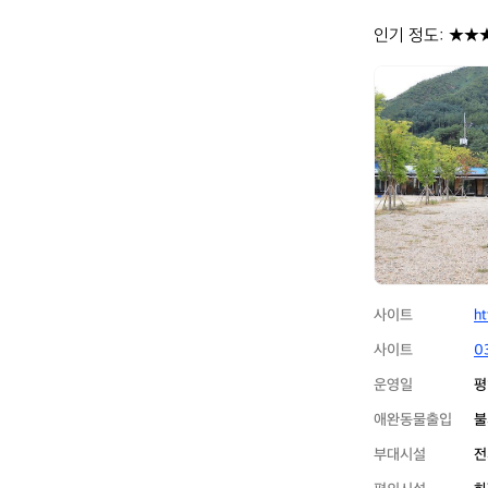
인기 정도: ★★
홍
천
고
인
돌
오
토
캠
핑
장
사이트
h
사이트
0
운영일
평
애완동물출입
불
부대시설
전