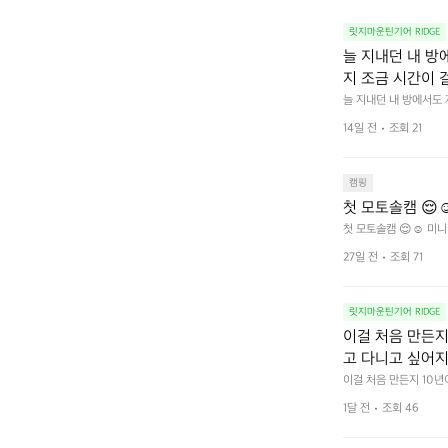
릿지마운틴기어 RIDGE
늘 지내던 내 방
지 조금 시간이 
을 조용히 내리듯이
늘 지내던 내 방에서도
다.  그럴 때는 차분하게
를 차단하고, 얼
14일 전
조회 21
줍니다.  차가운 공기를
이 됩니다.  안녕
히 주무세요.
캠핑
첫 모토솔캠 😌☺
첫 모토솔캠 😌☺️ 미니
27일 전
조회 71
릿지마운틴기어 RIDGE
이걸 처음 만든지 
고 다니고 싶어지
 예를 들자면 일
이걸 처음 만든지 10년
 무게, 형태, 색감 사
것. R 지퍼 지
1달 전
조회 46
야에 걸리적거리지 않는
집착했습니다. 튼
다. 튼튼한 내구도와 넉
 만져보며 경험해 보시
습니다.  이 디