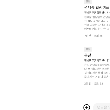
 사람들과 함께하세요.
캠핑
도: ★★★★★
편백숲 힐링캠프
전남광주통합특별시 나주
편백숲 힐링캠프 전남광
한 힐링 공간입니다. 이
편백 나무는 자연의 소
에서의 커피 한 잔은 
론 친구나 연인과 함께 
1달 전
조회 28
 기회도 많은데, 자전
빛 아래서 시간을 보내
며, 깨끗하고 잘 관리된
 조화 속에서 힐링할 
캠핑
 나주로 떠나 여유로움
온길
전남광주통합특별시 강진
온길 전남광주통합특별시
다. 이 캠핑장은 푸르른
길 캠핑장은 특히 송림
들에게는 더 없이 좋은 
야외 활동도 가능해 가족
2달 전
조회 33
 일상에서 벗어나 여러 
핑장은 특히 주말이면 
도 새로운 감동을 줍니
를 마무리하고, 아침에는