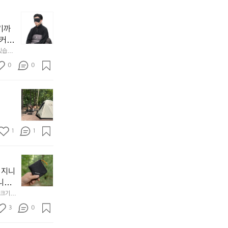
늘
지
기까
내
 커튼
던
 공기
있습니
내
근히 감싸
의 밤
방
0
0
  안녕
에
서
첫
도
모
자
토
연
솔
속
1
1
캠
에
서
😌
의
☺️
이
휴
미
걸
 지니
식
니
처
에
미
다. 
음
서
니
않는 
크기,
만
도
멀
아도 시
저히 
든
3
0
이
착했습니
👌🏼
설계했
지
손으로
동
1