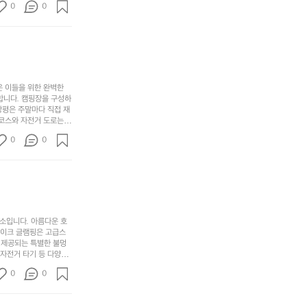
캠
순
상
0
순
0
아하는 이들에게 더욱 참
핑!
하
에
간
. 하이글루에서 특별한
지
서
🏕
 아래에서 별을 바라보며
이
만
늘
있
역
부
지
습
시
족
니
니
너
하
고
다.
무
은 이들을 위한 완벽한
지
다
그
좋
합니다. 캠핑장을 구성하
않
니
창평은 주말마다 직접 재
럴
네
은
고
 코스와 자전거 도로는
때
요
 계곡 소리를 들으며 깊
디
싶
는
이
0
0
히 어린이들은 안전하게
자
어
차
번
 탐험하는 재미도 포레스
인.
지
분
에
. 포레스트 창평은 단
일
는
★★★★★
하
는
상
물
게
솔
과
건
눈
밭?
아
에
을
이
소입니다. 아름다운 호
웃
는
가
라
레이크 글램핑은 고급스
도
크
려
고
 제공되는 특별한 불멍
어
기,
보
 자전거 타기 등 다양한
해
의
무
께 소중한 추억을 창출
세
야
0
0
경
다양한 요리를 제공하여
게,
요.
하
고 있는 캠핑장 중 하나
계
형
마
나
에서 가족 및 사랑하는
를
태,