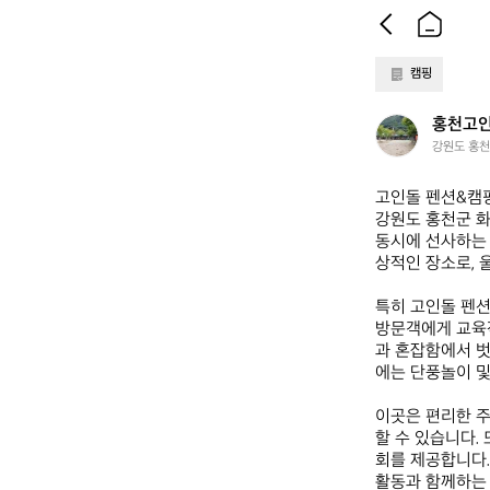
캠핑
홍
홍천고
천
강원도 홍천
고
인
고인돌 펜션&캠핑장
돌
강원도 홍천군 화
오
동시에 선사하는 
토
상적인 장소로, 
캠
핑
특히 고인돌 펜션
장
방문객에게 교육적
과 혼잡함에서 벗
에는 단풍놀이 및
이곳은 편리한 주
할 수 있습니다.
회를 제공합니다.
활동과 함께하는 