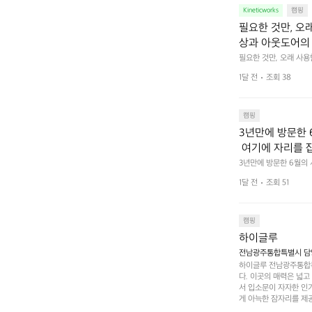
Kineticworks
캠핑
필요한 것만, 오
상과 아웃도어의 
나보세요.
필요한 것만, 오래 사
 이어주는 RIDGE MO
1달 전
조회 38
캠핑
3년만에 방문한 
 여기에 자리를 
 좋고 1박 2일은
3년만에 방문한 6월의
고 경치도 좋네요  서해치
 음식물.쓰레기봉투
1달 전
조회 51
관리) .수금하면서 음식
 항구에서부터 
까지 버스도 다니네요 
할때까지 물놀이 
캠핑
하이글루
전남광주통합특별시 담양
하이글루 전남광주통합특
다. 이곳의 매력은 넓
서 입소문이 자자한 인
게 아늑한 잠자리를 제공
 있는 완벽한 조화가 이