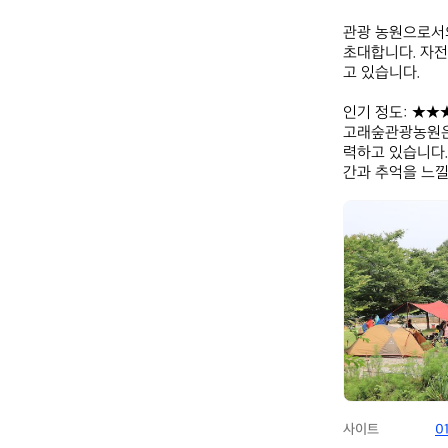
관광 농원으로서의
초대합니다. 자전
고 있습니다.  

인기 정도: ★★★
고래숲관광농원은
력하고 있습니다.
간과 추억을 느
고
래
숲
관
광
농
원
사이트
0