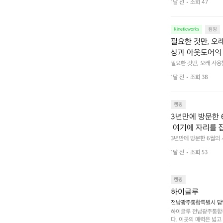
1달 전
조회 47
야에 걸리적거리지 않는
집착했습니다. 튼
다. 튼튼한 내구도와 넉
 만져보며 경험해 보시
습니다.  이 디
Kineticworks
캠핑
필요한 것만, 오
상과 아웃도어의 
나보세요.
필요한 것만, 오래 사
 이어주는 RIDGE MO
1달 전
조회 38
캠핑
3년만에 방문한 
 여기에 자리를 
 좋고 1박 2일은
3년만에 방문한 6월의
고 경치도 좋네요  서해치
 음식물.쓰레기봉투
1달 전
조회 53
관리) .수금하면서 음식
 항구에서부터 
까지 버스도 다니네요 
할때까지 물놀이 
캠핑
하이글루
전남광주통합특별시 담양
하이글루 전남광주통합특
다. 이곳의 매력은 넓