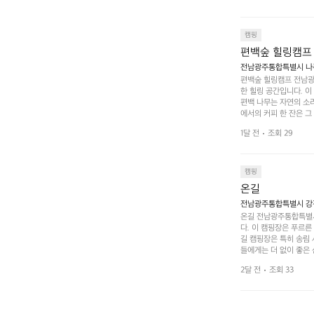
 미각을 만족시켜 줍니다
입니다. 주말이면 방문
 사람들과 함께하세요.
캠핑
도: ★★★★★
편백숲 힐링캠프
전남광주통합특별시 나주
편백숲 힐링캠프 전남광
한 힐링 공간입니다. 이
편백 나무는 자연의 소
에서의 커피 한 잔은 
론 친구나 연인과 함께 
1달 전
조회 29
 기회도 많은데, 자전
빛 아래서 시간을 보내
며, 깨끗하고 잘 관리된
 조화 속에서 힐링할 
캠핑
 나주로 떠나 여유로움
온길
전남광주통합특별시 강진
온길 전남광주통합특별시
다. 이 캠핑장은 푸르른
길 캠핑장은 특히 송림
들에게는 더 없이 좋은 
야외 활동도 가능해 가족
2달 전
조회 33
 일상에서 벗어나 여러 
핑장은 특히 주말이면 
도 새로운 감동을 줍니
를 마무리하고, 아침에는