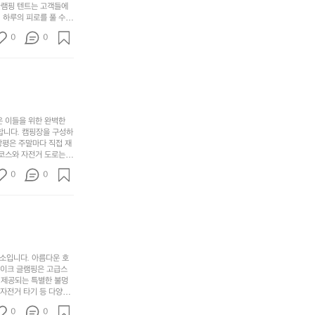
해
글램핑 텐트는 고객들에
고,
다.
리
 하루의 피로를 풀 수
변
단
일
는
친구나 가족과 함께 좋
캠
순
상
0
순
0
아하는 이들에게 더욱 참
핑!
하
에
간
. 하이글루에서 특별한
지
서
🏕
 아래에서 별을 바라보며
이
만
늘
있
역
부
지
습
시
족
니
니
너
하
고
다.
무
은 이들을 위한 완벽한
지
다
그
좋
합니다. 캠핑장을 구성하
않
니
창평은 주말마다 직접 재
럴
네
은
고
 코스와 자전거 도로는
때
요
 계곡 소리를 들으며 깊
디
싶
는
이
0
0
히 어린이들은 안전하게
자
어
차
번
 탐험하는 재미도 포레스
인.
지
분
에
. 포레스트 창평은 단
일
는
★★★★★
하
는
상
물
게
솔
과
건
눈
밭?
아
에
을
이
소입니다. 아름다운 호
웃
는
가
라
레이크 글램핑은 고급스
도
크
려
고
 제공되는 특별한 불멍
어
기,
보
 자전거 타기 등 다양한
해
의
무
께 소중한 추억을 창출
세
야
0
0
다양한 요리를 제공하여