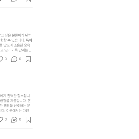
경
게,
요.
하
고 있는 캠핑장 중 하나
계
형
마
나
에서 가족 및 사랑하는
를
태,
치
여
김하였습니다. 인기 정
자
색
암
기
연
감
막
에
스
사
커
자
럽
이
찾고 싶은 분들에게 완벽
튼
리
할 수 있습니다. 특히 
게
의
을
를
을 맞으며 조용한 숲속
이
아
조
잡
고 있어 가족 단위는 물
어
주
용
았
티비티를 즐길 수 있는
주
미
0
0
 캠프파이어를 즐기며 별
히
는
는
묘
최우선으로 생각하고 있으
내
데
미가 됩니다. 자연과의
R
한
리
정
추천드립니다. 지금 바로
I
밸
듯
말
D
런
이.
시
G
스
P
원
E
가
o
들에게 완벽한 장소입니
하
M
존
 환경을 제공합니다. 온
l
고
O
한 캠핑을 선호하는 분
재
a
경
다. 이곳에서는 다양한 
U
합
r
치
도 즐길 수 있어 바쁜
N
니
t
0
도
0
 제공합니다.  온길 캠
T
다.
e
좋
운 자연 경관은 언제 가
A
예
소리에 귀 기울이며 하루
c
네
I
를
®
요