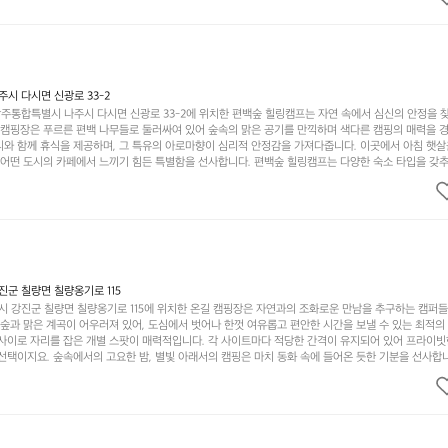
.  장성레이크 글램핑은 그 아름다운 경관과 최고 품질의 시설 덕분에 최근 몇 년 사이에 특히 주목받
객이 가득해 예약이 빠르게 차는 만큼 미리 일정을 계획하시는 것이 좋습니다. 나만의 프라이빗한 공간
 당신의 대자연 속 힐링을 기다리는 장성레이크 글램핑은 언젠가 반드시 방문해봐야 할 명소로 자리매
시 다시면 신광로 33-2
주통합특별시 나주시 다시면 신광로 33-2에 위치한 편백숲 힐링캠프는 자연 속에서 심신의 안정을 
 캠핑장은 푸르른 편백 나무들로 둘러싸여 있어 숲속의 맑은 공기를 만끽하며 색다른 캠핑의 매력을 경험
리와 함께 휴식을 제공하며, 그 특유의 아로마향이 심리적 안정감을 가져다줍니다. 이곳에서 아침 햇살
그 어떤 도시의 카페에서 느끼기 힘든 특별함을 선사합니다. 편백숲 힐링캠프는 다양한 숙소 타입을 갖추
더욱 기억에 남는 특별한 시간을 보낼 수 있습니다. 주변에는 자전거 도로와 하이킹 트레일이 있어 액
거를 타거나 숲속을 거닐며 다양한 생태계를 체험해보는 것도 일상의 스트레스를 잊게 해줍니다. 또한,
는 것은 일상에서 벗어나 새로운 여유를 찾는 방법입니다. 운영자는 항상 방문객의 편안함과 안전을 
 시설을 자랑합니다. 가족들이 함께하는 모닥불 구이 파티나 친구들과의 캠핑 퀴즈도 놓칠 수 없는 재
수 있는 편백숲 힐링캠프는 현대인의 바쁜 일상에서 벗어나 소중한 시간을 가지고 싶은 분들에게 특히 
과 행복이 가득한 캠핑을 경험해보세요! 인기 정도: ★★★★☆
군 칠량면 칠량옹기로 115
 강진군 칠량면 칠량옹기로 115에 위치한 온길 캠핑장은 자연과의 조화로운 만남을 추구하는 캠퍼
 숲과 맑은 계곡이 어우러져 있어, 도심에서 벗어나 한껏 여유롭고 편안한 시간을 보낼 수 있는 최적의
 사이로 자리를 잡은 개별 스팟이 매력적입니다. 각 사이트마다 적당한 간격이 유지되어 있어 프라이빗
선택이지요. 숲속에서의 고요한 밤, 별빛 아래서의 캠핑은 마치 동화 속에 들어온 듯한 기분을 선사합니
과 친구들이 함께 즐기기에 적합합니다. 하이킹, 자전거 타기, 그리고 근처의 계곡에서는 수영과 낚시
가지 재미를 선사합니다. 또한, 캠핑장 내에는 깨끗한 화장실과 샤워 시설이 잘 마련되어 있어 편리함을
인기가 많아 예약하기 어렵기도 하니 미리 계획을 세우는 것이 좋습니다. 또한, 계절마다 변하는 아름다
다. 가족 단위 캠퍼는 물론, 연인이나 친구들과의 소중한 추억을 만들기에도 안성맞춤입니다. 자연의 
 새소리로 눈을 뜨는 온길. 이곳에서의 캠핑은 잊지 못할 추억이 될 것 입니다. 인기 정도: ★★★★★