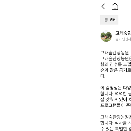
캠핑
고
고래숲
래
경기 안산시
숲
관
고래숲관광농원  
광
고래숲관광농원은 
농
험의 진수를 느낄
원
숲과 맑은 공기로
다.  

이 캠핑장은 다양
합니다. 넉넉한 
잘 갖춰져 있어 
프로그램들이 준비
고래숲관광농원은
합니다. 식사를 
수 있는 특별한 경