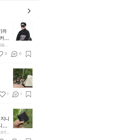
늘
지
기까
내
 커튼
던
 공기
있습니
내
근히 감싸
의 밤
방
0
0
  안녕
에
서
첫
도
모
자
토
연
솔
속
1
1
캠
에
서
😌
의
☺️
이
휴
미
걸
 지니
식
니
처
에
미
다. 
음
서
니
않는 
크기,
만
도
멀
아도 시
저히 