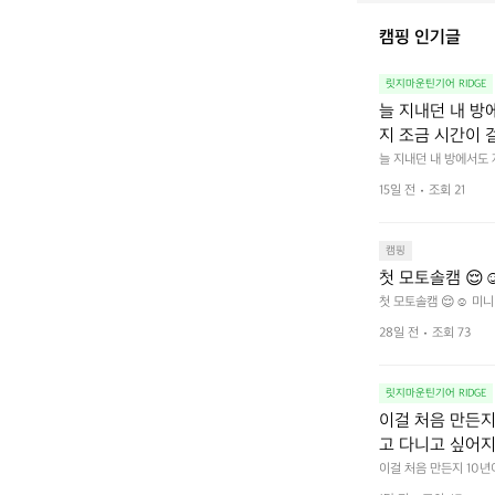
캠핑 인기글
릿지마운틴기어 RIDGE
늘 지내던 내 방
지 조금 시간이 
을 조용히 내리듯이
늘 지내던 내 방에서도
다.  그럴 때는 차분하게
를 차단하고, 얼
15일 전
조회 21
줍니다.  차가운 공기를
이 됩니다.  안녕
히 주무세요.
캠핑
첫 모토솔캠 😌☺
첫 모토솔캠 😌☺️ 미니
28일 전
조회 73
릿지마운틴기어 RIDGE
이걸 처음 만든지 
고 다니고 싶어지
 예를 들자면 일
이걸 처음 만든지 10년
 무게, 형태, 색감 사
것. R 지퍼 지