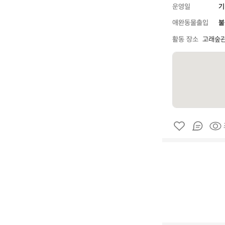
운영일
기
애완동물출입
불
활동 장소
고래숲