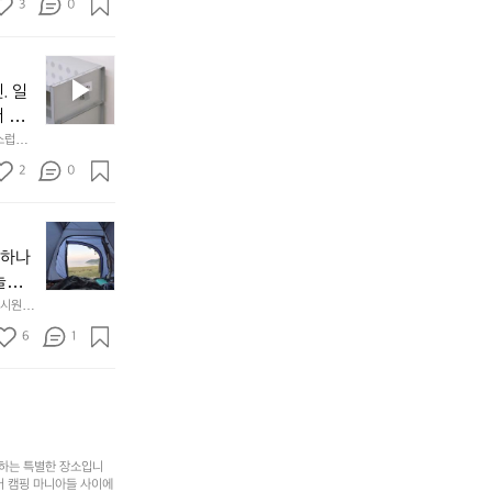
든
3
0
이
착했습니
👌🏼
설계했
지
손으로
동
1
중
필
0
인
요
년
. 일
차
한
이
안
서 만
것
넘
에
스럽게
만,
었
서
오
군
2
0
도
래
요.
누
사
릿
구
3
용
지
나
년
할
의
야하나
잠
만
수
초
에
놀기
에
있
기
들
하면서
 시원하
방
도
제
기
동네에서 
점 
문
록.
6
품
1
터 해변
까
 철수
한
가
인
지
6
볍
‘R
조
월
지
지
금
의
만
퍼
시
서
충
지
간
포
분
갑’입
사하는 특별한 장소입니
이
리
하
니
어 캠핑 마니아들 사이에
걸