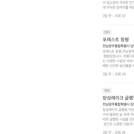
서 입소문이 자자한 인
게 아늑한 잠자리를 제공
 있는 완벽한 조화가 이
2달 전
조회 32
은 시간을 보낼 수 있
조할 만한 장소가 됩니다
 순간을 만끽해보세요.
 나누는 이야기들은 여러
캠핑
포레스트 창평
전남광주통합특별시 담양군
포레스트 창평 전남광주통
 캠핑장입니다. 아름다
는 다양한 시설과 서비스
배한 신선한 농산물을 제
 캠퍼들이 탐험과 모험
2달 전
조회 30
은 숙면을 취할 수 있는
 놀 수 있는 놀이시설
트 창평의 매력 중 하나
순한 캠핑 그 이상을 제
캠핑
장성레이크 글램
전남광주통합특별시 장성
장성레이크 글램핑 자연
수와 울창한 숲 속에 자
러운 글램핑 시설을 갖
 공간은 소중한 사람과 
 액티비티를 즐기기에 
2달 전
조회 26
하는 시간이 될 것입니