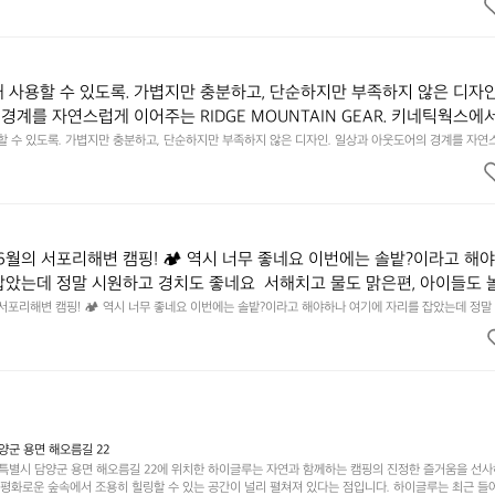
 것. R 지퍼 지갑은 바로 그 위화감 없는 균형감에서 출발했습니다.  그중에서도 슬림함에 철저히 집
튼한 내구도와 넉넉한 수납력을 해치치 않는 선에서, 가장 가볍고 얇게 
넉한 수납력을 해치치 않는 선에서, 가장 가볍고 얇게 설계했습니다.  이 디자인과 사용감은, 꼭 직접 
기를 바랍니다.
자인과 사용감은, 꼭 직접 손으로 만져보며 경험해 보시기를 바랍니다.
래 사용할 수 있도록. 가볍지만 충분하고, 단순하지만 부족하지 않은 디자인
경계를 자연스럽게 이어주는 RIDGE MOUNTAIN GEAR. 키네틱웍스에
용할 수 있도록. 가볍지만 충분하고, 단순하지만 부족하지 않은 디자인. 일상과 아웃도어의 경계를 자연
UNTAIN GEAR. 키네틱웍스에서 만나보세요.
6월의 서포리해변 캠핑! 🏕 역시 너무 좋네요 이번에는 솔밭?이라고 해
잡았는데 정말 시원하고 경치도 좋네요  서해치고 물도 맑은편, 아이들도 
 넘 짧게 느껴지네요  .1박 1동 1만원 (수금은 7시쯤, 동네에서 관리) .수금
 서포리해변 캠핑! 🏕 역시 너무 좋네요 이번에는 솔밭?이라고 해야하나 여기에 자리를 잡았는데 정말
고 물도 맑은편, 아이들도 놀기 좋고 1박 2일은 넘 짧게 느껴지네요  .1박 1동 1만원 (수금은 7시쯤, 
를 1개씩 나누어줌 .솔밭에 바로 화장실있음 .5분거리 cu .2분거리 음식
물.쓰레기봉투를 1개씩 나누어줌 .솔밭에 바로 화장실있음 .5분거리 cu .2분거리 음식점  항구에서부
해변까지 버스도 다니네요 ㅎㅎㅎ 아이들 엄청 좋아하네요 점심쯤도착해서
ㅎㅎㅎ 아이들 엄청 좋아하네요 점심쯤도착해서 철수할때까지 물놀이 3타임이나 했네요 ⛱️
3타임이나 했네요 ⛱️
군 용면 해오름길 22
별시 담양군 용면 해오름길 22에 위치한 하이글루는 자연과 함께하는 캠핑의 진정한 즐거움을 선
고 평화로운 숲속에서 조용히 힐링할 수 있는 공간이 널리 펼쳐져 있다는 점입니다. 하이글루는 최근 들