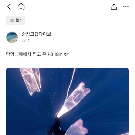
헬스
숨
숨참고럽다이브
참
2년 전
고
럽
망망대해에서 찍고 온 PB 18m 🩵
다
이
브
숨
참
고
럽
다
이
브