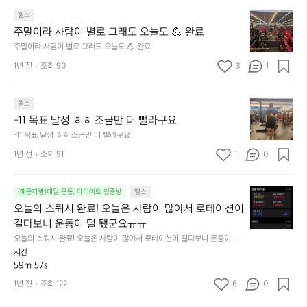
지
때
주
고
헬스
문
말
살
에
주말이라 사람이 별로 그래도 오늘도 💪 완료
이
만
주
주말이라 사람이 별로 그래도 오늘도 💪 완료
라
자
2
1년 전
조회 90
3
1
사
꾸
회
람
쪄
운
이
서
동
-
헬스
별
턱
하
1
로
-11 목표 달성 ㅎㅎ 조금만 더 뺄라구요
걸
자
1
그
이
고
-11 목표 달성 ㅎㅎ 조금만 더 뺄라구요
목
래
하
다
1년 전
조회 91
1
0
표
도
나
짐
달
오
구
중.
성
늘
매
아
오
(매운다방)매일 운동, 다이어트 인증방
헬스
ㅎ
도
했
직
늘
ㅎ
오늘의 스쿼시 완료! 오늘은 사람이 많아서 로테이션이 
💪
네
까
의
조
길다보니 운동이 덜 됐군요ㅠㅠ
완
요
지
스
금
료
~
는
오늘의 스쿼시 완료! 오늘은 사람이 많아서 로테이션이 길다보니 운동이 덜
쿼
만
 됐군요ㅠㅠ
숀
성
시간
시
더
리
공
59m 57s
완
뺄
형
중
료!
1년 전
조회 122
6
0
라
님
혼
오
구
의
자