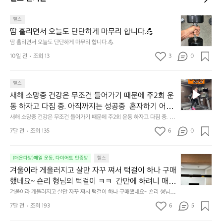
땀
헬스
훌
땀 훌리면서 오늘도 단단하게 마무리 합니다.💪
리
땀 훌리면서 오늘도 단단하게 마무리 합니다.💪
면
10일 전
조회 13
3
0
서
오
늘
새
헬스
도
해
단
새해 소망중 건강은 무조건 들어가기 때문에 주2회 운
소
단
동 하자고 다짐 중. 아직까지는 성공중  혼자하기 어려
망
하
운 친구들 같이 해보자🏃😆
새해 소망중 건강은 무조건 들어가기 때문에 주2회 운동 하자고 다짐 중. 아
중
게
직까지는 성공중  혼자하기 어려운 친구들 같이 해보자🏃😆
건
7달 전
조회 135
6
0
마
강
무
은
리
겨
무
(매운다방)매일 운동, 다이어트 인증방
헬스
합
울
조
겨울이라 게을러지고 살만 자꾸 쪄서 턱걸이 하나 구매
니
이
건
다.
했네요~ 숀리 형님의 턱걸이 ㅋㅋ  간만에 하려니 매우 
라
들
💪
힘드네요😅 열심히 해서 20개까지 해보기~! 아자아
겨울이라 게을러지고 살만 자꾸 쪄서 턱걸이 하나 구매했네요~ 숀리 형님의
게
어
 턱걸이 ㅋㅋ  간만에 하려니 매우 힘드네요😅 열심히 해서 20개까지 해보
자!💪
을
가
7달 전
조회 193
6
5
기~! 아자아자!💪
러
기