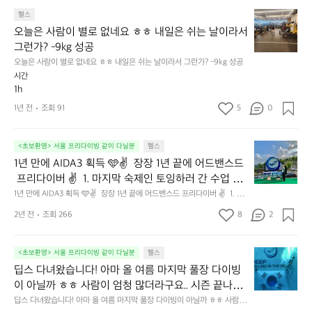
늘
요
턱
하
오
은
헬스
걸
기
늘
사
오늘은 사람이 별로 없네요 ㅎㅎ 내일은 쉬는 날이라서 
이
어
은
람
그런가? -9kg 성공
ㅋ
려
사
이
ㅋ
운
오늘은 사람이 별로 없네요 ㅎㅎ 내일은 쉬는 날이라서 그런가? -9kg 성공
람
많
간
친
시간
이
아
만
구
1h
별
서
에
들
로
로
1년 전
조회 91
5
0
하
같
없
테
려
이
네
이
니
해
1
요
<초보환영> 서울 프리다이빙 같이 다닐분
헬스
션
매
보
년
ㅎ
이
1년 만에 AIDA3 획득 🩵✌️  장장 1년 끝에 어드밴스드
우
자
만
ㅎ
길
 프리다이버 ✌️  1. 마지막 숙제인 토잉하러 간 수업 25
힘
🏃
에
내
다
m 쯤 허벅지에 감각이 없었는데 얼레벌레 끝냈다 실제 
드
1년 만에 AIDA3 획득 🩵✌️  장장 1년 끝에 어드밴스드 프리다이버 ✌️  1. 마
😆
A
일
보
지막 숙제인 토잉하러 간 수업 25m 쯤 허벅지에 감각이 없었는데 얼레벌레
네
상황이었다면 레스큐 해낼 수 있었을까 반성했다  2.
I
은
니
2년 전
조회 266
8
2
 끝냈다 실제 상황이었다면 레스큐 해낼 수 있었을까 반성했다  2. 힘든 와중
요
 힘든 와중에 구조대상자 역할 두 번 했는데 수심 탈 때
D
쉬
운
에 구조대상자 역할 두 번 했는데 수심 탈 때도 없었던 컨트랙션이 왔다 진짜 
😅
구조대상자 될 뻔 😇  3. 그 컨디션에 놀다 블랙아웃 올 것 같다는 느낌에 처
A
도 없었던 컨트랙션이 왔다 진짜 구조대상자 될 뻔 😇  
는
동
열
음으로 시간 못 채우고 출수 물친놈 타이틀 반납 해야 할 것 같다  4. 토잉에
3
날
딥
이
<초보환영> 서울 프리다이빙 같이 다닐분
헬스
3. 그 컨디션에 놀다 블랙아웃 올 것 같다는 느낌에 처
심
 허벅지 털려서 한 번 의자에 앉았다가 일어날 수 없었다 담배는 진짜 맛있었
획
이
스
덜
딥스 다녀왔습니다! 아마 올 여름 마지막 풀장 다이빙
음으로 시간 못 채우고 출수 물친놈 타이틀 반납 해야
다  5. 마스터까지 가려면 마음의 준비를 단단히 해야할 것 같다 역시 가장
히
득
라
다
됐
 문제는 멘탈인데 멘탈 운동은 어떻게 하나요?  턱걸이로 맞춘 소중한 내 PB 
이 아닐까 ㅎㅎ 사람이 엄청 많더라구요.. 시즌 끝나면
 할 것 같다  4. 토잉에 허벅지 털려서 한 번 의자에 앉
해
🩵
서
녀
군
올해는 업데이트는 안될 예정  STA : 3분 5초 DYN : 55M CWT : 25M
 가야겠습니다
서
았다가 일어날 수 없었다 담배는 진짜 맛있었다  5. 마
딥스 다녀왔습니다! 아마 올 여름 마지막 풀장 다이빙이 아닐까 ㅎㅎ 사람이
그
왔
요
✌️
 엄청 많더라구요.. 시즌 끝나면 가야겠습니다