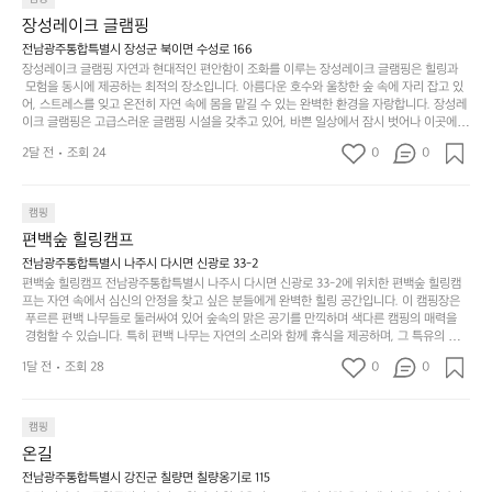
상
물
 다채로운 야외 활동을 제공합니다. 특히 어린이들은 안전하게 놀 수 있는 놀이시설이 마련
게
솔
장성레이크 글램핑
되어 있어 부모님들과 함께 즐거운 시간을 보낼 수 있습니다. 주변의 다양한 관광지와 먹거
과
건
눈
밭?
리를 탐험하는 재미도 포레스트 창평의 매력 중 하나입니다.  또한, 캠핑장을 방문한 후 지속
전남광주통합특별시 장성군 북이면 수성로 166
아
에
을
이
적으로 재방문하는 이들이 많아 인기가 날로 상승하고 있습니다. 포레스트 창평은 단순한 캠
장성레이크 글램핑 자연과 현대적인 편안함이 조화를 이루는 장성레이크 글램핑은 힐링과
웃
는
가
라
핑 그 이상을 제공하며, 자연을 사랑하는 모든 이들에게 꼭 한번 경험해봐야 할 장소로 자리
 모험을 동시에 제공하는 최적의 장소입니다. 아름다운 호수와 울창한 숲 속에 자리 잡고 있
도
크
려
잡았습니다.  인기 정도: ★★★★★
고
어, 스트레스를 잊고 온전히 자연 속에 몸을 맡길 수 있는 완벽한 환경을 자랑합니다. 장성레
어
기,
보
이크 글램핑은 고급스러운 글램핑 시설을 갖추고 있어, 바쁜 일상에서 잠시 벗어나 이곳에
해
의
무
 오면 사치스러운 휴식이 가능해집니다. 독립된 텐트에서 제공되는 특별한 불멍 공간은 소중
세
야
2달 전
조회 24
0
0
경
한 사람과 함께 따뜻한 이야기를 나눌 수 있는 소중한 시간을 만들어 줍니다. 또한, 주변의 자
게,
요.
하
연 환경은 하이킹과 자전거 타기 등 다양한 액티비티를 즐기기에 그야말로 완벽한 조건을 갖
계
형
마
나
추고 있습니다. 이곳에서의 캠핑은 단순한 숙박이 아닌, 가족과 친구들과 함께 소중한 추억
를
태,
치
여
을 창출하는 시간이 될 것입니다. 특히 식사를 좋아하는 분들에게는 매주 특별한 바비큐 파
캠핑
자
색
암
기
티와 지역에서 나는 신선한 재료로 만든 다양한 요리를 제공하여 미각을 만족시켜 줍니다. 
편백숲 힐링캠프
연
감
 장성레이크 글램핑은 그 아름다운 경관과 최고 품질의 시설 덕분에 최근 몇 년 사이에 특히
막
에
스
사
 주목받고 있는 캠핑장 중 하나입니다. 주말이면 방문객이 가득해 예약이 빠르게 차는 만큼
전남광주통합특별시 나주시 다시면 신광로 33-2
커
자
 미리 일정을 계획하시는 것이 좋습니다. 나만의 프라이빗한 공간에서 가족 및 사랑하는 사
럽
이
편백숲 힐링캠프 전남광주통합특별시 나주시 다시면 신광로 33-2에 위치한 편백숲 힐링캠
튼
리
람들과 함께하세요. 당신의 대자연 속 힐링을 기다리는 장성레이크 글램핑은 언젠가 반드시
프는 자연 속에서 심신의 안정을 찾고 싶은 분들에게 완벽한 힐링 공간입니다. 이 캠핑장은
게
의
을
를
 방문해봐야 할 명소로 자리매김하였습니다. 인기 정도: ★★★★★
 푸르른 편백 나무들로 둘러싸여 있어 숲속의 맑은 공기를 만끽하며 색다른 캠핑의 매력을
이
아
조
잡
 경험할 수 있습니다. 특히 편백 나무는 자연의 소리와 함께 휴식을 제공하며, 그 특유의 아로
어
주
용
았
마향이 심리적 안정감을 가져다줍니다. 이곳에서 아침 햇살을 맞으며 조용한 숲속에서의 커
주
미
1달 전
조회 28
0
0
피 한 잔은 그 어떤 도시의 카페에서 느끼기 힘든 특별함을 선사합니다. 편백숲 힐링캠프는
히
는
는
묘
 다양한 숙소 타입을 갖추고 있어 가족 단위는 물론 친구나 연인과 함께 더욱 기억에 남는 특
내
데
별한 시간을 보낼 수 있습니다. 주변에는 자전거 도로와 하이킹 트레일이 있어 액티비티를
R
한
리
정
 즐길 수 있는 기회도 많은데, 자전거를 타거나 숲속을 거닐며 다양한 생태계를 체험해보는
I
캠핑
밸
듯
말
 것도 일상의 스트레스를 잊게 해줍니다. 또한, 캠프파이어를 즐기며 별빛 아래서 시간을 보
D
런
온길
이.
시
내는 것은 일상에서 벗어나 새로운 여유를 찾는 방법입니다. 운영자는 항상 방문객의 편안함
G
스
P
과 안전을 최우선으로 생각하고 있으며, 깨끗하고 잘 관리된 시설을 자랑합니다. 가족들이
원
전남광주통합특별시 강진군 칠량면 칠량옹기로 115