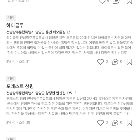
문
록.
1달 전
조회 51
6
품
1
 서해치고 물도 맑은편, 아이들도 놀기 좋고 1박 2일은 넘 짧게 느껴지네요  .
까
네요  .1박 1동 1만원 (수금은 7시쯤, 동네에서 관리) .수
한
가
인
1박 1동 1만원 (수금은 7시쯤, 동네에서 관리) .수금하면서 음식물.쓰레기봉
지
투를 1개씩 나누어줌 .솔밭에 바로 화장실있음 .5분거리 cu .2분거리 음식점  
6
금하면서 음식물.쓰레기봉투를 1개씩 나누어줌 .솔밭에 
볍
‘R
조
항구에서부터 해변까지 버스도 다니네요 ㅎㅎㅎ 아이들 엄청 좋아하네요 점
월
캠핑
지
지
바로 화장실있음 .5분거리 cu .2분거리 음식점  항구에
금
심쯤도착해서 철수할때까지 물놀이 3타임이나 했네요 ⛱️
의
만
퍼
하이글루
서부터 해변까지 버스도 다니네요 ㅎㅎㅎ 아이들 엄청
시
서
충
지
간
전남광주통합특별시 담양군 용면 해오름길 22
 좋아하네요 점심쯤도착해서 철수할때까지 물놀이 3
포
분
갑’입
하이글루 전남광주통합특별시 담양군 용면 해오름길 22에 위치한 하이글루는 자연과 함께
이
타임이나 했네요 ⛱️
리
하
니
하는 캠핑의 진정한 즐거움을 선사하는 특별한 장소입니다. 이곳의 매력은 넓고 평화로운 숲
걸
해
속에서 조용히 힐링할 수 있는 공간이 널리 펼쳐져 있다는 점입니다. 하이글루는 최근 들어
고,
다.
리
 캠핑 마니아들 사이에서 입소문이 자자한 인기 명소로, 사계절 내내 다양한 액티비티로 방
변
단
일
는
문객들을 맞이합니다. 특히, 하이글루의 독특한 시설인 글램핑 텐트는 고객들에게 아늑한 잠
캠
순
상
2달 전
조회 31
0
순
0
자리를 제공하며, 캠핑의 매력을 한층 더해 줍니다. 밖에서는 자연의 소리를 들으며, 내부에
핑!
하
에
간
서는 편안한 침대에서 하루의 피로를 풀 수 있는 완벽한 조화가 이루어집니다. 이곳의 장점
지
서
🏕
은 또 다른 캠핑의 매력인 바베큐 파티를 즐길 수 있는 공간이 마련되어 있어 친구나 가족과
이
만
 함께 좋은 시간을 보낼 수 있다는 것입니다. 또한, 하이글루 인근에는 다양한 트레킹 코스와
늘
캠핑
있
역
 자전거 도로가 있어 아웃도어 활동을 좋아하는 이들에게 더욱 참조할 만한 장소가 됩니다.
부
지
습
시
포레스트 창평
 담양의 아름다운 자연과 함께, 건강한 레저 활동을 즐기며 행복한 캠핑 경험을 쌓으실 수 있
족
니
니
너
습니다. 하이글루에서 특별한 순간을 만끽해보세요. 따뜻한 햇살과 함께하는 아침, 상징적인 
전남광주통합특별시 담양군 창평면 일산길 235-13
하
고
다.
무
담양의 죽녹원과 함께 어우러진 저녁, 그리고 고요한 밤하늘 아래에서 별을 바라보며 나누는 
포레스트 창평 전남광주통합특별시 담양군 창평면 일산길 235-13  포레스트 창평은 자연의
지
다
이야기들은 여러분의 캠핑 여행을 더욱 특별하게 만들어 줄 것입니다.  인기 정도: ★★★★
그
좋
 품속에서 진정한 휴식을 찾고 싶은 이들을 위한 완벽한 캠핑장입니다. 아름다운 전라남도의 
않
니
★
산악지대에 위치한 이 캠핑장은 푸른 숲과 맑은 계곡이 어우러진 경치로 방문객을 맞이합니
럴
네
은
고
다. 캠핑장을 구성하는 다양한 시설과 서비스 덕분에 가족, 친구, 연인과 함께 특별한 순간을
때
요
 만들어갈 수 있는 최적의 공간이 됩니다.  포레스트 창평은 주말마다 직접 재배한 신선한 농
디
싶
는
이
2달 전
조회 28
0
0
산물을 제공하는 캠핑장으로, 현지에서만 느낄 수 있는 자연의 맛을 경험할 수 있습니다. 또
자
어
차
번
한, 다양한 트레킹 코스와 자전거 도로는 캠퍼들이 탐험과 모험의 짜릿함을 누릴 수 있도록
인.
지
분
에
 만들어졌습니다. 저녁에는 별빛 아래에서 바베큐 파티를 즐기거나, 잔잔한 계곡 소리를 들
일
는
으며 깊은 숙면을 취할 수 있는 기회를 제공합니다.  이곳은 자연과의 완벽한 조화를 이루며,
하
는
캠핑