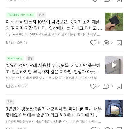
캠
에
서
😌
의
☺️
이
릿지마운틴기어 RIDGE
캠핑
휴
미
걸
이걸 처음 만든지 10년이 넘었군요. 릿지의 초기 제품
식
니
처
에
미
인 ‘R 지퍼 지갑’입니다.  일상에서 늘 지니고 다니고 싶
음
서
니
어지는 물건에는 크기, 무게, 형태, 색감 사이의 아주 미
이걸 처음 만든지 10년이 넘었군요. 릿지의 초기 제품인 ‘R 지퍼 지갑’입니
만
도
멀
다.  일상에서 늘 지니고 다니고 싶어지는 물건에는 크기, 무게, 형태, 색감
묘한 밸런스가 존재합니다.  예를 들자면 일에 집중하
든
1달 전
조회 46
3
0
이
 사이의 아주 미묘한 밸런스가 존재합니다.  예를 들자면 일에 집중하느라 책
👌🏼
느라 책상 위 가장자리에 대충 걸쳐 놓아도 시야에 걸
지
상 위 가장자리에 대충 걸쳐 놓아도 시야에 걸리적거리지 않는 것. R 지퍼 지
동
갑은 바로 그 위화감 없는 균형감에서 출발했습니다.  그중에서도 슬림함에
1
리적거리지 않는 것. R 지퍼 지갑은 바로 그 위화감 없
중
 철저히 집착했습니다. 튼튼한 내구도와 넉넉한 수납력을 해치치 않는 선에
필
0
Kineticworks
캠핑
는 균형감에서 출발했습니다.  그중에서도 슬림함에 철
인
서, 가장 가볍고 얇게 설계했습니다.  이 디자인과 사용감은, 꼭 직접 손으로
요
년
필요한 것만, 오래 사용할 수 있도록. 가볍지만 충분하
차
저히 집착했습니다. 튼튼한 내구도와 넉넉한 수납력을
 만져보며 경험해 보시기를 바랍니다.
한
이
안
고, 단순하지만 부족하지 않은 디자인. 일상과 아웃도
 해치치 않는 선에서, 가장 가볍고 얇게 설계했습니다. 
것
넘
에
어의 경계를 자연스럽게 이어주는 RIDGE MOUNTAIN 
필요한 것만, 오래 사용할 수 있도록. 가볍지만 충분하고, 단순하지만 부족하
 이 디자인과 사용감은, 꼭 직접 손으로 만져보며 경험
만,
었
서
지 않은 디자인. 일상과 아웃도어의 경계를 자연스럽게 이어주는 RIDGE M
GEAR. 키네틱웍스에서 만나보세요.
해 보시기를 바랍니다.
오
군
1달 전
조회 38
2
0
OUNTAIN GEAR. 키네틱웍스에서 만나보세요.
도
래
요.
누
사
릿
구
3
용
캠핑
지
나
년
할
의
3년만에 방문한 6월의 서포리해변 캠핑! 🏕 역시 너무 
잠
만
수
초
에
좋네요 이번에는 솔밭?이라고 해야하나 여기에 자리를 
에
있
기
들
잡았는데 정말 시원하고 경치도 좋네요  서해치고 물도 
3년만에 방문한 6월의 서포리해변 캠핑! 🏕 역시 너무 좋네요 이번에는 솔
방
도
제
기
밭?이라고 해야하나 여기에 자리를 잡았는데 정말 시원하고 경치도 좋네요 
맑은편, 아이들도 놀기 좋고 1박 2일은 넘 짧게 느껴지