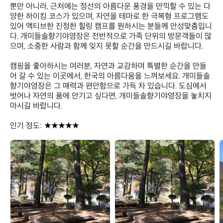
뿐만 아니라, 근처에는 정선의 아름다운 풍경을 만끽할 수 있는 다
양한 하이킹 코스가 있으며, 자연을 테마로 한 극복형 프로그램도 
있어 액티브한 진정한 힐링 캠프를 원하시는 분들께 안성맞춤입니
다. 개미들솔향기야영장은 전반적으로 가족 단위의 방문객들이 많
으며, 소중한 사람과 함께 잊지 못할 순간을 만드시길 바랍니다.

캠핑을 좋아하시는 여러분, 자연과 교감하며 특별한 순간을 만들
어 갈 수 있는 이곳에서, 한국의 아름다움을 느껴보세요. 개미들솔
향기야영장은 그 매력과 편안함으로 가득 차 있습니다. 도심에서 
벗어나 자연의 품에 안기고 싶다면, 개미들솔향기야영장을 놓치지 
마시길 바랍니다. 

인기 정도: ★★★★★
개
개
미
미
들
들
솔
솔
향
향
기
기
야
야
영
영
장
장