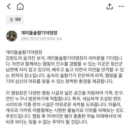
캠핑
개
개미들솔향기야영장
미
강원도 정선군 남면 광락로 354
들
솔
개미들솔향기야영장  

향
강원도의 숨겨진 보석, 개미들솔향기야영장이 여러분을 기다립니
기
다. 자연과 함께하는 캠핑의 진수를 경험할 수 있는 이곳은 정선군 
야
남면에 자리 잡고 있으며, 배우고 놀고 쉬면서 자연을 만끽할 수 있
영
는 최적의 장소입니다. 숲속의 솔향기가 은은하게 퍼져, 캠핑을 즐
장
기며 심신의 여유를 찾을 수 있는 완벽한 환경을 제공합니다.

이 캠핑장은 다양한 캠핑 시설과 넓은 공간을 자랑하여 가족, 친구, 
연인 누구나 방문하기에 적합합니다. 특히, 세심하게 조성된 텐트 
사이트와 각종 편의 시설은 여유로운 숙박을 도와줍니다. 아울러, 
계곡과 가까워 여름철에는 시원한 물놀이로 더위를 피해보는 것도 
추천드립니다. 캠핑 후 저녁이면 별이 총총한 하늘 아래에서의 바
비큐 파티는 잊을 수 없는 추억이 될 것입니다.
