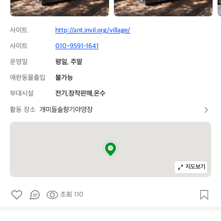
사이트
http://ant.invil.org/village/
사이트
010-9591-1641
운영일
평일, 주말
애완동물출입
불가능
부대시설
전기,장작판매,온수
활동 장소
개미들솔향기야영장
지도보기
조회 110