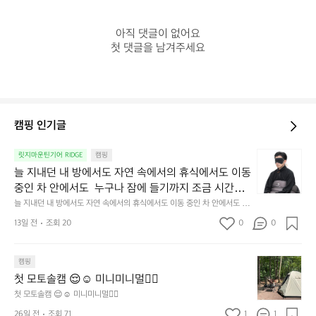
아직 댓글이 없어요

첫 댓글을 남겨주세요
캠핑 인기글
늘
릿지마운틴기어 RIDGE
캠핑
지
늘 지내던 내 방에서도 자연 속에서의 휴식에서도 이동 
내
중인 차 안에서도  누구나 잠에 들기까지 조금 시간이
던
 걸리는 순간이 있습니다.  그럴 때는 차분하게 눈을 가
늘 지내던 내 방에서도 자연 속에서의 휴식에서도 이동 중인 차 안에서도  누
내
구나 잠에 들기까지 조금 시간이 걸리는 순간이 있습니다.  그럴 때는 차분하
려보세요. 마치 암막 커튼을 조용히 내리듯이.  Polarte
방
13일 전
조회 20
0
0
게 눈을 가려보세요. 마치 암막 커튼을 조용히 내리듯이.  Polartec® Wind
c® Wind Pro™의 온기가 눈가를 포근히 감싸줍니다. 
에
 Pro™의 온기가 눈가를 포근히 감싸줍니다.  차가운 공기를 차단하고, 얼굴
에 밀착하여 빛을 막아줍니다.  이 슬립 웜을 쓰는 것만으로 그곳은 나만의
서
 차가운 공기를 차단하고, 얼굴에 밀착하여 빛을 막아
 밤이 됩니다.  안녕히 주무세요.
첫
도
캠핑
줍니다.  이 슬립 웜을 쓰는 것만으로 그곳은 나만의 밤
모
자
첫 모토솔캠 😌☺️ 미니미니멀👌🏼
이 됩니다.  안녕히 주무세요.
토
연
첫 모토솔캠 😌☺️ 미니미니멀👌🏼
솔
속
26일 전
조회 71
1
1