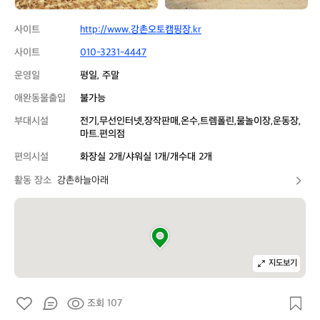
사이트
http://www.강촌오토캠핑장.kr
사이트
010-3231-4447
운영일
평일, 주말
애완동물출입
불가능
부대시설
전기,무선인터넷,장작판매,온수,트렘폴린,물놀이장,운동장,
마트.편의점
편의시설
화장실 2개/샤워실 1개/개수대 2개
활동 장소
강촌하늘아래
지도보기
조회 107