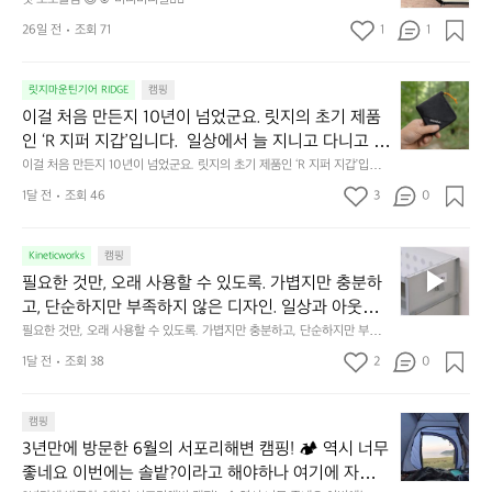
솔
속
26일 전
조회 71
1
1
캠
에
서
😌
의
☺️
이
릿지마운틴기어 RIDGE
캠핑
휴
미
걸
이걸 처음 만든지 10년이 넘었군요. 릿지의 초기 제품
식
니
처
에
미
인 ‘R 지퍼 지갑’입니다.  일상에서 늘 지니고 다니고 싶
음
서
니
어지는 물건에는 크기, 무게, 형태, 색감 사이의 아주 미
이걸 처음 만든지 10년이 넘었군요. 릿지의 초기 제품인 ‘R 지퍼 지갑’입니
만
도
멀
다.  일상에서 늘 지니고 다니고 싶어지는 물건에는 크기, 무게, 형태, 색감
묘한 밸런스가 존재합니다.  예를 들자면 일에 집중하
든
1달 전
조회 46
3
0
이
 사이의 아주 미묘한 밸런스가 존재합니다.  예를 들자면 일에 집중하느라 책
👌🏼
느라 책상 위 가장자리에 대충 걸쳐 놓아도 시야에 걸
지
상 위 가장자리에 대충 걸쳐 놓아도 시야에 걸리적거리지 않는 것. R 지퍼 지
동
갑은 바로 그 위화감 없는 균형감에서 출발했습니다.  그중에서도 슬림함에
1
리적거리지 않는 것. R 지퍼 지갑은 바로 그 위화감 없
중
 철저히 집착했습니다. 튼튼한 내구도와 넉넉한 수납력을 해치치 않는 선에
필
0
Kineticworks
캠핑
는 균형감에서 출발했습니다.  그중에서도 슬림함에 철
인
서, 가장 가볍고 얇게 설계했습니다.  이 디자인과 사용감은, 꼭 직접 손으로
요
년
필요한 것만, 오래 사용할 수 있도록. 가볍지만 충분하
차
저히 집착했습니다. 튼튼한 내구도와 넉넉한 수납력을
 만져보며 경험해 보시기를 바랍니다.
한
이
안
고, 단순하지만 부족하지 않은 디자인. 일상과 아웃도
 해치치 않는 선에서, 가장 가볍고 얇게 설계했습니다. 
것
넘
에
어의 경계를 자연스럽게 이어주는 RIDGE MOUNTAIN 
필요한 것만, 오래 사용할 수 있도록. 가볍지만 충분하고, 단순하지만 부족하
 이 디자인과 사용감은, 꼭 직접 손으로 만져보며 경험
만,
었
서
지 않은 디자인. 일상과 아웃도어의 경계를 자연스럽게 이어주는 RIDGE M
GEAR. 키네틱웍스에서 만나보세요.
해 보시기를 바랍니다.
오
군
1달 전
조회 38
2
0
OUNTAIN GEAR. 키네틱웍스에서 만나보세요.
도
래
요.
누
사
릿
구
3
용
캠핑
지
나
년
할
의
3년만에 방문한 6월의 서포리해변 캠핑! 🏕 역시 너무 
잠
만
수
초
에
좋네요 이번에는 솔밭?이라고 해야하나 여기에 자리를 
에
있
기