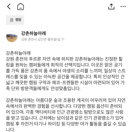
캠핑
강
강촌하늘아래
촌
강원 춘천시 남산면 풀무골1길 71
하
늘
강촌하늘아래  

아
강원 춘천의 푸르른 자연 속에 위치한 강촌하늘아래는 진정한 힐
래
링을 원하는 캠퍼들에게 최적의 선택지입니다. 이곳은 맑은 공기
를 가득 품은 강촌의 품 속에서 야생의 소리를 느끼며, 일상의 스트
레스를 잊을 수 있는 아늑한 공간을 제공합니다. 특히 인상적인 건 
넓고 깨끗한 캠핑 구역과 에코-프렌들한 시설이 마련되어 있어 가
족 단위 방문객들에게도 안성맞춤입니다. 

강촌하늘아래는 아름다운 숲과 조용한 계곡이 어우러져 있어 자연 
속에서의 완벽한 경험을 선사합니다. 다양한 캠핑 옵션이 준비되
어 있으며, 각종 액티비티와 인근 관광명소 탐방으로도 많은 사랑
을 받고 있습니다. 근처에는 남이섬과 같은 인기 관광명소가 있어 
캠핑 후 자전거 타기나 하이킹 등 다양한 여가 활동을 즐길 수 있습
니다. 
