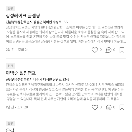
인.
지
분
에
 만들어졌습니다. 저녁에는 별빛 아래에서 바베큐 파티를 즐기거나, 잔잔한 계곡 소리를 들
일
는
으며 깊은 숙면을 취할 수 있는 기회를 제공합니다.  이곳은 자연과의 완벽한 조화를 이루며,
하
는
캠핑
상
물
 다채로운 야외 활동을 제공합니다. 특히 어린이들은 안전하게 놀 수 있는 놀이시설이 마련
게
솔
장성레이크 글램핑
되어 있어 부모님들과 함께 즐거운 시간을 보낼 수 있습니다. 주변의 다양한 관광지와 먹거
과
건
눈
밭?
리를 탐험하는 재미도 포레스트 창평의 매력 중 하나입니다.  또한, 캠핑장을 방문한 후 지속
전남광주통합특별시 장성군 북이면 수성로 166
아
에
을
이
적으로 재방문하는 이들이 많아 인기가 날로 상승하고 있습니다. 포레스트 창평은 단순한 캠
장성레이크 글램핑 자연과 현대적인 편안함이 조화를 이루는 장성레이크 글램핑은 힐링과
웃
는
가
라
핑 그 이상을 제공하며, 자연을 사랑하는 모든 이들에게 꼭 한번 경험해봐야 할 장소로 자리
 모험을 동시에 제공하는 최적의 장소입니다. 아름다운 호수와 울창한 숲 속에 자리 잡고 있
도
크
려
잡았습니다.  인기 정도: ★★★★★
고
어, 스트레스를 잊고 온전히 자연 속에 몸을 맡길 수 있는 완벽한 환경을 자랑합니다. 장성레
어
기,
보
이크 글램핑은 고급스러운 글램핑 시설을 갖추고 있어, 바쁜 일상에서 잠시 벗어나 이곳에
해
의
무
 오면 사치스러운 휴식이 가능해집니다. 독립된 텐트에서 제공되는 특별한 불멍 공간은 소중
세
야
2달 전
조회 24
0
0
경
한 사람과 함께 따뜻한 이야기를 나눌 수 있는 소중한 시간을 만들어 줍니다. 또한, 주변의 자
게,
요.
하
연 환경은 하이킹과 자전거 타기 등 다양한 액티비티를 즐기기에 그야말로 완벽한 조건을 갖
계
형
마
나
추고 있습니다. 이곳에서의 캠핑은 단순한 숙박이 아닌, 가족과 친구들과 함께 소중한 추억
를
태,
치
여
을 창출하는 시간이 될 것입니다. 특히 식사를 좋아하는 분들에게는 매주 특별한 바비큐 파
캠핑
자
색
암
기
티와 지역에서 나는 신선한 재료로 만든 다양한 요리를 제공하여 미각을 만족시켜 줍니다. 
편백숲 힐링캠프
연
감
 장성레이크 글램핑은 그 아름다운 경관과 최고 품질의 시설 덕분에 최근 몇 년 사이에 특히
막
에
스
사
 주목받고 있는 캠핑장 중 하나입니다. 주말이면 방문객이 가득해 예약이 빠르게 차는 만큼
전남광주통합특별시 나주시 다시면 신광로 33-2
커
자
 미리 일정을 계획하시는 것이 좋습니다. 나만의 프라이빗한 공간에서 가족 및 사랑하는 사
럽
이
편백숲 힐링캠프 전남광주통합특별시 나주시 다시면 신광로 33-2에 위치한 편백숲 힐링캠
튼
리
람들과 함께하세요. 당신의 대자연 속 힐링을 기다리는 장성레이크 글램핑은 언젠가 반드시
프는 자연 속에서 심신의 안정을 찾고 싶은 분들에게 완벽한 힐링 공간입니다. 이 캠핑장은
게
의
을
를
 방문해봐야 할 명소로 자리매김하였습니다. 인기 정도: ★★★★★
 푸르른 편백 나무들로 둘러싸여 있어 숲속의 맑은 공기를 만끽하며 색다른 캠핑의 매력을
이
아
조
잡
 경험할 수 있습니다. 특히 편백 나무는 자연의 소리와 함께 휴식을 제공하며, 그 특유의 아로
어
주
용
았
마향이 심리적 안정감을 가져다줍니다. 이곳에서 아침 햇살을 맞으며 조용한 숲속에서의 커
주
미
1달 전
조회 28
0
0
피 한 잔은 그 어떤 도시의 카페에서 느끼기 힘든 특별함을 선사합니다. 편백숲 힐링캠프는
히
는
는
묘
 다양한 숙소 타입을 갖추고 있어 가족 단위는 물론 친구나 연인과 함께 더욱 기억에 남는 특
내
데
별한 시간을 보낼 수 있습니다. 주변에는 자전거 도로와 하이킹 트레일이 있어 액티비티를
R
한
리
정
 즐길 수 있는 기회도 많은데, 자전거를 타거나 숲속을 거닐며 다양한 생태계를 체험해보는
I
캠핑
밸
듯
말
 것도 일상의 스트레스를 잊게 해줍니다. 또한, 캠프파이어를 즐기며 별빛 아래서 시간을 보
D
런
온길
이.
시