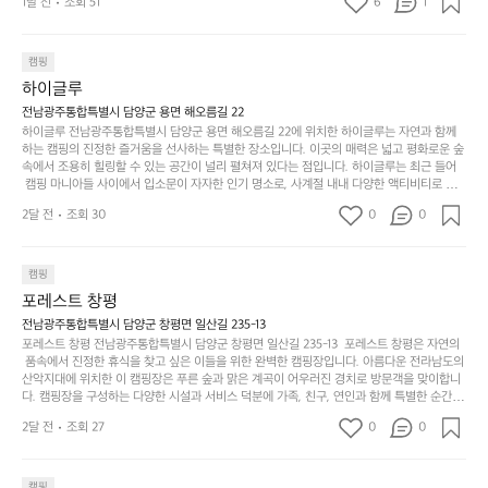
문
록.
1달 전
조회 51
6
품
1
 서해치고 물도 맑은편, 아이들도 놀기 좋고 1박 2일은 넘 짧게 느껴지네요  .
까
네요  .1박 1동 1만원 (수금은 7시쯤, 동네에서 관리) .수
한
가
인
1박 1동 1만원 (수금은 7시쯤, 동네에서 관리) .수금하면서 음식물.쓰레기봉
지
투를 1개씩 나누어줌 .솔밭에 바로 화장실있음 .5분거리 cu .2분거리 음식점  
6
금하면서 음식물.쓰레기봉투를 1개씩 나누어줌 .솔밭에 
볍
‘R
조
항구에서부터 해변까지 버스도 다니네요 ㅎㅎㅎ 아이들 엄청 좋아하네요 점
월
캠핑
지
지
바로 화장실있음 .5분거리 cu .2분거리 음식점  항구에
금
심쯤도착해서 철수할때까지 물놀이 3타임이나 했네요 ⛱️
의
만
퍼
하이글루
서부터 해변까지 버스도 다니네요 ㅎㅎㅎ 아이들 엄청
시
서
충
지
간
전남광주통합특별시 담양군 용면 해오름길 22
 좋아하네요 점심쯤도착해서 철수할때까지 물놀이 3
포
분
갑’입
하이글루 전남광주통합특별시 담양군 용면 해오름길 22에 위치한 하이글루는 자연과 함께
이
타임이나 했네요 ⛱️
리
하
니
하는 캠핑의 진정한 즐거움을 선사하는 특별한 장소입니다. 이곳의 매력은 넓고 평화로운 숲
걸
해
속에서 조용히 힐링할 수 있는 공간이 널리 펼쳐져 있다는 점입니다. 하이글루는 최근 들어
고,
다.
리
 캠핑 마니아들 사이에서 입소문이 자자한 인기 명소로, 사계절 내내 다양한 액티비티로 방
변
단
일
는
문객들을 맞이합니다. 특히, 하이글루의 독특한 시설인 글램핑 텐트는 고객들에게 아늑한 잠
캠
순
상
2달 전
조회 30
0
순
0
자리를 제공하며, 캠핑의 매력을 한층 더해 줍니다. 밖에서는 자연의 소리를 들으며, 내부에
핑!
하
에
간
서는 편안한 침대에서 하루의 피로를 풀 수 있는 완벽한 조화가 이루어집니다. 이곳의 장점
지
서
🏕
은 또 다른 캠핑의 매력인 바베큐 파티를 즐길 수 있는 공간이 마련되어 있어 친구나 가족과
이
만
 함께 좋은 시간을 보낼 수 있다는 것입니다. 또한, 하이글루 인근에는 다양한 트레킹 코스와
늘
캠핑
있
역
 자전거 도로가 있어 아웃도어 활동을 좋아하는 이들에게 더욱 참조할 만한 장소가 됩니다.
부
지
습
시
포레스트 창평
 담양의 아름다운 자연과 함께, 건강한 레저 활동을 즐기며 행복한 캠핑 경험을 쌓으실 수 있
족
니
니
너
습니다. 하이글루에서 특별한 순간을 만끽해보세요. 따뜻한 햇살과 함께하는 아침, 상징적인 
전남광주통합특별시 담양군 창평면 일산길 235-13
하
고
다.
무
담양의 죽녹원과 함께 어우러진 저녁, 그리고 고요한 밤하늘 아래에서 별을 바라보며 나누는 
포레스트 창평 전남광주통합특별시 담양군 창평면 일산길 235-13  포레스트 창평은 자연의
지
다
이야기들은 여러분의 캠핑 여행을 더욱 특별하게 만들어 줄 것입니다.  인기 정도: ★★★★
그
좋
 품속에서 진정한 휴식을 찾고 싶은 이들을 위한 완벽한 캠핑장입니다. 아름다운 전라남도의 
않
니
★
산악지대에 위치한 이 캠핑장은 푸른 숲과 맑은 계곡이 어우러진 경치로 방문객을 맞이합니
럴
네
은
고
다. 캠핑장을 구성하는 다양한 시설과 서비스 덕분에 가족, 친구, 연인과 함께 특별한 순간을
때
요
 만들어갈 수 있는 최적의 공간이 됩니다.  포레스트 창평은 주말마다 직접 재배한 신선한 농
디
싶
는
이
2달 전
조회 27
0
0
산물을 제공하는 캠핑장으로, 현지에서만 느낄 수 있는 자연의 맛을 경험할 수 있습니다. 또
자
어
차
번
한, 다양한 트레킹 코스와 자전거 도로는 캠퍼들이 탐험과 모험의 짜릿함을 누릴 수 있도록
인.
지
분
에
 만들어졌습니다. 저녁에는 별빛 아래에서 바베큐 파티를 즐기거나, 잔잔한 계곡 소리를 들
일
는
으며 깊은 숙면을 취할 수 있는 기회를 제공합니다.  이곳은 자연과의 완벽한 조화를 이루며,
하
는
캠핑