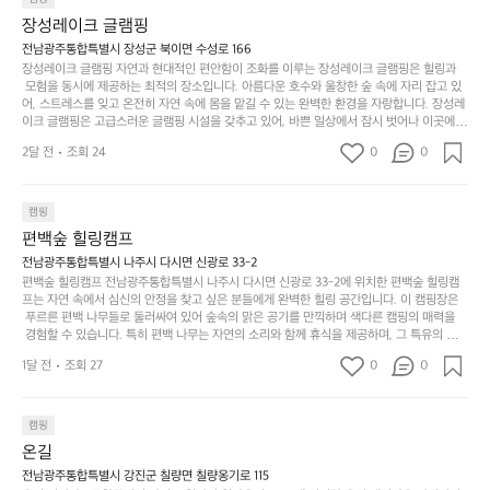
상
물
 다채로운 야외 활동을 제공합니다. 특히 어린이들은 안전하게 놀 수 있는 놀이시설이 마련
게
솔
장성레이크 글램핑
되어 있어 부모님들과 함께 즐거운 시간을 보낼 수 있습니다. 주변의 다양한 관광지와 먹거
과
건
눈
밭?
리를 탐험하는 재미도 포레스트 창평의 매력 중 하나입니다.  또한, 캠핑장을 방문한 후 지속
전남광주통합특별시 장성군 북이면 수성로 166
아
에
을
이
적으로 재방문하는 이들이 많아 인기가 날로 상승하고 있습니다. 포레스트 창평은 단순한 캠
장성레이크 글램핑 자연과 현대적인 편안함이 조화를 이루는 장성레이크 글램핑은 힐링과
웃
는
가
라
핑 그 이상을 제공하며, 자연을 사랑하는 모든 이들에게 꼭 한번 경험해봐야 할 장소로 자리
 모험을 동시에 제공하는 최적의 장소입니다. 아름다운 호수와 울창한 숲 속에 자리 잡고 있
도
크
려
잡았습니다.  인기 정도: ★★★★★
고
어, 스트레스를 잊고 온전히 자연 속에 몸을 맡길 수 있는 완벽한 환경을 자랑합니다. 장성레
어
기,
보
이크 글램핑은 고급스러운 글램핑 시설을 갖추고 있어, 바쁜 일상에서 잠시 벗어나 이곳에
해
의
무
 오면 사치스러운 휴식이 가능해집니다. 독립된 텐트에서 제공되는 특별한 불멍 공간은 소중
세
야
2달 전
조회 24
0
0
경
한 사람과 함께 따뜻한 이야기를 나눌 수 있는 소중한 시간을 만들어 줍니다. 또한, 주변의 자
게,
요.
하
연 환경은 하이킹과 자전거 타기 등 다양한 액티비티를 즐기기에 그야말로 완벽한 조건을 갖
계
형
마
나
추고 있습니다. 이곳에서의 캠핑은 단순한 숙박이 아닌, 가족과 친구들과 함께 소중한 추억
를
태,
치
여
을 창출하는 시간이 될 것입니다. 특히 식사를 좋아하는 분들에게는 매주 특별한 바비큐 파
캠핑
자
색
암
기
티와 지역에서 나는 신선한 재료로 만든 다양한 요리를 제공하여 미각을 만족시켜 줍니다. 
편백숲 힐링캠프
연
감
 장성레이크 글램핑은 그 아름다운 경관과 최고 품질의 시설 덕분에 최근 몇 년 사이에 특히
막
에
스
사
 주목받고 있는 캠핑장 중 하나입니다. 주말이면 방문객이 가득해 예약이 빠르게 차는 만큼
전남광주통합특별시 나주시 다시면 신광로 33-2
커
자
 미리 일정을 계획하시는 것이 좋습니다. 나만의 프라이빗한 공간에서 가족 및 사랑하는 사
럽
이
편백숲 힐링캠프 전남광주통합특별시 나주시 다시면 신광로 33-2에 위치한 편백숲 힐링캠
튼
리
람들과 함께하세요. 당신의 대자연 속 힐링을 기다리는 장성레이크 글램핑은 언젠가 반드시
프는 자연 속에서 심신의 안정을 찾고 싶은 분들에게 완벽한 힐링 공간입니다. 이 캠핑장은
게
의
을
를
 방문해봐야 할 명소로 자리매김하였습니다. 인기 정도: ★★★★★
 푸르른 편백 나무들로 둘러싸여 있어 숲속의 맑은 공기를 만끽하며 색다른 캠핑의 매력을
이
아
조
잡
 경험할 수 있습니다. 특히 편백 나무는 자연의 소리와 함께 휴식을 제공하며, 그 특유의 아로
어
주
용
았
마향이 심리적 안정감을 가져다줍니다. 이곳에서 아침 햇살을 맞으며 조용한 숲속에서의 커
주
미
1달 전
조회 27
0
0
피 한 잔은 그 어떤 도시의 카페에서 느끼기 힘든 특별함을 선사합니다. 편백숲 힐링캠프는
히
는
는
묘
 다양한 숙소 타입을 갖추고 있어 가족 단위는 물론 친구나 연인과 함께 더욱 기억에 남는 특
내
데
별한 시간을 보낼 수 있습니다. 주변에는 자전거 도로와 하이킹 트레일이 있어 액티비티를
R
한
리
정
 즐길 수 있는 기회도 많은데, 자전거를 타거나 숲속을 거닐며 다양한 생태계를 체험해보는
I
캠핑
밸
듯
말
 것도 일상의 스트레스를 잊게 해줍니다. 또한, 캠프파이어를 즐기며 별빛 아래서 시간을 보
D
런
온길
이.
시
내는 것은 일상에서 벗어나 새로운 여유를 찾는 방법입니다. 운영자는 항상 방문객의 편안함
G
스
P
과 안전을 최우선으로 생각하고 있으며, 깨끗하고 잘 관리된 시설을 자랑합니다. 가족들이
원
전남광주통합특별시 강진군 칠량면 칠량옹기로 115