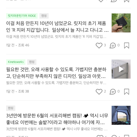
캠
에
서
😌
의
☺️
이
릿지마운틴기어 RIDGE
캠핑
휴
미
걸
이걸 처음 만든지 10년이 넘었군요. 릿지의 초기 제품
식
니
처
에
미
인 ‘R 지퍼 지갑’입니다.  일상에서 늘 지니고 다니고 싶
음
서
니
어지는 물건에는 크기, 무게, 형태, 색감 사이의 아주 미
이걸 처음 만든지 10년이 넘었군요. 릿지의 초기 제품인 ‘R 지퍼 지갑’입니
만
도
멀
다.  일상에서 늘 지니고 다니고 싶어지는 물건에는 크기, 무게, 형태, 색감
묘한 밸런스가 존재합니다.  예를 들자면 일에 집중하
든
1달 전
조회 46
3
0
이
 사이의 아주 미묘한 밸런스가 존재합니다.  예를 들자면 일에 집중하느라 책
👌🏼
느라 책상 위 가장자리에 대충 걸쳐 놓아도 시야에 걸
지
상 위 가장자리에 대충 걸쳐 놓아도 시야에 걸리적거리지 않는 것. R 지퍼 지
동
갑은 바로 그 위화감 없는 균형감에서 출발했습니다.  그중에서도 슬림함에
1
리적거리지 않는 것. R 지퍼 지갑은 바로 그 위화감 없
중
 철저히 집착했습니다. 튼튼한 내구도와 넉넉한 수납력을 해치치 않는 선에
필
0
Kineticworks
캠핑
는 균형감에서 출발했습니다.  그중에서도 슬림함에 철
인
서, 가장 가볍고 얇게 설계했습니다.  이 디자인과 사용감은, 꼭 직접 손으로
요
년
필요한 것만, 오래 사용할 수 있도록. 가볍지만 충분하
차
저히 집착했습니다. 튼튼한 내구도와 넉넉한 수납력을
 만져보며 경험해 보시기를 바랍니다.
한
이
안
고, 단순하지만 부족하지 않은 디자인. 일상과 아웃도
 해치치 않는 선에서, 가장 가볍고 얇게 설계했습니다. 
것
넘
에
어의 경계를 자연스럽게 이어주는 RIDGE MOUNTAIN 
필요한 것만, 오래 사용할 수 있도록. 가볍지만 충분하고, 단순하지만 부족하
 이 디자인과 사용감은, 꼭 직접 손으로 만져보며 경험
만,
었
서
지 않은 디자인. 일상과 아웃도어의 경계를 자연스럽게 이어주는 RIDGE M
GEAR. 키네틱웍스에서 만나보세요.
해 보시기를 바랍니다.
오
군
1달 전
조회 38
2
0
OUNTAIN GEAR. 키네틱웍스에서 만나보세요.
도
래
요.
누
사
릿
구
3
용
캠핑
지
나
년
할
의
3년만에 방문한 6월의 서포리해변 캠핑! 🏕 역시 너무 
잠
만
수
초
에
좋네요 이번에는 솔밭?이라고 해야하나 여기에 자리를 
에
있
기
들
잡았는데 정말 시원하고 경치도 좋네요  서해치고 물도 
3년만에 방문한 6월의 서포리해변 캠핑! 🏕 역시 너무 좋네요 이번에는 솔
방
도
제
기
밭?이라고 해야하나 여기에 자리를 잡았는데 정말 시원하고 경치도 좋네요 
맑은편, 아이들도 놀기 좋고 1박 2일은 넘 짧게 느껴지