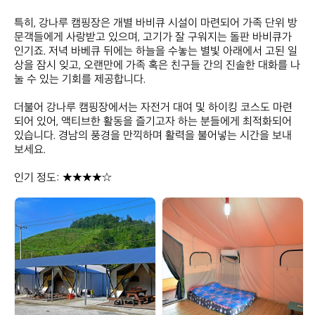
특히, 강나루 캠핑장은 개별 바비큐 시설이 마련되어 가족 단위 방
문객들에게 사랑받고 있으며, 고기가 잘 구워지는 돌판 바비큐가 
인기죠. 저녁 바베큐 뒤에는 하늘을 수놓는 별빛 아래에서 고된 일
상을 잠시 잊고, 오랜만에 가족 혹은 친구들 간의 진솔한 대화를 나
눌 수 있는 기회를 제공합니다.

더불어 강나루 캠핑장에서는 자전거 대여 및 하이킹 코스도 마련
되어 있어, 액티브한 활동을 즐기고자 하는 분들에게 최적화되어 
있습니다. 경남의 풍경을 만끽하며 활력을 불어넣는 시간을 보내
보세요.

인기 정도: ★★★★☆
강
강
나
나
루
루
캠
캠
핑
핑
장
장