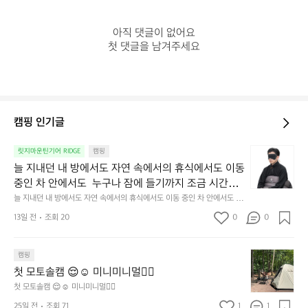
아직 댓글이 없어요

첫 댓글을 남겨주세요
캠핑 인기글
늘
릿지마운틴기어 RIDGE
캠핑
지
늘 지내던 내 방에서도 자연 속에서의 휴식에서도 이동 
내
중인 차 안에서도  누구나 잠에 들기까지 조금 시간이
던
 걸리는 순간이 있습니다.  그럴 때는 차분하게 눈을 가
늘 지내던 내 방에서도 자연 속에서의 휴식에서도 이동 중인 차 안에서도  누
내
구나 잠에 들기까지 조금 시간이 걸리는 순간이 있습니다.  그럴 때는 차분하
려보세요. 마치 암막 커튼을 조용히 내리듯이.  Polarte
방
13일 전
조회 20
0
0
게 눈을 가려보세요. 마치 암막 커튼을 조용히 내리듯이.  Polartec® Wind
c® Wind Pro™의 온기가 눈가를 포근히 감싸줍니다. 
에
 Pro™의 온기가 눈가를 포근히 감싸줍니다.  차가운 공기를 차단하고, 얼굴
에 밀착하여 빛을 막아줍니다.  이 슬립 웜을 쓰는 것만으로 그곳은 나만의
서
 차가운 공기를 차단하고, 얼굴에 밀착하여 빛을 막아
 밤이 됩니다.  안녕히 주무세요.
첫
도
캠핑
줍니다.  이 슬립 웜을 쓰는 것만으로 그곳은 나만의 밤
모
자
첫 모토솔캠 😌☺️ 미니미니멀👌🏼
이 됩니다.  안녕히 주무세요.
토
연
첫 모토솔캠 😌☺️ 미니미니멀👌🏼
솔
속
25일 전
조회 71
1
1