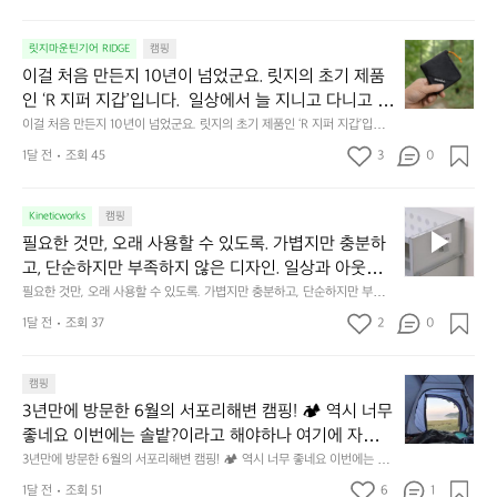
서
😌
의
☺️
이
릿지마운틴기어 RIDGE
캠핑
휴
미
걸
이걸 처음 만든지 10년이 넘었군요. 릿지의 초기 제품
식
니
처
에
미
인 ‘R 지퍼 지갑’입니다.  일상에서 늘 지니고 다니고 싶
음
서
니
어지는 물건에는 크기, 무게, 형태, 색감 사이의 아주 미
이걸 처음 만든지 10년이 넘었군요. 릿지의 초기 제품인 ‘R 지퍼 지갑’입니
만
도
멀
다.  일상에서 늘 지니고 다니고 싶어지는 물건에는 크기, 무게, 형태, 색감
묘한 밸런스가 존재합니다.  예를 들자면 일에 집중하
든
1달 전
조회 45
3
0
이
 사이의 아주 미묘한 밸런스가 존재합니다.  예를 들자면 일에 집중하느라 책
👌🏼
느라 책상 위 가장자리에 대충 걸쳐 놓아도 시야에 걸
지
상 위 가장자리에 대충 걸쳐 놓아도 시야에 걸리적거리지 않는 것. R 지퍼 지
동
갑은 바로 그 위화감 없는 균형감에서 출발했습니다.  그중에서도 슬림함에
1
리적거리지 않는 것. R 지퍼 지갑은 바로 그 위화감 없
중
 철저히 집착했습니다. 튼튼한 내구도와 넉넉한 수납력을 해치치 않는 선에
필
0
Kineticworks
캠핑
는 균형감에서 출발했습니다.  그중에서도 슬림함에 철
인
서, 가장 가볍고 얇게 설계했습니다.  이 디자인과 사용감은, 꼭 직접 손으로
요
년
필요한 것만, 오래 사용할 수 있도록. 가볍지만 충분하
차
저히 집착했습니다. 튼튼한 내구도와 넉넉한 수납력을
 만져보며 경험해 보시기를 바랍니다.
한
이
안
고, 단순하지만 부족하지 않은 디자인. 일상과 아웃도
 해치치 않는 선에서, 가장 가볍고 얇게 설계했습니다. 
것
넘
에
어의 경계를 자연스럽게 이어주는 RIDGE MOUNTAIN 
필요한 것만, 오래 사용할 수 있도록. 가볍지만 충분하고, 단순하지만 부족하
 이 디자인과 사용감은, 꼭 직접 손으로 만져보며 경험
만,
었
서
지 않은 디자인. 일상과 아웃도어의 경계를 자연스럽게 이어주는 RIDGE M
GEAR. 키네틱웍스에서 만나보세요.
해 보시기를 바랍니다.
오
군
1달 전
조회 37
2
0
OUNTAIN GEAR. 키네틱웍스에서 만나보세요.
도
래
요.
누
사
릿
구
3
용
캠핑
지
나
년
할
의
3년만에 방문한 6월의 서포리해변 캠핑! 🏕 역시 너무 
잠
만
수
초
에
좋네요 이번에는 솔밭?이라고 해야하나 여기에 자리를 
에
있
기
들
잡았는데 정말 시원하고 경치도 좋네요  서해치고 물도 
3년만에 방문한 6월의 서포리해변 캠핑! 🏕 역시 너무 좋네요 이번에는 솔
방
도
제
기
밭?이라고 해야하나 여기에 자리를 잡았는데 정말 시원하고 경치도 좋네요 
맑은편, 아이들도 놀기 좋고 1박 2일은 넘 짧게 느껴지
문
록.
1달 전
조회 51
6
품
1
 서해치고 물도 맑은편, 아이들도 놀기 좋고 1박 2일은 넘 짧게 느껴지네요  .