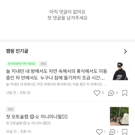
아직 댓글이 없어요

첫 댓글을 남겨주세요
캠핑 인기글
늘
릿지마운틴기어 RIDGE
캠핑
지
늘 지내던 내 방에서도 자연 속에서의 휴식에서도 이동 
내
중인 차 안에서도  누구나 잠에 들기까지 조금 시간이
던
 걸리는 순간이 있습니다.  그럴 때는 차분하게 눈을 가
늘 지내던 내 방에서도 자연 속에서의 휴식에서도 이동 중인 차 안에서도  누
내
구나 잠에 들기까지 조금 시간이 걸리는 순간이 있습니다.  그럴 때는 차분하
려보세요. 마치 암막 커튼을 조용히 내리듯이.  Polarte
방
12일 전
조회 20
0
0
게 눈을 가려보세요. 마치 암막 커튼을 조용히 내리듯이.  Polartec® Wind
c® Wind Pro™의 온기가 눈가를 포근히 감싸줍니다. 
에
 Pro™의 온기가 눈가를 포근히 감싸줍니다.  차가운 공기를 차단하고, 얼굴
에 밀착하여 빛을 막아줍니다.  이 슬립 웜을 쓰는 것만으로 그곳은 나만의
서
 차가운 공기를 차단하고, 얼굴에 밀착하여 빛을 막아
 밤이 됩니다.  안녕히 주무세요.
첫
도
캠핑
줍니다.  이 슬립 웜을 쓰는 것만으로 그곳은 나만의 밤
모
자
첫 모토솔캠 😌☺️ 미니미니멀👌🏼
이 됩니다.  안녕히 주무세요.
토
연
첫 모토솔캠 😌☺️ 미니미니멀👌🏼
솔
속
25일 전
조회 70
1
1
캠
에