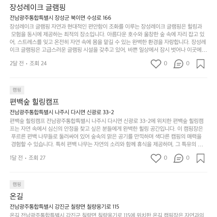
상
물
 다채로운 야외 활동을 제공합니다. 특히 어린이들은 안전하게 놀 수 있는 놀이시설이 마련
게
솔
장성레이크 글램핑
되어 있어 부모님들과 함께 즐거운 시간을 보낼 수 있습니다. 주변의 다양한 관광지와 먹거
과
건
눈
밭?
리를 탐험하는 재미도 포레스트 창평의 매력 중 하나입니다.  또한, 캠핑장을 방문한 후 지속
전남광주통합특별시 장성군 북이면 수성로 166
아
에
을
이
적으로 재방문하는 이들이 많아 인기가 날로 상승하고 있습니다. 포레스트 창평은 단순한 캠
장성레이크 글램핑 자연과 현대적인 편안함이 조화를 이루는 장성레이크 글램핑은 힐링과
웃
는
가
라
핑 그 이상을 제공하며, 자연을 사랑하는 모든 이들에게 꼭 한번 경험해봐야 할 장소로 자리
 모험을 동시에 제공하는 최적의 장소입니다. 아름다운 호수와 울창한 숲 속에 자리 잡고 있
도
크
려
잡았습니다.  인기 정도: ★★★★★
고
어, 스트레스를 잊고 온전히 자연 속에 몸을 맡길 수 있는 완벽한 환경을 자랑합니다. 장성레
어
기,
보
이크 글램핑은 고급스러운 글램핑 시설을 갖추고 있어, 바쁜 일상에서 잠시 벗어나 이곳에
해
의
무
 오면 사치스러운 휴식이 가능해집니다. 독립된 텐트에서 제공되는 특별한 불멍 공간은 소중
세
야
2달 전
조회 24
0
0
경
한 사람과 함께 따뜻한 이야기를 나눌 수 있는 소중한 시간을 만들어 줍니다. 또한, 주변의 자
게,
요.
하
연 환경은 하이킹과 자전거 타기 등 다양한 액티비티를 즐기기에 그야말로 완벽한 조건을 갖
계
형
마
나
추고 있습니다. 이곳에서의 캠핑은 단순한 숙박이 아닌, 가족과 친구들과 함께 소중한 추억
를
태,
치
여
을 창출하는 시간이 될 것입니다. 특히 식사를 좋아하는 분들에게는 매주 특별한 바비큐 파
캠핑
자
색
암
기
티와 지역에서 나는 신선한 재료로 만든 다양한 요리를 제공하여 미각을 만족시켜 줍니다. 
편백숲 힐링캠프
연
감
 장성레이크 글램핑은 그 아름다운 경관과 최고 품질의 시설 덕분에 최근 몇 년 사이에 특히
막
에
스
사
 주목받고 있는 캠핑장 중 하나입니다. 주말이면 방문객이 가득해 예약이 빠르게 차는 만큼
전남광주통합특별시 나주시 다시면 신광로 33-2
커
자
 미리 일정을 계획하시는 것이 좋습니다. 나만의 프라이빗한 공간에서 가족 및 사랑하는 사
럽
이
편백숲 힐링캠프 전남광주통합특별시 나주시 다시면 신광로 33-2에 위치한 편백숲 힐링캠
튼
리
람들과 함께하세요. 당신의 대자연 속 힐링을 기다리는 장성레이크 글램핑은 언젠가 반드시
프는 자연 속에서 심신의 안정을 찾고 싶은 분들에게 완벽한 힐링 공간입니다. 이 캠핑장은
게
의
을
를
 방문해봐야 할 명소로 자리매김하였습니다. 인기 정도: ★★★★★
 푸르른 편백 나무들로 둘러싸여 있어 숲속의 맑은 공기를 만끽하며 색다른 캠핑의 매력을
이
아
조
잡
 경험할 수 있습니다. 특히 편백 나무는 자연의 소리와 함께 휴식을 제공하며, 그 특유의 아로
어
주
용
았
마향이 심리적 안정감을 가져다줍니다. 이곳에서 아침 햇살을 맞으며 조용한 숲속에서의 커
주
미
1달 전
조회 27
0
0
피 한 잔은 그 어떤 도시의 카페에서 느끼기 힘든 특별함을 선사합니다. 편백숲 힐링캠프는
히
는
는
묘
 다양한 숙소 타입을 갖추고 있어 가족 단위는 물론 친구나 연인과 함께 더욱 기억에 남는 특
내
데
별한 시간을 보낼 수 있습니다. 주변에는 자전거 도로와 하이킹 트레일이 있어 액티비티를
R
한
리
정
 즐길 수 있는 기회도 많은데, 자전거를 타거나 숲속을 거닐며 다양한 생태계를 체험해보는
I
캠핑
밸
듯
말
 것도 일상의 스트레스를 잊게 해줍니다. 또한, 캠프파이어를 즐기며 별빛 아래서 시간을 보
D
런
온길
이.
시
내는 것은 일상에서 벗어나 새로운 여유를 찾는 방법입니다. 운영자는 항상 방문객의 편안함
G
스
P
과 안전을 최우선으로 생각하고 있으며, 깨끗하고 잘 관리된 시설을 자랑합니다. 가족들이
원
전남광주통합특별시 강진군 칠량면 칠량옹기로 115
E
가
 함께하는 모닥불 구이 파티나 친구들과의 캠핑 퀴즈도 놓칠 수 없는 재미가 됩니다. 자연과
o
온길 전남광주통합특별시 강진군 칠량면 칠량옹기로 115에 위치한 온길 캠핑장은 자연과의
하