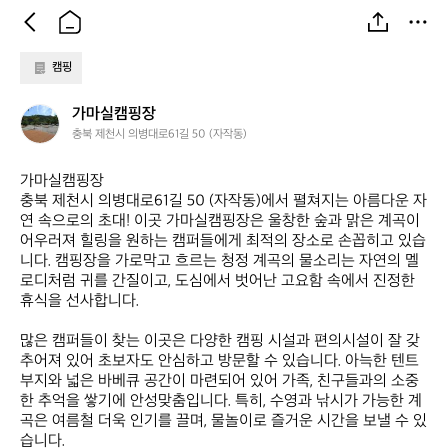
캠핑
가
가마실캠핑장
마
충북 제천시 의병대로61길 50 (자작동)
실
캠
가마실캠핑장  

핑
충북 제천시 의병대로61길 50 (자작동)에서 펼쳐지는 아름다운 자
장
연 속으로의 초대! 이곳 가마실캠핑장은 울창한 숲과 맑은 계곡이 
어우러져 힐링을 원하는 캠퍼들에게 최적의 장소로 손꼽히고 있습
니다. 캠핑장을 가로막고 흐르는 청정 계곡의 물소리는 자연의 멜
로디처럼 귀를 간질이고, 도심에서 벗어난 고요함 속에서 진정한 
휴식을 선사합니다.

많은 캠퍼들이 찾는 이곳은 다양한 캠핑 시설과 편의시설이 잘 갖
추어져 있어 초보자도 안심하고 방문할 수 있습니다. 아늑한 텐트 
부지와 넓은 바베큐 공간이 마련되어 있어 가족, 친구들과의 소중
한 추억을 쌓기에 안성맞춤입니다. 특히, 수영과 낚시가 가능한 계
곡은 여름철 더욱 인기를 끌며, 물놀이로 즐거운 시간을 보낼 수 있
습니다.
