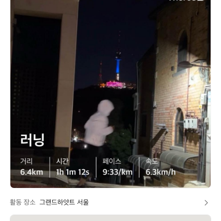
초
이
활동 장소
그랜드하얏트 서울