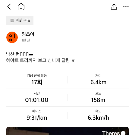
러닝 ∙ 러닝
잉
잉초이
초
1년 전
이
남산 런🏃🏽‍♀️‍➡️

하야트 트리까지 보고 신나게 달림 ㅎ
러닝 전체 활동
거리
17회
6.4km
시간
고도
01:01:00
158m
페이스
속도
9:31/km
6.3km/h
잉