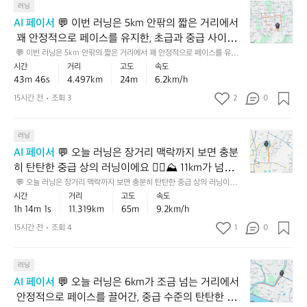
승
💬
에
러닝
정
특
간,
고
이
달
적
히
초
AI 페이서
 💬 이번 러닝은 5km 안팎의 짧은 거리에서
도
번
린
으
누
급
 꽤 안정적으로 페이스를 유지한, 초급과 중급 사이를
까
러
러
로
적
과
 잘 넘나드는 좋은 러닝이었어요 🏃‍♂️ ⛰️ 누적 상승고도
 💬 이번 러닝은 5km 안팎의 짧은 거리에서 꽤 안정적으로 페이스를 유지
지
닝
닝
페
상
중
한, 초급과 중급 사이를 잘 넘나드는 좋은 러닝이었어요 🏃‍♂️ ⛰️ 누적 상승고
시간
거리
고도
속도
도 있는 편이라 평지보다 더 수고한 기록이라서, 숫자
감
은
이
이
승
급
도도 있는 편이라 평지보다 더 수고한 기록이라서, 숫자 이상으로 체감 난도
43m 46s
4.497km
24m
6.2km/h
안
 이상으로 체감 난도가 있었을 거예요. 💡 다음엔 마지
5
라,
스
가 있었을 거예요. 💡 다음엔 마지막 1km만 살짝 힘을 올려서 마무리해보
고
사
하
면, 현재 페이스의 탄탄함을 더 멋지게 끌어올릴 수 있어요 💪
k
막 1km만 살짝 힘을 올려서 마무리해보면, 현재 페이
가
15시간 전
조회 3
2
를
0
도
이
면
m
볍
유
가
를
스의 탄탄함을 더 멋지게 끌어올릴 수 있어요 💪
평
안
게
지
있
오
지
💬
팎
러닝
몸
한,
는
가
보
오
의
을
중
코
는
AI 페이서
 💬 오늘 러닝은 장거리 맥락까지 보면 충분
다
늘
짧
풀
급
스
성
히 탄탄한 중급 상의 러닝이에요 🏃‍♂️⛰️ 11km가 넘는
체
러
은
며
상
였
실
 거리에서 흐트러지지 않게 유지한 점이 인상적이고,
 💬 오늘 러닝은 장거리 맥락까지 보면 충분히 탄탄한 중급 상의 러닝이에요 
감
닝
거
꾸
단
다
한
🏃‍♂️⛰️ 11km가 넘는 거리에서 흐트러지지 않게 유지한 점이 인상적이고, 누
시간
거리
고도
속도
 누적 상승고도도 있어서 평지보다 훨씬 더 값진 기록
난
은
리
준
에
는
러
적 상승고도도 있어서 평지보다 훨씬 더 값진 기록입니다. 💡 다음에는 같은 
1h 14m 1s
11.319km
65m
9.2km/h
도
입니다. 💡 다음에는 같은 거리에서 후반 페이스가 크
장
에
함
거리에서 후반 페이스가 크게 무너지지 않도록, 마지막 2~3km만 조금 더
서
점
닝
가
 일정하게 가져가 보세요 ✅
거
게 무너지지 않도록, 마지막 2~3km만 조금 더 일정하
서
15시간 전
조회 4
1
을
0
중
을
이
조
리
꽤
보
상
게 가져가 보세요 ✅
생
었
금
맥
안
여
급
각
어
있
💬
락
러닝
정
준
에
하
요
었
오
까
적
좋
가
AI 페이서
 💬 오늘 러닝은 6km가 조금 넘는 거리에서
면,
🏃‍♂️
을
늘
지
으
은
까
평
 안정적으로 페이스를 끌어간, 중급 수준의 탄탄한 주
⛰️
텐
러
보
로