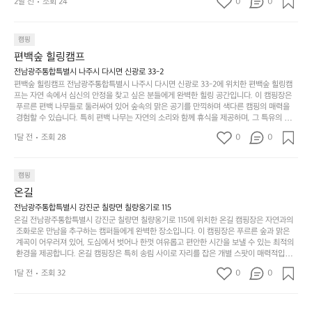
2달 전
조회 24
0
0
경
한 사람과 함께 따뜻한 이야기를 나눌 수 있는 소중한 시간을 만들어 줍니다. 또한, 주변의 자
게,
요.
하
연 환경은 하이킹과 자전거 타기 등 다양한 액티비티를 즐기기에 그야말로 완벽한 조건을 갖
계
형
마
나
추고 있습니다. 이곳에서의 캠핑은 단순한 숙박이 아닌, 가족과 친구들과 함께 소중한 추억
를
태,
치
여
을 창출하는 시간이 될 것입니다. 특히 식사를 좋아하는 분들에게는 매주 특별한 바비큐 파
캠핑
자
색
암
기
티와 지역에서 나는 신선한 재료로 만든 다양한 요리를 제공하여 미각을 만족시켜 줍니다. 
편백숲 힐링캠프
연
감
 장성레이크 글램핑은 그 아름다운 경관과 최고 품질의 시설 덕분에 최근 몇 년 사이에 특히
막
에
스
사
 주목받고 있는 캠핑장 중 하나입니다. 주말이면 방문객이 가득해 예약이 빠르게 차는 만큼
전남광주통합특별시 나주시 다시면 신광로 33-2
커
자
 미리 일정을 계획하시는 것이 좋습니다. 나만의 프라이빗한 공간에서 가족 및 사랑하는 사
럽
이
편백숲 힐링캠프 전남광주통합특별시 나주시 다시면 신광로 33-2에 위치한 편백숲 힐링캠
튼
리
람들과 함께하세요. 당신의 대자연 속 힐링을 기다리는 장성레이크 글램핑은 언젠가 반드시
프는 자연 속에서 심신의 안정을 찾고 싶은 분들에게 완벽한 힐링 공간입니다. 이 캠핑장은
게
의
을
를
 방문해봐야 할 명소로 자리매김하였습니다. 인기 정도: ★★★★★
 푸르른 편백 나무들로 둘러싸여 있어 숲속의 맑은 공기를 만끽하며 색다른 캠핑의 매력을
이
아
조
잡
 경험할 수 있습니다. 특히 편백 나무는 자연의 소리와 함께 휴식을 제공하며, 그 특유의 아로
어
주
용
았
마향이 심리적 안정감을 가져다줍니다. 이곳에서 아침 햇살을 맞으며 조용한 숲속에서의 커
주
미
1달 전
조회 28
0
0
피 한 잔은 그 어떤 도시의 카페에서 느끼기 힘든 특별함을 선사합니다. 편백숲 힐링캠프는
히
는
는
묘
 다양한 숙소 타입을 갖추고 있어 가족 단위는 물론 친구나 연인과 함께 더욱 기억에 남는 특
내
데
별한 시간을 보낼 수 있습니다. 주변에는 자전거 도로와 하이킹 트레일이 있어 액티비티를
R
한
리
정
 즐길 수 있는 기회도 많은데, 자전거를 타거나 숲속을 거닐며 다양한 생태계를 체험해보는
I
캠핑
밸
듯
말
 것도 일상의 스트레스를 잊게 해줍니다. 또한, 캠프파이어를 즐기며 별빛 아래서 시간을 보
D
런
온길
이.
시
내는 것은 일상에서 벗어나 새로운 여유를 찾는 방법입니다. 운영자는 항상 방문객의 편안함
G
스
P
과 안전을 최우선으로 생각하고 있으며, 깨끗하고 잘 관리된 시설을 자랑합니다. 가족들이
원
전남광주통합특별시 강진군 칠량면 칠량옹기로 115
E
가
 함께하는 모닥불 구이 파티나 친구들과의 캠핑 퀴즈도 놓칠 수 없는 재미가 됩니다. 자연과
o
온길 전남광주통합특별시 강진군 칠량면 칠량옹기로 115에 위치한 온길 캠핑장은 자연과의
하
M
의 조화 속에서 힐링할 수 있는 편백숲 힐링캠프는 현대인의 바쁜 일상에서 벗어나 소중한
존
 조화로운 만남을 추구하는 캠퍼들에게 완벽한 장소입니다. 이 캠핑장은 푸르른 숲과 맑은
l
고
 시간을 가지고 싶은 분들에게 특히 추천드립니다. 지금 바로 나주로 떠나 여유로움과 행복
O
 계곡이 어우러져 있어, 도심에서 벗어나 한껏 여유롭고 편안한 시간을 보낼 수 있는 최적의
재
a
경
이 가득한 캠핑을 경험해보세요! 인기 정도: ★★★★☆
 환경을 제공합니다. 온길 캠핑장은 특히 송림 사이로 자리를 잡은 개별 스팟이 매력적입니
U
합
r
치
다. 각 사이트마다 적당한 간격이 유지되어 있어 프라이빗한 캠핑을 선호하는 분들에게는 더 
N
니
t
1달 전
조회 32
0
도
0
없이 좋은 선택이지요. 숲속에서의 고요한 밤, 별빛 아래서의 캠핑은 마치 동화 속에 들어온
T
다.
e
좋
 듯한 기분을 선사합니다. 이곳에서는 다양한 야외 활동도 가능해 가족과 친구들이 함께 즐
A
예
기기에 적합합니다. 하이킹, 자전거 타기, 그리고 근처의 계곡에서는 수영과 낚시도 즐길 수
c
네
I
를
 있어 바쁜 일상에서 벗어나 여러 가지 재미를 선사합니다. 또한, 캠핑장 내에는 깨끗한 화장