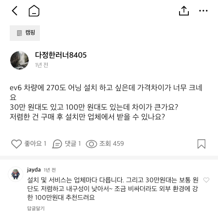
캠핑
다
다정한러너8405
정
1년 전
한
러
ev6 차량에 270도 어닝 설치 하고 싶은데 가격차이가 너무 크네
너
요

8
30만 원대도 있고 100만 원대도 있는데 차이가 큰가요?

4
저렴한 건 구매 후 설치만 업체에서 받을 수 있나요?
0
5
좋아요 1
댓글 1
조회 459
jayda
j
1년 전
a
설치 및 서비스는 업체마다 다릅니다. 그리고 30만원대는 보통 원
단도 저렴하고 내구성이 낮아서~ 조금 비싸더라도 외부 환경에 강
y
한 100만원대 추천드려요
d
a
답글달기