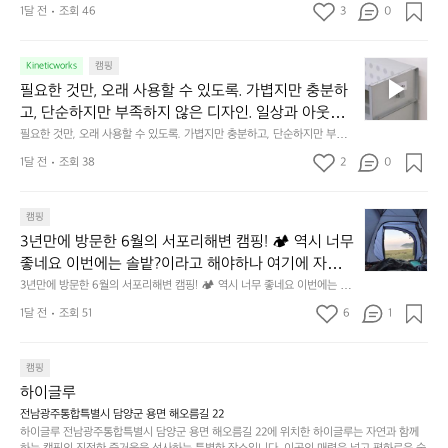
묘한 밸런스가 존재합니다.  예를 들자면 일에 집중하
든
1달 전
조회 46
3
0
이
 사이의 아주 미묘한 밸런스가 존재합니다.  예를 들자면 일에 집중하느라 책
👌🏼
느라 책상 위 가장자리에 대충 걸쳐 놓아도 시야에 걸
지
상 위 가장자리에 대충 걸쳐 놓아도 시야에 걸리적거리지 않는 것. R 지퍼 지
동
갑은 바로 그 위화감 없는 균형감에서 출발했습니다.  그중에서도 슬림함에
1
리적거리지 않는 것. R 지퍼 지갑은 바로 그 위화감 없
중
 철저히 집착했습니다. 튼튼한 내구도와 넉넉한 수납력을 해치치 않는 선에
필
0
Kineticworks
캠핑
는 균형감에서 출발했습니다.  그중에서도 슬림함에 철
인
서, 가장 가볍고 얇게 설계했습니다.  이 디자인과 사용감은, 꼭 직접 손으로
요
년
필요한 것만, 오래 사용할 수 있도록. 가볍지만 충분하
차
저히 집착했습니다. 튼튼한 내구도와 넉넉한 수납력을
 만져보며 경험해 보시기를 바랍니다.
한
이
안
고, 단순하지만 부족하지 않은 디자인. 일상과 아웃도
 해치치 않는 선에서, 가장 가볍고 얇게 설계했습니다. 
것
넘
에
어의 경계를 자연스럽게 이어주는 RIDGE MOUNTAIN 
필요한 것만, 오래 사용할 수 있도록. 가볍지만 충분하고, 단순하지만 부족하
 이 디자인과 사용감은, 꼭 직접 손으로 만져보며 경험
만,
었
서
지 않은 디자인. 일상과 아웃도어의 경계를 자연스럽게 이어주는 RIDGE M
GEAR. 키네틱웍스에서 만나보세요.
해 보시기를 바랍니다.
오
군
1달 전
조회 38
2
0
OUNTAIN GEAR. 키네틱웍스에서 만나보세요.
도
래
요.
누
사
릿
구
3
용
캠핑
지
나
년
할
의
3년만에 방문한 6월의 서포리해변 캠핑! 🏕 역시 너무 
잠
만
수
초
에
좋네요 이번에는 솔밭?이라고 해야하나 여기에 자리를 
에
있
기
들
잡았는데 정말 시원하고 경치도 좋네요  서해치고 물도 
3년만에 방문한 6월의 서포리해변 캠핑! 🏕 역시 너무 좋네요 이번에는 솔
방
도
제
기
밭?이라고 해야하나 여기에 자리를 잡았는데 정말 시원하고 경치도 좋네요 
맑은편, 아이들도 놀기 좋고 1박 2일은 넘 짧게 느껴지
문
록.
1달 전
조회 51
6
품
1
 서해치고 물도 맑은편, 아이들도 놀기 좋고 1박 2일은 넘 짧게 느껴지네요  .
까
네요  .1박 1동 1만원 (수금은 7시쯤, 동네에서 관리) .수
한
가
인
1박 1동 1만원 (수금은 7시쯤, 동네에서 관리) .수금하면서 음식물.쓰레기봉
지
투를 1개씩 나누어줌 .솔밭에 바로 화장실있음 .5분거리 cu .2분거리 음식점  
6
금하면서 음식물.쓰레기봉투를 1개씩 나누어줌 .솔밭에 
볍
‘R
조
항구에서부터 해변까지 버스도 다니네요 ㅎㅎㅎ 아이들 엄청 좋아하네요 점
월
캠핑
지
지
바로 화장실있음 .5분거리 cu .2분거리 음식점  항구에
금
심쯤도착해서 철수할때까지 물놀이 3타임이나 했네요 ⛱️
의
만
퍼
하이글루
서부터 해변까지 버스도 다니네요 ㅎㅎㅎ 아이들 엄청
시
서
충
지
간
전남광주통합특별시 담양군 용면 해오름길 22
 좋아하네요 점심쯤도착해서 철수할때까지 물놀이 3
포
분
갑’입
하이글루 전남광주통합특별시 담양군 용면 해오름길 22에 위치한 하이글루는 자연과 함께
이
타임이나 했네요 ⛱️
리
하