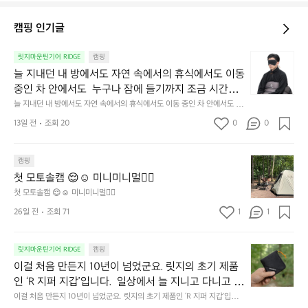
캠핑 인기글
늘
릿지마운틴기어 RIDGE
캠핑
지
늘 지내던 내 방에서도 자연 속에서의 휴식에서도 이동 
내
중인 차 안에서도  누구나 잠에 들기까지 조금 시간이
던
 걸리는 순간이 있습니다.  그럴 때는 차분하게 눈을 가
늘 지내던 내 방에서도 자연 속에서의 휴식에서도 이동 중인 차 안에서도  누
내
구나 잠에 들기까지 조금 시간이 걸리는 순간이 있습니다.  그럴 때는 차분하
려보세요. 마치 암막 커튼을 조용히 내리듯이.  Polarte
방
13일 전
조회 20
0
0
게 눈을 가려보세요. 마치 암막 커튼을 조용히 내리듯이.  Polartec® Wind
c® Wind Pro™의 온기가 눈가를 포근히 감싸줍니다. 
에
 Pro™의 온기가 눈가를 포근히 감싸줍니다.  차가운 공기를 차단하고, 얼굴
에 밀착하여 빛을 막아줍니다.  이 슬립 웜을 쓰는 것만으로 그곳은 나만의
서
 차가운 공기를 차단하고, 얼굴에 밀착하여 빛을 막아
 밤이 됩니다.  안녕히 주무세요.
첫
도
캠핑
줍니다.  이 슬립 웜을 쓰는 것만으로 그곳은 나만의 밤
모
자
첫 모토솔캠 😌☺️ 미니미니멀👌🏼
이 됩니다.  안녕히 주무세요.
토
연
첫 모토솔캠 😌☺️ 미니미니멀👌🏼
솔
속
26일 전
조회 71
1
1
캠
에
서
😌
의
☺️
이
릿지마운틴기어 RIDGE
캠핑
휴
미
걸
이걸 처음 만든지 10년이 넘었군요. 릿지의 초기 제품
식
니
처
에
미
인 ‘R 지퍼 지갑’입니다.  일상에서 늘 지니고 다니고 싶
음
서
니
어지는 물건에는 크기, 무게, 형태, 색감 사이의 아주 미
이걸 처음 만든지 10년이 넘었군요. 릿지의 초기 제품인 ‘R 지퍼 지갑’입니
만
도
멀
다.  일상에서 늘 지니고 다니고 싶어지는 물건에는 크기, 무게, 형태, 색감