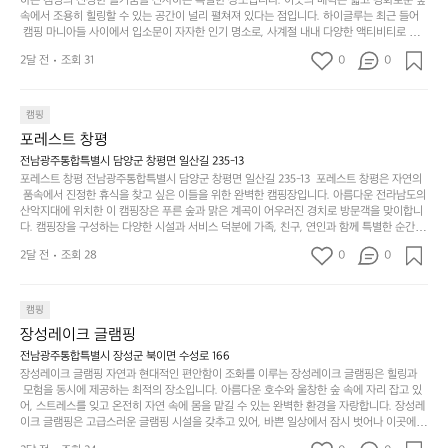
니
하는 캠핑의 진정한 즐거움을 선사하는 특별한 장소입니다. 이곳의 매력은 넓고 평화로운 숲
걸
해
속에서 조용히 힐링할 수 있는 공간이 널리 펼쳐져 있다는 점입니다. 하이글루는 최근 들어
고,
다.
리
 캠핑 마니아들 사이에서 입소문이 자자한 인기 명소로, 사계절 내내 다양한 액티비티로 방
변
단
일
는
문객들을 맞이합니다. 특히, 하이글루의 독특한 시설인 글램핑 텐트는 고객들에게 아늑한 잠
캠
순
상
2달 전
조회 31
0
순
0
자리를 제공하며, 캠핑의 매력을 한층 더해 줍니다. 밖에서는 자연의 소리를 들으며, 내부에
핑!
하
에
간
서는 편안한 침대에서 하루의 피로를 풀 수 있는 완벽한 조화가 이루어집니다. 이곳의 장점
지
서
🏕
은 또 다른 캠핑의 매력인 바베큐 파티를 즐길 수 있는 공간이 마련되어 있어 친구나 가족과
이
만
 함께 좋은 시간을 보낼 수 있다는 것입니다. 또한, 하이글루 인근에는 다양한 트레킹 코스와
늘
캠핑
있
역
 자전거 도로가 있어 아웃도어 활동을 좋아하는 이들에게 더욱 참조할 만한 장소가 됩니다.
부
지
습
시
포레스트 창평
 담양의 아름다운 자연과 함께, 건강한 레저 활동을 즐기며 행복한 캠핑 경험을 쌓으실 수 있
족
니
니
너
습니다. 하이글루에서 특별한 순간을 만끽해보세요. 따뜻한 햇살과 함께하는 아침, 상징적인 
전남광주통합특별시 담양군 창평면 일산길 235-13
하
고
다.
무
담양의 죽녹원과 함께 어우러진 저녁, 그리고 고요한 밤하늘 아래에서 별을 바라보며 나누는 
포레스트 창평 전남광주통합특별시 담양군 창평면 일산길 235-13  포레스트 창평은 자연의
지
다
이야기들은 여러분의 캠핑 여행을 더욱 특별하게 만들어 줄 것입니다.  인기 정도: ★★★★
그
좋
 품속에서 진정한 휴식을 찾고 싶은 이들을 위한 완벽한 캠핑장입니다. 아름다운 전라남도의 
않
니
★
산악지대에 위치한 이 캠핑장은 푸른 숲과 맑은 계곡이 어우러진 경치로 방문객을 맞이합니
럴
네
은
고
다. 캠핑장을 구성하는 다양한 시설과 서비스 덕분에 가족, 친구, 연인과 함께 특별한 순간을
때
요
 만들어갈 수 있는 최적의 공간이 됩니다.  포레스트 창평은 주말마다 직접 재배한 신선한 농
디
싶
는
이
2달 전
조회 28
0
0
산물을 제공하는 캠핑장으로, 현지에서만 느낄 수 있는 자연의 맛을 경험할 수 있습니다. 또
자
어
차
번
한, 다양한 트레킹 코스와 자전거 도로는 캠퍼들이 탐험과 모험의 짜릿함을 누릴 수 있도록
인.
지
분
에
 만들어졌습니다. 저녁에는 별빛 아래에서 바베큐 파티를 즐기거나, 잔잔한 계곡 소리를 들
일
는
으며 깊은 숙면을 취할 수 있는 기회를 제공합니다.  이곳은 자연과의 완벽한 조화를 이루며,
하
는
캠핑
상
물
 다채로운 야외 활동을 제공합니다. 특히 어린이들은 안전하게 놀 수 있는 놀이시설이 마련
게
솔
장성레이크 글램핑
되어 있어 부모님들과 함께 즐거운 시간을 보낼 수 있습니다. 주변의 다양한 관광지와 먹거
과
건
눈
밭?
리를 탐험하는 재미도 포레스트 창평의 매력 중 하나입니다.  또한, 캠핑장을 방문한 후 지속
전남광주통합특별시 장성군 북이면 수성로 166
아
에
을
이
적으로 재방문하는 이들이 많아 인기가 날로 상승하고 있습니다. 포레스트 창평은 단순한 캠
장성레이크 글램핑 자연과 현대적인 편안함이 조화를 이루는 장성레이크 글램핑은 힐링과
웃
는
가
라
핑 그 이상을 제공하며, 자연을 사랑하는 모든 이들에게 꼭 한번 경험해봐야 할 장소로 자리
 모험을 동시에 제공하는 최적의 장소입니다. 아름다운 호수와 울창한 숲 속에 자리 잡고 있
도
크
려
잡았습니다.  인기 정도: ★★★★★
고
어, 스트레스를 잊고 온전히 자연 속에 몸을 맡길 수 있는 완벽한 환경을 자랑합니다. 장성레
어
기,
보
이크 글램핑은 고급스러운 글램핑 시설을 갖추고 있어, 바쁜 일상에서 잠시 벗어나 이곳에
해
의
무
 오면 사치스러운 휴식이 가능해집니다. 독립된 텐트에서 제공되는 특별한 불멍 공간은 소중
세
야