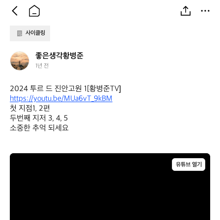
사이클링
좋
좋은생각황병준
은
1년 전
생
각
황
https://youtu.be/MUa6vT_9kBM
병
첫 지점1, 2편 

준
두번째 지저 3, 4, 5 

소중한 추억 되세요
유튜브 열기