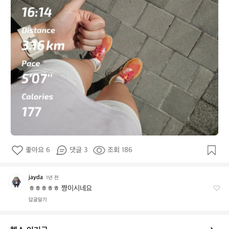
좋아요 6
댓글 3
조회 186
jayda
j
1년 전
a
ㅎㅎㅎㅎㅎ 짱이시네요
y
답글달기
d
a