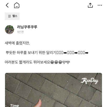
헬스
러
러닝쿠루쿠루
닝
1년 전
쿠
루
새벽에 졸렸지만,

쿠
루
 뿌듯한 하루를 보내기 위한 달리기🏃🏻‍♀️‍➡️🏃🏻‍♀️‍➡️🏃🏻‍♀️‍➡️

여러분도 짧게라도 뛰어보세요😁😁😁🩷🩵
러
닝
쿠
루
쿠
루