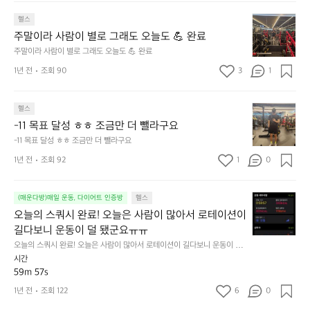
지
때
주
고
헬스
문
말
살
에
주말이라 사람이 별로 그래도 오늘도 💪 완료
이
만
주
주말이라 사람이 별로 그래도 오늘도 💪 완료
라
자
2
1년 전
조회 90
3
1
사
꾸
회
람
쪄
운
이
서
동
-
헬스
별
턱
하
1
로
-11 목표 달성 ㅎㅎ 조금만 더 뺄라구요
걸
자
1
그
이
고
-11 목표 달성 ㅎㅎ 조금만 더 뺄라구요
목
래
하
다
1년 전
조회 92
1
0
표
도
나
짐
달
오
구
중.
성
늘
매
아
오
(매운다방)매일 운동, 다이어트 인증방
헬스
ㅎ
도
했
직
늘
ㅎ
오늘의 스쿼시 완료! 오늘은 사람이 많아서 로테이션이 
💪
네
까
의
조
길다보니 운동이 덜 됐군요ㅠㅠ
완
요
지
스
금
료
~
는
오늘의 스쿼시 완료! 오늘은 사람이 많아서 로테이션이 길다보니 운동이 덜
쿼
만
 됐군요ㅠㅠ
숀
성
시간
시
더
리
공
59m 57s
완
뺄
형
중
료!
1년 전
조회 122
6
0
라
님
혼
오
구