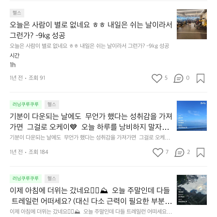
의
자
늘
요
턱
하
오
은
헬스
걸
기
늘
사
오늘은 사람이 별로 없네요 ㅎㅎ 내일은 쉬는 날이라서 
이
어
은
람
그런가? -9kg 성공
ㅋ
려
사
이
ㅋ
운
오늘은 사람이 별로 없네요 ㅎㅎ 내일은 쉬는 날이라서 그런가? -9kg 성공
람
많
간
친
시간
이
아
만
구
1h
별
서
에
들
로
로
1년 전
조회 91
5
0
하
같
없
테
려
이
네
이
니
해
기
요
러닝쿠루쿠루
헬스
션
매
보
분
ㅎ
이
기분이 다운되는 날에도  무언가 했다는 성취감을 가져
우
자
이
ㅎ
길
가면  그걸로 오케이💙  오늘 하루를 낭비하지 말자고
힘
🏃
다
내
다
 다짐하며  뜁니다🏃🏻‍♀️‍➡️🏃🏻‍♀️‍➡️🏃🏻‍♀️‍➡️
드
기분이 다운되는 날에도  무언가 했다는 성취감을 가져가면  그걸로 오케이
😆
운
일
보
💙  오늘 하루를 낭비하지 말자고 다짐하며  뜁니다🏃🏻‍♀️‍➡️🏃🏻‍♀️‍➡️🏃🏻‍♀️‍➡️
네
되
은
니
1년 전
조회 184
7
2
요
는
쉬
운
😅
날
는
동
열
에
날
이
이
러닝쿠루쿠루
헬스
심
도
이
제
덜
이제 아침에 더위는 갔네요👍🏻⛰️  오늘 주말인데 다들
히
무
라
아
됐
 트레일런 어떠세요? (대신 다소 근력이 필요한 부분) 
해
언
서
침
군
 저는 출근하러 가보겠습니다 😆
서
이제 아침에 더위는 갔네요👍🏻⛰️  오늘 주말인데 다들 트레일런 어떠세요?
가
그
에
요