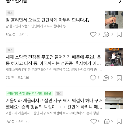
헬스 인기글
땀
헬스
훌
땀 훌리면서 오늘도 단단하게 마무리 합니다.💪
리
땀 훌리면서 오늘도 단단하게 마무리 합니다.💪
면
12일 전
조회 15
3
0
서
오
늘
새
헬스
도
해
단
새해 소망중 건강은 무조건 들어가기 때문에 주2회 운
소
단
동 하자고 다짐 중. 아직까지는 성공중  혼자하기 어려
망
하
운 친구들 같이 해보자🏃😆
새해 소망중 건강은 무조건 들어가기 때문에 주2회 운동 하자고 다짐 중. 아
중
게
직까지는 성공중  혼자하기 어려운 친구들 같이 해보자🏃😆
건
7달 전
조회 136
6
0
마
강
무
은
리
겨
무
(매운다방)매일 운동, 다이어트 인증방
헬스
합
울
조
겨울이라 게을러지고 살만 자꾸 쪄서 턱걸이 하나 구매
니
이
건
다.
했네요~ 숀리 형님의 턱걸이 ㅋㅋ  간만에 하려니 매우 
라
들
💪
힘드네요😅 열심히 해서 20개까지 해보기~! 아자아
겨울이라 게을러지고 살만 자꾸 쪄서 턱걸이 하나 구매했네요~ 숀리 형님의
게
어
 턱걸이 ㅋㅋ  간만에 하려니 매우 힘드네요😅 열심히 해서 20개까지 해보
자!💪
을
가
8달 전
조회 193
6
5
기~! 아자아자!💪
러
기