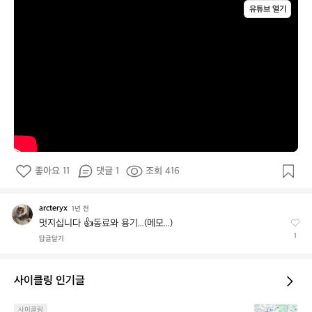
유튜브 열기
좋아요 11
댓글 1
조회 416
arcteryx
a
1년 전
r
멋지십니다 👍동료와 용기...(메모...)
c
1
답글달기
t
e
r
사이클링 인기글
y
x
💬
사이클링