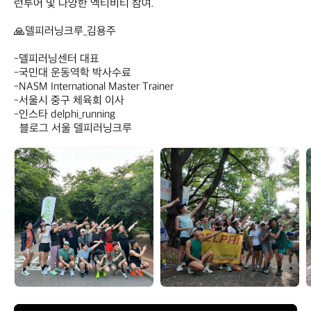
런투어 및 다양한 엑티비티 참여.

🙏델피러닝크루_김용주 

-델피러닝센터 대표

-국민대 운동역학 박사수료

-NASM International Master Trainer

-서울시 중구 체육회 이사

-인스타 delphi_running 

  블로그 서울 델피러닝크루
델
델
피
피
러
러
닝
닝
크
크
루
루
_
_
김
김
용
용
주
주