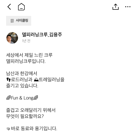
사이클링
델
델피러닝크루_김용주
피
1년 전
러
닝
세상에서 제일 느린 크루

크
델피러닝크루입니다.

루
_
남산과 한강에서

김
👣로드러닝과 ⛰️트레일러닝을

용
즐기고 있습니다.

주
🌈Fun & Long🌈

즐겁고 오래달리기 위헤서

무엇이 필요할까요?

🤜바로 동료와 용기입니다.
