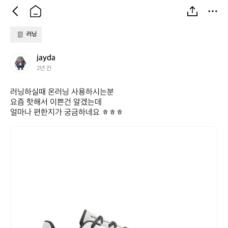
러닝
j
jayda
a
2년 전
y
d
러닝하실때 온러닝 사용하시는분

a
요즘 핫해서 이쁜건 알겠는데

얼마나 편한지가 궁금하네요 ㅎㅎㅎ
j
a
y
d
a