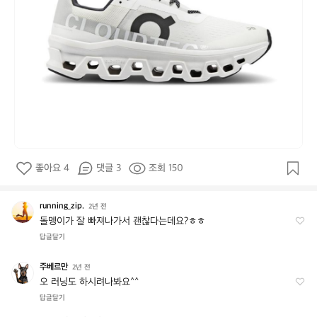
좋아요 4
댓글 3
조회 150
running_zip.
r
2년 전
u
돌멩이가 잘 빠져나가서 괜찮다는데요?ㅎㅎ
n
답글달기
n
i
주베르만
주
2년 전
n
베
오 러닝도 하시려나봐요^^
g
르
답글달기
_
만
z