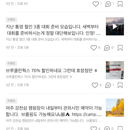
월(3월 초~6월 시범운행) 요금:편도 3000원 도입: 총 12척 (예비2척) 선착
곡·망원·여의도·압구정·옥수·뚝섬·잠실) 중 6곳/ 옥수
생
1년 전
조회 93
1
1
장7곳: (마곡·망원·여의도·압구정·옥수·뚝섬·잠실) 중 6곳/ 옥수는 3월 초
는 3월 초 완공예정
겨
 완공예정
유!!
지
얼
이벤트
난
마
지난 통영 철인 3종 대회 준비 모습입니다. 새벽부터
통
나
 대회를 준비하시는게 정말 대단해보입니다. 인정! 다
영
인
음에는 도전해볼께요? ㅎ
지난 통영 철인 3종 대회 준비 모습입니다. 새벽부터 대회를 준비하시는게
철
기
 정말 대단해보입니다. 인정! 다음에는 도전해볼께요? ㅎ
인
있
1년 전
조회 128
6
0
3
을
종
지
브
대
이벤트
타
루
회
보
브루클린웍스 70% 할인하네요 그런데 효창점만 ㅎ
클
준
러
브루클린웍스 70% 할인하네요 그런데 효창점만 ㅎ
린
비
가
1년 전
조회 178
4
1
웍
모
야
스
습
겠
7
입
다
여
이벤트
0%
니
ㅎ
주
할
여주 강천삼 캠핑장이 내일부터 관외시민 예약이 가능
다.
시
강
인
새
작:
합니다.  브롬핑도 가능해요!🚴🏼⛺️  https://camp.yjc
천
하
벽
2
f.or.kr/gangcheon/camping/Y35294962?gateToken
여주 강천삼 캠핑장이 내일부터 관외시민 예약이 가능합니다.  브롬핑도 가
삼
네
부
5
능해요!🚴🏼⛺️  https://camp.yjcf.or.kr/gangcheon/camping/Y35294
=eyJhbGciOiJIUzI1NiIsInR5cCI6IkpXVCJ9.eyJzdWIiO
캠
1년 전
조회 146
4
0