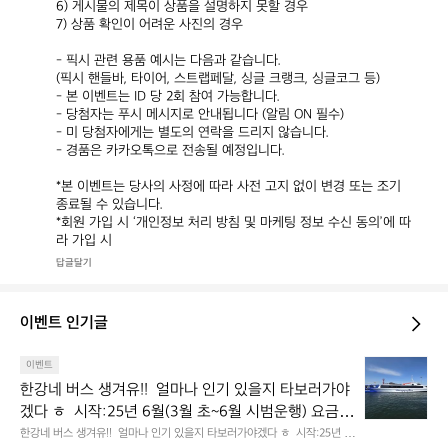
6) 게시물의 제목이 상품을 설명하지 못할 경우

7) 상품 확인이 어려운 사진의 경우

- 픽시 관련 용품 예시는 다음과 같습니다.

(픽시 핸들바, 타이어, 스트랩페달, 싱글 크랭크, 싱글코그 등)

- 본 이벤트는 ID 당 2회 참여 가능합니다.

- 당첨자는 푸시 메시지로 안내됩니다 (알림 ON 필수)

- 미 당첨자에게는 별도의 연락을 드리지 않습니다.

- 경품은 카카오톡으로 전송될 예정입니다.

*본 이벤트는 당사의 사정에 따라 사전 고지 없이 변경 또는 조기 
종료될 수 있습니다.

*회원 가입 시 ‘개인정보 처리 방침 및 마케팅 정보 수신 동의’에 따
라 가입 시
답글달기
이벤트 인기글
한
이벤트
강
한강네 버스 생겨유!!  얼마나 인기 있을지 타보러가야
네
겠다 ㅎ  시작:25년 6월(3월 초~6월 시범운행) 요금:
버
편도 3000원 도입: 총 12척 (예비2척) 선착장7곳: (마
한강네 버스 생겨유!!  얼마나 인기 있을지 타보러가야겠다 ㅎ  시작:25년 6
스