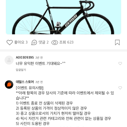
좋아요 3
댓글 2
조회 623
A00309395
A
2년 전
0
너무 유익한 이벤트 기대돼요~^^
0
답글달기
3
0
데얼스 스토어
데
2년 전
9
얼
[이벤트 유의사항]

3
**아래 항목의 경우 당사의 기준에 따라 이벤트에서 제외될 수 있
스
9
습니다**

스
5
1) 이벤트 종료 전 상품이 삭제된 경우

토
2) 등록된 상품의 가격이 정상적이지 않은 경우

어
3) 중고 상품으로서의 가치가 현저히 떨어질 경우

4) 픽시 자전거 관련 카테고리와 전혀 관련이 없는 상품일 경우

5) 사진이 도용된 경우
