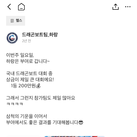
헬스
드
드래곤보트팀_하랑
래
2년 전
곤
보
이번주 일요일,

트
하랑은 부여로 갑니다~

팀
_
국내 드래곤보트 대회 중 

하
상금이 제일 큰 대회에요!

랑
    1등 200만원💰

그래서 그런지 참가팀도 제일 많아요 

ㅋㅋㅋㅋ

삼척의 기운을 이어서

부여에서도 좋은 결과를 기대해봅니다😎