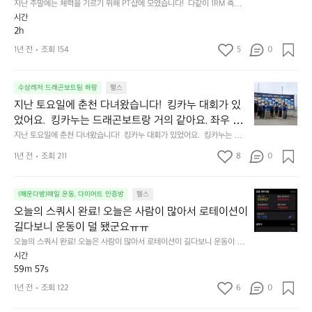
료
 근력운동에 이용해보려 합니다. 그래서 대략적인 값을 
지난 주말에는 체력을 기르기 위해 PT샵에 모였습니다!  다같이 1RM 측정도 
ㅋ
려
에
만
해봤죠. 개인 1RM을 알아서 근력운동에 이용해보려 합니다. 그래서 대략적
시간
ㅋ
알아봤습니다.  그리고 7가지 종목으로 서킷 트레이닝
운
는
더
인 값을 알아봤습니다.  그리고 7가지 종목으로 서킷 트레이닝을 했습니다. 
2h
간
친
을 했습니다.  ㅁ 1분 운동ㅡ30초 휴식 7세트 로잉ㅡ스
체
 ㅁ 1분 운동ㅡ30초 휴식 7세트 로잉ㅡ스쿼트ㅡ티바로우ㅡ버핏ㅡ 크런치ㅡ
뺄
만
구
백익스텐션ㅡ암풀다운  다들 각자 최선을 다해 7분 달려봤습니다💪  간만에 
력
쿼트ㅡ티바로우ㅡ버핏ㅡ 크런치ㅡ백익스텐션ㅡ암풀
1년 전
조회 154
5
0
라
에
들
무게 들어서 근육통 시작인데 잘 회복해보시죠😁
을
다운  다들 각자 최선을 다해 7분 달려봤습니다💪  간
구
하
같
기
요
만에 무게 들어서 근육통 시작인데 잘 회복해보시죠😁
려
이
지
르
수상레저 드래곤보트팀 하랑
헬스
니
해
난
기
지난 토요일에 춘천 다녀왔습니다!  킹카누 대회가 있
매
보
토
위
었어요.  킹카누는 드래곤보트랑 거의 같아요. 좌우 패
우
자
요
해
들러가 패들링을 하고, 패들링 방식도 동일하죠.  저희
지난 토요일에 춘천 다녀왔습니다!  킹카누 대회가 있었어요.  킹카누는 드래
힘
🏃
일
P
곤보트랑 거의 같아요. 좌우 패들러가 패들링을 하고, 패들링 방식도 동일하
는 3위에 입상했습니다✌️ 작년에 이어서 올해도 입상
드
😆
에
T
1년 전
조회 211
8
0
죠.  저희는 3위에 입상했습니다✌️ 작년에 이어서 올해도 입상 상금도 50만
네
 상금도 50만원 획득했어요 ㅎㅎ  뒷풀이는 춘천 닭갈
춘
샵
원 획득했어요 ㅎㅎ  뒷풀이는 춘천 닭갈비로 GO👉 맛나게 먹고 돌아왔습
요
니다.  대회 입상, 의암호 경치 구경과 닭갈비로 영양보충까지 완벽한 주말이
천
비로 GO👉 맛나게 먹고 돌아왔습니다.  대회 입상, 의
에
😅
었습니다😁  ㅡㅡㅡㅡㅡㅡㅡㅡㅡㅡㅡㅡㅡㅡㅡㅡㅡ 시즌의 막마지막 달이
다
모
오
(매운다방)매일 운동, 다이어트 인증방
헬스
암호 경치 구경과 닭갈비로 영양보충까지 완벽한 주말
고 수상체험도 마지막이네요.  이번 시즌 망설이던 분들이 계셨다면 이번에
열
녀
였
늘
오늘의 스쿼시 완료! 오늘은 사람이 많아서 로테이션이 
이었습니다😁  ㅡㅡㅡㅡㅡㅡㅡㅡㅡㅡㅡㅡㅡㅡㅡㅡㅡ 
 함께 하시죠~ 날씨도 좋아 한강에서 운동하기 딱입니다😎  에너지 넘치는
심
왔
습
의
 하랑팀과 함께 해보시죠!  🔵 일시: 10월 19일(토) 9~11시 🔵 장소: 양화 해
길다보니 운동이 덜 됐군요ㅠㅠ
시즌의 막마지막 달이고 수상체험도 마지막이네요.  이
히
습
니
스
양스포츠훈련장(2호선 당산역 근처) 🔵 체험신청 문의는 언제나 가능합니
번 시즌 망설이던 분들이 계셨다면 이번에 함께 하시죠
오늘의 스쿼시 완료! 오늘은 사람이 많아서 로테이션이 길다보니 운동이 덜
해
니
다.  🔵 체험 신청은 아래 링크👇에서 하시면 됩니다  체험/강습,액티비티 상
다!
쿼
 됐군요ㅠㅠ
시간
서
~ 날씨도 좋아 한강에서 운동하기 딱입니다😎  에너지 
품 데얼스에서 확인하기 https://theres.page.link/4qm1
다!
다
시
59m 57s
2
넘치는 하랑팀과 함께 해보시죠!  🔵 일시: 10월 19일
킹
같
완
0
카
이
료!
(토) 9~11시 🔵 장소: 양화 해양스포츠훈련장(2호선 당
1년 전
조회 122
6
0
개
누
1
오
산역 근처) 🔵 체험신청 문의는 언제나 가능합니다. 
까