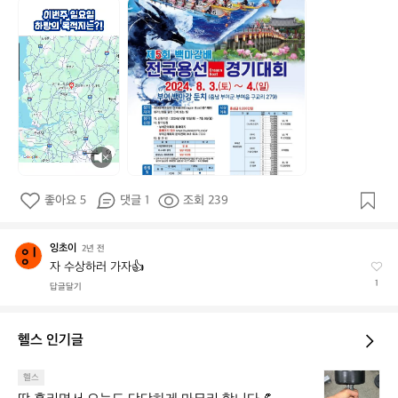
드
래
곤
보
트
팀
_
하
랑
좋아요 5
댓글 1
조회 239
잉초이
잉
2년 전
초
자 수상하러 가자👍
이
1
답글달기
헬스 인기글
땀
헬스
훌