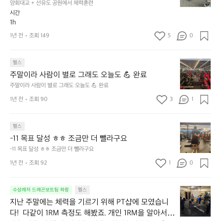
만
주
양회대교 + 선유도 공원에서 체력훈련
교
자
2
시간
+
꾸
회
1h
선
쪄
운
1년 전
조회 149
5
0
유
서
동
도
턱
하
공
걸
자
주
헬스
원
이
고
말
에
주말이라 사람이 별로 그래도 오늘도 💪 완료
하
다
이
서
나
짐
주말이라 사람이 별로 그래도 오늘도 💪 완료
라
체
구
중.
1년 전
조회 90
3
1
사
력
매
아
람
훈
했
직
이
련
네
까
-
헬스
별
요
지
1
로
-11 목표 달성 ㅎㅎ 조금만 더 뺄라구요
~
는
1
그
-11 목표 달성 ㅎㅎ 조금만 더 뺄라구요
숀
성
목
래
리
공
1년 전
조회 92
1
0
표
도
형
중
달
오
님
혼
성
늘
의
자
지
수상레저 드래곤보트팀 하랑
헬스
ㅎ
도
턱
하
난
ㅎ
지난 주말에는 체력을 기르기 위해 PT샵에 모였습니
💪
걸
기
주
조
다!  다같이 1RM 측정도 해봤죠. 개인 1RM을 알아서
완
이
어
말
금