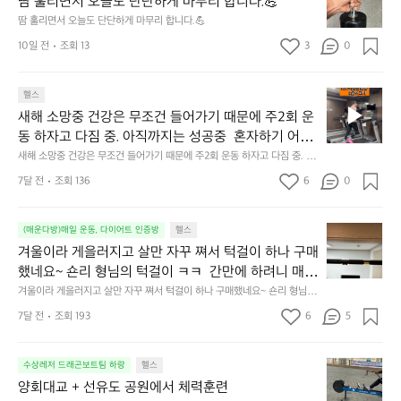
땀 훌리면서 오늘도 단단하게 마무리 합니다.💪
리
땀 훌리면서 오늘도 단단하게 마무리 합니다.💪
면
10일 전
조회 13
3
0
서
오
늘
새
헬스
도
해
단
새해 소망중 건강은 무조건 들어가기 때문에 주2회 운
소
단
동 하자고 다짐 중. 아직까지는 성공중  혼자하기 어려
망
하
운 친구들 같이 해보자🏃😆
새해 소망중 건강은 무조건 들어가기 때문에 주2회 운동 하자고 다짐 중. 아
중
게
직까지는 성공중  혼자하기 어려운 친구들 같이 해보자🏃😆
건
7달 전
조회 136
6
0
마
강
무
은
리
겨
무
(매운다방)매일 운동, 다이어트 인증방
헬스
합
울
조
겨울이라 게을러지고 살만 자꾸 쪄서 턱걸이 하나 구매
니
이
건
다.
했네요~ 숀리 형님의 턱걸이 ㅋㅋ  간만에 하려니 매우 
라
들
💪
힘드네요😅 열심히 해서 20개까지 해보기~! 아자아
겨울이라 게을러지고 살만 자꾸 쪄서 턱걸이 하나 구매했네요~ 숀리 형님의
게
어
 턱걸이 ㅋㅋ  간만에 하려니 매우 힘드네요😅 열심히 해서 20개까지 해보
자!💪
을
가
7달 전
조회 193
6
5
기~! 아자아자!💪
러
기
지
때
양
고
수상레저 드래곤보트팀 하랑
헬스
문
회
살
에
양회대교 + 선유도 공원에서 체력훈련
대