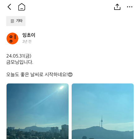
기타
잉
잉초이
초
2년 전
이
24.05.31(금)

금모닝입니다.

오늘도 좋은 날씨로 시작하네요!😍
잉
잉
초
초
이
이