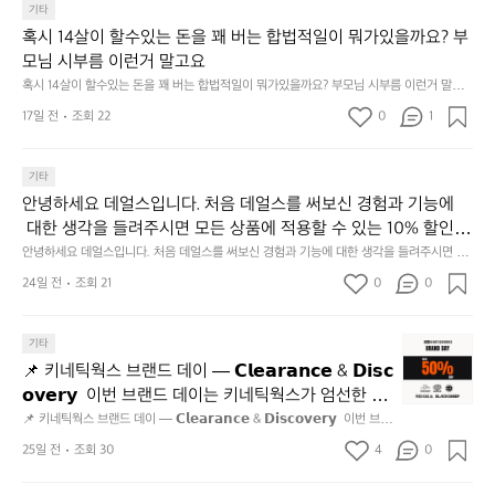
파
기타
업
크
혹시 14살이 할수있는 돈을 꽤 버는 합법적일이 뭐가있을까요? 부
도
골
😆
모님 시부름 이런거 말고요
프
혹시 14살이 할수있는 돈을 꽤 버는 합법적일이 뭐가있을까요? 부모님 시부름 이런거 말고
운
요
동
17일 전
조회 22
0
1
많
이
기타
되
고,
안녕하세요 데얼스입니다. 처음 데얼스를 써보신 경험과 기능에
재
 대한 생각을 들려주시면 모든 상품에 적용할 수 있는 10% 할인
미
 쿠폰을 드립니다.  1분이면 끝낼 수 있으니 참여하시고 혜택받아
안녕하세요 데얼스입니다. 처음 데얼스를 써보신 경험과 기능에 대한 생각을 들려주시면 모
지
든 상품에 적용할 수 있는 10% 할인 쿠폰을 드립니다.  1분이면 끝낼 수 있으니 참여하시고
가세요 :)  하기의 링크 클릭 후 작성하시면 됩니다. https://docs.g
24일 전
조회 21
0
고
0
 혜택받아가세요 :)  하기의 링크 클릭 후 작성하시면 됩니다. https://docs.google.com/for
oogle.com/forms/d/e/1FAIpQLSfSU5C-euRse0uUKR3Rp1ibf1aC
2.
ms/d/e/1FAIpQLSfSU5C-euRse0uUKR3Rp1ibf1aCz3n9BB-jhkSYyjUlRSli3w/viewfor
m?usp=header
z3n9BB-jhkSYyjUlRSli3w/viewform?usp=header
간
📌
기타
성
키
전
📌 키네틱웍스 브랜드 데이 — 𝗖𝗹𝗲𝗮𝗿𝗮𝗻𝗰𝗲 & 𝗗𝗶𝘀𝗰
네
통
𝗼𝘃𝗲𝗿𝘆  이번 브랜드 데이는 키네틱웍스가 엄선한 5
틱
시
개 브랜드를 한 자리에서 만나는 클리어런스 기획전입
📌 키네틱웍스 브랜드 데이 — 𝗖𝗹𝗲𝗮𝗿𝗮𝗻𝗰𝗲 & 𝗗𝗶𝘀𝗰𝗼𝘃𝗲𝗿𝘆  이번 브랜
웍
장
드 데이는 키네틱웍스가 엄선한 5개 브랜드를 한 자리에서 만나는 클리어런
니다. - 카페 드 사이클리스트 - 릿지 마운틴 기어 - 써
스
25일 전
조회 30
4
0
닭
스 기획전입니다. - 카페 드 사이클리스트 - 릿지 마운틴 기어 - 써클 스포츠
클 스포츠웨어 - 블랙쉽 - 시티 컨트리 시티  옷장 속
브
웨어 - 블랙쉽 - 시티 컨트리 시티  옷장 속 자리만 차지하던 아이템은 비우
강
고, 새로운 시즌을 채워줄 발견을 지금 시작해 보세요. 👉 최대 ~𝟱𝟬% 𝗦𝗔
랜
 자리만 차지하던 아이템은 비우고, 새로운 시즌을 채