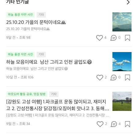
기타 인기글
2
하늘 풍경 자연 사진
기타
5.
25.10.20 가을의 문턱이네요🙏
1
25.10.20 가을의 문턱이네요🙏
0.
9달 전
조회 98
4
0
2
0
가
하
하늘 풍경 자연 사진
기타
을
늘
의
하늘 모음이에요  남산 그리고 인천 굴업도😆
모
문
하늘 모음이에요  남산 그리고 인천 굴업도😆
음
턱
10달 전
조회 106
2
0
이
이
에
네
요
요
[강
아웃도어 활동 공유, 맛집 탐방
기타
남
🙏
원
산
[강원도 고성 여행] 1.파크골프 운동 많이되고, 재미지
도
그
고 2. 간성전통시장 닭강정/오징어회 맛나고 3. 동해
고
리
 앞바다 모듬회 기가막히고 4. 모듬곱창 쏘주한잔 혀를 
[강원도 고성 여행] 1.파크골프 운동 많이되고, 재미지고 2. 간성전통시장 닭
성
고
강정/오징어회 맛나고 3. 동해 앞바다 모듬회 기가막히고 4. 모듬곱창 쏘주
내두르고 5. 썬셋에 취하고 ~
여
9일 전
조회 34
2
4
인
한잔 혀를 내두르고 5. 썬셋에 취하고 ~
행]
천
1.
굴