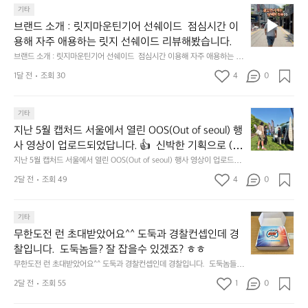
정/
𝗟𝗘  지금 바로 홈 화면에서 ‘키네틱웍스 브랜드데이’를 눌러보세요!
브
드
기타
오
워줄 발견을 지금 시작해 보세요. 👉 최대 ~𝟱𝟬% 𝗦𝗔
랜
데
징
브랜드 소개 : 릿지마운틴기어 선쉐이드  점심시간 이
𝗟𝗘  지금 바로 홈 화면에서 ‘키네틱웍스 브랜드데이’를 
드
이
어
용해 자주 애용하는 릿지 선쉐이드 리뷰해봤습니다.
눌러보세요!
소
—
회
브랜드 소개 : 릿지마운틴기어 선쉐이드  점심시간 이용해 자주 애용하는 릿
개
𝗖
맛
지 선쉐이드 리뷰해봤습니다.
:
1달 전
조회 30
4
0
𝗹
나
릿
고
𝗲
지
3.
𝗮
지
마
기타
동
𝗿
난
운
지난 5월 캡처드 서울에서 열린 OOS(Out of seoul) 행
해
𝗮
5
틴
앞
사 영상이 업로드되었답니다. 👍  신박한 기획으로 (당
𝗻
월
기
바
𝗰
신의 제품은 테무를 이길수 있습니까?) 부스 담당자들
지난 5월 캡처드 서울에서 열린 OOS(Out of seoul) 행사 영상이 업로드되
캡
어
다
었답니다. 👍  신박한 기획으로 (당신의 제품은 테무를 이길수 있습니까?)
𝗲
을 인터뷰해봤습니다.  솔직한 이야기 가득한 영상으로 
처
선
2달 전
조회 49
4
0
모
 부스 담당자들을 인터뷰해봤습니다.  솔직한 이야기 가득한 영상으로 만나
&
만나보시죠💪
드
쉐
보시죠💪
듬
𝗗
서
이
회
𝗶
무
울
기타
드
기
𝘀
한
에
점
무한도전 런 초대받았어요^^ 도둑과 경찰컨셉인데 경
가
𝗰
도
서
심
막
찰입니다.  도둑놈들? 잘 잡을수 있겠죠? ㅎㅎ
𝗼
전
열
시
히
무한도전 런 초대받았어요^^ 도둑과 경찰컨셉인데 경찰입니다.  도둑놈들?
𝘃
런
린
간
고
 잘 잡을수 있겠죠? ㅎㅎ
𝗲
초
O
2달 전
조회 55
1
이
0
4.
대
𝗿
O
용
모