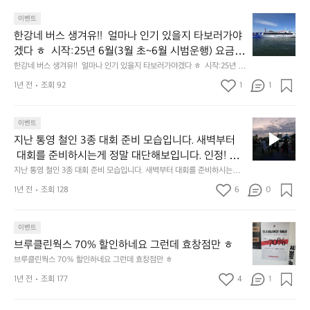
한
이벤트
강
한강네 버스 생겨유!!  얼마나 인기 있을지 타보러가야
네
겠다 ㅎ  시작:25년 6월(3월 초~6월 시범운행) 요금:
버
편도 3000원 도입: 총 12척 (예비2척) 선착장7곳: (마
한강네 버스 생겨유!!  얼마나 인기 있을지 타보러가야겠다 ㅎ  시작:25년 6
스
월(3월 초~6월 시범운행) 요금:편도 3000원 도입: 총 12척 (예비2척) 선착
곡·망원·여의도·압구정·옥수·뚝섬·잠실) 중 6곳/ 옥수
생
1년 전
조회 92
1
1
장7곳: (마곡·망원·여의도·압구정·옥수·뚝섬·잠실) 중 6곳/ 옥수는 3월 초
는 3월 초 완공예정
겨
 완공예정
유!!
지
얼
이벤트
난
마
지난 통영 철인 3종 대회 준비 모습입니다. 새벽부터
통
나
 대회를 준비하시는게 정말 대단해보입니다. 인정! 다
영
인
음에는 도전해볼께요? ㅎ
지난 통영 철인 3종 대회 준비 모습입니다. 새벽부터 대회를 준비하시는게
철
기
 정말 대단해보입니다. 인정! 다음에는 도전해볼께요? ㅎ
인
있
1년 전
조회 128
6
0
3
을
종
지
브
대
이벤트
타
루
회
보
브루클린웍스 70% 할인하네요 그런데 효창점만 ㅎ
클
준
러
브루클린웍스 70% 할인하네요 그런데 효창점만 ㅎ
린
비
가
1년 전
조회 177
4
1
웍
모
야
스
습
겠
7
입
다