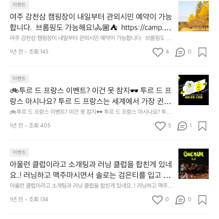
여
이벤트
0%
니
ㅎ
주
할
여주 강천삼 캠핑장이 내일부터 관외시민 예약이 가능
다.
시
강
인
새
작:
합니다.  브롬핑도 가능해요!🚴🏼⛺️  https://camp.yjc
천
하
벽
2
f.or.kr/gangcheon/camping/Y35294962?gateToken
여주 강천삼 캠핑장이 내일부터 관외시민 예약이 가능합니다.  브롬핑도 가
삼
네
부
5
능해요!🚴🏼⛺️  https://camp.yjcf.or.kr/gangcheon/camping/Y35294
=eyJhbGciOiJIUzI1NiIsInR5cCI6IkpXVCJ9.eyJzdWIiO
캠
1년 전
조회 145
4
0
요
터
962?gateToken=eyJhbGciOiJIUzI1NiIsInR5cCI6IkpXVCJ9.eyJzdWIiO
년
iJFTlRFUklOR19UT0tFTiIsImV4cCI6MTczMDA5OD
핑
iJFTlRFUklOR19UT0tFTiIsImV4cCI6MTczMDA5ODUzOSwiVE9LRU
그
대
6
5fSUQiOiI4ZDBjMzA0OTkzYjc0YmY0ODIyMTliNzBjMTVhODgwMiI
장
UzOSwiVE9LRU5fSUQiOiI4ZDBjMzA0OTkzYjc0Ym
런
회
월
sIkdST1VQX0lEIjoiNjcxOWY2M2M5MWE3ODQwMDIyZDBiODBjIn0.
이
이벤트
🚲
Y0ODIyMTliNzBjMTVhODgwMiIsIkdST1VQX0lEIjoi
데
를
(3
ifOJGmlStliOU3gsYa4nwVvFjt2iP4Lv4H_Yx4iiLtg
내
🚲투르 드 프랑스 이벤트? 이건 못 참지🕶 투르 드 프
효
준
월
NjcxOWY2M2M5MWE3ODQwMDIyZDBiODBjIn0.if
투
일
창
비
초
랑스 아시나요? 투르 드 프랑스는 세계에서 가장 귄위
르
OJGmlStliOU3gsYa4nwVvFjt2iP4Lv4H_Yx4iiLtg
부
점
하
~
드
있는 자전거 대회입니다 그런데 이제 한국에서도 즐길
🚲투르 드 프랑스 이벤트? 이건 못 참지🕶 투르 드 프랑스 아시나요? 투르
터
만
시
6
프
 드 프랑스는 세계에서 가장 귄위있는 자전거 대회입니다 그런데 이제 한국
 수 있다는 것🤦‍♀️ "게시글만 등록하면 투르 드 프랑스
관
1년 전
조회 405
5
1
ㅎ
에서도 즐길 수 있다는 것🤦‍♀️ "게시글만 등록하면 투르 드 프랑스 페스트벌
는
월
랑
 페스트벌 티켓과 티셔츠를 받을 수 있어요!" [참여 자
외
 티켓과 티셔츠를 받을 수 있어요!" [참여 자격] - 아웃도어 활동하거나, 운동
게
시
스
을 하는 누구나! [참여 방법] - 아웃도어 활동 or 운동 기록을 커뮤니티 글 1
격] - 아웃도어 활동하거나, 운동을 하는 누구나! [참여
시
정
범
이
건 이상 업로드 시 이벤트 자동 참여 - 업로드 후 추첨을 통해 당첨자 선정 -
아
이벤트
민
 방법] - 아웃도어 활동 or 운동 기록을 커뮤니티 글 1건 
말
운
벤
 업로드하러가기: https://outdoor.theres.co/1eFbJJZEcNb [🎁상품] - 투
울
예
아울런 클럽이라고 소개팅과 러닝 클럽을 합친게 있네
대
이상 업로드 시 이벤트 자동 참여 - 업로드 후 추첨을
행)
트?
르 드 프랑스 페스티벌 티켓:10명 - 투르 드 프랑스 페스티벌 티켓 + 티셔츠:
런
약
단
5명 * 이벤트 참여 시 추가 경품도 참고해주세요!! [기간] - 9월 26일(목) 12:
요..! 러닝하고 맥주마시면서 솔로는 검은티를 입고 서
요
이
 통해 당첨자 선정 - 업로드하러가기: https://outdoor.
클
이
00 ~ 10월 6일(일) 자정까지 [결과 발표] - 10월 9일(화) 18:00 이후 업로
해
금:
건
로 교류하는건가봐요! 물론 솔로가 아니면 다른 색 입
아울런 클럽이라고 소개팅과 러닝 클럽을 합친게 있네요..! 러닝하고 맥주마
theres.co/1eFbJJZEcNb [🎁상품] - 투르 드 프랑스 페
럽
드한 게시물에 댓글 또는 SMS로 전달 (당첨자는 랜덤 추첨을 통해 선정 예
가
보
편
시면서 솔로는 검은티를 입고 서로 교류하는건가봐요! 물론 솔로가 아니면
못
고 친해지면 되구요 인스타 아울런이나 페어플레이 어
스티벌 티켓:10명 - 투르 드 프랑스 페스티벌 티켓 +
정) *아웃도어를 향한 열정, 운동에 대한 열정, 투르 드 프랑스 관련 콘텐츠
이
1년 전
조회 134
0
능
0
 다른 색 입고 친해지면 되구요 인스타 아울런이나 페어플레이 어플에서 확
입
도
참
 등록 시 선정 확률이 높아요🤣 *유의사항을 꼭 확인해 주세요! 당첨에서 제
플에서 확인해보세요!
라
 티셔츠:5명 * 이벤트 참여 시 추가 경품도 참고해주세
합
인해보세요!
니
3
지
외될 수 있어요😭 [이벤트 유의사항] - 아래 항목의 경우 이벤트에서 제외될 
고