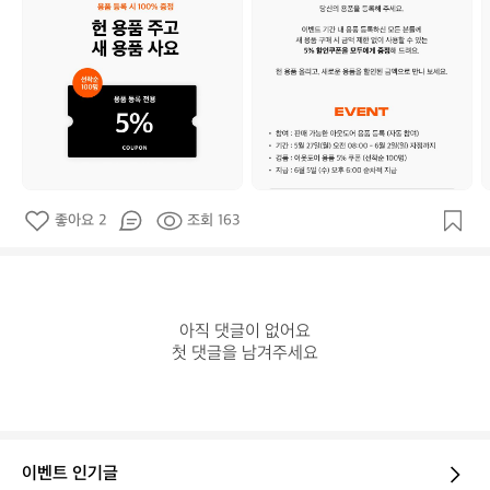
얼
얼
스
스
_
_
_
공
공
식
식
좋아요 2
조회 163
아직 댓글이 없어요

첫 댓글을 남겨주세요
이벤트 인기글