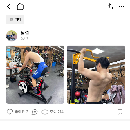
기타
남
남결
결
2년 전
남
남
결
결
좋아요 2
조회 214