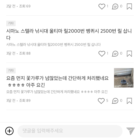
한
^
f
드
하
한
요? 😙  한국의 한양도성소개:  한양의 수도성곽(Capital Fortifications of
 조선 왕조의 수도 한양을 방어하기 위해 축조된 대규
양
도
2달 전
조회 69
1
s
0
데
는
 Hanyang)은 조선 왕조의 수도 한양을 방어하기 위해 축조된 대규모 성곽
잔
모 성곽군으로, 도성(한양도성), 입보성(북한산성), 연
도
둑
e
군으로, 도성(한양도성), 입보성(북한산성), 연결성(탕춘대성)으로 구성되어 
이
릿
혀
있다. 이 성곽은 단순한 수도방어 시설을 넘어 도시와 주변 환경이 결합된 역
성
결성(탕춘대성)으로 구성되어 있다. 이 성곽은 단순한
과
o
는
지
를
사적 경관을 형성하며, 한반도 성곽 축성 전통의 발전 과정을 보여주는 중요
둘
기타
경
u
키
선
 수도방어 시설을 넘어 도시와 주변 환경이 결합된 역
내
한 성곽 유산이다. 세 성곽은 서로 기능적으로 연결된 형태로 구성되어 있으
레
찰
l)
네
쉐
시마노 스텔라 낚시대 울티마 릴2000번 벵퀴시 2500번 릴 삽니
사적 경관을 형성하며, 한반도 성곽 축성 전통의 발전
두
며, 총 길이는 약 42.75km에 이르는 대규모 수도 성곽이다.
길
컨
행
틱
이
다
르
 과정을 보여주는 중요한 성곽 유산이다. 세 성곽은 서
도
셉
사
웍
드
고
시마노 스텔라 낚시대 울티마 릴2000번 벵퀴시 2500번 릴 삽니다
로 기능적으로 연결된 형태로 구성되어 있으며, 총 길
전
인
영
스
리
5.
이는 약 42.75km에 이르는 대규모 수도 성곽이다.
해
3달 전
조회 88
1
데
0
상
가
뷰
썬
보
경
이
엄
해
셋
려
찰
업
선
봤
에
요
기타
고
입
로
한
습
취
즘
합
니
드
요즘 먼지 꽃가루가 넘많았는데 간단하게 처리했네요
5
니
하
먼
니
다.
되
개
다.
 ㅎㅎㅎㅎ 아주 요긴
고
지
다.
도
었
브
~
요즘 먼지 꽃가루가 넘많았는데 간단하게 처리했네요 ㅎㅎㅎㅎ 아주 요긴
꽃
정
둑
답
랜
가
3달 전
조회 89
5
말
0
놈
니
드
루
하
들?
다.
를
가
루
잘
한
👍
넘
만
잡
자
신
많
에
을
리
박
았
가
수
에
한
는
능
있
서