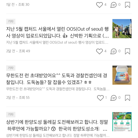
맛
지 선쉐이드 리뷰해봤습니다.
:
1달 전
조회 30
4
0
𝗹
나
릿
고
𝗲
지
3.
𝗮
지
마
기타
동
𝗿
난
운
지난 5월 캡처드 서울에서 열린 OOS(Out of seoul) 행
해
𝗮
5
틴
앞
사 영상이 업로드되었답니다. 👍  신박한 기획으로 (당
𝗻
월
기
바
𝗰
신의 제품은 테무를 이길수 있습니까?) 부스 담당자들
지난 5월 캡처드 서울에서 열린 OOS(Out of seoul) 행사 영상이 업로드되
캡
어
다
었답니다. 👍  신박한 기획으로 (당신의 제품은 테무를 이길수 있습니까?)
𝗲
을 인터뷰해봤습니다.  솔직한 이야기 가득한 영상으로 
처
선
2달 전
조회 49
4
0
모
 부스 담당자들을 인터뷰해봤습니다.  솔직한 이야기 가득한 영상으로 만나
&
만나보시죠💪
드
쉐
보시죠💪
듬
𝗗
서
이
회
𝗶
무
울
기타
드
기
𝘀
한
에
점
무한도전 런 초대받았어요^^ 도둑과 경찰컨셉인데 경
가
𝗰
도
서
심
막
찰입니다.  도둑놈들? 잘 잡을수 있겠죠? ㅎㅎ
𝗼
전
열
시
히
무한도전 런 초대받았어요^^ 도둑과 경찰컨셉인데 경찰입니다.  도둑놈들?
𝘃
런
린
간
고
 잘 잡을수 있겠죠? ㅎㅎ
𝗲
초
O
2달 전
조회 55
1
이
0
4.
대
𝗿
O
용
모
받
S
𝘆
해
듬
상
았
기타
(O
이
자
곱
반
어
u
번
주
상반기에 한양도성 둘레길 도전해보려고 합니다. 정말
창
기
요
t
브
애
쏘
 하루만에 가능할까요? 😙  한국의 한양도성소개:  한
에
^
o
랜
용
주
양의 수도성곽(Capital Fortifications of Hanyang)은
상반기에 한양도성 둘레길 도전해보려고 합니다. 정말 하루만에 가능할까