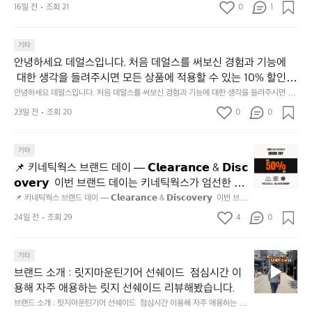
동
16일 전
조회 21
0
1
많
이
기타
되
고,
안녕하세요 데얼스입니다. 처음 데얼스를 써보신 경험과 기능에
재
 대한 생각을 들려주시면 모든 상품에 적용할 수 있는 10% 할인
미
 쿠폰을 드립니다.  1분이면 끝낼 수 있으니 참여하시고 혜택받아
안녕하세요 데얼스입니다. 처음 데얼스를 써보신 경험과 기능에 대한 생각을 들려주시면 모
지
든 상품에 적용할 수 있는 10% 할인 쿠폰을 드립니다.  1분이면 끝낼 수 있으니 참여하시고
가세요 :)  하기의 링크 클릭 후 작성하시면 됩니다. https://docs.g
23일 전
조회 20
0
고
0
 혜택받아가세요 :)  하기의 링크 클릭 후 작성하시면 됩니다. https://docs.google.com/for
oogle.com/forms/d/e/1FAIpQLSfSU5C-euRse0uUKR3Rp1ibf1aC
2.
ms/d/e/1FAIpQLSfSU5C-euRse0uUKR3Rp1ibf1aCz3n9BB-jhkSYyjUlRSli3w/viewfor
m?usp=header
z3n9BB-jhkSYyjUlRSli3w/viewform?usp=header
간
📌
기타
성
키
전
📌 키네틱웍스 브랜드 데이 — 𝗖𝗹𝗲𝗮𝗿𝗮𝗻𝗰𝗲 & 𝗗𝗶𝘀𝗰
네
통
𝗼𝘃𝗲𝗿𝘆  이번 브랜드 데이는 키네틱웍스가 엄선한 5
틱
시
개 브랜드를 한 자리에서 만나는 클리어런스 기획전입
📌 키네틱웍스 브랜드 데이 — 𝗖𝗹𝗲𝗮𝗿𝗮𝗻𝗰𝗲 & 𝗗𝗶𝘀𝗰𝗼𝘃𝗲𝗿𝘆  이번 브랜
웍
장
드 데이는 키네틱웍스가 엄선한 5개 브랜드를 한 자리에서 만나는 클리어런
니다. - 카페 드 사이클리스트 - 릿지 마운틴 기어 - 써
스
24일 전
조회 29
4
0
닭
스 기획전입니다. - 카페 드 사이클리스트 - 릿지 마운틴 기어 - 써클 스포츠
클 스포츠웨어 - 블랙쉽 - 시티 컨트리 시티  옷장 속
브
웨어 - 블랙쉽 - 시티 컨트리 시티  옷장 속 자리만 차지하던 아이템은 비우
강
고, 새로운 시즌을 채워줄 발견을 지금 시작해 보세요. 👉 최대 ~𝟱𝟬% 𝗦𝗔
랜
 자리만 차지하던 아이템은 비우고, 새로운 시즌을 채
정/
𝗟𝗘  지금 바로 홈 화면에서 ‘키네틱웍스 브랜드데이’를 눌러보세요!
브
드
기타
오
워줄 발견을 지금 시작해 보세요. 👉 최대 ~𝟱𝟬% 𝗦𝗔
랜
데
징
브랜드 소개 : 릿지마운틴기어 선쉐이드  점심시간 이
𝗟𝗘  지금 바로 홈 화면에서 ‘키네틱웍스 브랜드데이’를 
드
이
어
용해 자주 애용하는 릿지 선쉐이드 리뷰해봤습니다.
눌러보세요!
소
—
회
브랜드 소개 : 릿지마운틴기어 선쉐이드  점심시간 이용해 자주 애용하는 릿
개
𝗖