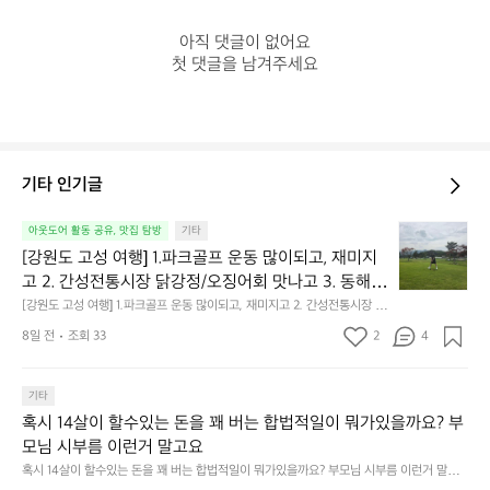
아직 댓글이 없어요

첫 댓글을 남겨주세요
기타 인기글
[강
아웃도어 활동 공유, 맛집 탐방
기타
원
[강원도 고성 여행] 1.파크골프 운동 많이되고, 재미지
도
고 2. 간성전통시장 닭강정/오징어회 맛나고 3. 동해
고
 앞바다 모듬회 기가막히고 4. 모듬곱창 쏘주한잔 혀를 
[강원도 고성 여행] 1.파크골프 운동 많이되고, 재미지고 2. 간성전통시장 닭
성
강정/오징어회 맛나고 3. 동해 앞바다 모듬회 기가막히고 4. 모듬곱창 쏘주
내두르고 5. 썬셋에 취하고 ~
여
8일 전
조회 33
2
4
한잔 혀를 내두르고 5. 썬셋에 취하고 ~
행]
1.
파
기타
크
혹시 14살이 할수있는 돈을 꽤 버는 합법적일이 뭐가있을까요? 부
골
모님 시부름 이런거 말고요
프
혹시 14살이 할수있는 돈을 꽤 버는 합법적일이 뭐가있을까요? 부모님 시부름 이런거 말고
운
요