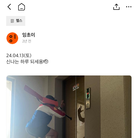
헬스
잉
잉초이
초
2년 전
이
24.04.13(토)

신나는 하루 되세용🫡
잉
초
이