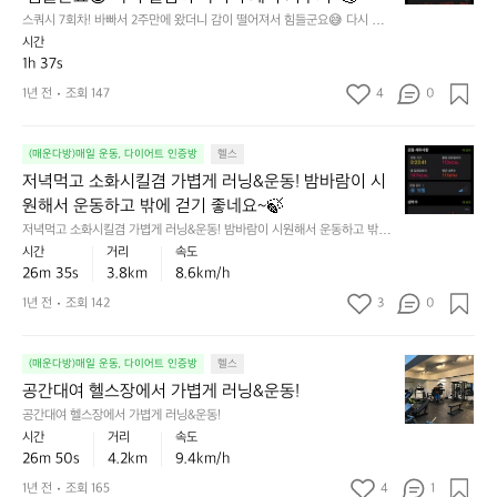
힘
7
길
직
드
스쿼시 7회차! 바빠서 2주만에 왔더니 감이 떨어져서 힘들군요😅 다시 열심
회
다
까
히 다녀서 체력 키우기~💪
네
시간
차!
보
지
요
1h 37s
바
니
는
😅
빠
1년 전
조회 147
4
0
운
성
열
서
동
공
심
2
이
중
히
저
주
(매운다방)매일 운동, 다이어트 인증방
헬스
덜
혼
해
녁
만
저녁먹고 소화시킬겸 가볍게 러닝&운동! 밤바람이 시
됐
자
서
먹
에
군
하
원해서 운동하고 밖에 걷기 좋네요~🍃
2
고
왔
요
기
저녁먹고 소화시킬겸 가볍게 러닝&운동! 밤바람이 시원해서 운동하고 밖에
0
소
더
ㅠ
어
 걷기 좋네요~🍃
시간
거리
속도
개
화
니
ㅠ
려
26m 35s
3.8km
8.6km/h
까
시
감
운
지
킬
이
1년 전
조회 142
3
0
친
해
겸
떨
구
보
가
어
들
기
공
볍
(매운다방)매일 운동, 다이어트 인증방
헬스
져
같
~!
간
게
서
공간대여 헬스장에서 가볍게 러닝&운동!
이
아
대
러
힘
해
공간대여 헬스장에서 가볍게 러닝&운동!
자
여
닝
들
보
시간
거리
속도
아
헬
&
군
자
26m 50s
4.2km
9.4km/h
자!
스
운
요
🏃
💪
1년 전
조회 165
4
1
장
동!
😅