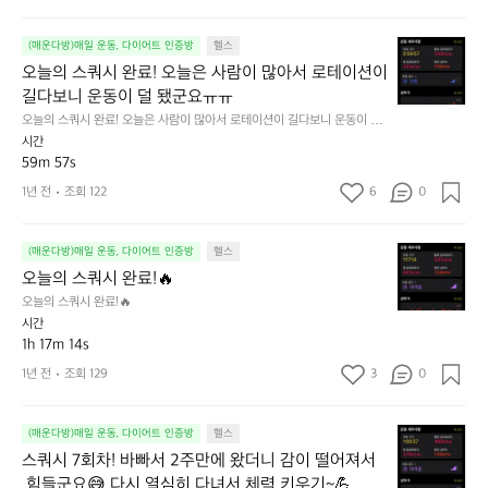
강
무
매
은
리
했
오
무
(매운다방)매일 운동, 다이어트 인증방
헬스
합
네
늘
조
오늘의 스쿼시 완료! 오늘은 사람이 많아서 로테이션이 
니
요
의
건
다.
~
길다보니 운동이 덜 됐군요ㅠㅠ
스
들
💪
숀
오늘의 스쿼시 완료! 오늘은 사람이 많아서 로테이션이 길다보니 운동이 덜
쿼
어
리
 됐군요ㅠㅠ
시간
시
가
형
59m 57s
완
기
님
료!
때
1년 전
조회 122
6
0
의
오
문
턱
늘
에
걸
오
은
(매운다방)매일 운동, 다이어트 인증방
헬스
주
이
늘
사
2
오늘의 스쿼시 완료!🔥
ㅋ
의
람
회
ㅋ
오늘의 스쿼시 완료!🔥
스
이
운
간
시간
쿼
많
동
만
1h 17m 14s
시
아
하
에
1년 전
조회 129
3
0
완
서
자
하
료!
로
고
려
🔥
테
다
니
스
(매운다방)매일 운동, 다이어트 인증방
헬스
이
짐
매
쿼
스쿼시 7회차! 바빠서 2주만에 왔더니 감이 떨어져서
션
중.
우
시
이
아
 힘들군요😅 다시 열심히 다녀서 체력 키우기~💪