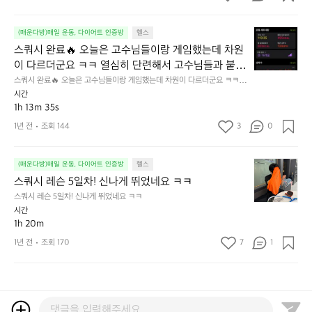
😆
에
밤
다
서
바
시
스
(매운다방)매일 운동, 다이어트 인증방
헬스
가
람
열
쿼
볍
스쿼시 완료🔥 오늘은 고수님들이랑 게임했는데 차원
이
심
시
게
시
히
이 다르더군요 ㅋㅋ 열심히 단련해서 고수님들과 붙을
완
러
원
다
 그날까지~!🎾
스쿼시 완료🔥 오늘은 고수님들이랑 게임했는데 차원이 다르더군요 ㅋㅋ 열
료
닝
해
녀
심히 단련해서 고수님들과 붙을 그날까지~!🎾
시간
🔥
&
서
서
1h 13m 35s
오
운
운
체
늘
1년 전
조회 144
3
0
동!
동
력
은
하
키
고
고
우
스
수
(매운다방)매일 운동, 다이어트 인증방
헬스
밖
기
쿼
님
스쿼시 레슨 5일차! 신나게 뛰었네요 ㅋㅋ
에
~
시
들
걷
💪
스쿼시 레슨 5일차! 신나게 뛰었네요 ㅋㅋ
레
이
기
시간
슨
랑
좋
1h 20m
5
게
네
1년 전
조회 170
7
1
일
임
요
차!
했
~
신
는
🍃
나
데
게
차
뛰
원