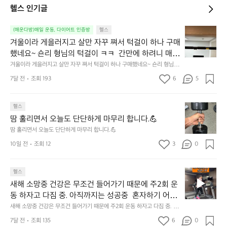
헬스 인기글
겨
(매운다방)매일 운동, 다이어트 인증방
헬스
울
겨울이라 게을러지고 살만 자꾸 쪄서 턱걸이 하나 구매
이
했네요~ 숀리 형님의 턱걸이 ㅋㅋ  간만에 하려니 매우 
라
힘드네요😅 열심히 해서 20개까지 해보기~! 아자아
겨울이라 게을러지고 살만 자꾸 쪄서 턱걸이 하나 구매했네요~ 숀리 형님의
게
 턱걸이 ㅋㅋ  간만에 하려니 매우 힘드네요😅 열심히 해서 20개까지 해보
자!💪
을
7달 전
조회 193
6
5
기~! 아자아자!💪
러
지
땀
고
헬스
훌
살
땀 훌리면서 오늘도 단단하게 마무리 합니다.💪
리
만
땀 훌리면서 오늘도 단단하게 마무리 합니다.💪
면
자
10일 전
조회 12
3
0
서
꾸
오
쪄
늘
서
새
헬스
도
턱
해
단
새해 소망중 건강은 무조건 들어가기 때문에 주2회 운
걸
소
단
이
동 하자고 다짐 중. 아직까지는 성공중  혼자하기 어려
망
하
하
운 친구들 같이 해보자🏃😆
새해 소망중 건강은 무조건 들어가기 때문에 주2회 운동 하자고 다짐 중. 아
중
게
나
직까지는 성공중  혼자하기 어려운 친구들 같이 해보자🏃😆
건
7달 전
조회 135
6
0
마
구