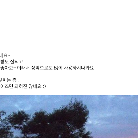
요~

방도 잘되고 

 좋아요~ 이래서 장박으로도 많이 사용하시나봐요

피는 좀...

이즈면 과하진 않네요 :)