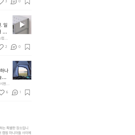
든
3
0
이
착했습니
👌🏼
설계했
지
손으로
동
1
중
필
0
인
요
년
. 일
차
한
이
안
서 만
것
넘
에
스럽게
만,
었
서
오
군
2
0
도
래
요.
누
사
릿
구
3
용
지
나
년
할
의
야하나
잠
만
수
초
에
놀기
에
있
기
들
하면서
 시원하
방
도
제
기
동네에서 
점 
문
록.
6
품
1
터 해변
까
 철수
한
가
인
지
6
볍
‘R
조
월
지
지
금
의
만
퍼
시
서
충
지
간
포
분
갑’입
사하는 특별한 장소입니
이
리
하
니
어 캠핑 마니아들 사이에
걸