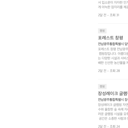
서 입소문이 자자한 인
게 아늑한 잠자리를 제공
 있는 완벽한 조화가 이
2달 전
조회 31
은 시간을 보낼 수 있
조할 만한 장소가 됩니다
 순간을 만끽해보세요.
 나누는 이야기들은 여러
캠핑
포레스트 창평
전남광주통합특별시 담양군
포레스트 창평 전남광주통
 캠핑장입니다. 아름다
는 다양한 시설과 서비스
배한 신선한 농산물을 제
 캠퍼들이 탐험과 모험
2달 전
조회 28
은 숙면을 취할 수 있는
 놀 수 있는 놀이시설
트 창평의 매력 중 하나
순한 캠핑 그 이상을 제
캠핑
장성레이크 글램
전남광주통합특별시 장성
장성레이크 글램핑 자연
수와 울창한 숲 속에 자
러운 글램핑 시설을 갖
 공간은 소중한 사람과 
 액티비티를 즐기기에 
2달 전
조회 24
하는 시간이 될 것입니