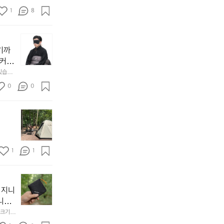
1
8
늘
지
기까
내
 커튼
던
 공기
있습니
내
근히 감싸
의 밤
방
0
0
  안녕
에
서
첫
도
모
자
토
연
솔
속
1
1
캠
에
서
😌
의
☺️
이
휴
미
걸
 지니
식
니
처
에
미
다. 
음
서
니
않는 
크기,
만
도
멀
아도 시
저히 