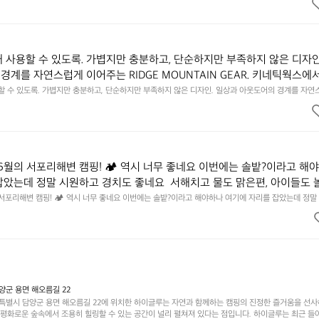
 것. R 지퍼 지갑은 바로 그 위화감 없는 균형감에서 출발했습니다.  그중에서도 슬림함에 철저히 집
튼한 내구도와 넉넉한 수납력을 해치치 않는 선에서, 가장 가볍고 얇게 
넉한 수납력을 해치치 않는 선에서, 가장 가볍고 얇게 설계했습니다.  이 디자인과 사용감은, 꼭 직접 
기를 바랍니다.
자인과 사용감은, 꼭 직접 손으로 만져보며 경험해 보시기를 바랍니다.
래 사용할 수 있도록. 가볍지만 충분하고, 단순하지만 부족하지 않은 디자인
경계를 자연스럽게 이어주는 RIDGE MOUNTAIN GEAR. 키네틱웍스에
용할 수 있도록. 가볍지만 충분하고, 단순하지만 부족하지 않은 디자인. 일상과 아웃도어의 경계를 자연
UNTAIN GEAR. 키네틱웍스에서 만나보세요.
6월의 서포리해변 캠핑! 🏕 역시 너무 좋네요 이번에는 솔밭?이라고 해
잡았는데 정말 시원하고 경치도 좋네요  서해치고 물도 맑은편, 아이들도 
 넘 짧게 느껴지네요  .1박 1동 1만원 (수금은 7시쯤, 동네에서 관리) .수금
 서포리해변 캠핑! 🏕 역시 너무 좋네요 이번에는 솔밭?이라고 해야하나 여기에 자리를 잡았는데 정말
고 물도 맑은편, 아이들도 놀기 좋고 1박 2일은 넘 짧게 느껴지네요  .1박 1동 1만원 (수금은 7시쯤, 
를 1개씩 나누어줌 .솔밭에 바로 화장실있음 .5분거리 cu .2분거리 음식
물.쓰레기봉투를 1개씩 나누어줌 .솔밭에 바로 화장실있음 .5분거리 cu .2분거리 음식점  항구에서부
해변까지 버스도 다니네요 ㅎㅎㅎ 아이들 엄청 좋아하네요 점심쯤도착해서
ㅎㅎㅎ 아이들 엄청 좋아하네요 점심쯤도착해서 철수할때까지 물놀이 3타임이나 했네요 ⛱️
3타임이나 했네요 ⛱️
군 용면 해오름길 22
별시 담양군 용면 해오름길 22에 위치한 하이글루는 자연과 함께하는 캠핑의 진정한 즐거움을 선
고 평화로운 숲속에서 조용히 힐링할 수 있는 공간이 널리 펼쳐져 있다는 점입니다. 하이글루는 최근 들