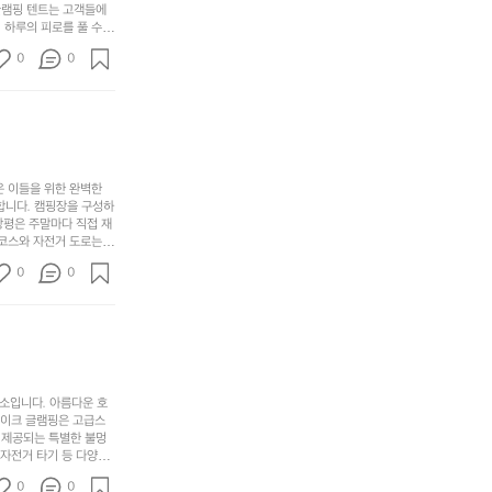
해
글램핑 텐트는 고객들에
고,
다.
리
 하루의 피로를 풀 수
변
단
일
는
친구나 가족과 함께 좋
캠
순
상
0
순
0
아하는 이들에게 더욱 참
핑!
하
에
간
. 하이글루에서 특별한
지
서
🏕
 아래에서 별을 바라보며
이
만
늘
있
역
부
지
습
시
족
니
니
너
하
고
다.
무
은 이들을 위한 완벽한
지
다
그
좋
합니다. 캠핑장을 구성하
않
니
창평은 주말마다 직접 재
럴
네
은
고
 코스와 자전거 도로는
때
요
 계곡 소리를 들으며 깊
디
싶
는
이
0
0
히 어린이들은 안전하게
자
어
차
번
 탐험하는 재미도 포레스
인.
지
분
에
. 포레스트 창평은 단
일
는
★★★★★
하
는
상
물
게
솔
과
건
눈
밭?
아
에
을
이
소입니다. 아름다운 호
웃
는
가
라
레이크 글램핑은 고급스
도
크
려
고
 제공되는 특별한 불멍
어
기,
보
 자전거 타기 등 다양한
해
의
무
께 소중한 추억을 창출
세
야
0
0
다양한 요리를 제공하여