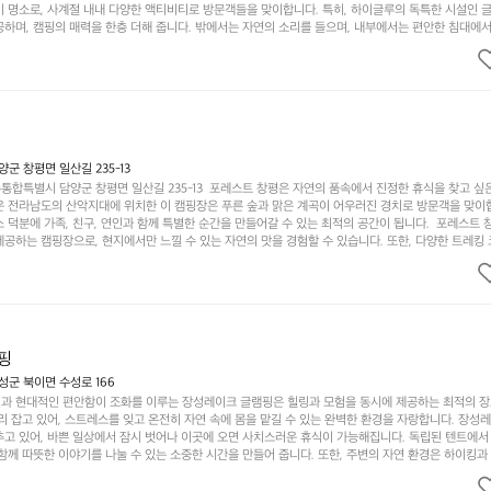
기 명소로, 사계절 내내 다양한 액티비티로 방문객들을 맞이합니다. 특히, 하이글루의 독특한 시설인 
하며, 캠핑의 매력을 한층 더해 줍니다. 밖에서는 자연의 소리를 들으며, 내부에서는 편안한 침대에서
루어집니다. 이곳의 장점은 또 다른 캠핑의 매력인 바베큐 파티를 즐길 수 있는 공간이 마련되어 있어 
다는 것입니다. 또한, 하이글루 인근에는 다양한 트레킹 코스와 자전거 도로가 있어 아웃도어 활동을 좋
. 담양의 아름다운 자연과 함께, 건강한 레저 활동을 즐기며 행복한 캠핑 경험을 쌓으실 수 있습니다
 따뜻한 햇살과 함께하는 아침, 상징적인 담양의 죽녹원과 함께 어우러진 저녁, 그리고 고요한 밤하늘
분의 캠핑 여행을 더욱 특별하게 만들어 줄 것입니다.  인기 정도: ★★★★★
 창평면 일산길 235-13
합특별시 담양군 창평면 일산길 235-13  포레스트 창평은 자연의 품속에서 진정한 휴식을 찾고 싶
운 전라남도의 산악지대에 위치한 이 캠핑장은 푸른 숲과 맑은 계곡이 어우러진 경치로 방문객을 맞이
 덕분에 가족, 친구, 연인과 함께 특별한 순간을 만들어갈 수 있는 최적의 공간이 됩니다.  포레스트 
공하는 캠핑장으로, 현지에서만 느낄 수 있는 자연의 맛을 경험할 수 있습니다. 또한, 다양한 트레킹
의 짜릿함을 누릴 수 있도록 만들어졌습니다. 저녁에는 별빛 아래에서 바베큐 파티를 즐기거나, 잔잔한
 기회를 제공합니다.  이곳은 자연과의 완벽한 조화를 이루며, 다채로운 야외 활동을 제공합니다. 특
이 마련되어 있어 부모님들과 함께 즐거운 시간을 보낼 수 있습니다. 주변의 다양한 관광지와 먹거리를
입니다.  또한, 캠핑장을 방문한 후 지속적으로 재방문하는 이들이 많아 인기가 날로 상승하고 있습니다
공하며, 자연을 사랑하는 모든 이들에게 꼭 한번 경험해봐야 할 장소로 자리잡았습니다.  인기 정도: 
핑
군 북이면 수성로 166
과 현대적인 편안함이 조화를 이루는 장성레이크 글램핑은 힐링과 모험을 동시에 제공하는 최적의 장
리 잡고 있어, 스트레스를 잊고 온전히 자연 속에 몸을 맡길 수 있는 완벽한 환경을 자랑합니다. 장성
추고 있어, 바쁜 일상에서 잠시 벗어나 이곳에 오면 사치스러운 휴식이 가능해집니다. 독립된 텐트에서
함께 따뜻한 이야기를 나눌 수 있는 소중한 시간을 만들어 줍니다. 또한, 주변의 자연 환경은 하이킹과
그야말로 완벽한 조건을 갖추고 있습니다. 이곳에서의 캠핑은 단순한 숙박이 아닌, 가족과 친구들과 함
다. 특히 식사를 좋아하는 분들에게는 매주 특별한 바비큐 파티와 지역에서 나는 신선한 재료로 만든 