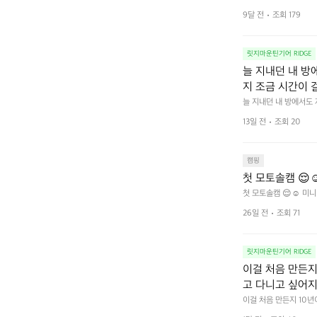
9달 전
조회 179
릿지마운틴기어 RIDGE
늘 지내던 내 방
지 조금 시간이 
을 조용히 내리듯이
늘 지내던 내 방에서도
다.  그럴 때는 차분하게
를 차단하고, 얼
13일 전
조회 20
줍니다.  차가운 공기를
이 됩니다.  안녕
히 주무세요.
캠핑
첫 모토솔캠 😌☺
첫 모토솔캠 😌☺️ 미니
26일 전
조회 71
릿지마운틴기어 RIDGE
이걸 처음 만든지 
고 다니고 싶어지
 예를 들자면 일
이걸 처음 만든지 10년
 무게, 형태, 색감 사
것. R 지퍼 지