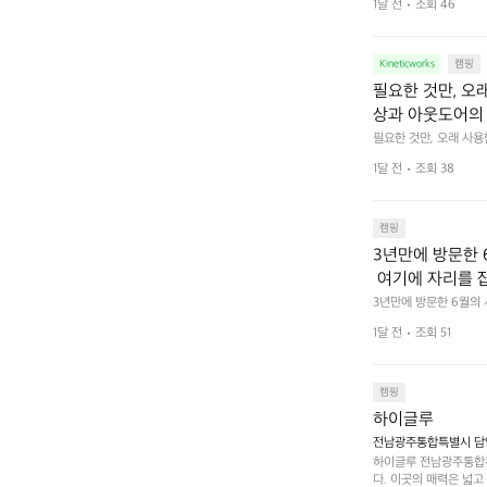
1달 전
조회 46
야에 걸리적거리지 않는
집착했습니다. 튼
다. 튼튼한 내구도와 넉
 만져보며 경험해 보시
습니다.  이 디
Kineticworks
캠핑
필요한 것만, 오
상과 아웃도어의 
나보세요.
필요한 것만, 오래 사
 이어주는 RIDGE MO
1달 전
조회 38
캠핑
3년만에 방문한 
 여기에 자리를 
 좋고 1박 2일은
3년만에 방문한 6월의
고 경치도 좋네요  서해치
 음식물.쓰레기봉투
1달 전
조회 51
관리) .수금하면서 음식
 항구에서부터 
까지 버스도 다니네요 
할때까지 물놀이 
캠핑
하이글루
전남광주통합특별시 담양
하이글루 전남광주통합특
다. 이곳의 매력은 넓