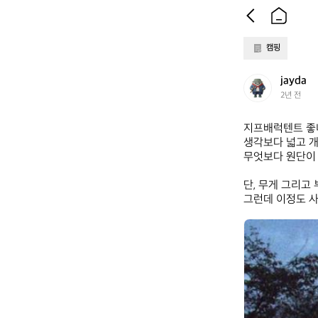
캠핑
j
jayda
a
2년 전
y
d
지프배럭텐트 좋네
a
생각보다 넓고 개
무엇보다 원단이
단, 무게 그리고 부
그런데 이정도 사
j
a
y
d
a