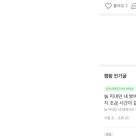
좋아요 2
캠핑 인기글
릿지마운틴기어 RIDGE
늘 지내던 내 방
지 조금 시간이 
을 조용히 내리듯이
늘 지내던 내 방에서도
다.  그럴 때는 차분하게
를 차단하고, 얼
13일 전
조회 20
줍니다.  차가운 공기를
이 됩니다.  안녕
히 주무세요.
캠핑