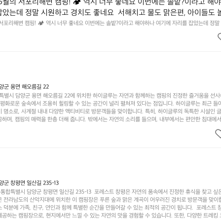
6월의 서포리해변 캠핑! 🏕 역시 너무 좋네요 이번에는 솔밭?이라고 해
잡았는데 정말 시원하고 경치도 좋네요  서해치고 물도 맑은편, 아이들도 
 넘 짧게 느껴지네요  .1박 1동 1만원 (수금은 7시쯤, 동네에서 관리) .수금
 서포리해변 캠핑! 🏕 역시 너무 좋네요 이번에는 솔밭?이라고 해야하나 여기에 자리를 잡았는데 정말
고 물도 맑은편, 아이들도 놀기 좋고 1박 2일은 넘 짧게 느껴지네요  .1박 1동 1만원 (수금은 7시쯤, 
를 1개씩 나누어줌 .솔밭에 바로 화장실있음 .5분거리 cu .2분거리 음식
물.쓰레기봉투를 1개씩 나누어줌 .솔밭에 바로 화장실있음 .5분거리 cu .2분거리 음식점  항구에서부
해변까지 버스도 다니네요 ㅎㅎㅎ 아이들 엄청 좋아하네요 점심쯤도착해서
ㅎㅎㅎ 아이들 엄청 좋아하네요 점심쯤도착해서 철수할때까지 물놀이 3타임이나 했네요 ⛱️
3타임이나 했네요 ⛱️
군 용면 해오름길 22
별시 담양군 용면 해오름길 22에 위치한 하이글루는 자연과 함께하는 캠핑의 진정한 즐거움을 선
고 평화로운 숲속에서 조용히 힐링할 수 있는 공간이 널리 펼쳐져 있다는 점입니다. 하이글루는 최근 들
기 명소로, 사계절 내내 다양한 액티비티로 방문객들을 맞이합니다. 특히, 하이글루의 독특한 시설인 
하며, 캠핑의 매력을 한층 더해 줍니다. 밖에서는 자연의 소리를 들으며, 내부에서는 편안한 침대에서
루어집니다. 이곳의 장점은 또 다른 캠핑의 매력인 바베큐 파티를 즐길 수 있는 공간이 마련되어 있어 
다는 것입니다. 또한, 하이글루 인근에는 다양한 트레킹 코스와 자전거 도로가 있어 아웃도어 활동을 좋
. 담양의 아름다운 자연과 함께, 건강한 레저 활동을 즐기며 행복한 캠핑 경험을 쌓으실 수 있습니다
 따뜻한 햇살과 함께하는 아침, 상징적인 담양의 죽녹원과 함께 어우러진 저녁, 그리고 고요한 밤하늘
분의 캠핑 여행을 더욱 특별하게 만들어 줄 것입니다.  인기 정도: ★★★★★
 창평면 일산길 235-13
합특별시 담양군 창평면 일산길 235-13  포레스트 창평은 자연의 품속에서 진정한 휴식을 찾고 싶
운 전라남도의 산악지대에 위치한 이 캠핑장은 푸른 숲과 맑은 계곡이 어우러진 경치로 방문객을 맞이
 덕분에 가족, 친구, 연인과 함께 특별한 순간을 만들어갈 수 있는 최적의 공간이 됩니다.  포레스트 
공하는 캠핑장으로, 현지에서만 느낄 수 있는 자연의 맛을 경험할 수 있습니다. 또한, 다양한 트레킹