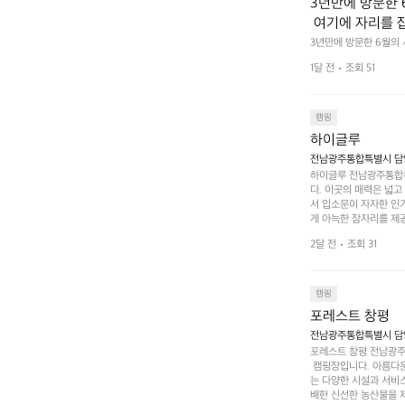
3년만에 방문한 
 여기에 자리를 
 좋고 1박 2일은
3년만에 방문한 6월의
고 경치도 좋네요  서해치
 음식물.쓰레기봉투
1달 전
조회 51
관리) .수금하면서 음식
 항구에서부터 
까지 버스도 다니네요 
할때까지 물놀이 
캠핑
하이글루
전남광주통합특별시 담양
하이글루 전남광주통합특
다. 이곳의 매력은 넓
서 입소문이 자자한 인
게 아늑한 잠자리를 제공
 있는 완벽한 조화가 이
2달 전
조회 31
은 시간을 보낼 수 있
조할 만한 장소가 됩니다
 순간을 만끽해보세요.
 나누는 이야기들은 여러
캠핑
포레스트 창평
전남광주통합특별시 담양군
포레스트 창평 전남광주통
 캠핑장입니다. 아름다
는 다양한 시설과 서비스
배한 신선한 농산물을 제