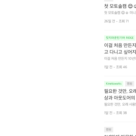
첫 모토솔캠 😌☺
첫 모토솔캠 😌☺️ 미니
26일 전
조회 71
릿지마운틴기어 RIDGE
이걸 처음 만든지 
고 다니고 싶어지
 예를 들자면 일
이걸 처음 만든지 10년
 무게, 형태, 색감 사
것. R 지퍼 지
1달 전
조회 46
야에 걸리적거리지 않는
집착했습니다. 튼
다. 튼튼한 내구도와 넉
 만져보며 경험해 보시
습니다.  이 디
Kineticworks
캠핑
필요한 것만, 오
상과 아웃도어의 
나보세요.
필요한 것만, 오래 사
 이어주는 RIDGE MO
1달 전
조회 38
캠핑