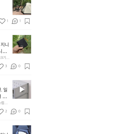
모
자
토
연
솔
속
1
1
캠
에
서
😌
의
☺️
이
휴
미
걸
 지니
식
니
처
에
미
다. 
음
서
니
않는 
크기,
만
도
멀
아도 시
저히 
든
3
0
이
착했습니
👌🏼
설계했
지
손으로
동
1
중
필
0
인
요
년
. 일
차
한
이
안
서 만
것
넘
에
스럽게
만,
었
서
오
군
2
0
도
래
요.
누
사
릿
구
3
용
지
나
년