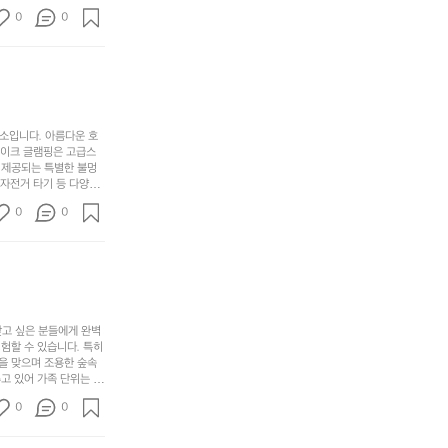
 계곡 소리를 들으며 깊
디
싶
는
이
0
0
히 어린이들은 안전하게
자
어
차
번
 탐험하는 재미도 포레스
인.
지
분
에
. 포레스트 창평은 단
일
는
★★★★★
하
는
상
물
게
솔
과
건
눈
밭?
아
에
을
이
소입니다. 아름다운 호
웃
는
가
라
레이크 글램핑은 고급스
도
크
려
고
 제공되는 특별한 불멍
어
기,
보
 자전거 타기 등 다양한
해
의
무
께 소중한 추억을 창출
세
야
0
0
경
다양한 요리를 제공하여
게,
요.
하
고 있는 캠핑장 중 하나
계
형
마
나
에서 가족 및 사랑하는
를
태,
치
여
김하였습니다. 인기 정
자
색
암
기
연
감
막
에
스
사
커
자
럽
이
찾고 싶은 분들에게 완벽
튼
리
할 수 있습니다. 특히 
게
의
을
를
을 맞으며 조용한 숲속
이
아
조
잡
고 있어 가족 단위는 물
어
주
용
았
티비티를 즐길 수 있는
주
미
0
0
 캠프파이어를 즐기며 별
히
는
는
묘
최우선으로 생각하고 있으
내
데
미가 됩니다. 자연과의
R
한