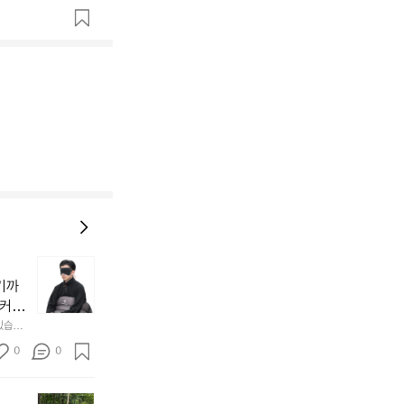
늘
지
기까
내
 커튼
던
 공기
있습니
내
근히 감싸
의 밤
방
0
0
  안녕
에
서
첫
도