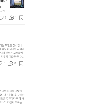
할
의
야하나
잠
만
수
초
에
놀기
에
있
기
들
하면서
 시원하
방
도
제
기
동네에서 
점 
문
록.
6
품
1
터 해변
까
 철수
한
가
인
지
6
볍
‘R
조
월
지
지
금
의
만
퍼
시
서
충
지
간
포
분
갑’입
사하는 특별한 장소입니
이
리
하
니
어 캠핑 마니아들 사이에
걸
해
글램핑 텐트는 고객들에
고,
다.
리
 하루의 피로를 풀 수
변
단
일
는
친구나 가족과 함께 좋
캠
순
상
0
순
0
아하는 이들에게 더욱 참
핑!
하
에
간
. 하이글루에서 특별한
지
서
🏕
 아래에서 별을 바라보며
이
만
늘
있
역
부
지
습
시
족
니
니
너
하
고
다.
무
은 이들을 위한 완벽한
지
다
그
좋
합니다. 캠핑장을 구성하
않
니
창평은 주말마다 직접 재
럴
네
은
고
 코스와 자전거 도로는
때
요