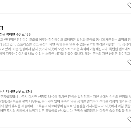
의 짜릿함을 누릴 수 있도록 만들어졌습니다. 저녁에는 별빛 아래에서 바베큐 파티를 즐기거나, 잔잔한
 기회를 제공합니다.  이곳은 자연과의 완벽한 조화를 이루며, 다채로운 야외 활동을 제공합니다. 특
이 마련되어 있어 부모님들과 함께 즐거운 시간을 보낼 수 있습니다. 주변의 다양한 관광지와 먹거리를
입니다.  또한, 캠핑장을 방문한 후 지속적으로 재방문하는 이들이 많아 인기가 날로 상승하고 있습니다
공하며, 자연을 사랑하는 모든 이들에게 꼭 한번 경험해봐야 할 장소로 자리잡았습니다.  인기 정도: 
핑
군 북이면 수성로 166
과 현대적인 편안함이 조화를 이루는 장성레이크 글램핑은 힐링과 모험을 동시에 제공하는 최적의 장
리 잡고 있어, 스트레스를 잊고 온전히 자연 속에 몸을 맡길 수 있는 완벽한 환경을 자랑합니다. 장성
추고 있어, 바쁜 일상에서 잠시 벗어나 이곳에 오면 사치스러운 휴식이 가능해집니다. 독립된 텐트에서
함께 따뜻한 이야기를 나눌 수 있는 소중한 시간을 만들어 줍니다. 또한, 주변의 자연 환경은 하이킹과
그야말로 완벽한 조건을 갖추고 있습니다. 이곳에서의 캠핑은 단순한 숙박이 아닌, 가족과 친구들과 함
다. 특히 식사를 좋아하는 분들에게는 매주 특별한 바비큐 파티와 지역에서 나는 신선한 재료로 만든 
.  장성레이크 글램핑은 그 아름다운 경관과 최고 품질의 시설 덕분에 최근 몇 년 사이에 특히 주목받
객이 가득해 예약이 빠르게 차는 만큼 미리 일정을 계획하시는 것이 좋습니다. 나만의 프라이빗한 공간
 당신의 대자연 속 힐링을 기다리는 장성레이크 글램핑은 언젠가 반드시 방문해봐야 할 명소로 자리매
시 다시면 신광로 33-2
주통합특별시 나주시 다시면 신광로 33-2에 위치한 편백숲 힐링캠프는 자연 속에서 심신의 안정을 
 캠핑장은 푸르른 편백 나무들로 둘러싸여 있어 숲속의 맑은 공기를 만끽하며 색다른 캠핑의 매력을 경험
리와 함께 휴식을 제공하며, 그 특유의 아로마향이 심리적 안정감을 가져다줍니다. 이곳에서 아침 햇살
그 어떤 도시의 카페에서 느끼기 힘든 특별함을 선사합니다. 편백숲 힐링캠프는 다양한 숙소 타입을 갖추
더욱 기억에 남는 특별한 시간을 보낼 수 있습니다. 주변에는 자전거 도로와 하이킹 트레일이 있어 액
거를 타거나 숲속을 거닐며 다양한 생태계를 체험해보는 것도 일상의 스트레스를 잊게 해줍니다. 또한,
는 것은 일상에서 벗어나 새로운 여유를 찾는 방법입니다. 운영자는 항상 방문객의 편안함과 안전을 
 시설을 자랑합니다. 가족들이 함께하는 모닥불 구이 파티나 친구들과의 캠핑 퀴즈도 놓칠 수 없는 재