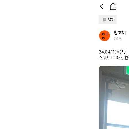
캠핑
잉
잉초이
초
2년 전
이
24.04.11(목)🫡

스쿼트100개, 
잉
초
이