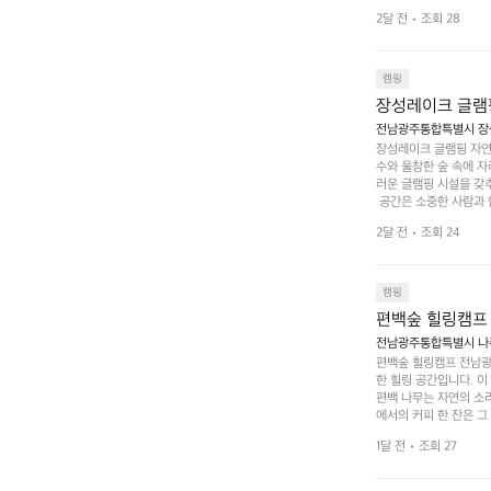
 캠퍼들이 탐험과 모험
2달 전
조회 28
은 숙면을 취할 수 있는
 놀 수 있는 놀이시설
트 창평의 매력 중 하나
순한 캠핑 그 이상을 제
캠핑
장성레이크 글램
전남광주통합특별시 장성
장성레이크 글램핑 자연
수와 울창한 숲 속에 자
러운 글램핑 시설을 갖
 공간은 소중한 사람과 
 액티비티를 즐기기에 
2달 전
조회 24
하는 시간이 될 것입니
 미각을 만족시켜 줍니다
입니다. 주말이면 방문
 사람들과 함께하세요.
캠핑
도: ★★★★★
편백숲 힐링캠프
전남광주통합특별시 나주
편백숲 힐링캠프 전남광
한 힐링 공간입니다. 이
편백 나무는 자연의 소
에서의 커피 한 잔은 
론 친구나 연인과 함께 
1달 전
조회 27
 기회도 많은데, 자전
빛 아래서 시간을 보내
며, 깨끗하고 잘 관리된