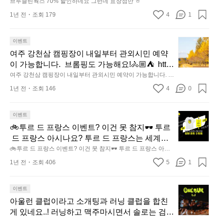
브루클린웍스 70% 할인하네요 그런데 효창점만 ㅎ
러
비
웍
1년 전
조회 179
4
가
1
모
스
야
습
7
겠
입
0%
여
이벤트
다
니
할
주
여주 강천삼 캠핑장이 내일부터 관외시민 예약
ㅎ
다.
인
강
이 가능합니다.  브롬핑도 가능해요!🚴🏼⛺️  http
시
새
하
천
s://camp.yjcf.or.kr/gangcheon/camping/Y35294
여주 강천삼 캠핑장이 내일부터 관외시민 예약이 가능합니다. 
작:
벽
네
삼
 브롬핑도 가능해요!🚴🏼⛺️  https://camp.yjcf.or.kr/gangcheon/c
962?gateToken=eyJhbGciOiJIUzI1NiIsInR5cCI
2
부
요
1년 전
조회 146
4
0
amping/Y35294962?gateToken=eyJhbGciOiJIUzI1NiIsInR5c
캠
5
6IkpXVCJ9.eyJzdWIiOiJFTlRFUklOR19UT0tF
터
그
CI6IkpXVCJ9.eyJzdWIiOiJFTlRFUklOR19UT0tFTiIsImV4cCI6
핑
년
MTczMDA5ODUzOSwiVE9LRU5fSUQiOiI4ZDBjMzA0OTkzYjc
TiIsImV4cCI6MTczMDA5ODUzOSwiVE9LRU5
대
런
장
0YmY0ODIyMTliNzBjMTVhODgwMiIsIkdST1VQX0lEIjoiNjcxO
6
이벤트
🚲
fSUQiOiI4ZDBjMzA0OTkzYjc0YmY0ODIyMTli
회
데
WY2M2M5MWE3ODQwMDIyZDBiODBjIn0.ifOJGmlStliOU3gs
월
이
🚲투르 드 프랑스 이벤트? 이건 못 참지🕶 투르
NzBjMTVhODgwMiIsIkdST1VQX0lEIjoiNjcxO
를
투
효
Ya4nwVvFjt2iP4Lv4H_Yx4iiLtg
(3
내
 드 프랑스 아시나요? 투르 드 프랑스는 세계에
준
르
WY2M2M5MWE3ODQwMDIyZDBiODBjIn0.ifO
창
월
일
서 가장 귄위있는 자전거 대회입니다 그런데 이
🚲투르 드 프랑스 이벤트? 이건 못 참지🕶 투르 드 프랑스 아시
비
드
점
JGmlStliOU3gsYa4nwVvFjt2iP4Lv4H_Yx4iiLtg
초
부
나요? 투르 드 프랑스는 세계에서 가장 귄위있는 자전거 대회입
제 한국에서도 즐길 수 있다는 것🤦‍♀️ "게시글만
하
프
만
1년 전
조회 406
5
~
1
니다 그런데 이제 한국에서도 즐길 수 있다는 것🤦‍♀️ "게시글만 등
터
시
랑
 등록하면 투르 드 프랑스 페스트벌 티켓과 티셔
ㅎ
6
록하면 투르 드 프랑스 페스트벌 티켓과 티셔츠를 받을 수 있어
관
는
스
요!" [참여 자격] - 아웃도어 활동하거나, 운동을 하는 누구나! [참
츠를 받을 수 있어요!" [참여 자격] - 아웃도어 활
월
외
여 방법] - 아웃도어 활동 or 운동 기록을 커뮤니티 글 1건 이상
아
이벤트
게
이
시
동하거나, 운동을 하는 누구나! [참여 방법] - 아
시
 업로드 시 이벤트 자동 참여 - 업로드 후 추첨을 통해 당첨자 선
울
정
벤
아울런 클럽이라고 소개팅과 러닝 클럽을 합친
범
웃도어 활동 or 운동 기록을 커뮤니티 글 1건 이
정 - 업로드하러가기: https://outdoor.theres.co/1eFbJJZEcNb
민
런
말
트?
 [🎁상품] - 투르 드 프랑스 페스티벌 티켓:10명 - 투르 드 프랑스
게 있네요..! 러닝하고 맥주마시면서 솔로는 검은
운
상 업로드 시 이벤트 자동 참여 - 업로드 후 추첨
예