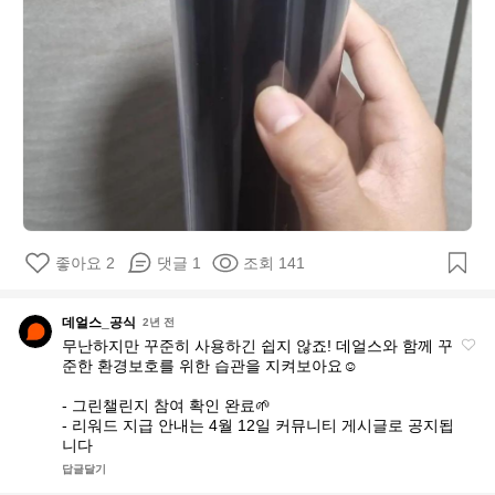
좋아요 2
댓글 1
조회 141
데얼스_공식
데
2년 전
무난하지만 꾸준히 사용하긴 쉽지 않죠! 데얼스와 함께 꾸
얼
준한 환경보호를 위한 습관을 지켜보아요☺️

스
_
- 그린챌린지 참여 확인 완료🌱

공
- 리워드 지급 안내는 4월 12일 커뮤니티 게시글로 공지됩
식
니다
답글달기