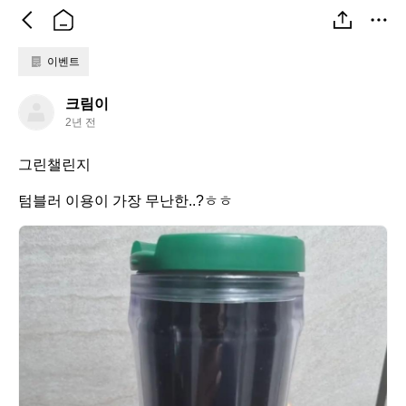
이벤트
크
크림이
림
2년 전
이
그린챌린지

텀블러 이용이 가장 무난한..?ㅎㅎ
크
림
이