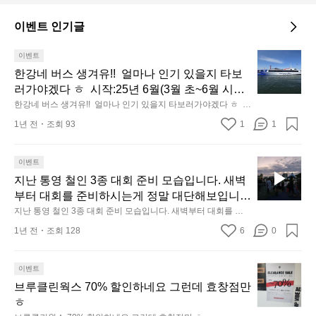
이벤트 인기글
한
이벤트
강
한강네 버스 생겨유!!  얼마나 인기 있을지 타보
네
러가야겠다 ㅎ  시작:25년 6월(3월 초~6월 시범
버
운행) 요금:편도 3000원 도입: 총 12척 (예비2척) 
한강네 버스 생겨유!!  얼마나 인기 있을지 타보러가야겠다 ㅎ  시
스
작:25년 6월(3월 초~6월 시범운행) 요금:편도 3000원 도입: 총 1
선착장7곳: (마곡·망원·여의도·압구정·옥수·뚝섬
1년 전
조회 93
1
1
2척 (예비2척) 선착장7곳: (마곡·망원·여의도·압구정·옥수·뚝섬·
생
·잠실) 중 6곳/ 옥수는 3월 초 완공예정
잠실) 중 6곳/ 옥수는 3월 초 완공예정
겨
유!!
지
이벤트
얼
난
지난 통영 철인 3종 대회 준비 모습입니다. 새벽
마
통
부터 대회를 준비하시는게 정말 대단해보입니
나
영
다. 인정! 다음에는 도전해볼께요? ㅎ
지난 통영 철인 3종 대회 준비 모습입니다. 새벽부터 대회를 준
인
철
비하시는게 정말 대단해보입니다. 인정! 다음에는 도전해볼께
1년 전
조회 128
6
0
요? ㅎ
기
인
있
3
을
종
브
이벤트
지
대
루
브루클린웍스 70% 할인하네요 그런데 효창점만 
타
회
클
ㅎ
보
준
린